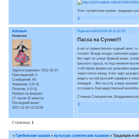
Теги: сунженские казаки, традиции сун
0
Аленыч
Поделиться
2014-06-18 11:21:06
Новичок
Пасха на Сунже!!!
А вот и торжественно-чудный звон: то
готовят. Всюду воздух наполнен радо
Вот идет по улице бравый казак: голо
красного гаруса; из под чекменя выгл
этой обуви форма ног рельефно вырис
Зарегистрирован
: 2011-02-07
через плечо назад. А вот идет разоде
Приглашений:
0
видеть на ней русский сарафан в изм
Сообщений:
68
помадой.... Вот на углу улицы шумна
Уважение:
[+5/-0]
отслужить благодарственный молебен..
Позитив:
[+2/-0]
Провел на форуме:
Станица Слепцовская, Владикавказског
17 часов 42 минуты
Последний визит:
0
2017-11-03 12:10:08
Страница:
1
»
Гребенские казаки
»
культура сунженских казаков
»
Традиции и о