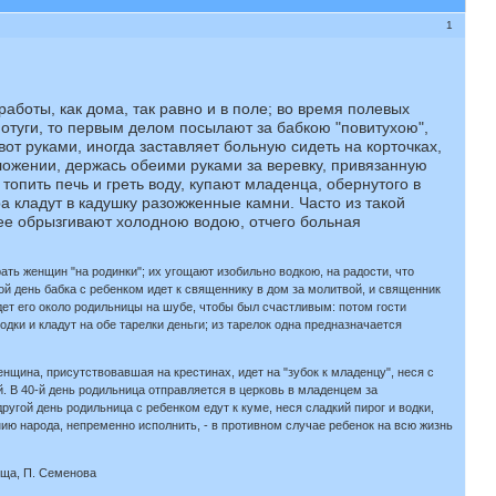
1
оты, как дома, так равно и в поле; во время полевых
отуги, то первым делом посылают за бабкою "повитухою",
от руками, иногда заставляет больную сидеть на корточках,
ожении, держась обеими руками за веревку, привязанную
 топить печь и греть воду, купают младенца, обернутого в
ра кладут в кадушку разожженные камни. Часто из такой
ее обрызгивают холодною водою, отчего больная
ть женщин "на родинки"; их угощают изобильно водкою, на радости, что
й день бабка с ребенком идет к священнику в дом за молитвой, и священник
дет его около родильницы на шубе, чтобы был счастливым: потом гости
ки и кладут на обе тарелки деньги; из тарелок одна предназначается
нщина, присутствовавшая на крестинах, идет на "зубок к младенцу", неся с
й. В 40-й день родильница отправляется в церковь в младенцем за
ругой день родильница с ребенком едут к куме, неся сладкий пирог и водки,
нию народа, непременно исполнить, - в противном случае ребенок на всю жизнь
ища, П. Семенова