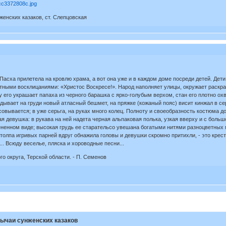
женских казаков, ст. Слепцовская
 Пасха прилетела на кровлю храма, а вот она уже и в каждом доме посреди детей. Де
стными восклицаниями: «Христос Воскресе!». Народ наполняет улицы, окружает раскра
ву его украшает папаха из черного барашка с ярко-голубым верхом, стан его плотно о
ядывает на груди новый атласный бешмет, на пряжке (кожаный пояс) висит кинжал в се
овывается; в уже серьга, на руках много колец. Полноту и своеобразность костюма д
тая девушка: в рукава на ней надета черная альпаковая полька, узкая вверху и с бол
ененном виде; высокая грудь ее старательсо увешана богатыми нитями разноцветных м
я толпа игривых парней вдруг обнажила головы и девушки скромно притихли, - это кр
. Всюду веселье, пляска и хороводные песни...
о округа, Терской области. - П. Семенов
бычаи сунженских казаков