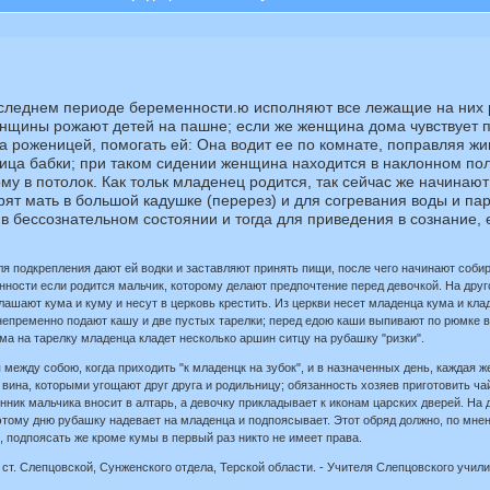
еднем периоде беременности.ю исполняют все лежащие на них раб
женщины рожают детей на пашне; если же женщина дома чувствует п
а роженицей, помогать ей: Она водит ее по комнате, поправляя жив
ца бабки; при таком сидении женщина находится в наклонном пол
ому в потолок. Как тольк младенец родится, так сейчас же начинают
рят мать в большой кадушке (перерез) и для согревания воды и па
 бессознательном состоянии и тогда для приведения в сознание, 
 подкрепления дают ей водки и заставляют принять пищи, после чего начинают собира
ности если родится мальчик, которому делают предпочтение перед девочкой. На друго
ашают кума и куму и несут в церковь крестить. Из церкви несет младенца кума и кла
епременно подают кашу и две пустых тарелки; перед едою каши выпивают по рюмке вод
ума на тарелку младенца кладет несколько аршин ситцу на рубашку "ризки".
ежду собою, когда приходить "к младенцк на зубок", и в назначенных день, каждая же
 вина, которыми угощают друг друга и родильницу; обязанность хозяев приготовить ча
ник мальчика вносит в алтарь, а девочку прикладывает к иконам царских дверей. На д
 этому дню рубашку надевает на младенца и подпоясывает. Этот обряд должно, по мне
, подпоясать же кроме кумы в первый раз никто не имеет права.
 ст. Слепцовской, Сунженского отдела, Терской области. - Учителя Слепцовского учил