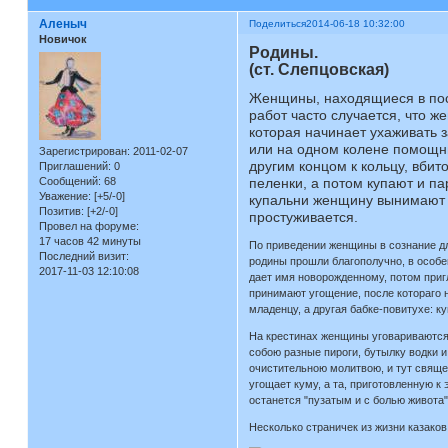
Аленыч
Поделиться
2014-06-18 10:32:00
Новичок
Родины.
(ст. Слепцовская)
Женщины, находящиеся в посл
работ часто случается, что 
которая начинает ухаживать з
или на одном колене помощни
Зарегистрирован
: 2011-02-07
другим концом к кольцу, вбит
Приглашений:
0
Сообщений:
68
пеленки, а потом купают и па
Уважение:
[+5/-0]
купальни женщину вынимают в
Позитив:
[+2/-0]
простуживается.
Провел на форуме:
17 часов 42 минуты
По приведении женщины в сознание для
Последний визит:
родины прошли благополучно, в особен
2017-11-03 12:10:08
дает имя новорожденному, потом пригл
принимают угощение, после котораго н
младенцу, а другая бабке-повитухе: к
На крестинах женщины уговариваются м
собою разные пироги, бутылку водки и
очистительною молитвою, и тут священ
угощает куму, а та, приготовленную к
останется "пузатым и с болью живота"
Несколько страничек из жизни казаков