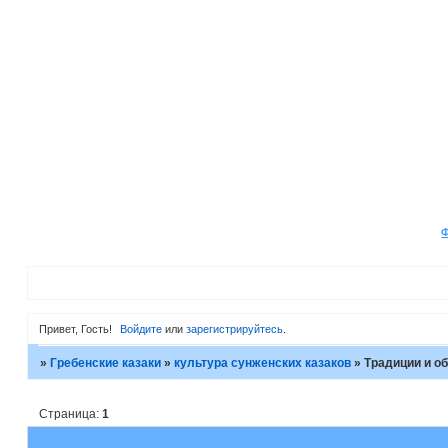
Привет, Гость!
Войдите
или
зарегистрируйтесь
.
»
Гребенские казаки
»
культура сунженских казаков
»
Традиции и о
Страница:
1