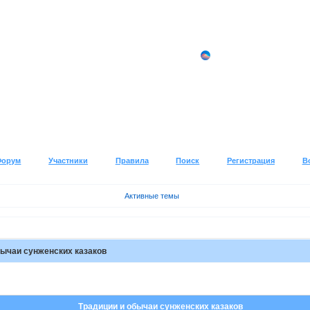
Форум
Участники
Правила
Поиск
Регистрация
В
Активные темы
бычаи сунженских казаков
Традиции и обычаи сунженских казаков