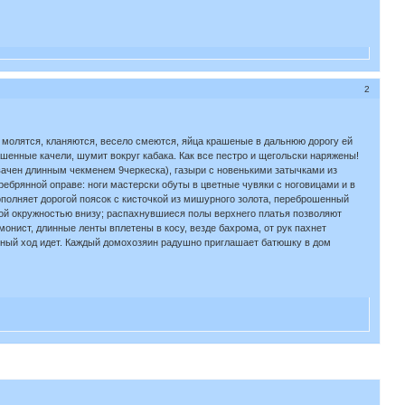
2
ти молятся, кланяются, весело смеются, яйца крашеные в дальнюю дорогу ей
шенные качели, шумит вокруг кабака. Как все пестро и щегольски наряжены!
хвачен длинным чекменем 9черкеска), газыри с новенькими затычками из
ребрянной оправе: ноги мастерски обуты в цветные чувяки с ноговицами и в
ополняет дорогой поясок с кисточкой из мишурного золота, переброшенный
ьшой окружностью внизу; распахнувшиеся полы верхнего платья позволяют
онист, длинные ленты вплетены в косу, везде бахрома, от рук пахнет
естный ход идет. Каждый домохозяин радушно приглашает батюшку в дом