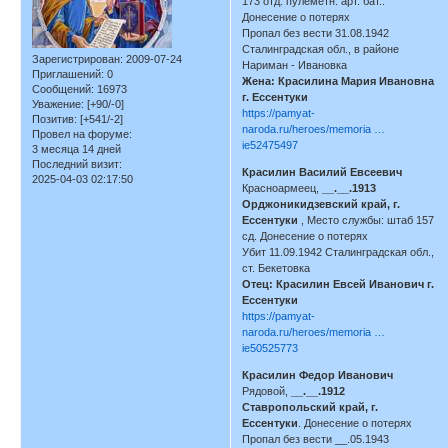
173 отд. пулеметн. арт. бат..
Донесение о потерях
Пропал без вести 31.08.1942
Сталинградская обл., в районе
Зарегистрирован
: 2009-07-24
Нариман - Ивановка
Приглашений:
0
Жена: Красилина Мария Ивановна
Сообщений:
16973
г. Ессентуки
Уважение:
[+90/-0]
https://pamyat-
Позитив:
[+541/-2]
naroda.ru/heroes/memoria …
Провел на форуме:
ie52475497
3 месяца 14 дней
Последний визит:
Красилин Василий Евсеевич
2025-04-03 02:17:50
Красноармеец,
__.__.1913
Орджоникидзевский край, г.
Ессентуки
, Место службы: штаб 157
сд. Донесение о потерях
Убит 11.09.1942 Сталинградская обл.,
ст. Бекетовка
Отец: Красилин Евсей Иванович г.
Ессентуки
https://pamyat-
naroda.ru/heroes/memoria …
ie50525773
Красилин Федор Иванович
Рядовой,
__.__.1912
Ставропольский край, г.
Ессентуки
. Донесение о потерях
Пропал без вести __.05.1943