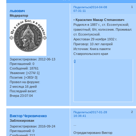
1
Поделиться
2014-04-08
львович
07:31:11
Модератор
•
Красилин Макар Степанович
Родился в 1887 г., ст. Ессентукской;
грамотный; б/п; колхозник. Проживал:
ст. Ессентукской.
Арестован 29 ноября 1932 г.
Приговор: 10 лет лагерей
Источник: Книга памяти
Ставропольского края
Зарегистрирован
: 2012-06-13
0
Приглашений:
0
Сообщений:
18761
Уважение:
[+274/-1]
Позитив:
[+383/-3]
Провел на форуме:
2 месяца 16 дней
Последний визит:
Вчера 23:07:04
2
Поделиться
2017-01-28
Виктор Черевиченко
16:36:41
Заблокирован
...
Зарегистрирован
: 2016-09-24
Приглашений:
0
Отредактировано Виктор
Сообщений:
212