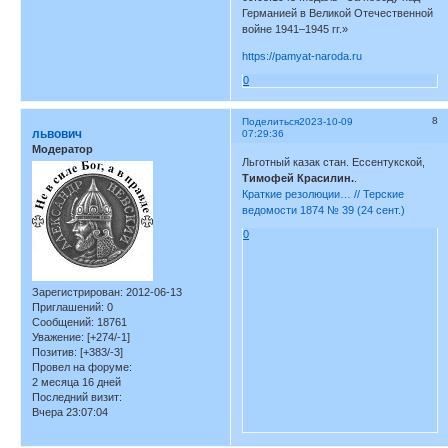
Германией в Великой Отечественной
войне 1941–1945 гг.»
https://pamyat-naroda.ru
0
8
Поделиться
2023-10-09
львович
07:29:36
Модератор
Льготный казак стан. Ессентукской,
Тимофей Красилин.
.
Краткие резолюции… // Терские
ведомости 1874 № 39 (24 сент.)
0
Зарегистрирован
: 2012-06-13
Приглашений:
0
Сообщений:
18761
Уважение:
[+274/-1]
Позитив:
[+383/-3]
Провел на форуме:
2 месяца 16 дней
Последний визит:
Вчера 23:07:04