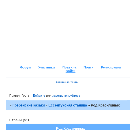
Форум
Участники
Правила
Поиск
Регистрация
Войти
Активные темы
Привет, Гость!
Войдите
или
зарегистрируйтесь
.
»
Гребенские казаки
»
Ессентукская станица
»
Род Красилиных
Страница:
1
Род Красилиных