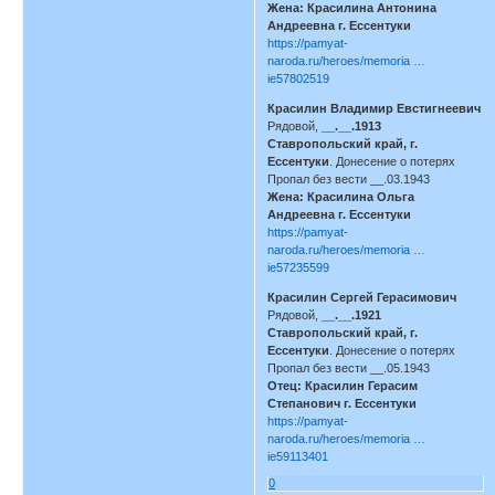
Жена: Красилина Антонина
Андреевна г. Ессентуки
https://pamyat-
naroda.ru/heroes/memoria …
ie57802519
Красилин Владимир Евстигнеевич
Рядовой,
__.__.1913
Ставропольский край, г.
Ессентуки
. Донесение о потерях
Пропал без вести __.03.1943
Жена: Красилина Ольга
Андреевна г. Ессентуки
https://pamyat-
naroda.ru/heroes/memoria …
ie57235599
Красилин Сергей Герасимович
Рядовой,
__.__.1921
Ставропольский край, г.
Ессентуки
. Донесение о потерях
Пропал без вести __.05.1943
Отец: Красилин Герасим
Степанович г. Ессентуки
https://pamyat-
naroda.ru/heroes/memoria …
ie59113401
0