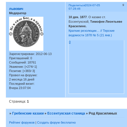
9
Поделиться
2024-07-05
львович
07:28:46
Модератор
10 дек. 1877
. О казаке ст.
Ессентукской,
Тимофее Леонтьеве
Красилине.
Краткие резолюции… // Терские
ведомости 1878 № 5 (21 янв.)
0
Зарегистрирован
: 2012-06-13
Приглашений:
0
Сообщений:
18761
Уважение:
[+274/-1]
Позитив:
[+383/-3]
Провел на форуме:
2 месяца 16 дней
Последний визит:
Вчера 23:07:04
Страница:
1
»
Гребенские казаки
»
Ессентукская станица
»
Род Красилиных
Рейтинг форумов
|
Создать форум бесплатно