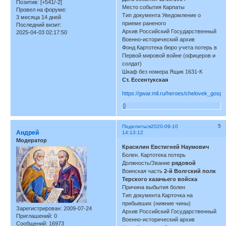
Позитив:
[+541/-2]
Место события Карпаты
Провел на форуме:
Тип документа Уведомление о
3 месяца 14 дней
приеме раненого
Последний визит:
Архив Российский Государственный
2025-04-03 02:17:50
Военно-исторический архив
Фонд Картотека бюро учета потерь в
Первой мировой войне (офицеров и
солдат)
Шкаф без номера Ящик 1631-К
Ст. Ессентукская
https://gwar.mil.ru/heroes/chelovek_gospi
0
5
Поделиться
2020-09-10
Андрей
14:13:12
Модератор
Красилин Евстигней Наумович
Болен. Картотека потерь
Должность/Звание
рядовой
Воинская часть
2-й Волгский полк
Терского казачьего войска
Причина выбытия болен
Тип документа Карточка на
прибывших (нижние чины)
Зарегистрирован
: 2009-07-24
Архив Российский Государственный
Приглашений:
0
Военно-исторический архив
Сообщений:
16973