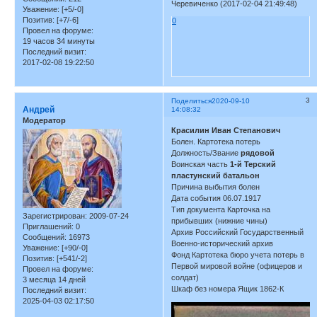
Черевиченко (2017-02-04 21:49:48)
Уважение:
[+5/-0]
Позитив:
[+7/-6]
0
Провел на форуме:
19 часов 34 минуты
Последний визит:
2017-02-08 19:22:50
3
Поделиться
2020-09-10
Андрей
14:08:32
Модератор
Красилин Иван Степанович
Болен. Картотека потерь
Должность/Звание
рядовой
Воинская часть
1-й Терский
пластунский батальон
Причина выбытия болен
Дата события 06.07.1917
Тип документа Карточка на
Зарегистрирован
: 2009-07-24
прибывших (нижние чины)
Приглашений:
0
Архив Российский Государственный
Сообщений:
16973
Военно-исторический архив
Уважение:
[+90/-0]
Фонд Картотека бюро учета потерь в
Позитив:
[+541/-2]
Первой мировой войне (офицеров и
Провел на форуме:
солдат)
3 месяца 14 дней
Шкаф без номера Ящик 1862-К
Последний визит:
2025-04-03 02:17:50