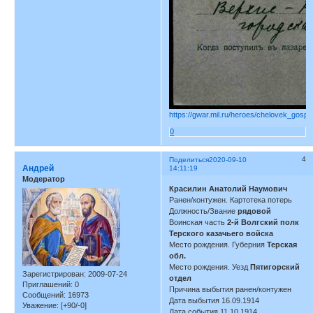
https://gwar.mil.ru/heroes/chelovek_gospi
0
4
Поделиться
2020-09-10
Андрей
14:11:19
Модератор
Красилин Анатолий Наумович
Ранен/контужен. Картотека потерь
Должность/Звание
рядовой
Воинская часть
2-й Волгский полк
Терского казачьего войска
Место рождения. Губерния
Терская
обл.
Место рождения. Уезд
Пятигорский
Зарегистрирован
: 2009-07-24
отдел
Приглашений:
0
Причина выбытия ранен/контужен
Сообщений:
16973
Дата выбытия 16.09.1914
Уважение:
[+90/-0]
Дата события 11.10.1914