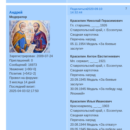
7
Поделиться
2020-09-10
Андрей
14:32:44
Модератор
Красилин Николай Герасимович
Гл. старшина, __.__.1926
Ставропольский край, г. Ессентуки.
Сводная картотека
Перечень наград
05.11.1954 Медаль «За боевые
заслуги»
Зарегистрирован
: 2009-07-24
Красилин Антон Евстигнеевич
Приглашений:
0
Мл. сержант, __.__.1921
Сообщений:
16973
Ставропольский край, г. Ессентуки.
Уважение:
[+90/-0]
Сводная картотека
Позитив:
[+541/-2]
Перечень наград
Провел на форуме:
20.09.1945 Медаль «За боевые
3 месяца 14 дней
заслуги»
Последний визит:
30.09.1945 Медаль «За победу над
2025-04-03 02:17:50
Японией»
Красилин Илья Иванович
Красноармеец, __.__.1903
Ставропольский край, г. Ессентуки.
Сводная картотека
Перечень наград
20.08.1944 Медаль «За отвагу»
09.05.1945 Медаль «За победу над