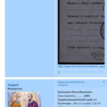
https://gwar.mil.ru/heroes/chelovek_gospi
0
6
Поделиться
2020-09-10
Андрей
14:31:01
Модератор
Красилин Илья Иванович
Красноармеец,
__.__.1903
Орджоникидзевский край, ст.
Ессентуки
, Место службы: 118 УР