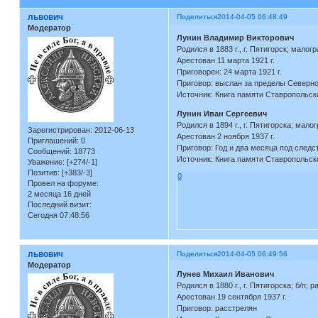
львович
Поделиться
2014-04-05 06:48:49
Модератор
Лунин Владимир Викторович
Родился в 1883 г., г. Пятигорск; мало
Арестован 11 марта 1921 г.
Приговорен: 24 марта 1921 г.
Приговор: выслан за пределы Северно
Источник: Книга памяти Ставропольск
Лунин Иван Сергеевич
Родился в 1894 г., г. Пятигорска; мало
Зарегистрирован
: 2012-06-13
Арестован 2 ноября 1937 г.
Приглашений:
0
Приговор: Год и два месяца под следс
Сообщений:
18773
Источник: Книга памяти Ставропольск
Уважение:
[+274/-1]
Позитив:
[+383/-3]
0
Провел на форуме:
2 месяца 16 дней
Последний визит:
Сегодня 07:48:56
львович
Поделиться
2014-04-05 06:49:56
Модератор
Лунев Михаил Иванович
Родился в 1880 г., г. Пятигорска; б/п; 
Арестован 19 сентября 1937 г.
Приговор: расстрелян