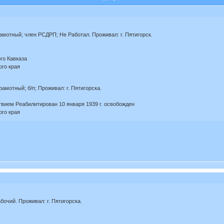
грамотный; член РСДРП; Не Работал. Проживал: г. Пятигорск.
го Кавказа
ого края
грамотный; б/п; Проживал: г. Пятигорска.
твием Реабилитирован 10 января 1939 г. освобожден
ого края
рабочий. Проживал: г. Пятигорска.