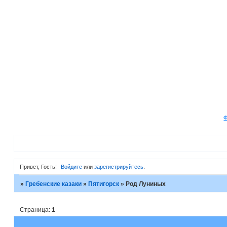
Привет, Гость!
Войдите
или
зарегистрируйтесь
.
»
Гребенские казаки
»
Пятигорск
»
Род Луниных
Страница:
1