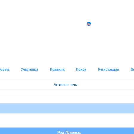
Форум
Участники
Правила
Поиск
Регистрация
В
Активные темы
Род Луниных