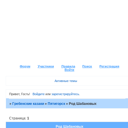
Форум
Участники
Правила
Поиск
Регистрация
Войти
Активные темы
Привет, Гость!
Войдите
или
зарегистрируйтесь
.
»
Гребенские казаки
»
Пятигорск
»
Род Шабановых
Страница:
1
Род Шабановых