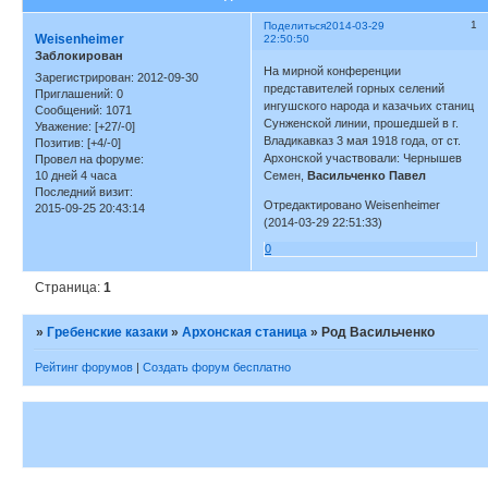
1
Поделиться
2014-03-29
Weisenheimer
22:50:50
Заблокирован
На мирной конференции
Зарегистрирован
: 2012-09-30
представителей горных селений
Приглашений:
0
ингушского народа и казачьих станиц
Сообщений:
1071
Сунженской линии, прошедшей в г.
Уважение:
[+27/-0]
Владикавказ 3 мая 1918 года, от ст.
Позитив:
[+4/-0]
Архонской участвовали: Чернышев
Провел на форуме:
10 дней 4 часа
Семен,
Васильченко Павел
Последний визит:
Отредактировано Weisenheimer
2015-09-25 20:43:14
(2014-03-29 22:51:33)
0
Страница:
1
»
Гребенские казаки
»
Архонская станица
»
Род Васильченко
Рейтинг форумов
|
Создать форум бесплатно