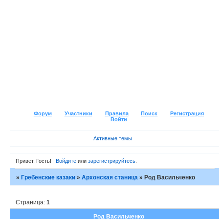
Форум
Участники
Правила
Поиск
Регистрация
Войти
Активные темы
Привет, Гость!
Войдите
или
зарегистрируйтесь
.
»
Гребенские казаки
»
Архонская станица
»
Род Васильченко
Страница:
1
Род Васильченко