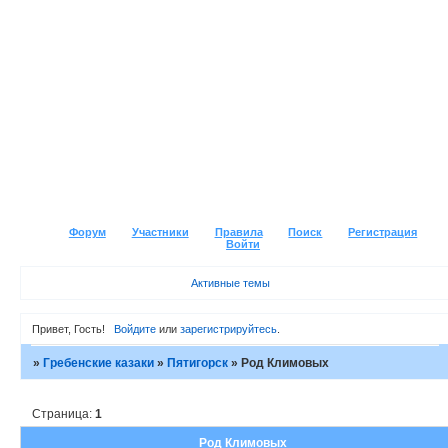
Форум
Участники
Правила
Поиск
Регистрация
Войти
Активные темы
Привет, Гость!
Войдите
или
зарегистрируйтесь
.
»
Гребенские казаки
»
Пятигорск
»
Род Климовых
Страница:
1
Род Климовых