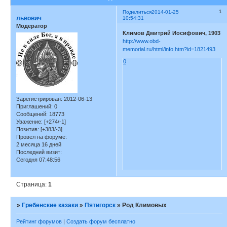
1
Поделиться
2014-01-25
львович
10:54:31
Модератор
Климов Дмитрий Иосифович, 1903
http://www.obd-
memorial.ru/html/info.htm?id=1821493
0
Зарегистрирован
: 2012-06-13
Приглашений:
0
Сообщений:
18773
Уважение:
[+274/-1]
Позитив:
[+383/-3]
Провел на форуме:
2 месяца 16 дней
Последний визит:
Сегодня 07:48:56
Страница:
1
»
Гребенские казаки
»
Пятигорск
»
Род Климовых
Рейтинг форумов
|
Создать форум бесплатно