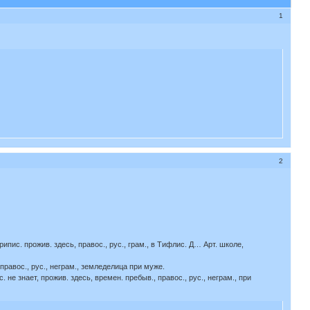
1
2
припис. прожив. здесь, правос., рус., грам., в Тифлис. Д… Арт. школе,
ь, правос., рус., неграм., земледелица при муже.
ис. не знает, прожив. здесь, времен. пребыв., правос., рус., неграм., при