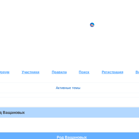
Форум
Участники
Правила
Поиск
Регистрация
В
Активные темы
д Ващановых
Род Ващановых