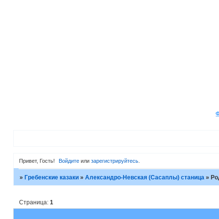
Привет, Гость!
Войдите
или
зарегистрируйтесь
.
»
Гребенские казаки
»
Александро-Невская (Сасаплы) станица
»
Ро
Страница:
1