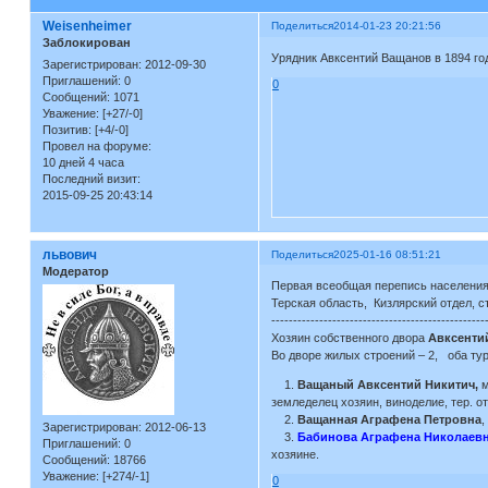
Weisenheimer
Поделиться
2014-01-23 20:21:56
Заблокирован
Урядник Авксентий Ващанов в 1894 го
Зарегистрирован
: 2012-09-30
Приглашений:
0
0
Сообщений:
1071
Уважение:
[+27/-0]
Позитив:
[+4/-0]
Провел на форуме:
10 дней 4 часа
Последний визит:
2015-09-25 20:43:14
львович
Поделиться
2025-01-16 08:51:21
Модератор
Первая всеобщая перепись населения
Терская область, Кизлярский отдел, 
-------------------------------------------------
Хозяин собственного двора
Авксенти
Во дворе жилых строений – 2, оба ту
1.
Ващаный Авксентий Никитич,
м
земледелец хозяин, виноделие, тер. отс
2.
Ващанная Аграфена Петровна
,
Зарегистрирован
: 2012-06-13
3.
Бабинова Аграфена Николаевн
Приглашений:
0
хозяине.
Сообщений:
18766
Уважение:
[+274/-1]
0