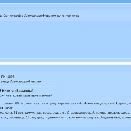
ду был судьей в Александро-Невском почетном суде
 РИ, 1897.
станица Александро-Невская.
-----------------------------------------------
й Никитич Ващанный.
рлучные, крыты камышом и землей.
., хозяин, 60 лет, жен., каз. сосл., род. Харьковская губ. Изюмский уезд, село Царево, 
т. казак.
 ж., жена, 51 лет, замуж., каз. сосл., род. в ст. Старогладковской, припис. прожив. здес
а,
ж., работница, 14 лет, дев.,
податное сосл., крестьянка
, род. в г. Владикавказе, прип