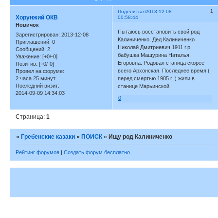
1
Поделиться
2013-12-08
Хорунжий ОКВ
00:58:44
Новичок
Пытаюсь восстановить свой род
Зарегистрирован
: 2013-12-08
Калиниченко. Дед Калиниченко
Приглашений:
0
Николай Дмитриевич 1911 г.р.
Сообщений:
2
бабушка Машурина Наталья
Уважение:
[+0/-0]
Егоровна. Родовая станица скорее
Позитив:
[+0/-0]
всего Архонская. Последнее время (
Провел на форуме:
2 часа 25 минут
перед смертью 1985 г. ) жили в
Последний визит:
станице Марьинской.
2014-09-09 14:34:03
0
Страница:
1
»
Гребенские казаки
»
ПОИСК
»
Ищу род Калиниченко
Рейтинг форумов
|
Создать форум бесплатно