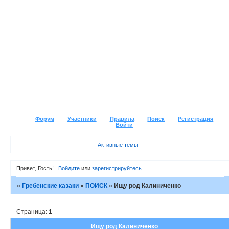
Форум
Участники
Правила
Поиск
Регистрация
Войти
Активные темы
Привет, Гость!
Войдите
или
зарегистрируйтесь
.
»
Гребенские казаки
»
ПОИСК
»
Ищу род Калиниченко
Страница:
1
Ищу род Калиниченко