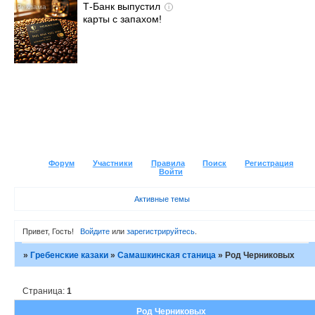
Т-Банк выпустил
i
карты с запахом!
Форум
Участники
Правила
Поиск
Регистрация
Войти
Активные темы
Привет, Гость!
Войдите
или
зарегистрируйтесь
.
»
Гребенские казаки
»
Самашкинская станица
»
Род Черниковых
Страница:
1
Род Черниковых