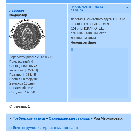
1
Поделиться
2013-04-14
львович
22:08:09
Модератор
Делегаты Войскового Круга ТКВ 3-го
созыва, 1-6 августа 1917г
СУНЖЕНСКИЙ ОТДЕЛ
станица Самашкинская
Доронин Максим
Черников Иван
0
Зарегистрирован
: 2012-06-13
Приглашений:
0
Сообщений:
18773
Уважение:
[+274/-1]
Позитив:
[+383/-3]
Провел на форуме:
2 месяца 16 дней
Последний визит:
Сегодня 07:48:56
Страница:
1
»
Гребенские казаки
»
Самашкинская станица
»
Род Черниковых
Рейтинг форумов
|
Создать форум бесплатно