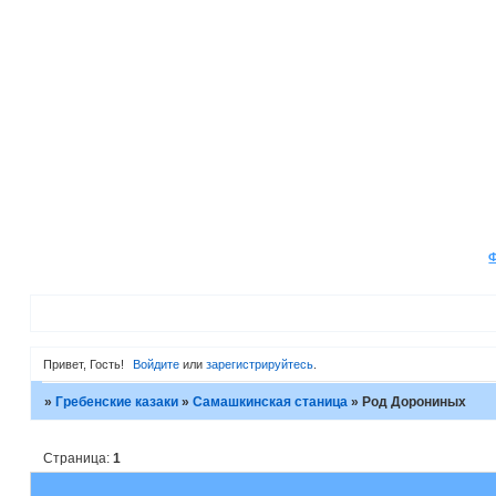
Привет, Гость!
Войдите
или
зарегистрируйтесь
.
»
Гребенские казаки
»
Самашкинская станица
»
Род Дорониных
Страница:
1