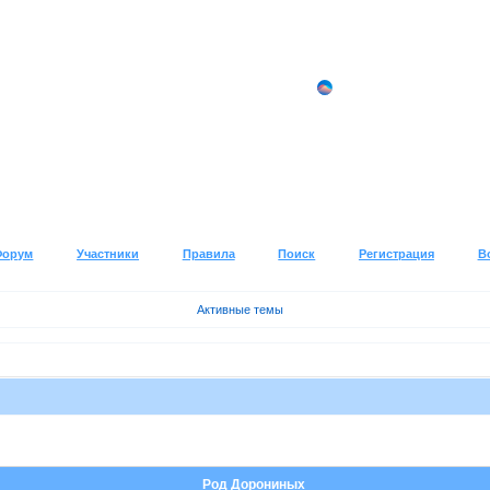
Форум
Участники
Правила
Поиск
Регистрация
В
Активные темы
Род Дорониных