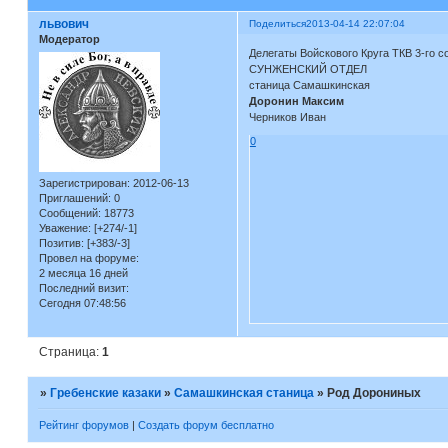
львович
Поделиться
2013-04-14 22:07:04
Модератор
Делегаты Войскового Круга ТКВ 3-го со
СУНЖЕНСКИЙ ОТДЕЛ
станица Самашкинская
Доронин Максим
Черников Иван
0
Зарегистрирован
: 2012-06-13
Приглашений:
0
Сообщений:
18773
Уважение:
[+274/-1]
Позитив:
[+383/-3]
Провел на форуме:
2 месяца 16 дней
Последний визит:
Сегодня 07:48:56
Страница:
1
»
Гребенские казаки
»
Самашкинская станица
»
Род Дорониных
Рейтинг форумов
|
Создать форум бесплатно