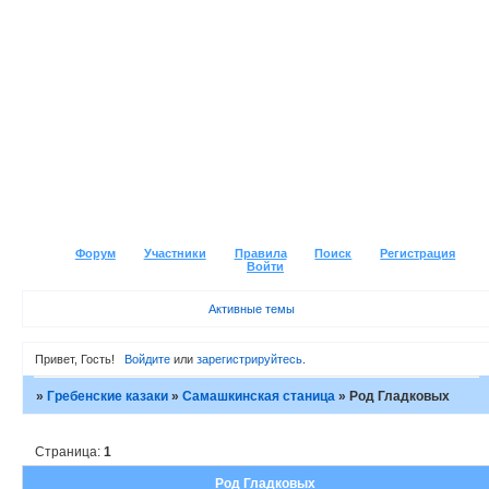
Форум
Участники
Правила
Поиск
Регистрация
Войти
Активные темы
Привет, Гость!
Войдите
или
зарегистрируйтесь
.
»
Гребенские казаки
»
Самашкинская станица
»
Род Гладковых
Страница:
1
Род Гладковых