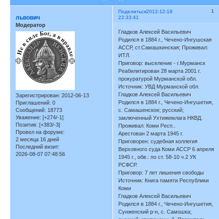
1
Поделиться
2012-12-19
львович
22:33:41
Модератор
Гладков Алексей Васильевич
Родился в 1884 г., Чечено-Ингушская
АССР, ст.Самашкинская; Проживал:
ИТЛ.
Приговор: выселение - г.Мурманск
Реабилитирован 28 марта 2001 г.
прокуратурой Мурманской обл.
Источник: УВД Мурманской обл.
Гладков Алексей Васильевич
Зарегистрирован
: 2012-06-13
Родился в 1884 г., Чечено-Ингушетия,
Приглашений:
0
Сообщений:
18773
с. Самашенское; русский;
Уважение:
[+274/-1]
заключенный Ухтижемлага НКВД.
Позитив:
[+383/-3]
Проживал: Коми Респ..
Провел на форуме:
Арестован 2 марта 1945 г.
2 месяца 16 дней
Приговорен: судебная коллегия
Последний визит:
Верховного суда Коми АССР 6 апреля
2026-08-07 07:48:56
1945 г., обв.: по ст. 58-10 ч.2 УК
РСФСР.
Приговор: 7 лет лишения свободы
Источник: Книга памяти Республики
Коми
Гладков Алексей Васильевич
Родился в 1884 г., Чечено-Ингушетия,
Сунженский р-н, с. Самошка;