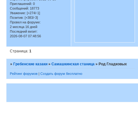
Приглашений:
0
Сообщений:
18773
Уважение:
[+274/-1]
Позитив:
[+383/-3]
Провел на форуме:
2 месяца 16 дней
Последний визит:
2026-08-07 07:48:56
Страница:
1
»
Гребенские казаки
»
Самашкинская станица
»
Род Гладковых
Рейтинг форумов
|
Создать форум бесплатно