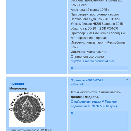
русский; заключенный. Проживал:
Коми Респ..
Арестован 2 марта 1945 г.
Приговорен: постоянная сессия
Верховного суда Коми АССР при
Ухткомбинате НКВД 6 апреля 1945 г.,
обв.: по ст. 58-10 ч.2 УК РСФСР.
Приговор: 7 лет лишения свободы и 5
лет поражения в правах
Источник: Книга памяти Республики
Коми
Источник: Книга памяти
Ставропольского края
http://lists.memo.ru/index4.htm
0
2
Поделиться
2023-07-21
львович
08:12:23
Модератор
Жена казака стан. Самашкинской
Дениса Гладкова.
О найденных вещах // Терские
ведомости 1870 № 50 (10 дек.)
0
Зарегистрирован
: 2012-06-13