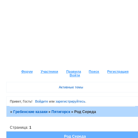
Форум
Участники
Правила
Поиск
Регистрация
Войти
Активные темы
Привет, Гость!
Войдите
или
зарегистрируйтесь
.
»
Гребенские казаки
»
Пятигорск
»
Род Середа
Страница:
1
Род Середа