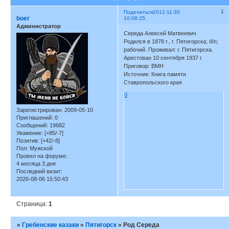
1
Поделиться
2012-11-30
boer
10:08:25
Администратор
Середа Алексей Матвеевич
Родился в 1878 г., г. Пятигорска; б/п;
рабочий. Проживал: г. Пятигорска.
Арестован 10 сентября 1937 г.
Приговор: ВМН
Источник: Книга памяти
Ставропольского края
0
Зарегистрирован
: 2009-05-10
Приглашений:
0
Сообщений:
19682
Уважение:
[+85/-7]
Позитив:
[+42/-8]
Пол:
Мужской
Провел на форуме:
4 месяца 3 дня
Последний визит:
2026-08-06 15:50:43
Страница:
1
»
Гребенские казаки
»
Пятигорск
»
Род Середа