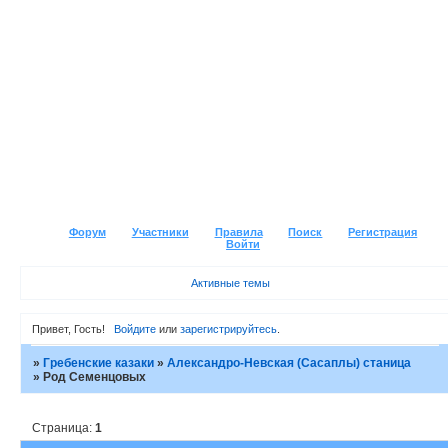
Форум
Участники
Правила
Поиск
Регистрация
Войти
Активные темы
Привет, Гость!
Войдите
или
зарегистрируйтесь
.
»
Гребенские казаки
»
Александро-Невская (Сасаплы) станица
»
Род Семенцовых
Страница:
1