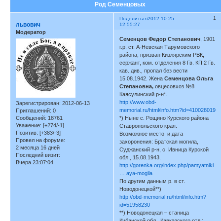
Род Семенцовых
1
Поделиться
2012-10-25
львович
12:55:27
Модератор
Семенцов Федор Степанович
, 1901
г.р. ст. А-Невская Тарумовского
района, призван Кизлярским РВК,
сержант, ком. отделения 8 Гв. КП 2 Гв.
кав. див., пропал без вести
15.08.1942. Жена
Семенцова Ольга
Степановна,
овцесовхоз №8
Каясулинский р-н*.
http://www.obd-
Зарегистрирован
: 2012-06-13
memorial.ru/html/info.htm?id=410028019
Приглашений:
0
Сообщений:
18761
*) Ныне с. Рощино Курского района
Уважение:
[+274/-1]
Ставропольского края.
Позитив:
[+383/-3]
Возможное место и дата
Провел на форуме:
захоронения: Братская могила,
2 месяца 16 дней
Суджанский р-н, с. Ивница Курской
Последний визит:
обл., 15.08.1943.
Вчера 23:07:04
http://gorenka.org/index.php/pamyatniki
… aya-mogila
По другим данным р. в ст.
Новодонецкой**)
http://obd-memorial.ru/html/info.htm?
id=51958230
**) Новодонецкая – станица
Кубанской обл., Кавказского отд.;