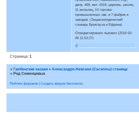
двор. 469, жит. 4318; церковь, школа;
11 мельниц, 14 торгово-
промышленных зав. и 7 фабрик и
заводов. (Энциклопедический
словарь Брокгауза и Ефрона)
Отредактировано львович (2016-02-
06 11:53:27)
0
Страница:
1
»
Гребенские казаки
»
Александро-Невская (Сасаплы) станица
»
Род Семенцовых
Рейтинг форумов
|
Создать форум бесплатно