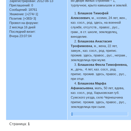
Во дворе жилых строений – 1,
Зарегистрирован
: 2012-06-13
турлучное, крыто камышом и землей.
Приглашений:
0
Сообщений:
18761
1.
Блашков Тимофей
Уважение:
[+274/-1]
Алексеевич
, м., хозяин, 24 лет, жен.,
Позитив:
[+383/-3]
каз. сосл., род. здесь, на военной
Провел на форуме:
службе, отсутств., правос., рус.,
2 месяца 16 дней
Последний визит:
грам., в ст. школе, земледелец,
Вчера 23:07:04
виноделие.
2.
Блашкова Анастасия
Трофимовна
, ж., жена, 22 лет,
замуж., каз. сосл., род. припис.
прожив. здесь, правос., рус., неграм.,
земледелица при муже.
3.
Блашкова Фекла Тимофеевна,
ж., дочь, 4 лет, каз. сосл., род.
припис. прожив. здесь, правос., рус.,
при отце.
4.
Блашкова Марфа
Афанасьевна
, мать, 50 лет, вдова,
каз. сосл., род. Харьковская губ.
Сумского уезда, село Чернешчина
припис. прожив. здесь, правос., рус.,
земледелица при сыне.
0
Страница:
1