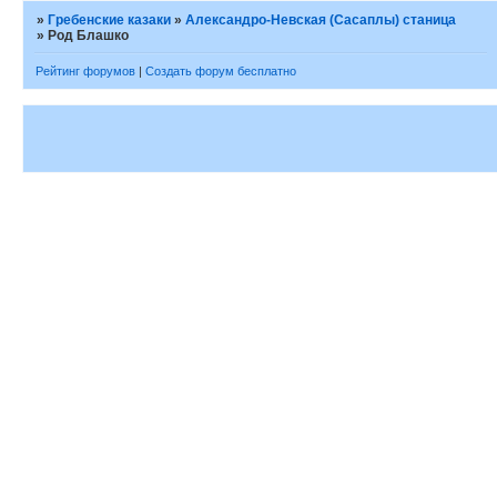
»
Гребенские казаки
»
Александро-Невская (Сасаплы) станица
»
Род Блашко
Рейтинг форумов
|
Создать форум бесплатно