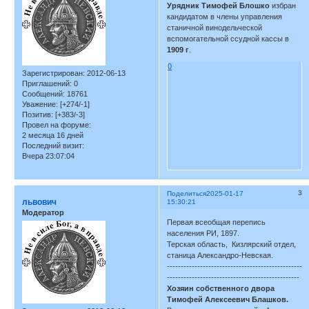
Урядник Тимофей Блошко
избран
кандидатом в члены управления
станичной винодельческой
вспомогательной ссудной кассы в
1909 г
.
0
Зарегистрирован
: 2012-06-13
Приглашений:
0
Сообщений:
18761
Уважение:
[+274/-1]
Позитив:
[+383/-3]
Провел на форуме:
2 месяца 16 дней
Последний визит:
Вчера 23:07:04
3
Поделиться
2025-01-17
львович
15:30:21
Модератор
Первая всеобщая перепись
населения РИ, 1897.
Терская область, Кизлярский отдел,
станица Александро-Невская.
-------------------------------------------------
------------------------------------------------
Хозяин собственного двора
Тимофей Алексеевич Блашков.