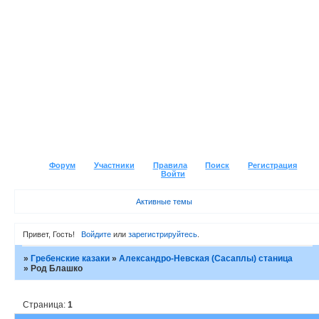
Форум
Участники
Правила
Поиск
Регистрация
Войти
Активные темы
Привет, Гость!
Войдите
или
зарегистрируйтесь
.
»
Гребенские казаки
»
Александро-Невская (Сасаплы) станица
»
Род Блашко
Страница:
1