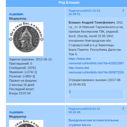
Род Блашко
1
Поделиться
2012-10-23
львович
20:08:51
Модератор
Блашко Андрей Тимофеевич
, 1911
г.р., ст. А-Невская Тарумовского р-на,
призван Кизлярским ГВК, рядовой,
5осб, 15осбр, погиб 15.05.1942,
похоронен Новгородская обл.
Старорусский р-н д.Черенчицы.
Книга Памяти. Республика Дагестан.
Том 5.
https://www.obd-
Зарегистрирован
: 2012-06-13
memorial.ru/html/info.htm?id=410021887
Приглашений:
0
Сообщений:
18761
http://www.obd-
Уважение:
[+274/-1]
memorial.ru/html/info.htm?id=260873326
Позитив:
[+383/-3]
Отредактировано львович (2017-08-
Провел на форуме:
10 09:49:33)
2 месяца 16 дней
Последний визит:
0
Вчера 23:07:04
2
Поделиться
2019-03-10
львович
06:43:46
Модератор
Винодельческие вспомогательные
ссудные кассы