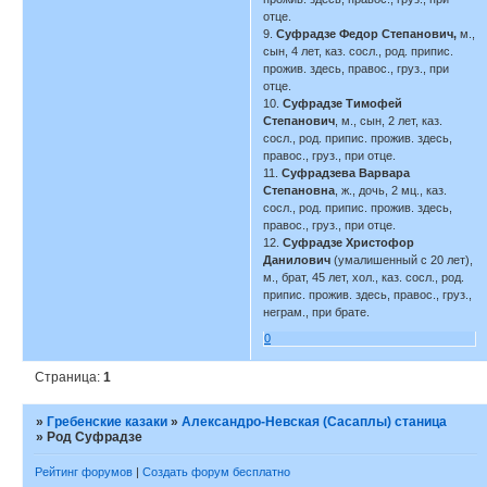
отце.
9.
Суфрадзе Федор Степанович,
м.,
сын, 4 лет, каз. сосл., род. припис.
прожив. здесь, правос., груз., при
отце.
10.
Суфрадзе Тимофей
Степанович
, м., сын, 2 лет, каз.
сосл., род. припис. прожив. здесь,
правос., груз., при отце.
11.
Суфрадзева Варвара
Степановна
, ж., дочь, 2 мц., каз.
сосл., род. припис. прожив. здесь,
правос., груз., при отце.
12.
Суфрадзе Христофор
Данилович
(умалишенный с 20 лет),
м., брат, 45 лет, хол., каз. сосл., род.
припис. прожив. здесь, правос., груз.,
неграм., при брате.
0
Страница:
1
»
Гребенские казаки
»
Александро-Невская (Сасаплы) станица
»
Род Суфрадзе
Рейтинг форумов
|
Создать форум бесплатно