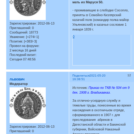
мать их Маруся 50.
- проживающие в слободке Сосопло,
приняты в Семейно-Кизлярский
казачий полк (командир полка майор
Зарегистрирован
: 2012-06-13
Ульяновский) в казачье сословие 1
Приглашений:
0
января 1839 г.
Сообщений:
18773
0
Уважение:
[+274/-1]
Позитив:
[+383/-3]
Провел на форуме:
2 месяца 16 дней
Последний визит:
Сегодня 07:48:56
12
Поделиться
2021-05-20
львович
16:38:51
Модератор
Источник:
Приказ по ТКВ № 504 от 9
дек. 1908 г. Владикавказ.
За отлично-усердную службу и
тяжелые труды, понесенные во время
нахождения в охотничьем отряде,
сформированного в 1907 г. для
преследования абреков в
Дагестанской области и Бакинской
Зарегистрирован
: 2012-06-13
губернии, Войсковой Наказный
Приглашений:
0