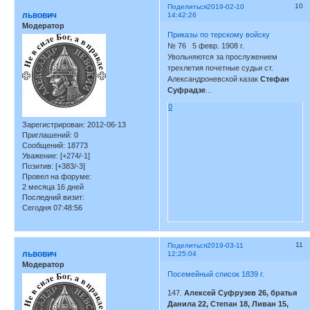
10
Поделиться
2019-02-10
львович
14:42:26
Модератор
Приказы по терскому войску
№ 76 5 февр. 1908 г.
Увольняются за прослужением
трехлетия почетные судьи ст.
Александроневской казак
Стефан
Суфрадзе
...
0
Зарегистрирован
: 2012-06-13
Приглашений:
0
Сообщений:
18773
Уважение:
[+274/-1]
Позитив:
[+383/-3]
Провел на форуме:
2 месяца 16 дней
Последний визит:
Сегодня 07:48:56
11
Поделиться
2019-03-11
львович
12:25:04
Модератор
Посемейный список 1839 г.
147.
Алексей Суфрузев 26, братья
Данила 22, Степан 18, Ливан 15,