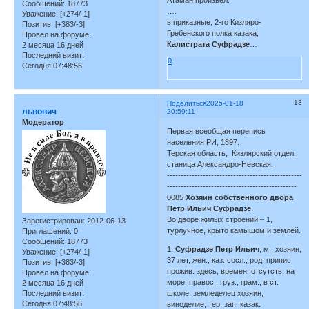
Атаман произвел:
Сообщений:
18773
….
Уважение:
[+274/-1]
в приказные, 2-го Кизляро-
Позитив:
[+383/-3]
Гребенского полка казака,
Провел на форуме:
Калистрата Суфрадзе
…
2 месяца 16 дней
Последний визит:
0
Сегодня 07:48:56
13
Поделиться
2025-01-18
львович
20:59:11
Модератор
Первая всеобщая перепись
населения РИ, 1897.
Терская область, Кизлярский отдел,
станица Александро-Невская.
-------------------------------------------------
-----------------------------------------------
0085
Хозяин собственного двора
Петр Ильич Суфрадзе
.
Во дворе жилых строений – 1,
Зарегистрирован
: 2012-06-13
турлучное, крыто камышом и землей.
Приглашений:
0
Сообщений:
18773
1.
Суфрадзе Петр Ильич
, м., хозяин,
Уважение:
[+274/-1]
37 лет, жен., каз. сосл., род. припис.
Позитив:
[+383/-3]
прожив. здесь, времен. отсутств. на
Провел на форуме:
море, правос., груз., грам., в ст.
2 месяца 16 дней
Последний визит:
школе, земледелец хозяин,
Сегодня 07:48:56
виноделие, тер. зап. казак.