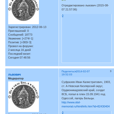
Отредактировано львович (2015-08-
07 21:57:06)
0
Зарегистрирован
: 2012-06-13
Приглашений:
0
Сообщений:
18773
Уважение:
[+274/-1]
Позитив:
[+383/-3]
Провел на форуме:
2 месяца 16 дней
Последний визит:
Сегодня 07:48:56
3
Поделиться
2014-02-07
львович
19:52:03
Модератор
Суфразев Иван Калистратович, 1903,
ст. А-Невская Кизлярский округ,
Орджоникидзевский край, солдат
8СБ, попал в плен 15.09.1941 под
Одессой, лагерь Бельцы.
http://www.obd-
memorial.ru/html/info.htm?id=82430404
0