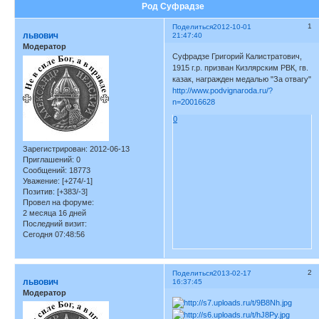
Род Суфрадзе
1
Поделиться
2012-10-01
львович
21:47:40
Модератор
Суфрадзе Григорий Калистратович,
1915 г.р. призван Кизлярским РВК, гв.
казак, награжден медалью "За отвагу"
http://www.podvignaroda.ru/?
n=20016628
0
Зарегистрирован
: 2012-06-13
Приглашений:
0
Сообщений:
18773
Уважение:
[+274/-1]
Позитив:
[+383/-3]
Провел на форуме:
2 месяца 16 дней
Последний визит:
Сегодня 07:48:56
2
Поделиться
2013-02-17
львович
16:37:45
Модератор