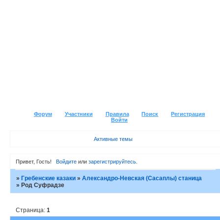
Форум
Участники
Правила
Поиск
Регистрация
Войти
Активные темы
Привет, Гость!
Войдите
или
зарегистрируйтесь
.
»
Гребенские казаки
»
Александро-Невская (Сасаплы) станица
»
Род Суфрадзе
Страница:
1