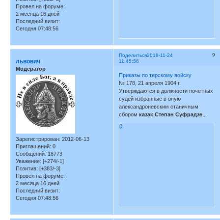
Провел на форуме:
2 месяца 16 дней
Последний визит:
Сегодня 07:48:56
9
Поделиться
2018-11-24
львович
11:45:56
Модератор
Приказы по терскому войску
№ 178, 21 апреля 1904 г.
Утверждаются в должности почетных
судей избранные в оную
александроневским станичным
сбором
казак Степан Суфрадзе
...
0
Зарегистрирован
: 2012-06-13
Приглашений:
0
Сообщений:
18773
Уважение:
[+274/-1]
Позитив:
[+383/-3]
Провел на форуме:
2 месяца 16 дней
Последний визит:
Сегодня 07:48:56