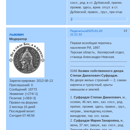
сосл., род. в ст. Дубовской, припис.
прожив. здесь, врем. отсут. в ст.
Дубовской, правос., груз., при отце.
0
14
Поделиться
2025-01-20
львович
11:21:32
Модератор
Первая всеобщая перепись
населения РИ, 1897.
Терская область, Кизлярский отдел,
станица Александро-Невская.
-------------------------------------------------
-----------------------------------------------
0166
Хозяин собственного двора
Степан Данилович Суфрадзе.
Во дворе жилых строений — 2, саман.
Зарегистрирован
: 2012-06-13
кирпича и турлучный, крыты
Приглашений:
0
Сообщений:
18773
камышом и землей.
Уважение:
[+274/-1]
1.
Суфрадзе Степан Данилович
, м.,
Позитив:
[+383/-3]
хозяин, 46 лет, жен., каз. сосл., род.
Провел на форуме:
припис. прожив. здесь, правос., груз.,
2 месяца 16 дней
Последний визит:
неграм., земледелец хозяин,
Сегодня 07:48:56
виноделие, тер. отс. казак.
2.
Суфрадзе Мария Захаровна,
ж.,
жена, 37 лет, замуж., каз. сосл., род.
Терская обл. Кизляр. отд. ст.