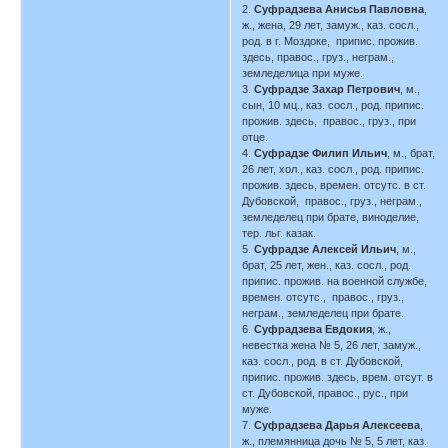
2.
Суфрадзева Анисья Павловна
,
ж., жена, 29 лет, замуж., каз. сосл.,
род. в г. Моздоке, припис. прожив.
здесь, правос., груз., неграм.,
земледелица при муже.
3.
Суфрадзе Захар Петрович
, м.,
сын, 10 мц., каз. сосл., род. припис.
прожив. здесь, правос., груз., при
отце.
4.
Суфрадзе Филип Ильич
, м., брат,
26 лет, хол., каз. сосл., род. припис.
прожив. здесь, времен. отсутс. в ст.
Дубовской, правос., груз., неграм.,
земледелец при брате, виноделие,
тер. льг. казак.
5.
Суфрадзе Алексей Ильич
, м.,
брат, 25 лет, жен., каз. сосл., род.
припис. прожив. на военной службе,
времен. отсутс., правос., груз.,
неграм., земледелец при брате.
6.
Суфрадзева Евдокия
, ж.,
невестка жена № 5, 26 лет, замуж.,
каз. сосл., род. в ст. Дубовской,
припис. прожив. здесь, врем. отсут. в
ст. Дубовской, правос., рус., при
муже.
7.
Суфрадзева Дарья Алексеева
,
ж., племянница дочь № 5, 5 лет, каз.