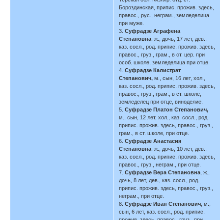
Бороздинская, припис. прожив. здесь,
правос., рус., неграм., земледелица
при муже.
3.
Суфрадзе Аграфена
Степановна
, ж., дочь, 17 лет, дев.,
каз. сосл., род. припис. прожив. здесь,
правос., груз., грам., в ст. цер. при
особ. школе, земледелица при отце.
4.
Суфрадзе Калистрат
Степанович,
м., сын, 16 лет, хол.,
каз. сосл., род. припис. прожив. здесь,
правос., груз., грам., в ст. школе,
земледелец при отце, виноделие.
5.
Суфрадзе Платон Степанович,
м., сын, 12 лет, хол., каз. сосл., род.
припис. прожив. здесь, правос., груз.,
грам., в ст. школе, при отце.
6.
Суфрадзе Анастасия
Степановна
, ж., дочь, 10 лет, дев.,
каз. сосл., род. припис. прожив. здесь,
правос., груз., неграм., при отце.
7.
Суфрадзе Вера Степановна
, ж.,
дочь, 8 лет, дев., каз. сосл., род.
припис. прожив. здесь, правос., груз.,
неграм., при отце.
8.
Суфрадзе Иван Степанович
, м.,
сын, 6 лет, каз. сосл., род. припис.
прожив. здесь, правос., груз., при