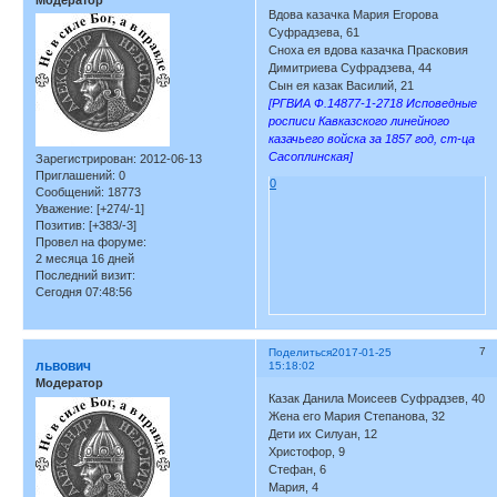
Вдова казачка Мария Егорова
Суфрадзева, 61
Сноха ея вдова казачка Прасковия
Димитриева Суфрадзева, 44
Сын ея казак Василий, 21
[РГВИА Ф.14877-1-2718 Исповедные
росписи Кавказского линейного
казачьего войска за 1857 год, ст-ца
Сасоплинская]
Зарегистрирован
: 2012-06-13
Приглашений:
0
0
Сообщений:
18773
Уважение:
[+274/-1]
Позитив:
[+383/-3]
Провел на форуме:
2 месяца 16 дней
Последний визит:
Сегодня 07:48:56
7
Поделиться
2017-01-25
львович
15:18:02
Модератор
Казак Данила Моисеев Суфрадзев, 40
Жена его Мария Степанова, 32
Дети их Силуан, 12
Христофор, 9
Стефан, 6
Мария, 4