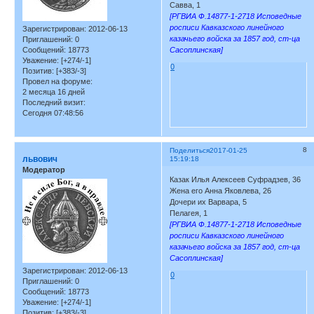
Савва, 1
[РГВИА Ф.14877-1-2718 Исповедные
росписи Кавказского линейного
Зарегистрирован
: 2012-06-13
казачьего войска за 1857 год, ст-ца
Приглашений:
0
Сообщений:
18773
Сасоплинская]
Уважение:
[+274/-1]
0
Позитив:
[+383/-3]
Провел на форуме:
2 месяца 16 дней
Последний визит:
Сегодня 07:48:56
8
Поделиться
2017-01-25
львович
15:19:18
Модератор
Казак Илья Алексеев Суфрадзев, 36
Жена его Анна Яковлева, 26
Дочери их Варвара, 5
Пелагея, 1
[РГВИА Ф.14877-1-2718 Исповедные
росписи Кавказского линейного
казачьего войска за 1857 год, ст-ца
Сасоплинская]
Зарегистрирован
: 2012-06-13
0
Приглашений:
0
Сообщений:
18773
Уважение:
[+274/-1]
Позитив:
[+383/-3]