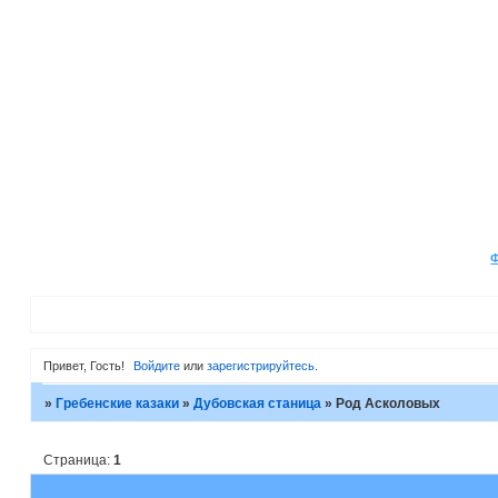
Привет, Гость!
Войдите
или
зарегистрируйтесь
.
»
Гребенские казаки
»
Дубовская станица
»
Род Асколовых
Страница:
1