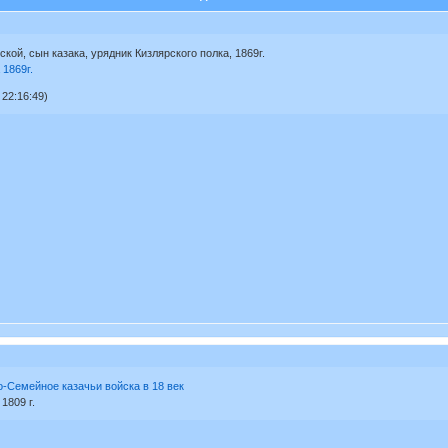
кой, сын казака, урядник Кизлярского полка, 1869г.
 1869г.
22:16:49)
о-Семейное казачьи войска в 18 век
, 1809 г.