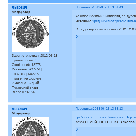
львович
Поделиться
2012-07-31 13:01:43
Модератор
Асколов Василий Яковлевич, ст. Дубовс
Источник:
Урядники Кизлярского полка
Отредактировано львович (2012-12-09 
0
Зарегистрирован
: 2012-06-13
Приглашений:
0
Сообщений:
18773
Уважение:
[+274/-1]
Позитив:
[+383/-3]
Провел на форуме:
2 месяца 16 дней
Последний визит:
Вчера 07:48:56
львович
Поделиться
2023-06-02 13:33:13
Модератор
Гребенское, Терско-Кизлярское, Терск
Казак СЕМЕЙНОГО ПОЛКА
Асколов
0