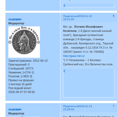
0
6
Поделиться
2018-11-10
львович
18:21:00
Модератор
Мл. ур.
Логвин Иосифович
Кочетков
, 1-й Дагестанский конный
полк*), бригадная пулеметная
команда 2-й бригады, станицы
Дубовской, Кизлярского отд., Терской
обл., награжден 5.12.1916 ГК 3 ст. №
180347 [имеет 4 ст. № 749360].
http://gwar.mil.ru/
*) У Патрикеева – 1 Кизляро-
Зарегистрирован
: 2012-06-13
Гребенский каз. Его Величества полк.
Приглашений:
0
Сообщений:
18773
0
Уважение:
[+274/-1]
Позитив:
[+383/-3]
Провел на форуме:
2 месяца 16 дней
Последний визит:
2026-08-07 07:48:56
7
Поделиться
2018-11-13
львович
15:29:04
Модератор
Каз.
Василий Гаврилов Кочетков,
6