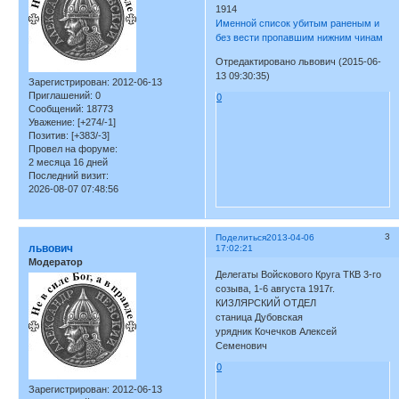
1914
Именной список убитым раненым и
без вести пропавшим нижним чинам
Отредактировано львович (2015-06-
13 09:30:35)
Зарегистрирован
: 2012-06-13
Приглашений:
0
0
Сообщений:
18773
Уважение:
[+274/-1]
Позитив:
[+383/-3]
Провел на форуме:
2 месяца 16 дней
Последний визит:
2026-08-07 07:48:56
3
Поделиться
2013-04-06
львович
17:02:21
Модератор
Делегаты Войскового Круга ТКВ 3-го
созыва, 1-6 августа 1917г.
КИЗЛЯРСКИЙ ОТДЕЛ
станица Дубовская
урядник Кочечков Алексей
Семенович
0
Зарегистрирован
: 2012-06-13