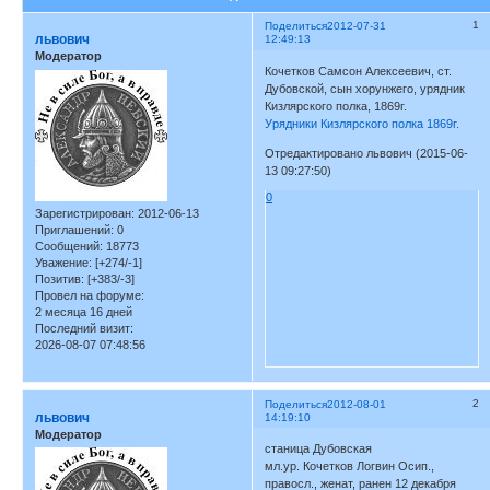
1
Поделиться
2012-07-31
львович
12:49:13
Модератор
Кочетков Самсон Алексеевич, ст.
Дубовской, сын хорунжего, урядник
Кизлярского полка, 1869г.
Урядники Кизлярского полка 1869г.
Отредактировано львович (2015-06-
13 09:27:50)
0
Зарегистрирован
: 2012-06-13
Приглашений:
0
Сообщений:
18773
Уважение:
[+274/-1]
Позитив:
[+383/-3]
Провел на форуме:
2 месяца 16 дней
Последний визит:
2026-08-07 07:48:56
2
Поделиться
2012-08-01
львович
14:19:10
Модератор
станица Дубовская
мл.ур. Кочетков Логвин Осип.,
правосл., женат, ранен 12 декабря