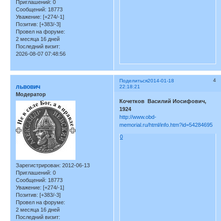
Приглашений:
0
Сообщений:
18773
Уважение:
[+274/-1]
Позитив:
[+383/-3]
Провел на форуме:
2 месяца 16 дней
Последний визит:
2026-08-07 07:48:56
4
Поделиться
2014-01-18
львович
22:18:21
Модератор
Кочетков Василий Иосифович,
1924
http://www.obd-
memorial.ru/html/info.htm?id=54284695
0
Зарегистрирован
: 2012-06-13
Приглашений:
0
Сообщений:
18773
Уважение:
[+274/-1]
Позитив:
[+383/-3]
Провел на форуме:
2 месяца 16 дней
Последний визит: