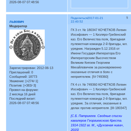
2026-08-07 07:48:56
5
Поделиться
2017-01-21
львович
22:40:52
Модератор
ГК 3 ст. № 180347 КОЧЕТКОВ Логвин
Иосифович — 1 Кизляро-Гребенский
каз. Его Величества полк, бригадная
пулеметная команда 2-й бригады, мл.
урядник. Награжден 5.12.1916 от
Имени Государя Императора Его
Императорским Высочеством
Великим Князем Георгием
Михайловичем за разновременно
Зарегистрирован
: 2012-06-13
оказанные отличия в боях с
Приглашений:
0
Сообщений:
18773
неприятелем. [IV-749360]
Уважение:
[+274/-1]
ГК 4 ст. № 749360 КОЧЕТКОВ Логвин
Позитив:
[+383/-3]
Иосифович — 1 Кизляро-Гребенский
Провел на форуме:
каз. Его Величества полк, бригадная
2 месяца 16 дней
Последний визит:
пулеметная команда 2-й бригады, мл.
2026-08-07 07:48:56
урядник. За отличия, оказанные в
делах против неприятеля. [III-180347]
[С.Б. Патрикеев. Сводные списки
кавалеров Георгиевского Креста.
1914-1922 гг. М., «Духовная нива»,
2015]