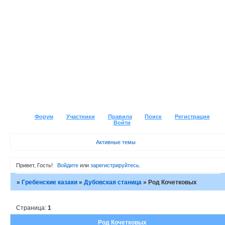
Форум
Участники
Правила
Поиск
Регистрация
Войти
Активные темы
Привет, Гость!
Войдите
или
зарегистрируйтесь
.
»
Гребенские казаки
»
Дубовская станица
»
Род Кочетковых
Страница:
1
Род Кочетковых