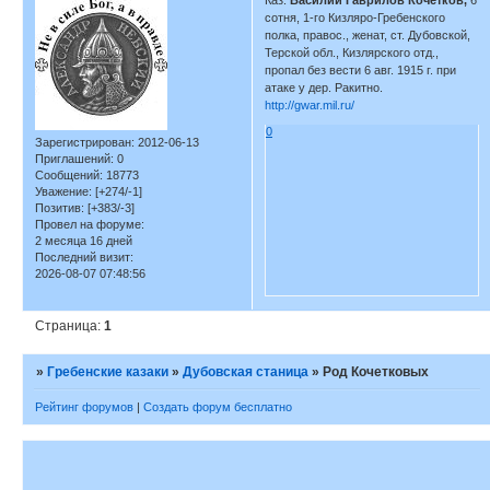
сотня, 1-го Кизляро-Гребенского
полка, правос., женат, ст. Дубовской,
Терской обл., Кизлярского отд.,
пропал без вести 6 авг. 1915 г. при
атаке у дер. Ракитно.
http://gwar.mil.ru/
0
Зарегистрирован
: 2012-06-13
Приглашений:
0
Сообщений:
18773
Уважение:
[+274/-1]
Позитив:
[+383/-3]
Провел на форуме:
2 месяца 16 дней
Последний визит:
2026-08-07 07:48:56
Страница:
1
»
Гребенские казаки
»
Дубовская станица
»
Род Кочетковых
Рейтинг форумов
|
Создать форум бесплатно