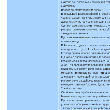
султана во избежание мятежей и интр
султанской.
Вперед за „христианским попом”
В результате Балканской войны 1912 
Фаноли. Секрет его силы заключался 
денег коммунистов Фаноли в 1924 г. 
Однако, захватив власть, батюшка „по
распространением коммунистической а
замедлили появиться.
Русским военным эмигрантам пришлось
прочное гнездо.
В Тиране находилась советская мисси
иностранного отдела ГПУ Краковецкий
Отсюда он планировал развить пропаг
Однако со своим эмигрантским положен
потомка Александра Македонского. Мно
Зная, что большинство албанцев наст
недовольные коммунистической активн
монархии, то вторые не препятствова
албанцев и небольшой группы итальян
русских белогвардейцев, живших на т
коммунистическая Албания. Единствен
Улыбка фортуны
Сербские спецслужбы вышли на полков
Миклашевскому всю жизнь улыбалась у
Русские не знали привилегий, которы
удивлению, обнаружил, что благодаря 
тяжелых дорожных и лесных работах 