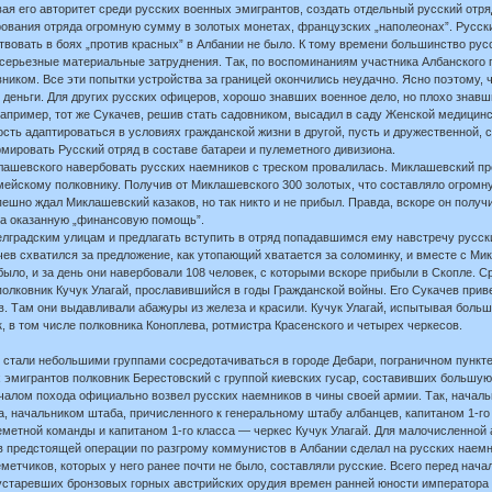
я его авторитет среди русских военных эмигрантов, создать отдельный русский отр
ования отряда огромную сумму в золотых монетах, французских „наполеонах”. Русски
твовать в боях „против красных” в Албании не было. К тому времени большинство рус
ерьезные материальные затруднения. Так, по воспоминаниям участника Албанского п
ником. Все эти попытки устройства за границей окончились неудачно. Ясно поэтому, 
 деньги. Для других русских офицеров, хорошо знавших военное дело, но плохо знавш
апример, тот же Сукачев, решив стать садовником, высадил в саду Женской медицинск
ость адаптироваться в условиях гражданской жизни в другой, пусть и дружественной,
мировать Русский отряд в составе батареи и пулеметного дивизиона.
клашевского навербовать русских наемников с треском провалилась. Миклашевский п
ейскому полковнику. Получив от Миклашевского 300 золотых, что составляло огромну
пешно ждал Миклашевский казаков, но так никто и не прибыл. Правда, вскоре он полу
 за оказанную „финансовую помощь”.
елградским улицам и предлагать вступить в отряд попадавшимся ему навстречу русск
чев схватился за предложение, как утопающий хватается за соломинку, и вместе с М
было, и за день они навербовали 108 человек, с которыми вскоре прибыли в Скопле. 
полковник Кучук Улагай, прославившийся в годы Гражданской войны. Его Сукачев прив
. Там они выдавливали абажуры из железа и красили. Кучук Улагай, испытывая больш
, в том числе полковника Коноплева, ротмистра Красенского и четырех черкесов.
ки стали небольшими группами сосредотачиваться в городе Дебари, пограничном пункт
 эмигрантов полковник Берестовский с группой киевских гусар, составивших большую 
ачалом похода официально возвел русских наемников в чины своей армии. Так, начал
а, начальником штаба, причисленного к генеральному штабу албанцев, капитаном 1-го
метной команды и капитаном 1-го класса — черкес Кучук Улагай. Для малочисленной 
в предстоящей операции по разгрому коммунистов в Албании сделал на русских наемни
метчиков, которых у него ранее почти не было, составляли русские. Всего перед нача
устаревших бронзовых горных австрийских орудия времен ранней юности императора 