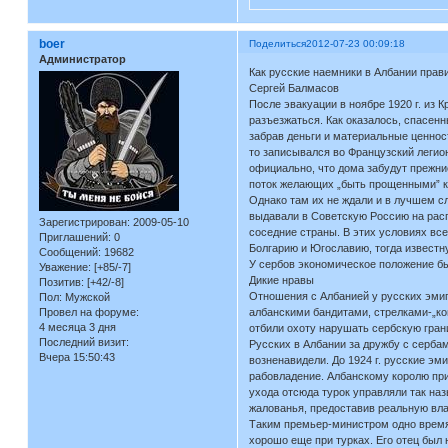
boer
Поделиться
2012-07-23 00:09:18
Администратор
Как русские наемники в Албании прав
Сергей Балмасов
После эвакуации в ноябре 1920 г. из К
разъезжаться. Как оказалось, спасен
забрав деньги и материальные ценнос
то записывался во Французский легион
официально, что дома забудут прежние
поток желающих „быть прощенными” ко
Однако там их не ждали и в лучшем 
выдавали в Советскую Россию на распр
Зарегистрирован
: 2009-05-10
соседние страны. В этих условиях вс
Приглашений:
0
Болгарию и Югославию, тогда известну
Сообщений:
19682
У сербов экономическое положение бы
Уважение:
[+85/-7]
Дикие нравы
Позитив:
[+42/-8]
Отношения с Албанией у русских эмигр
Пол:
Мужской
Провел на форуме:
албанскими бандитами, стрелками-„ко
4 месяца 3 дня
отбили охоту нарушать сербскую гран
Последний визит:
Русских в Албании за дружбу с сербам
Вчера 15:50:43
возненавидели. До 1924 г. русские эм
рабовладение. Албанскому королю при
ухода отсюда турок управляли так на
жалованья, предоставив реальную вла
Таким премьер-министром одно время 
хорошо еще при турках. Его отец был