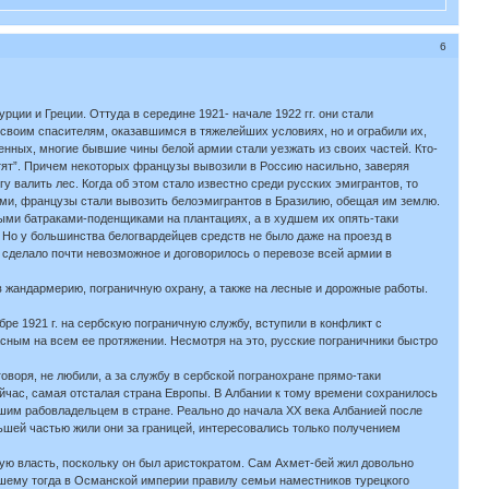
6
рции и Греции. Оттуда в середине 1921- начале 1922 гг. они стали
 своим спасителям, оказавшимся в тяжелейших условиях, но и ограбили их,
енных, многие бывшие чины белой армии стали уезжать из своих частей. Кто-
стят”. Причем некоторых французы вывозили в Россию насильно, заверяя
 валить лес. Когда об этом стало известно среди русских эмигрантов, то
ми, французы стали вывозить белоэмигрантов в Бразилию, обещая им землю.
ми батраками-поденщиками на плантациях, а в худшем их опять-таки
 Но у большинства белогвардейцев средств не было даже на проезд в
 сделало почти невозможное и договорилось о перевозе всей армии в
в жандармерию, пограничную охрану, а также на лесные и дорожные работы.
ре 1921 г. на сербскую пограничную службу, вступили в конфликт с
сным на всем ее протяжении. Несмотря на это, русские пограничники быстро
оворя, не любили, а за службу в сербской погранохране прямо-таки
сейчас, самая отсталая страна Европы. В Албании к тому времени сохранилось
шим рабовладельцем в стране. Реально до начала XX века Албанией после
ьшей частью жили они за границей, интересовались только получением
ю власть, поскольку он был аристократом. Сам Ахмет-бей жил довольно
вшему тогда в Османской империи правилу семьи наместников турецкого