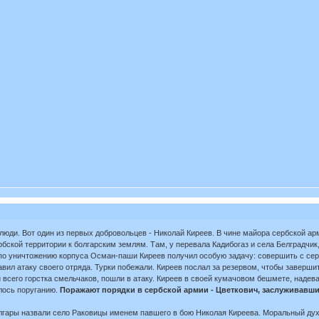
юди. Вот один из первых добровольцев - Николай Киреев. В чине майора сербской арм
ской территории к болгарским землям. Там, у перевала Кадибогаз и села Белградчик,
 уничтожению корпуса Осман-паши Киреев получил особую задачу: совершить с сербск
лавил атаку своего отряда. Турки побежали. Киреев послал за резервом, чтобы заверши
и всего горстка смельчаков, пошли в атаку. Киреев в своей кумачовом бешмете, надев
глось поруганию.
Поражают порядки в сербской армии - Цветкович, заслуживавши
гары назвали село Раковицы именем павшего в бою Николая Киреева. Моральный дух с