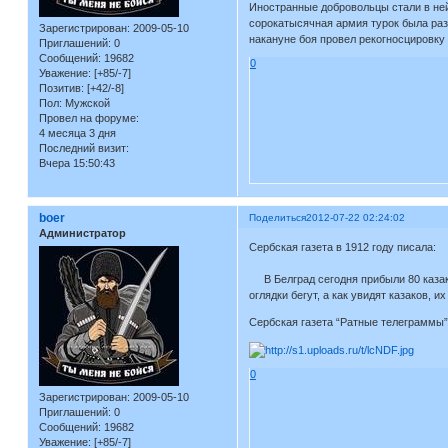
Иностранные добровольцы стали в ней
сорокатысячная армия турок была раз
Зарегистрирован
: 2009-05-10
накануне боя провел рекогносцировку 
Приглашений:
0
Сообщений:
19682
0
Уважение:
[+85/-7]
Позитив:
[+42/-8]
Пол:
Мужской
Провел на форуме:
4 месяца 3 дня
Последний визит:
Вчера 15:50:43
boer
Поделиться
2012-07-22 02:24:02
Администратор
Сербская газета в 1912 году писала:
В Белград сегодня прибыли 80 казако
оглядки бегут, а как увидят казаков, 
Сербская газета “Ратные телеграммы” 
0
Зарегистрирован
: 2009-05-10
Приглашений:
0
Сообщений:
19682
Уважение:
[+85/-7]