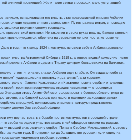
т той или иной провинцией. Жили такие семьи в роскоши, мало уступавшей
противником, оспаривавшим его власть, стал православный епископ Албании
которых он еще недавно считал сатанистами. Путем разных интриг, с помощью
, оставшихся верными своему господину.
усло просоветской политики. Не закрепив в своих руках власть, Фаноли занялся
орых кровно нуждается, обречена на серьезные неприятности, которые не
ело в том, что к концу 1924 г. коммунисты свили себе в Албании довольно
правительства Автономной Сибири в 1918 г., а теперь видный коммунист, член
еский режим в Албании и сделать Тирану центром большевизма на Балканах.
алист с тем, что на его глазах Албания идет к гибели. Он выдавал себя за
 попом”, ударившимся в политику и „сатанизм”, а за королем.
вою страну от Фаноли, Краковецкого и К активно помочь сербы и итальянцы,
 на своей территории вооруженных отрядов наемников — сторонников
гом благодаря этому Ахмет-бей смог сформировать боеспособные отряды из
остаточно, и албанский король пригласил в наемники за хорошие деньги
ю сербских спецслужб, понимающих опасность, которую представляла
мниками должен был сербский офицер.
или ему поучаствовать в борьбе против коммунистов в соседней стране.
 что сербы наградили участвовавших в ней офицеров своими наградами.
да — высший знак отличия у сербов. Попав в Сербию, Миклашевский, к своему
был зачислен туда. В то время, когда большинство русских гнули спину на
ся громадным уважением сербских военных.