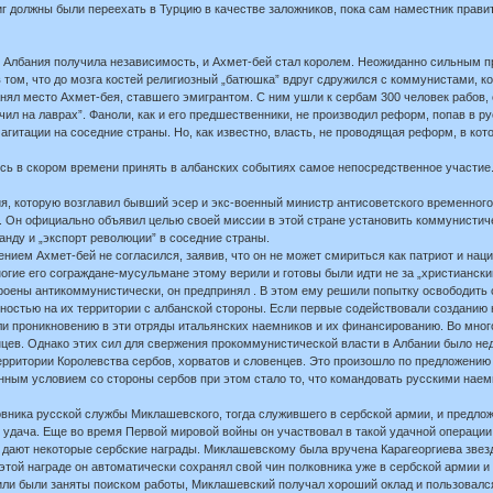
иг должны были переехать в Турцию в качестве заложников, пока сам наместник прави
г. Албания получила независимость, и Ахмет-бей стал королем. Неожиданно сильным 
в том, что до мозга костей религиозный „батюшка” вдруг сдружился с коммунистами, 
занял место Ахмет-бея, ставшего эмигрантом. С ним ушли к сербам 300 человек рабов
чил на лаврах”. Фаноли, как и его предшественники, не производил реформ, попав в р
гитации на соседние страны. Но, как известно, власть, не проводящая реформ, в кот
 в скором времени принять в албанских событиях самое непосредственное участие. Д
я, которую возглавил бывший эсер и экс-военный министр антисоветского временного 
. Он официально объявил целью своей миссии в этой стране установить коммунистич
анду и „экспорт революции” в соседние страны.
ием Ахмет-бей не согласился, заявив, что он не может смириться как патриот и национ
гие его сограждане-мусульмане этому верили и готовы были идти не за „христианским
роены антикоммунистически, он предпринял . В этом ему решили попытку освободить с
остью на их территории с албанской стороны. Если первые содействовали созданию
ли проникновению в эти отряды итальянских наемников и их финансированию. Во мно
цев. Однако этих сил для свержения прокоммунистической власти в Албании было нед
ерритории Королевства сербов, хорватов и словенцев. Это произошло по предложени
ным условием со стороны сербов при этом стало то, что командовать русскими нае
ника русской службы Миклашевского, тогда служившего в сербской армии, и предлож
дача. Еще во время Первой мировой войны он участвовал в такой удачной операции,
е дают некоторые сербские награды. Миклашевскому была вручена Карагеоргиева звез
этой награде он автоматически сохранял свой чин полковника уже в сербской армии и 
или были заняты поиском работы, Миклашевский получал хороший оклад и пользовал