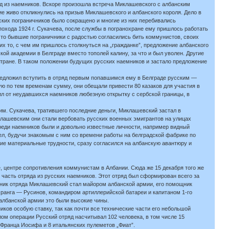
яд из наемников. Вскоре произошла встреча Миклашевского с албанским
е живо откликнулись на призыв Миклашевского и албанского короля. Дело в
ских пограничников было сокращено и многие из них перебивались
охода 1924 г. Сукачева, после службы в погранохране ему пришлось работать
что бывшие пограничники с радостью согласились бить коммунистов, своих
их то, с чем им пришлось столкнуться на „гражданке”, предложение албанского
ой академии в Белграде вместо тополей калину, за что и был уволен. Другие
 стране. В таком положении будущих русских наемников и застало предложение
редложил вступить в отряд первым попавшимся ему в Белграде русским —
ю по тем временам сумму, они обещали привести 80 казаков для участия в
чил от неудавшихся наемников любезную открытку с сербской границы, в
им. Сукачева, тратившего последние деньги, Миклашевский застал в
иклашевским они стали вербовать русских военных эмигрантов на улицах
Среди наемников были и довольно известные личности, например видный
ел, будучи знакомым с ним со времени работы на белградской фабрике по
ие материальные трудности, сразу согласился на албанскую авантюру и
е, центре сопротивления коммунистам в Албании. Сюда же 15 декабря того же
часть отряда из русских наемников. Этот отряд был сформирован всего за
ьник отряда Миклашевский стал майором албанской армии, его помощник
 ранга — Русинов, командиром артиллерийской батареи и капитаном 1-го
албанской армии это были высокие чины.
ков особую ставку, так как почти все технические части его небольшой
лом операции Русский отряд насчитывал 102 человека, в том числе 15
Франца Иосифа и 8 итальянских пулеметов „Фиат”.