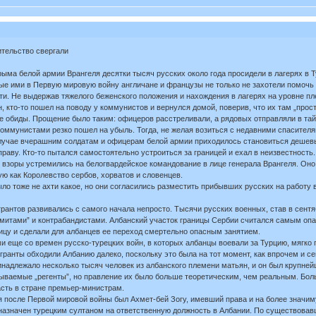
ительство свергали
рыма белой армии Врангеля десятки тысяч русских около года просидели в лагерях в Ту
ные ими в Первую мировую войну англичане и французы не только не захотели помочь
ти. Не выдержав тяжелого беженского положения и нахождения в лагерях на уровне пл
, кто-то пошел на поводу у коммунистов и вернулся домой, поверив, что их там „про
 обиды. Прощение было таким: офицеров расстреливали, а рядовых отправляли в тайгу
ммунистами резко пошел на убыль. Тогда, не желая возиться с недавними спасителя
случае вчерашним солдатам и офицерам белой армии приходилось становиться дешевы
аву. Кто-то пытался самостоятельно устроиться за границей и ехал в неизвестность.
е взоры устремились на белогвардейское командование в лице генерала Врангеля. Оно
ю как Королевство сербов, хорватов и словенцев.
ло тоже не ахти какое, но они согласились разместить прибывших русских на работу 
антов развивались с самого начала непросто. Тысячи русских военных, став в сентяб
митами” и контрабандистами. Албанский участок границы Сербии считался самым опа
ицу и сделали для албанцев ее переход смертельно опасным занятием.
и еще со времен русско-турецких войн, в которых албанцы воевали за Турцию, мягко г
игранты обходили Албанию далеко, поскольку это была на тот момент, как впрочем и 
надлежало несколько тысяч человек из албанского племени матьян, и он был крупней
зываемые „регенты”, но правление их было больше теоретическим, чем реальным. Бол
сть в стране премьер-министрам.
после Первой мировой войны был Ахмет-бей Зогу, имевший права и на более значиму
 назначен турецким султаном на ответственную должность в Албании. По существова