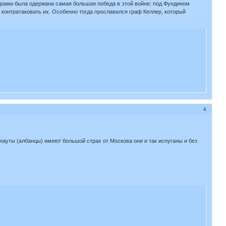
гарами была одержана самая большая победа в этой войне: под Фундином
 контратаковать их. Особенно тогда прославился граф Келлер, который
4
ауты (албанцы) имеют большой страх от Москова они и так испуганы и без