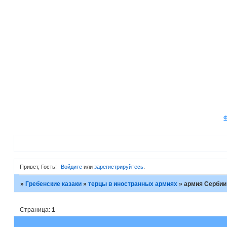
Привет, Гость!
Войдите
или
зарегистрируйтесь
.
»
Гребенские казаки
»
терцы в иностранных армиях
»
армия Сербии
Страница:
1