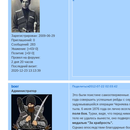
Зарегистрирован
: 2009-06-29
Приглашений:
0
Сообщений:
283
Уважение:
[+43/-0]
Позитив:
[+0/-0]
Провел на форуме:
2 дня 20 часов
Последний визит:
2020-12-23 13:13:39
boer
Поделиться
2012-07-22 02:03:42
Администратор
Это были поистине самоотверженные л
года совершить успешные рейды с серб
задумывавшейся операции Черняева по
тыла. 6 июля 1876 года он лично возг
поля боя.
Турки, видя, что перед ним
тело не удалось вынести, оно подвер
медалью "За храбрость".
Однако впоследствии благодарные бол