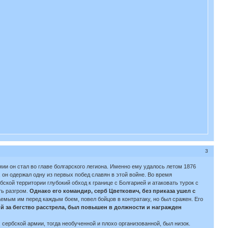
3
ии он стал во главе болгарского легиона. Именно ему удалось летом 1876
 он одержал одну из первых побед славян в этой войне. Во время
ой территории глубокий обход к границе с Болгарией и атаковать турок с
ть разгром.
Однако его командир, серб Цветкович, без приказа ушел с
аемым им перед каждым боем, повел бойцов в контратаку, но был сражен. Его
й за бегство расстрела, был повышен в должности и награжден
ербской армии, тогда необученной и плохо организованной, был низок.