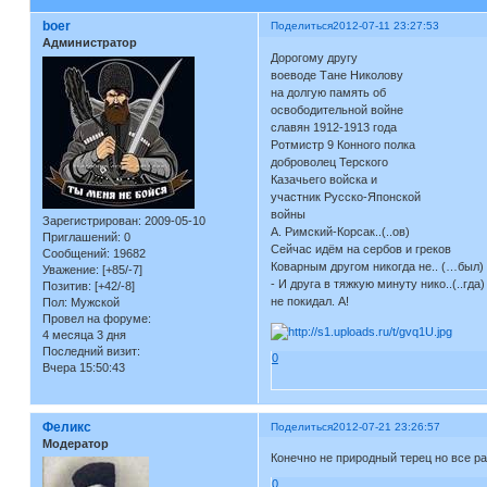
boer
Поделиться
2012-07-11 23:27:53
Администратор
Дорогому другу
воеводе Тане Николову
на долгую память об
освободительной войне
славян 1912-1913 года
Ротмистр 9 Конного полка
доброволец Терского
Казачьего войска и
участник Русско-Японской
войны
Зарегистрирован
: 2009-05-10
А. Римский-Корсак..(..ов)
Приглашений:
0
Сейчас идём на сербов и греков
Сообщений:
19682
Коварным другом никогда не.. (…был)
Уважение:
[+85/-7]
- И друга в тяжкую минуту нико..(..гда)
Позитив:
[+42/-8]
не покидал. А!
Пол:
Мужской
Провел на форуме:
4 месяца 3 дня
Последний визит:
0
Вчера 15:50:43
Феликс
Поделиться
2012-07-21 23:26:57
Модератор
Конечно не природный терец но все ра
0