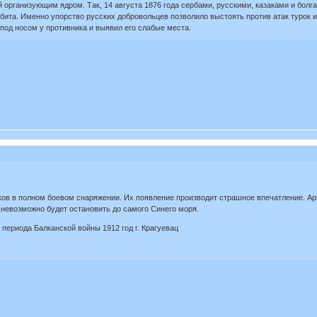
 организующим ядром. Так, 14 августа 1876 года сербами, русскими, казаками и бол
бита. Именно упорство русских добровольцев позволило выстоять против атак турок и
под носом у противника и выявил его слабые места.
в в полном боевом снаряжении. Их появление производит страшное впечатление. Арн
их невозможно будет остановить до самого Синего моря.
периода Балканской войны 1912 год г. Крагуевац