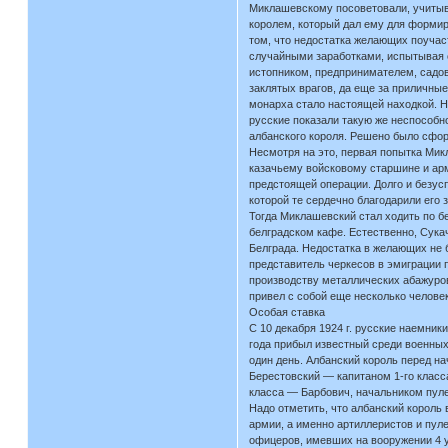
Миклашевскому посоветовали, учитыва
королем, который дал ему для формир
том, что недостатка желающих поучас
случайными заработками, испытывая с
истопником, предпринимателем, садов
заклятых врагов, да еще за приличные
монарха стало настоящей находкой. Н
русские показали такую же неспособн
албанского короля. Решено было сфор
Несмотря на это, первая попытка Ми
казачьему войсковому старшине и арм
предстоящей операции. Долго и безус
которой те сердечно благодарили его
Тогда Миклашевский стал ходить по б
белградском кафе. Естественно, Сука
Белграда. Недостатка в желающих не 
представитель черкесов в эмиграции 
производству металлических абажуров
привел с собой еще несколько человек
Особая ставка
С 10 декабря 1924 г. русские наемни
года прибыл известный среди военных
один день. Албанский король перед н
Берестовский — капитаном 1-го класс
класса — Барбович, начальником пуле
Надо отметить, что албанский король 
армии, а именно артиллеристов и пуле
офицеров, имевших на вооружении 4 