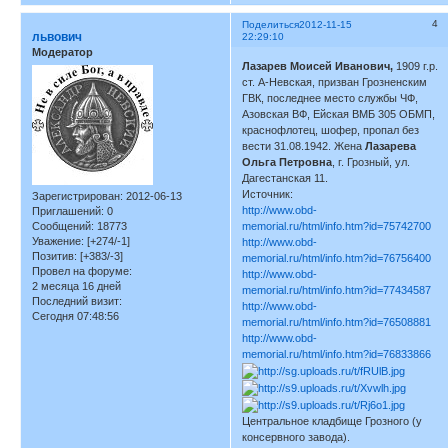
4
Поделиться
2012-11-15
львович
22:29:10
Модератор
Лазарев Моисей Иванович,
1909 г.р.
ст. А-Невская, призван Грозненским
ГВК, последнее место службы ЧФ,
Азовская ВФ, Ейская ВМБ 305 ОБМП,
краснофлотец, шофер, пропал без
вести 31.08.1942. Жена
Лазарева
Ольга Петровна
, г. Грозный, ул.
Дагестанская 11.
Источник:
Зарегистрирован
: 2012-06-13
http://www.obd-
Приглашений:
0
Сообщений:
18773
memorial.ru/html/info.htm?id=75742700
Уважение:
[+274/-1]
http://www.obd-
Позитив:
[+383/-3]
memorial.ru/html/info.htm?id=76756400
Провел на форуме:
http://www.obd-
2 месяца 16 дней
memorial.ru/html/info.htm?id=77434587
Последний визит:
http://www.obd-
Сегодня 07:48:56
memorial.ru/html/info.htm?id=76508881
http://www.obd-
memorial.ru/html/info.htm?id=76833866
Центральное кладбище Грозного (у
консервного завода).