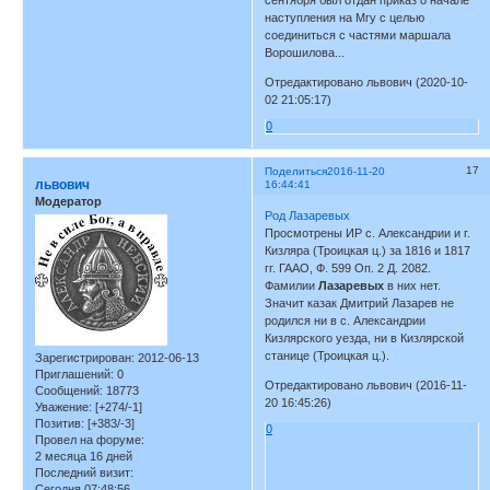
наступления на Мгу с целью
соединиться с частями маршала
Ворошилова...
Отредактировано львович (2020-10-
02 21:05:17)
0
17
Поделиться
2016-11-20
львович
16:44:41
Модератор
Род Лазаревых
Просмотрены ИР с. Александрии и г.
Кизляра (Троицкая ц.) за 1816 и 1817
гг. ГААО, Ф. 599 Оп. 2 Д. 2082.
Фамилии
Лазаревых
в них нет.
Значит казак Дмитрий Лазарев не
родился ни в с. Александрии
Кизлярского уезда, ни в Кизлярской
станице (Троицкая ц.).
Зарегистрирован
: 2012-06-13
Приглашений:
0
Отредактировано львович (2016-11-
Сообщений:
18773
20 16:45:26)
Уважение:
[+274/-1]
Позитив:
[+383/-3]
0
Провел на форуме:
2 месяца 16 дней
Последний визит:
Сегодня 07:48:56