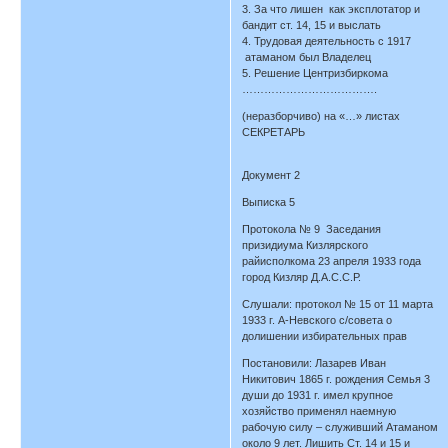
3. За что лишен как эксплотатор и
бандит ст. 14, 15 и выслать
4. Трудовая деятельность с 1917
атаманом был Владелец
5. Решение Центризбиркома
……………………………….
(неразборчиво) на «…» листах
СЕКРЕТАРЬ
Документ 2
Выписка 5
Протокола № 9 Заседания
призидиума Кизлярского
райисполкома 23 апреля 1933 года
город Кизляр Д.А.С.С.Р.
Слушали: протокол № 15 от 11 марта
1933 г. А-Невского с/совета о
долишении избирательных прав
Постановили: Лазарев Иван
Никитович 1865 г. рождения Семья 3
души до 1931 г. имел крупное
хозяйство применял наемную
рабочую силу – служивший Атаманом
около 9 лет. Лишить Ст. 14 и 15 и