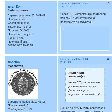
10
Поделиться
2014-11-13
дядя Коля
18:25:52
Заблокирован
Через ВГД информацию доставали
Зарегистрирован
: 2012-09-09
или сами в Дагестан ездили,
Приглашений:
0
подскажите пожалуйста?
Сообщений:
960
Уважение:
[+13/-0]
0
Позитив:
[+14/-0]
Провел на форуме:
8 дней 1 час
Последний визит:
2015-09-27 20:48:57
11
Поделиться
2014-11-13
львович
20:06:49
Модератор
дядя Коля
написал(а):
Через ВГД информацию
доставали или сами в
Дагестан ездили,
подскажите пожалуйста?
Зарегистрирован
: 2012-06-13
Приглашений:
0
Пошел по пути
К_Ира
, обратился к
Сообщений:
18773