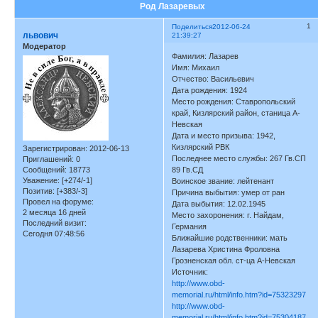
Род Лазаревых
1
Поделиться
2012-06-24
львович
21:39:27
Модератор
Фамилия: Лазарев
Имя: Михаил
Отчество: Васильевич
Дата рождения: 1924
Место рождения: Ставропольский
край, Кизлярский район, станица А-
Невская
Дата и место призыва: 1942,
Кизлярский РВК
Зарегистрирован
: 2012-06-13
Последнее место службы: 267 Гв.СП
Приглашений:
0
Сообщений:
18773
89 Гв.СД
Уважение:
[+274/-1]
Воинское звание: лейтенант
Позитив:
[+383/-3]
Причина выбытия: умер от ран
Провел на форуме:
Дата выбытия: 12.02.1945
2 месяца 16 дней
Место захоронения: г. Найдам,
Последний визит:
Германия
Сегодня 07:48:56
Ближайшие родственники: мать
Лазарева Христина Фроловна
Грозненская обл. ст-ца А-Невская
Источник:
http://www.obd-
memorial.ru/html/info.htm?id=75323297
http://www.obd-
memorial.ru/html/info.htm?id=75304187