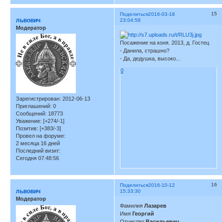
15
Поделиться
2016-03-18
львович
23:04:58
Модератор
Посажение на коня. 2013, д. Гостец
- Данила, страшно?
- Да, дедушка, высоко...
0
Зарегистрирован
: 2012-06-13
Приглашений:
0
Сообщений:
18773
Уважение:
[+274/-1]
Позитив:
[+383/-3]
Провел на форуме:
2 месяца 16 дней
Последний визит:
Сегодня 07:48:56
16
Поделиться
2016-10-12
львович
15:33:30
Модератор
Фамилия
Лазарев
Имя
Георгий
Отчество
Васильевич