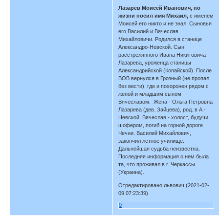
Лазарев Моисей Иванович, по
жизни носил имя Михаил,
с именем
Моисей его никто и не знал. Сыновья
его Василий и Вячеслав
Михайловичи. Родился в станице
Александро-Невской. Сын
расстрелянного Ивана Никитовича
Лазарева, уроженца станицы
Александрийской (Копайской). После
ВОВ вернулся в Грозный (не пропал
без вести), где и похоронен рядом с
женой и младшим сыном
Вячеславом. Жена - Ольга Петровна
Лазарева (дев. Зайцева), род. в А.-
Невской. Вячеслав - холост, будучи
шофером, погиб на горной дороге
Чечни. Василий Михайлович,
закончил летное училище.
Дальнейшая судьба неизвестна.
Последняя информация о нем была
та, что проживал в г. Черкассы
(Украина).
Отредактировано львович (2021-02-
09 07:23:39)
0