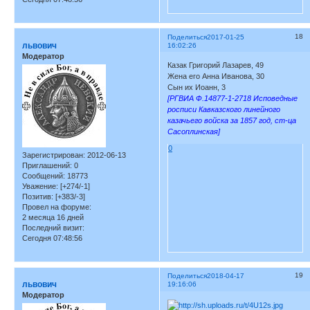
18
Поделиться
2017-01-25
львович
16:02:26
Модератор
Казак Григорий Лазарев, 49
Жена его Анна Иванова, 30
Сын их Иоанн, 3
[РГВИА Ф.14877-1-2718 Исповедные
росписи Кавказского линейного
казачьего войска за 1857 год, ст-ца
Сасоплинская]
0
Зарегистрирован
: 2012-06-13
Приглашений:
0
Сообщений:
18773
Уважение:
[+274/-1]
Позитив:
[+383/-3]
Провел на форуме:
2 месяца 16 дней
Последний визит:
Сегодня 07:48:56
19
Поделиться
2018-04-17
львович
19:16:06
Модератор