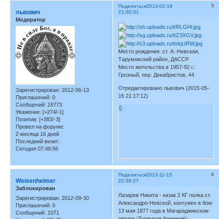
5
Поделиться
2013-02-19
львович
21:00:31
Модератор
Место рождения: ст. А.-Невская,
Тарумовский район, ДАССР.
Место жительства в 1957-92 г.:
Грозный, пер. Декабристов, 44.
Отредактировано львович (2015-05-
Зарегистрирован
: 2012-06-13
16 21:17:12)
Приглашений:
0
Сообщений:
18773
0
Уважение:
[+274/-1]
Позитив:
[+383/-3]
Провел на форуме:
2 месяца 16 дней
Последний визит:
Сегодня 07:48:56
6
Поделиться
2013-11-15
Weisenheimer
22:36:27
Заблокирован
Лазарев Никита - казак 2 КГ полка ст.
Зарегистрирован
: 2012-09-30
Александро-Невской, контужен в бою
Приглашений:
0
13 мая 1877 года в Магараджикском
Сообщений:
1071
овраге (Турецкая Армения);