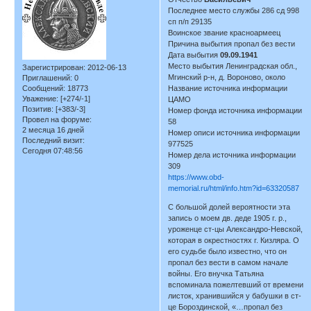
Последнее место службы 286 сд 998
сп п/п 29135
Воинское звание красноармеец
Причина выбытия пропал без вести
Дата выбытия
09.09.1941
Место выбытия Ленинградская обл.,
Зарегистрирован
: 2012-06-13
Мгинский р-н, д. Вороново, около
Приглашений:
0
Сообщений:
18773
Название источника информации
Уважение:
[+274/-1]
ЦАМО
Позитив:
[+383/-3]
Номер фонда источника информации
Провел на форуме:
58
2 месяца 16 дней
Номер описи источника информации
Последний визит:
977525
Сегодня 07:48:56
Номер дела источника информации
309
https://www.obd-
memorial.ru/html/info.htm?id=63320587
С большой долей вероятности эта
запись о моем дв. деде 1905 г. р.,
уроженце ст-цы Александро-Невской,
которая в окрестностях г. Кизляра. О
его судьбе было известно, что он
пропал без вести в самом начале
войны. Его внучка Татьяна
вспоминала пожелтевший от времени
листок, хранившийся у бабушки в ст-
це Бороздинской, «…пропал без