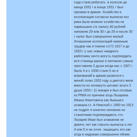
года стали робатать в колхозе до
канца 1931 г в конце 1931 г был
призван в армию. Хозяйство и
есплоатация согласно выписки киз
рика было можное хозяйство не
парвышало с/х налогу 60 рублей
нипомню 29 или 30 г до 29 и после 30
г налог был совершенно малый
Атнашение есплоатаций наемным
трудом как я помню ст(?) 1917 и до
1933 г у нас новых ниадного
работника зачто могуть подтвердить
вся станица ранше я непомню симью
проставили 3 души когда нас с 1927 г
было 4 и с 1930 стало 5 но я
впризваний в армию развелся с
женой толко 1932 году а даетого жили
вмести но почимуто шетают всего 3
души 1933 г 11 января я был отозван
из РККА по причине атца Лазарева
Ивана Никитовича как бывшаго
атамана ст. А-Невской с 1900 по 1913
не подрят я конечно непомню но
станичники подтверждають что
Лазарев Иван был атаманом не
девять лет как гласить выписка а лет
4 или 5 я ни хочю защищать его как
атца и нидумаю совершенно обним