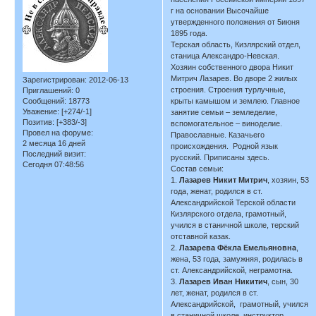
г на основании Высочайше
утвержденного положения от 5июня
1895 года.
Терская область, Кизлярский отдел,
станица Александро-Невская.
Хозяин собственного двора Никит
Митрич Лазарев. Во дворе 2 жилых
Зарегистрирован
: 2012-06-13
строения. Строения турлучные,
Приглашений:
0
Сообщений:
18773
крыты камышом и землею. Главное
Уважение:
[+274/-1]
занятие семьи – земледелие,
Позитив:
[+383/-3]
вспомогательное – виноделие.
Провел на форуме:
Православные. Казачьего
2 месяца 16 дней
происхождения. Родной язык
Последний визит:
русский. Приписаны здесь.
Сегодня 07:48:56
Состав семьи:
1.
Лазарев Никит Митрич
, хозяин, 53
года, женат, родился в ст.
Александрийской Терской области
Кизлярского отдела, грамотный,
учился в станичной школе, терский
отставной казак.
2.
Лазарева Фёкла Емельяновна
,
жена, 53 года, замужняя, родилась в
ст. Александрийской, неграмотна.
3.
Лазарев Иван Никитич
, сын, 30
лет, женат, родился в ст.
Александрийской, грамотный, учился
в станичной школе, инструктор,