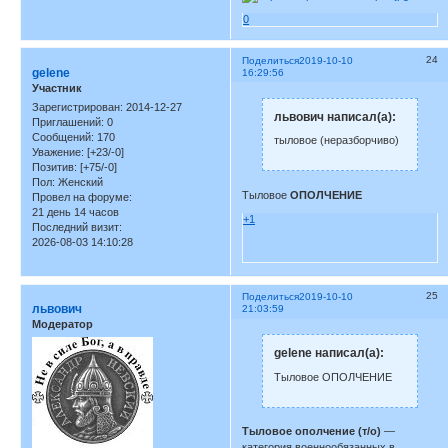
0
24
Поделиться
2019-10-10
gelene
16:29:56
Участник
Зарегистрирован
: 2014-12-27
львович написал(а):
Приглашений:
0
Сообщений:
170
тыловое (неразборчиво)
Уважение:
[+23/-0]
Позитив:
[+75/-0]
Пол:
Женский
Тыловое
ОПОЛЧЕНИЕ
Провел на форуме:
21 день 14 часов
+1
Последний визит:
2026-08-03 14:10:28
25
Поделиться
2019-10-10
львович
21:03:59
Модератор
gelene написал(а):
Тыловое ОПОЛЧЕНИЕ
Тыловое ополчение (т/о)
—
категория военнообязанных в