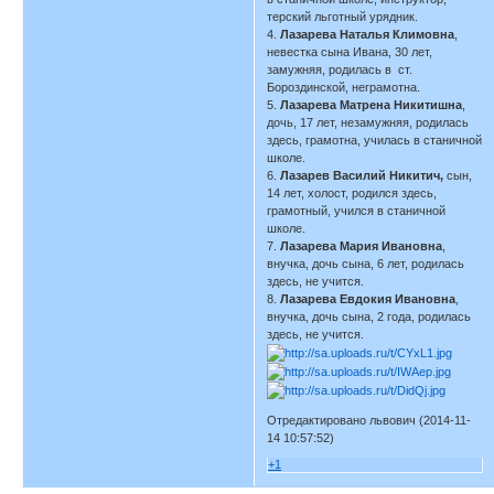
терский льготный урядник.
4.
Лазарева Наталья Климовна
,
невестка сына Ивана, 30 лет,
замужняя, родилась в ст.
Бороздинской, неграмотна.
5.
Лазарева Матрена Никитишна
,
дочь, 17 лет, незамужняя, родилась
здесь, грамотна, училась в станичной
школе.
6.
Лазарев Василий Никитич,
сын,
14 лет, холост, родился здесь,
грамотный, учился в станичной
школе.
7.
Лазарева Мария Ивановна
,
внучка, дочь сына, 6 лет, родилась
здесь, не учится.
8.
Лазарева Евдокия Ивановна
,
внучка, дочь сына, 2 года, родилась
здесь, не учится.
Отредактировано львович (2014-11-
14 10:57:52)
+1