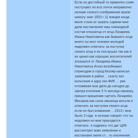
Если он достойный то правилно сним
поступают но все почти неправелно
незнаю скокого соображения врали
немогу знат 1933 г 11 января когда
меня стали ат зывать сармии мне
дали наставление наш командный
состав отказатца от атца Лазарева
Ивана Никитовича как бывшего атца
моего ты мол человек молодой
нидолжен отвечать за поступки
своего атца я их послушал так как я
их ценил как хороших воспетатилей
атказался от Лазарева Ивана
Никитовича Атказ возобновил
сприездом в город Кизляр написал
заявление в район… газету киз
колхозник и адну киз ФИК … рик
отложевая мое дело до сигодня до
завтра втичение 3 ½ месица наканец
пришол кришению гцетать Лазарева
Михаила как сына лишенца могули я
атвечать за паступки своего атца
если он был атаманом …1913 г мне
было 3 года я незнаю говорят что ты
недолжен но мне приходится
отвечать я надеюсь что даг ЦИК
рассмотрит маю заявление и
востановит меня ст... го ополчения.