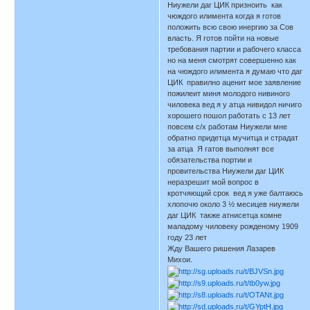
Ниужели даг ЦИК призноить как
чюждого илимента когда я готов
положить всю свою инергию за Сов
власть. Я готов пойти на новые
требования партии и рабочего класса
но на меня смотрят совершенно как
на чюждого илимента я думаю что даг
ЦИК правилно аценит мое заявление
пожилеит миня молодого нивиного
чиловека вед я у атца нивидол ничиго
хорошего пошол работать с 13 лет
повсем с/х работам Ниужели мне
обратно придетца мучитца и страдат
за атца Я гатов выполнят все
обязательства портии и
провительства Ниужели даг ЦИК
неразрешит мой вопрос в
кротчяющий срок вед я уже балтаюсь
хлопочю около 3 ½ месицев ниужели
даг ЦИК также атнисетца комне
маладому чиловеку рожденому 1909
году 23 лет
Жду Вашего ришения Лазарев
Михои.