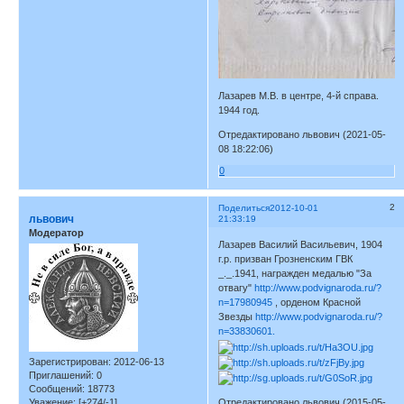
Лазарев М.В. в центре, 4-й справа.
1944 год.
Отредактировано львович (2021-05-
08 18:22:06)
0
2
Поделиться
2012-10-01
львович
21:33:19
Модератор
Лазарев Василий Васильевич, 1904
г.р. призван Грозненским ГВК
_._.1941, награжден медалью "За
отвагу"
http://www.podvignaroda.ru/?
n=17980945
, орденом Красной
Звезды
http://www.podvignaroda.ru/?
n=33830601.
Зарегистрирован
: 2012-06-13
Приглашений:
0
Сообщений:
18773
Отредактировано львович (2015-05-
Уважение:
[+274/-1]