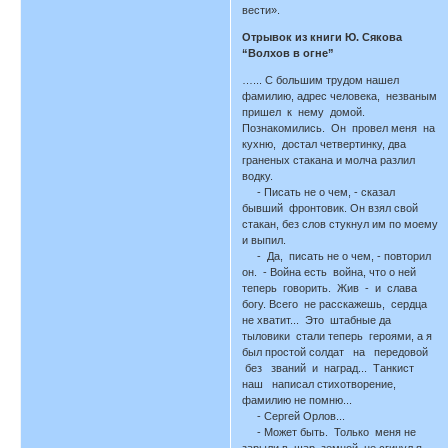
вести».
Отрывок из книги Ю. Сякова
“Волхов в огне”
…... С большим трудом нашел
фамилию, адрес человека, незваным
пришел к нему домой.
Познакомились. Он провел меня на
кухню, достал четвертинку, два
граненых стакана и молча разлил
водку.
- Писать не о чем, - сказал
бывший фронтовик. Он взял свой
стакан, без слов стукнул им по моему
и выпил.
- Да, писать не о чем, - повторил
он. - Война есть война, что о ней
теперь говорить. Жив - и слава
богу. Всего не расскажешь, сердца
не хватит... Это штабные да
тыловики стали теперь героями, а я
был простой солдат на передовой
без званий и наград... Танкист
наш написал стихотворение,
фамилию не помню...
- Сергей Орлов...
- Может быть. Только меня не
зарыли в шар земной, не сгинул я