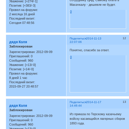
сотруднику ЦАД. Самому ехать в
Уважение:
[+274/-1]
Махачкалу - дешевле не будет.
Позитив:
[+383/-3]
Провел на форуме:
0
2 месяца 16 дней
Последний визит:
Сегодня 07:48:56
12
Поделиться
2014-11-13
дядя Коля
22:07:06
Заблокирован
Понятно, спасибо за ответ.
Зарегистрирован
: 2012-09-09
Приглашений:
0
0
Сообщений:
960
Уважение:
[+13/-0]
Позитив:
[+14/-0]
Провел на форуме:
8 дней 1 час
Последний визит:
2015-09-27 20:48:57
13
Поделиться
2014-11-17
дядя Коля
14:46:44
Заблокирован
Из приказа по Терскому казачьему
Зарегистрирован
: 2012-09-09
войску касающийся лагерных сборов
Приглашений:
0
1893 года.
Сообщений:
960
Уважение:
[+13/-0]