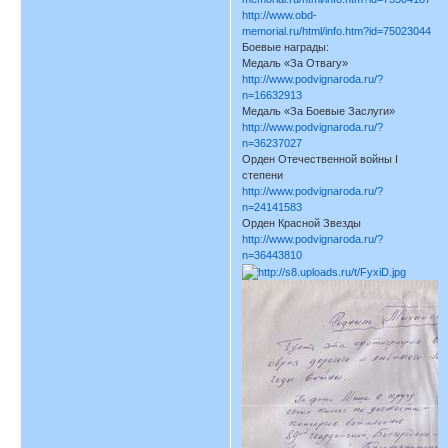
http://www.obd-
memorial.ru/html/info.htm?id=75023044
Боевые награды:
Медаль «За Отвагу»
http://www.podvignaroda.ru/?
n=16632913
Медаль «За Боевые Заслуги»
http://www.podvignaroda.ru/?
n=36237027
Орден Отечественной войны I
степени
http://www.podvignaroda.ru/?
n=24141583
Орден Красной Звезды
http://www.podvignaroda.ru/?
n=36443810