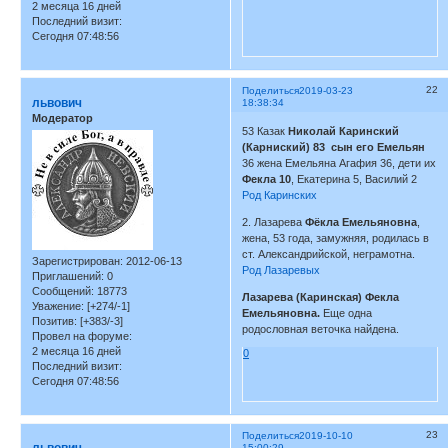
2 месяца 16 дней
Последний визит:
Сегодня 07:48:56
22
Поделиться
2019-03-23
львович
18:38:34
Модератор
53 Казак
Николай Каринский
(Карниский) 83
сын его Емельян
36 жена Емельяна Агафия 36, дети их
Фекла 10
, Екатерина 5, Василий 2
Род Каринских
2. Лазарева
Фёкла Емельяновна
,
жена, 53 года, замужняя, родилась в
ст. Александрийской, неграмотна.
Зарегистрирован
: 2012-06-13
Род Лазаревых
Приглашений:
0
Сообщений:
18773
Лазарева (Каринская) Фекла
Уважение:
[+274/-1]
Емельяновна.
Еще одна
Позитив:
[+383/-3]
родословная веточка найдена.
Провел на форуме:
2 месяца 16 дней
0
Последний визит:
Сегодня 07:48:56
23
Поделиться
2019-10-10
15:00:29