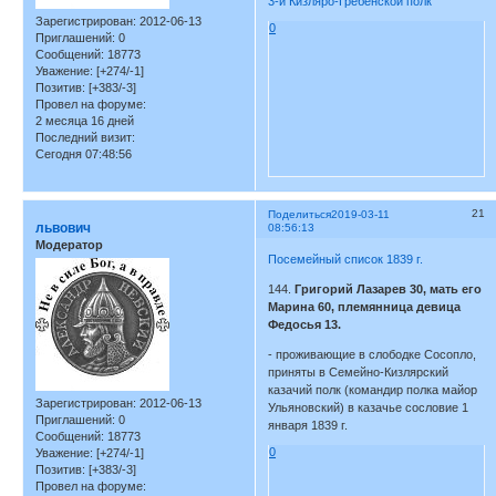
3-й Кизляро-Гребенской полк
Зарегистрирован
: 2012-06-13
0
Приглашений:
0
Сообщений:
18773
Уважение:
[+274/-1]
Позитив:
[+383/-3]
Провел на форуме:
2 месяца 16 дней
Последний визит:
Сегодня 07:48:56
21
Поделиться
2019-03-11
львович
08:56:13
Модератор
Посемейный список 1839 г.
144.
Григорий Лазарев 30, мать его
Марина 60, племянница девица
Федосья 13.
- проживающие в слободке Сосопло,
приняты в Семейно-Кизлярский
казачий полк (командир полка майор
Зарегистрирован
: 2012-06-13
Ульяновский) в казачье сословие 1
Приглашений:
0
января 1839 г.
Сообщений:
18773
0
Уважение:
[+274/-1]
Позитив:
[+383/-3]
Провел на форуме: