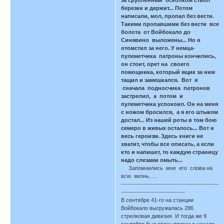
березки и держит... Потом
написали, мол, пропал без вести.
Такими пропавшими без вести все
болота от Войбокало до
Синявино выложены... Но я
отомстил за него. У немца-
пулеметчика патроны кончились,
он стоит, орет на своего
помощника, который ящик за ним
тащил и замешкался. Вот я
сначала подносчика патронов
застрелил, а потом и
пулеметчика успокоил. Он на меня
с ножом бросился, а я его штыком
достал... Из нашей роты в том бою
семеро в живых осталось... Вот и
весь героизм. Здесь книги не
хватит, чтобы все описать, а если
кто и напишет, то каждую страницу
надо слезами омыть...
Запомнились мне его слова на
всю жизнь.....
-------------------------------------------------
--------------------------------
В сентябре 41-го на станции
Войбокало выгружалась 286
стрелковая дивизия. И тогда же 9
сентября был отдан приказ о начале