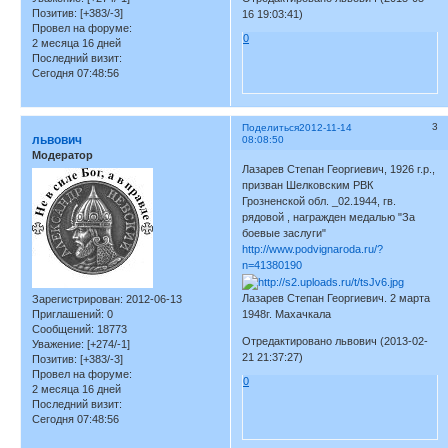
Позитив:
[+383/-3]
16 19:03:41)
Провел на форуме:
0
2 месяца 16 дней
Последний визит:
Сегодня 07:48:56
3
Поделиться
2012-11-14
львович
08:08:50
Модератор
Лазарев Степан Георгиевич, 1926 г.р.,
призван Шелковским РВК
Грозненской обл. _02.1944, гв.
рядовой , награжден медалью "За
боевые заслуги"
http://www.podvignaroda.ru/?
n=41380190
Лазарев Степан Георгиевич. 2 марта
Зарегистрирован
: 2012-06-13
Приглашений:
0
1948г. Махачкала
Сообщений:
18773
Отредактировано львович (2013-02-
Уважение:
[+274/-1]
21 21:37:27)
Позитив:
[+383/-3]
Провел на форуме:
0
2 месяца 16 дней
Последний визит:
Сегодня 07:48:56