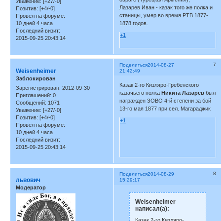
Уважение:
[+27/-0]
Лазарев Иван - казак того же полка и
Позитив:
[+4/-0]
станицы, умер во время РТВ 1877-
Провел на форуме:
10 дней 4 часа
1878 годов.
Последний визит:
+1
2015-09-25 20:43:14
7
Поделиться
2014-08-27
Weisenheimer
21:42:49
Заблокирован
Казак 2-го Кизляро-Гребенского
Зарегистрирован
: 2012-09-30
казачьего полка
Никита Лазарев
был
Приглашений:
0
награжден ЗОВО 4-й степени за бой
Сообщений:
1071
13-го мая 1877 при сел. Магараджик
Уважение:
[+27/-0]
Позитив:
[+4/-0]
+1
Провел на форуме:
10 дней 4 часа
Последний визит:
2015-09-25 20:43:14
8
Поделиться
2014-08-29
львович
15:29:17
Модератор
Weisenheimer
написал(а):
Казак 2-го Кизляро-