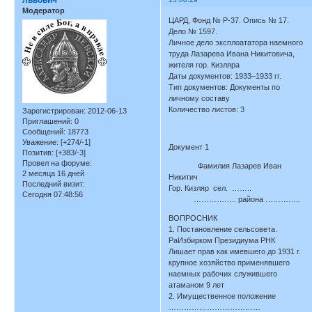
львович
Модератор
ЦАРД, Фонд № Р-37. Опись № 17.
Дело № 1597.
Личное дело эксплоататора наемного
труда Лазарева Ивана Никитовича,
жителя гор. Кизляра
Даты документов: 1933–1933 гг.
Тип документов: Документы по
личному составу
Количество листов: 3
Зарегистрирован
: 2012-06-13
Приглашений:
0
Сообщений:
18773
Уважение:
[+274/-1]
Документ 1
Позитив:
[+383/-3]
Провел на форуме:
Фамилия Лазарев Иван
2 месяца 16 дней
Никитич
Последний визит:
Гор. Кизляр сел. ……..
Сегодня 07:48:56
…………….. района …………..
ВОПРОСНИК
1. Постановление сельсовета.
РаИзбирком Президиума РНК
Лишает прав как имевшего до 1931 г.
крупное хозяйство применявшего
наемных рабочих служившего
атаманом 9 лет
2. Имущественное положение
………………………………