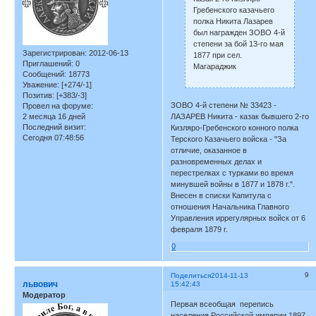
Гребенского казачьего
полка Никита Лазарев
был награжден ЗОВО 4-й
степени за бой 13-го мая
Зарегистрирован
: 2012-06-13
1877 при сел.
Приглашений:
0
Магараджик
Сообщений:
18773
Уважение:
[+274/-1]
Позитив:
[+383/-3]
ЗОВО 4-й степени № 33423 -
Провел на форуме:
ЛАЗАРЕВ Никита - казак бывшего 2-го
2 месяца 16 дней
Последний визит:
Кизляро-Гребенского конного полка
Сегодня 07:48:56
Терского Казачьего войска - "За
отличие, оказанное в
разновременных делах и
перестрелках с турками во время
минувшей войны в 1877 и 1878 г.".
Внесен в списки Капитула с
отношения Начальника Главного
Управления иррегулярных войск от 6
февраля 1879 г.
0
9
Поделиться
2014-11-13
львович
15:42:43
Модератор
Первая всеобщая перепись
населения Российской империи 1897