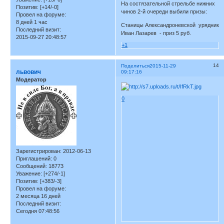
На состязательной стрельбе нижних
Позитив:
[+14/-0]
чинов 2-й очереди выбили призы:
Провел на форуме:
8 дней 1 час
Станицы Александроневской урядник
Последний визит:
Иван Лазарев - приз 5 руб.
2015-09-27 20:48:57
+1
14
Поделиться
2015-11-29
львович
09:17:16
Модератор
0
Зарегистрирован
: 2012-06-13
Приглашений:
0
Сообщений:
18773
Уважение:
[+274/-1]
Позитив:
[+383/-3]
Провел на форуме:
2 месяца 16 дней
Последний визит:
Сегодня 07:48:56