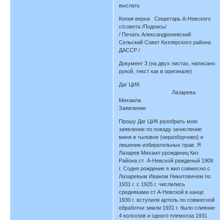
выслать
Копия верна Секретарь А-Невского
с/совета /Подпись/
/ Печать Александроневский
Сельский Совет Кизлярского района
ДАССР /
Документ 3 (на двух листах, написано
рукой, текст как в оригинале)
Даг ЦИК
Лазарева
Михаила
Заявление
Прошу Даг ЦИК разобрать мою
заявление по поваду зачисление
миня в тыловое (неразборчиво) и
лишение избирательных прав. Я
Лазарев Михаил урождениц Киз
Района ст А-Невской ражденый 1909
г. Содня рождение я жил совмесно с
Лазаревым Иваном Никитовичем по
1931 г. с 1925 г. числились
средняками ст А-Невской в канце
1930 г. вступили артель по совмесной
обработки зимли 1931 г. было слияние
4 колхозов и одного племхоза 1931