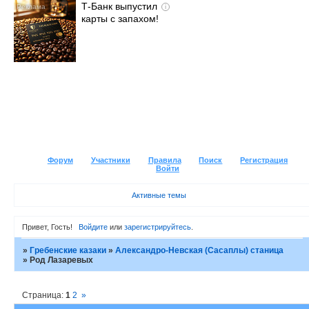
Т-Банк выпустил
i
карты с запахом!
Форум
Участники
Правила
Поиск
Регистрация
Войти
Активные темы
Привет, Гость!
Войдите
или
зарегистрируйтесь
.
»
Гребенские казаки
»
Александро-Невская (Сасаплы) станица
»
Род Лазаревых
Страница:
1
2
»