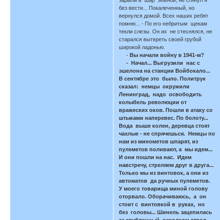
без вести... Покалеченный, но
вернулся домой. Всех наших ребят
помню... - По его небритым щекам
текли слезы. Он их не стеснялся, не
старался вытереть своей грубой
широкой ладонью.
-
Вы начали войну в 1941-м?
- Начал... Выгрузили нас с
эшелона на станции Войбокало...
В сентябре это было. Политрук
сказал: немцы окружили
Ленинград, надо освободить
колыбель революции от
вражеских оков. Пошли в атаку со
штыками наперевес. По болоту...
Вода выше колен, деревца стоят
чахлые - не спрячешься. Немцы по
нам из минометов шпарят, из
пулеметов поливают, а мы идем...
И они пошли на нас. Идем
навстречу, стреляем друг в друга...
Только мы из винтовок, а они из
автоматов да ручных пулеметов.
У моего товарища миной голову
оторвало. Оборачиваюсь, а он
стоит с винтовкой в руках, но
без головы... Шинель зацепилась
за срубленный осколком ствол