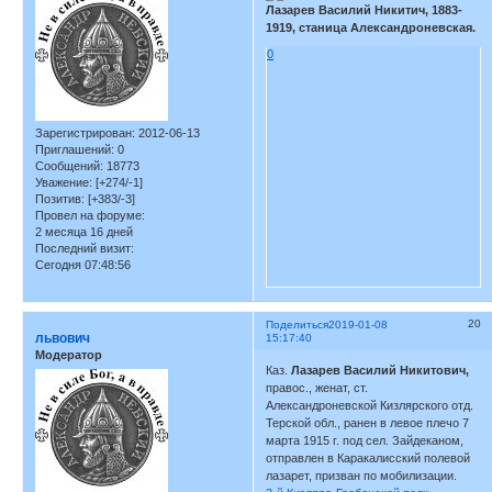
Лазарев Василий Никитич, 1883-
1919, станица Александроневская.
0
Зарегистрирован
: 2012-06-13
Приглашений:
0
Сообщений:
18773
Уважение:
[+274/-1]
Позитив:
[+383/-3]
Провел на форуме:
2 месяца 16 дней
Последний визит:
Сегодня 07:48:56
20
Поделиться
2019-01-08
львович
15:17:40
Модератор
Каз.
Лазарев Василий Никитович,
правос., женат, ст.
Александроневской Кизлярского отд.
Терской обл., ранен в левое плечо 7
марта 1915 г. под сел. Зайдеканом,
отправлен в Каракалисский полевой
лазарет, призван по мобилизации.