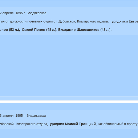
2 апреля 1895 г. Владикавказ
ия от должности почетных судей ст. Дубовской, Кизлярского отдела,
урядники Евгр
нов (53 л.), Сысой Попов (48 л.), Владимир Шапошников (43 л.).
3 апреля 1895 г. Владикавказ
убовской , Кизлярского отдела,
урядник Моисей Троицкий
, как обвиняемый в престу