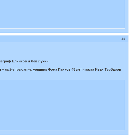
34
Евграф Блинков и Лев Лукин
ет
– на 2-е трехлетие,
урядник Фома Панков 48 лет
и
казак Иван Турбаров