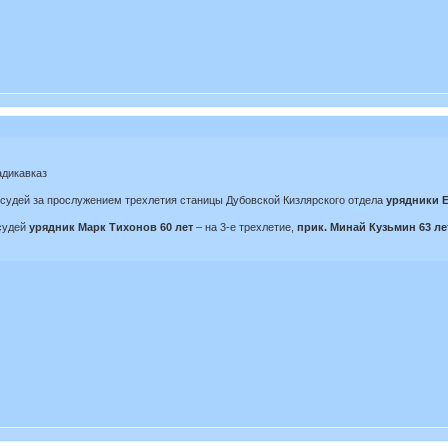
адикавказ
судей за прослужением трехлетия станицы Дубовской Кизлярского отдела
урядники 
судей
урядник Марк Тихонов 60 лет
– на 3-е трехлетие,
прик. Минай Кузьмин 63 л