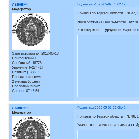
львович
Поделиться
2020-05-02 05:02:17
Модератор
Приказы по Терской области. № 82, 1
Увольняются за прослужением трехлет
Утверждаются -
урядники Марк Тихо
0
Зарегистрирован
: 2012-06-13
Приглашений:
0
Сообщений:
18773
Уважение:
[+274/-1]
Позитив:
[+383/-3]
Провел на форуме:
2 месяца 16 дней
Последний визит:
Сегодня 07:48:56
львович
Поделиться
2020-05-02 05:08:46
Модератор
Приказы по Терской области. № 86, 1
Удаляется от должности атамана ст. Д
0