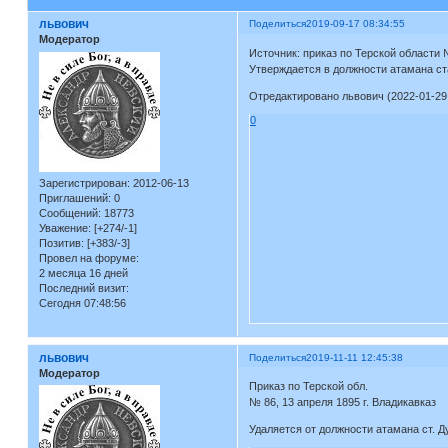
львович
Поделиться
2019-09-17 08:34:55
Модератор
Источник: приказ по Терской области №
Утверждается в должности атамана с
Отредактировано львович (2022-01-29 
0
Зарегистрирован
: 2012-06-13
Приглашений:
0
Сообщений:
18773
Уважение:
[+274/-1]
Позитив:
[+383/-3]
Провел на форуме:
2 месяца 16 дней
Последний визит:
Сегодня 07:48:56
львович
Поделиться
2019-11-11 12:45:38
Модератор
Приказ по Терской обл.
№ 86, 13 апреля 1895 г. Владикавказ
Удаляется от должности атамана ст. 