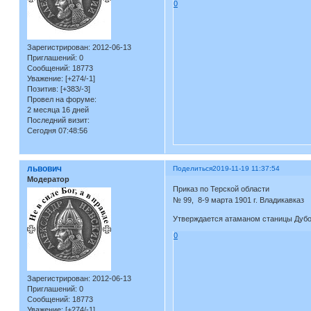
0
Зарегистрирован
: 2012-06-13
Приглашений:
0
Сообщений:
18773
Уважение:
[+274/-1]
Позитив:
[+383/-3]
Провел на форуме:
2 месяца 16 дней
Последний визит:
Сегодня 07:48:56
львович
Поделиться
2019-11-19 11:37:54
Модератор
Приказ по Терской области
№ 99, 8-9 марта 1901 г. Владикавказ
Утверждается атаманом станицы Дубов
0
Зарегистрирован
: 2012-06-13
Приглашений:
0
Сообщений:
18773
Уважение:
[+274/-1]