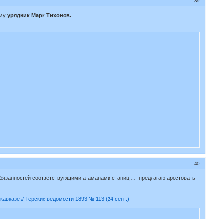
39
ему
урядник Марк Тихонов.
40
 обязанностей соответствующими атаманами станиц … предлагаю арестовать
икавказе // Терские ведомости 1893 № 113 (24 сент.)