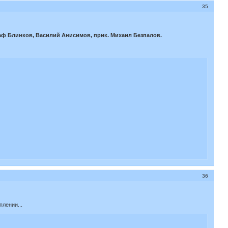
35
аф Блинков, Василий Анисимов, прик. Михаил Безпалов.
36
плении...