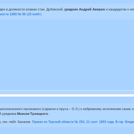
ден в должности атаман стан. Дубовской,
урядник Андрей Аверин
и кандидатом к н
мости 1889 № 96 (26 нояб.)
еозначенного насекомого (саранчи и пруса – О.Л.) к небрежному исполнению своих
ой урядника
Моисея Троицкого
.
 ген.-лейт. Каханов.
Приказ по Терской области № 250, 21 сент. 1893 года. В гор. Влад