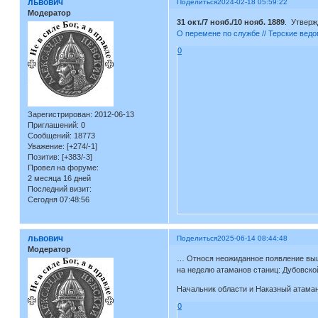
львович
Поделиться
2024-02-18 05:59:22
Модератор
31 окт./7 нояб./10 нояб. 1889
. Утверж
О перемене по службе // Терские ведо
0
Зарегистрирован
: 2012-06-13
Приглашений:
0
Сообщений:
18773
Уважение:
[+274/-1]
Позитив:
[+383/-3]
Провел на форуме:
2 месяца 16 дней
Последний визит:
Сегодня 07:48:56
львович
Поделиться
2025-06-14 08:44:48
Модератор
… Относя неожиданное появление выш
на неделю атаманов станиц: Дубовск
Начальник области и Наказный атаман,
0