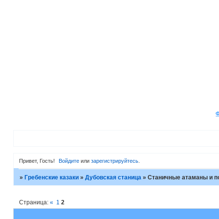
Привет, Гость!
Войдите
или
зарегистрируйтесь
.
»
Гребенские казаки
»
Дубовская станица
»
Станичные атаманы и п
Страница:
«
1
2