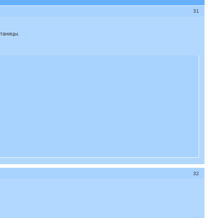
31
таницы.
32