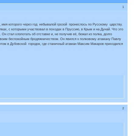
1
и, имя которого через год небывалой грозой пронеслось по Русскому царству.
ах, с которыми участвовал в походах в Пруссию, в Крым и на Дунай. Что это
 Он стал хлопотать об отставке и, не получив её, бежал из полка, долго
 своим беспокойным бродяжничеством. Он явился к полковому атаману Павлу
 потом в Дубовской городок, где станичный атаман Максим Макаров приходился
2