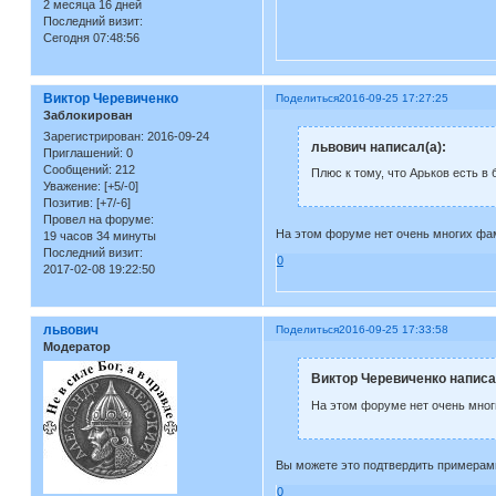
2 месяца 16 дней
Последний визит:
Сегодня 07:48:56
Виктор Черевиченко
Поделиться
2016-09-25 17:27:25
Заблокирован
Зарегистрирован
: 2016-09-24
львович написал(а):
Приглашений:
0
Сообщений:
212
Плюс к тому, что Арьков есть в
Уважение:
[+5/-0]
Позитив:
[+7/-6]
Провел на форуме:
На этом форуме нет очень многих фам
19 часов 34 минуты
Последний визит:
0
2017-02-08 19:22:50
львович
Поделиться
2016-09-25 17:33:58
Модератор
Виктор Черевиченко написа
На этом форуме нет очень мног
Вы можете это подтвердить примерами
0