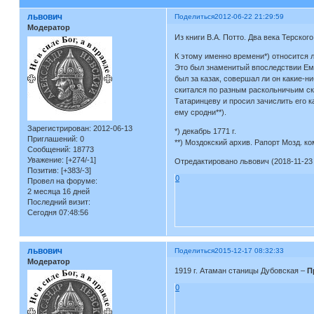
львович
Поделиться
2012-06-22 21:29:59
Модератор
Из книги В.А. Потто. Два века Терског
К этому именно времени*) относится 
Это был знаменитый впоследствии Еме
был за казак, совершал ли он какие-ни
скитался по разным раскольничьим ск
Татаринцеву и просил зачислить его 
ему сродни**).
Зарегистрирован
: 2012-06-13
*) декабрь 1771 г.
Приглашений:
0
**) Моздокский архив. Рапорт Мозд. ко
Сообщений:
18773
Уважение:
[+274/-1]
Отредактировано львович (2018-11-23 
Позитив:
[+383/-3]
0
Провел на форуме:
2 месяца 16 дней
Последний визит:
Сегодня 07:48:56
львович
Поделиться
2015-12-17 08:32:33
Модератор
1919 г. Атаман станицы Дубовская –
П
0