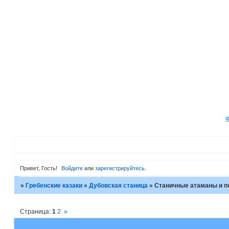
Привет, Гость!
Войдите
или
зарегистрируйтесь
.
»
Гребенские казаки
»
Дубовская станица
»
Станичные атаманы и п
Страница:
1
2
»