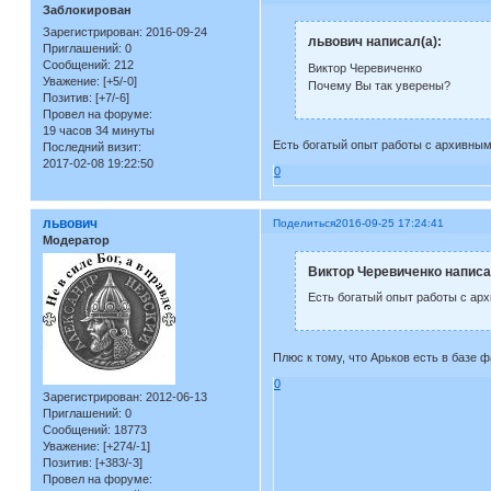
Заблокирован
Зарегистрирован
: 2016-09-24
львович написал(а):
Приглашений:
0
Сообщений:
212
Виктор Черевиченко
Уважение:
[+5/-0]
Почему Вы так уверены?
Позитив:
[+7/-6]
Провел на форуме:
19 часов 34 минуты
Есть богатый опыт работы с архивными
Последний визит:
2017-02-08 19:22:50
0
львович
Поделиться
2016-09-25 17:24:41
Модератор
Виктор Черевиченко написа
Есть богатый опыт работы с арх
Плюс к тому, что Арьков есть в базе 
0
Зарегистрирован
: 2012-06-13
Приглашений:
0
Сообщений:
18773
Уважение:
[+274/-1]
Позитив:
[+383/-3]
Провел на форуме: