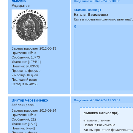
львович
Поделиться
2016-09-24 09:30:33
Модератор
атаманы станицы
Наталья Васильевна
Как вы прочитали фамилию атамана? 
0
Зарегистрирован
: 2012-06-13
Приглашений:
0
Сообщений:
18773
Уважение:
[+274/-1]
Позитив:
[+383/-3]
Провел на форуме:
2 месяца 16 дней
Последний визит:
Сегодня 07:48:56
Виктор Черевиченко
Поделиться
2016-09-24 17:53:01
Заблокирован
Зарегистрирован
: 2016-09-24
львович написал(а):
Приглашений:
0
Сообщений:
212
атаманы станицы
Уважение:
[+5/-0]
Наталья Васильевна
Позитив:
[+7/-6]
Как вы прочитали фамилию атам
Провел на форуме: