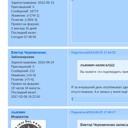
Зарегистрирован
: 2012-06-13
Приглашений:
0
Сообщений:
18773
Уважение:
[+274/-1]
Позитив:
[+383/-3]
Провел на форуме:
2 месяца 16 дней
Последний визит:
Сегодня 07:48:56
Виктор Черевиченко
Поделиться
2016-09-25 17:44:52
Заблокирован
Зарегистрирован
: 2016-09-24
львович написал(а):
Приглашений:
0
Сообщений:
212
Вы можете это подтвердить при
Уважение:
[+5/-0]
Позитив:
[+7/-6]
Провел на форуме:
Я за вчерашний день опубликовал зде
19 часов 34 минуты
отсутствовала. А в запасе у меня ещ
Последний визит:
2017-02-08 19:22:50
0
львович
Поделиться
2016-09-25 17:49:27
Модератор
Виктор Черевиченко написа