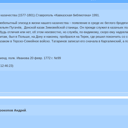
о казачества (1577-1801).Ставрополь «Кавказская библиотека» 1991.
любопытный эпизод в жизни нашего казачества – появление в среде их беглого бродяг
льян Пугачёв, Донской казак Зимовейской станицы. Он прежде служил в казачьих полк
будь отличия или нет, об этом неизвестно, но служба, по-видимому, скоро ему надоела.
итам, был в Польше, на Дону и наконец пробрался на Терек, где решил покончить со
казаком в Терско-Семейное войско. Татаринов записал его сначала в Каргалинский, а
менд. полк. Иванова 20 февр. 1772 г. №99
12:46:23)
рокопов Андрей
.