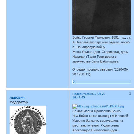
Бойко Георгий Фролович, 1891 г. р., ст.
А-Невская Кизлярского отдела, погиб
в 1-ю Мировую войну.
Жена Ульяна (дев. Скорикова), дочь
Наталья (Таля) Георгиевна в
замужестве была Бабилурова.
Отредактировано львович (2020-05-
28 17:11:12)
0
2
Поделиться
2012-06-20
львович
16:47:45
Модератор
Семья Ивана Фроловича Бойко.
И.Ф.Бойко-казак станицы А-Невской.
Умер по болезни, вернувшись из
мест заключения. Рядом жена
Александра Николаевна (дев.