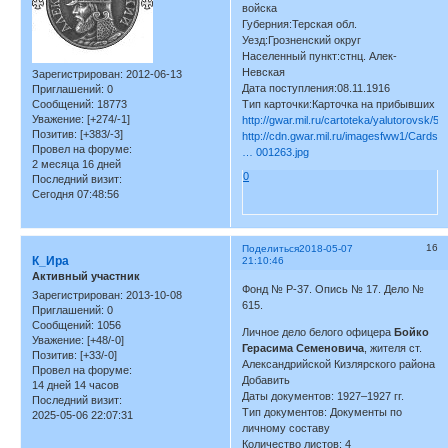
войска
Губерния:Терская обл.
Уезд:Грозненский округ
Населенный пункт:стнц. Алек-
Невская
Зарегистрирован
: 2012-06-13
Дата поступления:08.11.1916
Приглашений:
0
Сообщений:
18773
Тип карточки:Карточка на прибывших
Уважение:
[+274/-1]
http://gwar.mil.ru/cartoteka/yalutorovsk/5
Позитив:
[+383/-3]
http://cdn.gwar.mil.ru/imagesfww1/Cards
Провел на форуме:
… 001263.jpg
2 месяца 16 дней
0
Последний визит:
Сегодня 07:48:56
16
Поделиться
2018-05-07
К_Ира
21:10:46
Активный участник
Фонд № Р-37. Опись № 17. Дело №
Зарегистрирован
: 2013-10-08
615.
Приглашений:
0
Сообщений:
1056
Личное дело белого офицера
Бойко
Уважение:
[+48/-0]
Герасима Семеновича
, жителя ст.
Позитив:
[+33/-0]
Александрийской Кизлярского района
Провел на форуме:
Добавить
14 дней 14 часов
Даты документов: 1927–1927 гг.
Последний визит:
Тип документов: Документы по
2025-05-06 22:07:31
личному составу
Количество листов: 4