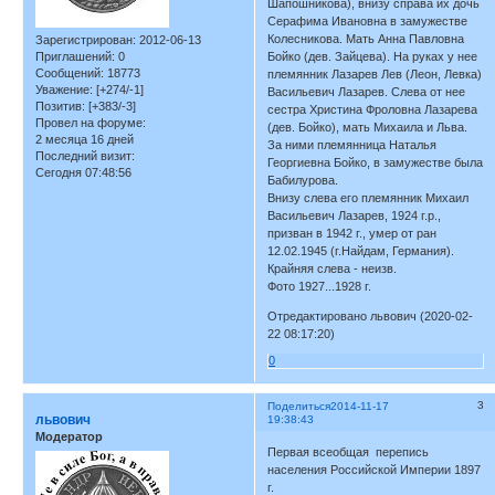
Шапошникова), внизу справа их дочь
Серафима Ивановна в замужестве
Колесникова. Мать Анна Павловна
Зарегистрирован
: 2012-06-13
Приглашений:
0
Бойко (дев. Зайцева). На руках у нее
Сообщений:
18773
племянник Лазарев Лев (Леон, Левка)
Уважение:
[+274/-1]
Васильевич Лазарев. Слева от нее
Позитив:
[+383/-3]
сестра Христина Фроловна Лазарева
Провел на форуме:
(дев. Бойко), мать Михаила и Льва.
2 месяца 16 дней
За ними племянница Наталья
Последний визит:
Георгиевна Бойко, в замужестве была
Сегодня 07:48:56
Бабилурова.
Внизу слева его племянник Михаил
Васильевич Лазарев, 1924 г.р.,
призван в 1942 г., умер от ран
12.02.1945 (г.Найдам, Германия).
Крайняя слева - неизв.
Фото 1927...1928 г.
Отредактировано львович (2020-02-
22 08:17:20)
0
3
Поделиться
2014-11-17
львович
19:38:43
Модератор
Первая всеобщая перепись
населения Российской Империи 1897
г.