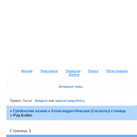
Форум
Участники
Правила
Поиск
Регистрация
Войти
Активные темы
Привет, Гость!
Войдите
или
зарегистрируйтесь
.
»
Гребенские казаки
»
Александро-Невская (Сасаплы) станица
»
Род Бойко
Страница:
1