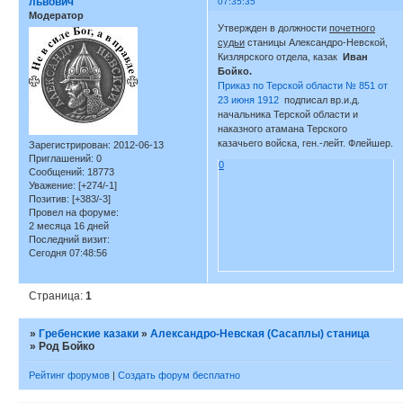
львович
07:35:35
Модератор
Утвержден в должности
почетного
судьи
станицы Александро-Невской,
Кизлярского отдела, казак
Иван
Бойко.
Приказ по Терской области № 851 от
23 июня 1912
подписал вр.и.д.
начальника Терской области и
наказного атамана Терского
казачьего войска, ген.-лейт. Флейшер.
Зарегистрирован
: 2012-06-13
Приглашений:
0
0
Сообщений:
18773
Уважение:
[+274/-1]
Позитив:
[+383/-3]
Провел на форуме:
2 месяца 16 дней
Последний визит:
Сегодня 07:48:56
Страница:
1
»
Гребенские казаки
»
Александро-Невская (Сасаплы) станица
»
Род Бойко
Рейтинг форумов
|
Создать форум бесплатно