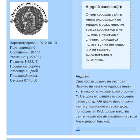
Андрей написал(а):
Очень хороший сайт и
много информации по
терцам, к сожалению не
всегда корректной и не
полной, в некоторых
случаях приходится
Зарегистрирован
: 2012-06-13
полагаться на интуицию
Приглашений:
0
или на какие-то
Сообщений:
18773
дополнительные
Уважение:
[+274/-1]
источники...
Позитив:
[+383/-3]
Провел на форуме:
2 месяца 16 дней
Последний визит:
Андрей
Сегодня 07:48:56
Спасибо за ссылку на этот сайт.
Именно на нем мне удалось найти
хоть какую-то информацию о Бойко Г.
Ф. Сегодня отправил это сообщение
своему отцу. Он давно просил меня
найти упоминание о своем дяде,
погибшем в ПМВ. Кроме того, на
сайте нашел новые фамилии из ст-цы
Александро-Невской.
+1