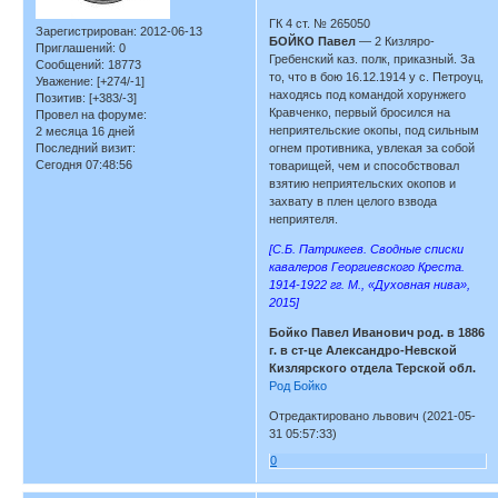
ГК 4 ст. № 265050
Зарегистрирован
: 2012-06-13
БОЙКО Павел
— 2 Кизляро-
Приглашений:
0
Гребенский каз. полк, приказный. За
Сообщений:
18773
то, что в бою 16.12.1914 у с. Петроуц,
Уважение:
[+274/-1]
находясь под командой хорунжего
Позитив:
[+383/-3]
Кравченко, первый бросился на
Провел на форуме:
неприятельские окопы, под сильным
2 месяца 16 дней
Последний визит:
огнем противника, увлекая за собой
Сегодня 07:48:56
товарищей, чем и способствовал
взятию неприятельских окопов и
захвату в плен целого взвода
неприятеля.
[С.Б. Патрикеев. Сводные списки
кавалеров Георгиевского Креста.
1914-1922 гг. М., «Духовная нива»,
2015]
Бойко Павел Иванович род. в 1886
г. в ст-це Александро-Невской
Кизлярского отдела Терской обл.
Род Бойко
Отредактировано львович (2021-05-
31 05:57:33)
0