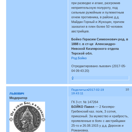
при разведке и атаке, разгромив
неприятельскую полуроту, под
сильным ружейным и пулеметным
огнем противника, в районе д.д.
Майдан Горный и Жукоцин, причем
захватил в плен более 50 человек
австрийцев.
Бойко Герасим Симеонович род. в
1888 г. в ст-це Александро-
Невской Кизлярского отдела
Терской обл.
Род Бойко
Отредактировано львович (2017-05-
04 09:43:20)
0
10
Поделиться
2017-02-19
львович
19:43:11
Модератор
ГК 3 ст. № 147264
БОЙКО Павел
— 2 Кизляро-
Гребенский каз. полк, 3 сотня,
приказный. За мужество и храбрость,
проявленные в боях с австрийцами
25-го и 26.08.1915 у д.д. Дорохов и
Романовка.