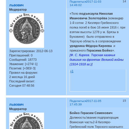
14
Поделиться
2017-11-03
львович
14:46:02
Модератор
«Тело
подъесаула Николая
Ивановича Золоторёва
(командир
1-й сотни 2 Кизляро-Гребенского
полка погиб в бою 16 июня 1916 г. при
взятии высоты 1278 у м. Брязы в
Буковине) было отправлено в
Терскую область в сопровождении
урядника Фёдора Киреева
и
приказного
Герасима Бойко
».
Зарегистрирован
: 2012-06-13
[Ф. С. Киреев. Терская казачья
Приглашений:
0
Сообщений:
18773
дивизия на фронтах Великой войны
Уважение:
[+274/-1]
(1914-1918 гг.)]
Позитив:
[+383/-3]
+1
Провел на форуме:
2 месяца 16 дней
Последний визит:
Сегодня 07:48:56
15
Поделиться
2017-11-05
львович
17:45:39
Модератор
Бойко Герасим Семенович
Должность/звание:подпрапорщик
Воинская часть2-й Кизляро-
Гребенский полк Терского казачьего