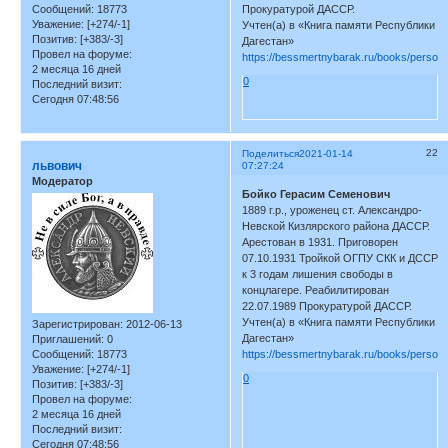
Сообщений:
18773
Прокуратурой ДАССР.
Уважение:
[+274/-1]
Учтен(а) в «Книга памяти Республики
Позитив:
[+383/-3]
Дагестан»
Провел на форуме:
https://bessmertnybarak.ru/books/person
2 месяца 16 дней
0
Последний визит:
Сегодня 07:48:56
22
Поделиться
2021-01-14
львович
07:27:24
Модератор
Бойко Герасим Семенович
1889 г.р., уроженец ст. Александро-
Невской Кизлярского района ДАССР.
Арестован в 1931. Приговорен
07.10.1931 Тройкой ОГПУ СКК и ДССР
к 3 годам лишения свободы в
концлагере. Реабилитирован
22.07.1989 Прокуратурой ДАССР.
Учтен(а) в «Книга памяти Республики
Зарегистрирован
: 2012-06-13
Дагестан»
Приглашений:
0
Сообщений:
18773
https://bessmertnybarak.ru/books/person
Уважение:
[+274/-1]
0
Позитив:
[+383/-3]
Провел на форуме:
2 месяца 16 дней
Последний визит:
Сегодня 07:48:56