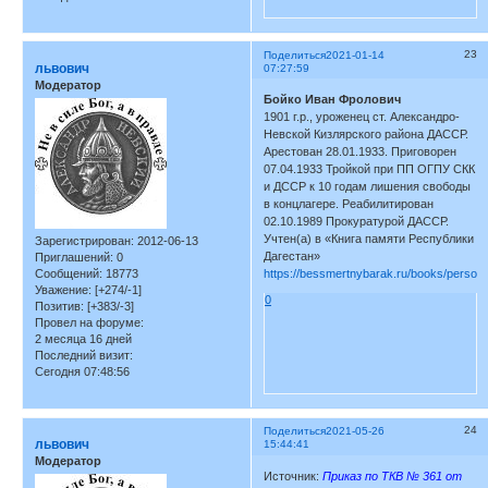
23
Поделиться
2021-01-14
львович
07:27:59
Модератор
Бойко Иван Фролович
1901 г.р., уроженец ст. Александро-
Невской Кизлярского района ДАССР.
Арестован 28.01.1933. Приговорен
07.04.1933 Тройкой при ПП ОГПУ СКК
и ДССР к 10 годам лишения свободы
в концлагере. Реабилитирован
02.10.1989 Прокуратурой ДАССР.
Учтен(а) в «Книга памяти Республики
Зарегистрирован
: 2012-06-13
Дагестан»
Приглашений:
0
Сообщений:
18773
https://bessmertnybarak.ru/books/person
Уважение:
[+274/-1]
0
Позитив:
[+383/-3]
Провел на форуме:
2 месяца 16 дней
Последний визит:
Сегодня 07:48:56
24
Поделиться
2021-05-26
львович
15:44:41
Модератор
Источник:
Приказ по ТКВ № 361 от