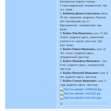
Кизлярском отделе станице
Старогладковской, неграмотный, тер.
отс. казак.
2.
Бойкина Домна Сергеевна
, жена,
40 лет, замужняя, родилась Терская
обл. Кизлярский отд. Ст.
Каргалинская, неграмотная, при
муже.
3.
Бойко Лев Иванович,
сын, 17 лет,
холост, родился здесь, грамотный,
учился в ст. школе, при отце, тер.
мал. казак.
4.
Бойко Павел Иванович
, сын, 11
лет, холост, родился здесь,
неграмотный, при отце.
5.
Бойко Никифор Иванович
, сын,
8 лет, родился здесь, неграмотный,
при отце.
6.
Бойко Василий Иванович
, сын, 6
лет, родился здесь, при отце.
7.
Бойко Степан Иванович
, сын, 3
года, родился здесь, при отце.
0