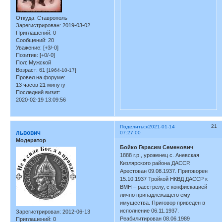
Откуда:
Ставрополь
Зарегистрирован
: 2019-03-02
Приглашений:
0
Сообщений:
20
Уважение:
[+3/-0]
Позитив:
[+0/-0]
Пол:
Мужской
Возраст:
61
[1964-10-17]
Провел на форуме:
13 часов 21 минуту
Последний визит:
2020-02-19 13:09:56
21
Поделиться
2021-01-14
львович
07:27:00
Модератор
Бойко Герасим Семенович
1888 г.р., уроженец с. Аневская
Кизлярского района ДАССР.
Арестован 09.08.1937. Приговорен
15.10.1937 Тройкой НКВД ДАССР к
ВМН – расстрелу, с конфискацией
лично принадлежащего ему
имущества. Приговор приведен в
исполнение 06.11.1937.
Зарегистрирован
: 2012-06-13
Реабилитирован 08.06.1989
Приглашений:
0