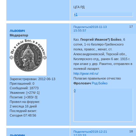
ЦГА РД
+1
17
Поделиться
2018-11-13
львович
15:55:57
Модератор
Каз.
Георгий Иванов*) Бойко
, 6
сотня, 1-го Кизляро-Гребенского
полка, правос., женат, ст.
Александроневской, Терской обл.,
Кизлярского отд., ранен 6 авг. 1915 г.
при атаке у дер. Ракитно, отправлен в
полевой лазарет.
http://gwar.mil.ru/
Полагаю правильное отчество
Зарегистрирован
: 2012-06-13
Фролович
Род Бойко
Приглашений:
0
Сообщений:
18773
0
Уважение:
[+274/-1]
Позитив:
[+383/-3]
Провел на форуме:
2 месяца 16 дней
Последний визит:
Сегодня 07:48:56
18
Поделиться
2018-12-21
львович
12:03:33