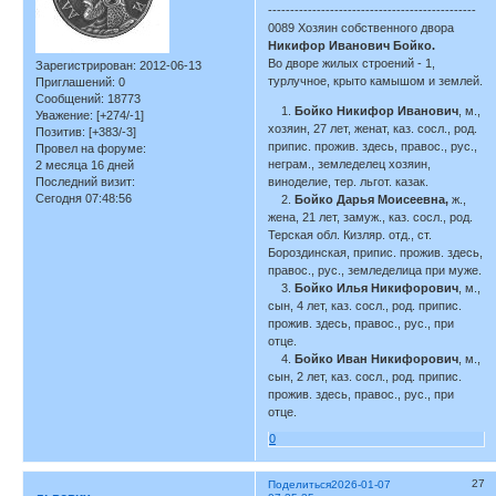
-----------------------------------------------
0089 Хозяин собственного двора
Никифор Иванович Бойко.
Во дворе жилых строений - 1,
Зарегистрирован
: 2012-06-13
турлучное, крыто камышом и землей.
Приглашений:
0
Сообщений:
18773
1.
Бойко Никифор Иванович
, м.,
Уважение:
[+274/-1]
хозяин, 27 лет, женат, каз. сосл., род.
Позитив:
[+383/-3]
припис. прожив. здесь, правос., рус.,
Провел на форуме:
неграм., земледелец хозяин,
2 месяца 16 дней
Последний визит:
виноделие, тер. льгот. казак.
Сегодня 07:48:56
2.
Бойко Дарья Моисеевна,
ж.,
жена, 21 лет, замуж., каз. сосл., род.
Терская обл. Кизляр. отд., ст.
Бороздинская, припис. прожив. здесь,
правос., рус., земледелица при муже.
3.
Бойко Илья Никифорович
, м.,
сын, 4 лет, каз. сосл., род. припис.
прожив. здесь, правос., рус., при
отце.
4.
Бойко Иван Никифорович
, м.,
сын, 2 лет, каз. сосл., род. припис.
прожив. здесь, правос., рус., при
отце.
0
27
Поделиться
2026-01-07