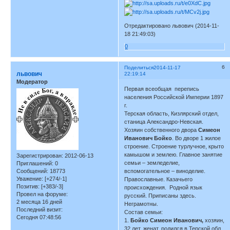
Отредактировано львович (2014-11-
18 21:49:03)
0
6
Поделиться
2014-11-17
львович
22:19:14
Модератор
Первая всеобщая перепись
населения Российской Империи 1897
г.
Терская область, Кизлярский отдел,
станица Александро-Невская.
Хозяин собственного двора
Симеон
Иванович Бойко
. Во дворе 1 жилое
строение. Cтроение турлучное, крыто
камышом и землею. Главное занятие
Зарегистрирован
: 2012-06-13
семьи – земледелие,
Приглашений:
0
Сообщений:
18773
вспомогательное – виноделие.
Уважение:
[+274/-1]
Православные. Казачьего
Позитив:
[+383/-3]
происхождения. Родной язык
Провел на форуме:
русский. Приписаны здесь.
2 месяца 16 дней
Неграмотны.
Последний визит:
Состав семьи:
Сегодня 07:48:56
1.
Бойко Симеон Иванович,
хозяин,
32 лет, женат, родился в Терской обл.