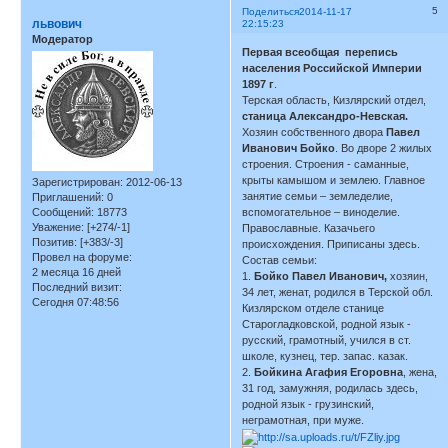
5
Поделиться
2014-11-17
львович
22:15:23
Модератор
Первая всеобщая перепись
населения Российской Империи
1897 г
.
Терская область, Кизлярский отдел,
станица Александро-Невская.
Хозяин собственного двора
Павел
Иванович Бойко
. Во дворе 2 жилых
строения. Cтроения - саманные,
крыты камышом и землею. Главное
Зарегистрирован
: 2012-06-13
занятие семьи – земледелие,
Приглашений:
0
Сообщений:
18773
вспомогательное – виноделие.
Уважение:
[+274/-1]
Православные. Казачьего
Позитив:
[+383/-3]
происхождения. Приписаны здесь.
Провел на форуме:
Состав семьи:
2 месяца 16 дней
1.
Бойко Павел Иванович,
хозяин,
Последний визит:
34 лет, женат, родился в Терской обл.
Сегодня 07:48:56
Кизлярском отделе станице
Старогладковской, родной язык -
русский, грамотный, учился в ст.
школе, кузнец, тер. запас. казак.
2.
Бойкина Агафия Егоровна
, жена,
31 год, замужняя, родилась здесь,
родной язык - грузинский,
неграмотная, при муже.