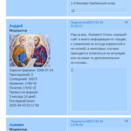
1-й Кизляро-Гребенской полк).
+1
12
Поделиться
2017-02-24
Андрей
11:42:17
Модератор
Рад за вас, Львович! Очень хороший
сайт и много информации по терцам,
к сожалению не всегда корректной и
не полной, в некоторых случаях
приходится полагаться на интуицию
или на какие-то дополнительные
источники...
0
Зарегистрирован
: 2009-07-24
Приглашений:
0
Сообщений:
16973
Уважение:
[+90/-0]
Позитив:
[+541/-2]
Провел на форуме:
3 месяца 14 дней
Последний визит:
2025-04-03 02:17:50
13
Поделиться
2017-02-24
львович
13:36:04
Модератор