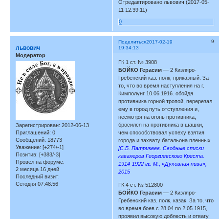
Отредактировано львович (2017-05-
11 12:39:11)
0
9
Поделиться
2017-02-19
львович
19:34:13
Модератор
ГК 1 ст. № 3908
БОЙКО Герасим
— 2 Кизляро-
Гребенский каз. полк, приказный. За
то, что во время наступления на г.
Кимполунг 10.06.1916. обойдя
противника горной тропой, перерезал
ему в город путь отступления и,
несмотря на огонь противника,
бросился на противника в шашки,
Зарегистрирован
: 2012-06-13
чем способствовал успеху взятия
Приглашений:
0
Сообщений:
18773
города и захвату батальона пленных.
Уважение:
[+274/-1]
[С.Б. Патрикеев. Сводные списки
Позитив:
[+383/-3]
кавалеров Георгиевского Креста.
Провел на форуме:
1914-1922 гг. М., «Духовная нива»,
2 месяца 16 дней
2015
Последний визит:
Сегодня 07:48:56
ГК 4 ст. № 512800
БОЙКО Герасим
— 2 Кизляро-
Гребенский каз. полк, казак. За то, что
во время боев с 28.04 по 2.05.1915,
проявил высокую доблесть и отвагу