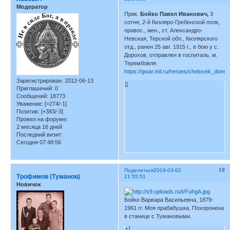
Модератор
Прик.
Бойко Павел Иванович,
3
сотня, 2-й Кизляро-Гребенской полк,
правос., жен., ст. Александро-
Невская, Терской обл., Кизлярского
отд., ранен 25 авг. 1915 г., в бою у с.
Дорохов, отправлен в госпиталь, м.
Терембовля.
https://gwar.mil.ru/heroes/chelovek_done
Зарегистрирован
: 2012-06-13
0
Приглашений:
0
Сообщений:
18773
Уважение:
[+274/-1]
Позитив:
[+383/-3]
Провел на форуме:
2 месяца 16 дней
Последний визит:
Сегодня 07:48:56
19
Поделиться
2019-03-02
Трофимов (Туманов)
21:55:51
Новичок
Бойко Варвара Васильевна, 1879-
1961 гг. Моя прабабушка. Похоронена
в станице с Тумановыми.
+1