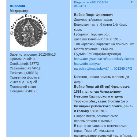
11
Поделиться
2017-02-24
львович
06:24:11
Модератор
Бойко Георг Фролович
Должность/звание: казак
Воинская часть: 6 сотня 1-й Курл.
корп.
Губерния: Терская обл.
Дата поступления: 18.08.1915
Тип карточки: Карточка на прибывших
Место лечения: , г.Минск
Судьба: Ранен(а)/Контужен(а)
Зарегистрирован
: 2012-06-13
http://ater.gwar.elar.ru/cartoteka/yalutoro
Приглашений:
0
Сообщений:
18773
http://cdn.pamyat-
Уважение:
[+274/-1]
naroda.ru/imagesfww1/ … 001249.JPG
Позитив:
[+383/-3]
Кажется, нашел память о своем дв.
Провел на форуме:
деде!
2 месяца 16 дней
Последний визит:
Бойко Георгий (Егор) Фролович,
Сегодня 07:48:56
1891 г. р., ст-ца Александро-
Невская Кизлярского отдела
Терской обл., казак 6 сотни 1-го
Кизляро-Гребенского полка, ранен
в голову 18.08.1915.
Скорее всего, ранение было
несовместимо с жизнью...
В карточке записано неточно имя
(прав. Георгий), искажено
наименование воинской части (прав.