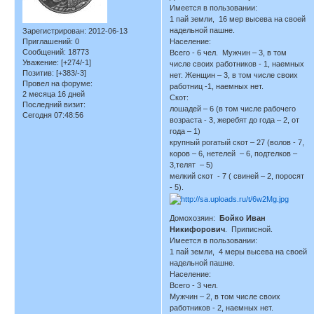
Имеется в пользовании:
1 пай земли, 16 мер высева на своей
надельной пашне.
Зарегистрирован
: 2012-06-13
Население:
Приглашений:
0
Сообщений:
18773
Всего - 6 чел. Мужчин – 3, в том
Уважение:
[+274/-1]
числе своих работников - 1, наемных
Позитив:
[+383/-3]
нет. Женщин – 3, в том числе своих
Провел на форуме:
работниц -1, наемных нет.
2 месяца 16 дней
Скот:
Последний визит:
лошадей – 6 (в том числе рабочего
Сегодня 07:48:56
возраста - 3, жеребят до года – 2, от
года – 1)
крупный рогатый скот – 27 (волов - 7,
коров – 6, нетелей – 6, подтелков –
3,телят – 5)
мелкий скот - 7 ( свиней – 2, поросят
- 5).
Домохозяин:
Бойко Иван
Никифорович
. Приписной.
Имеется в пользовании:
1 пай земли, 4 меры высева на своей
надельной пашне.
Население:
Всего - 3 чел.
Мужчин – 2, в том числе своих
работников - 2, наемных нет.