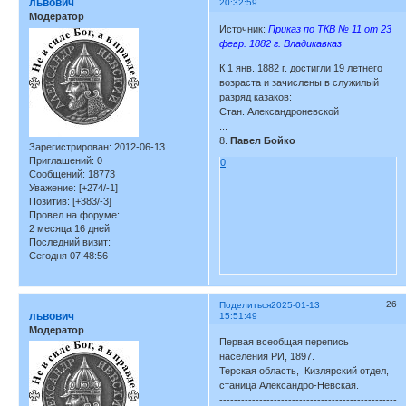
львович
20:32:59
Модератор
Источник:
Приказ по ТКВ № 11 от 23
февр. 1882 г. Владикавказ
К 1 янв. 1882 г. достигли 19 летнего
возраста и зачислены в служилый
разряд казаков:
Стан. Александроневской
...
8.
Павел Бойко
Зарегистрирован
: 2012-06-13
Приглашений:
0
0
Сообщений:
18773
Уважение:
[+274/-1]
Позитив:
[+383/-3]
Провел на форуме:
2 месяца 16 дней
Последний визит:
Сегодня 07:48:56
26
Поделиться
2025-01-13
львович
15:51:49
Модератор
Первая всеобщая перепись
населения РИ, 1897.
Терская область, Кизлярский отдел,
станица Александро-Невская.
-------------------------------------------------