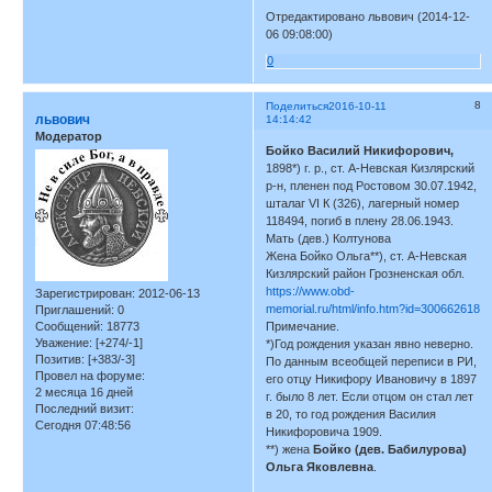
Отредактировано львович (2014-12-
06 09:08:00)
0
8
Поделиться
2016-10-11
львович
14:14:42
Модератор
Бойко Василий Никифорович,
1898*) г. р., ст. А-Невская Кизлярский
р-н, пленен под Ростовом 30.07.1942,
шталаг VI К (326), лагерный номер
118494, погиб в плену 28.06.1943.
Мать (дев.) Колтунова
Жена Бойко Ольга**), ст. А-Невская
Кизлярский район Грозненская обл.
https://www.obd-
Зарегистрирован
: 2012-06-13
memorial.ru/html/info.htm?id=300662618
Приглашений:
0
Сообщений:
18773
Примечание.
Уважение:
[+274/-1]
*)Год рождения указан явно неверно.
Позитив:
[+383/-3]
По данным всеобщей переписи в РИ,
Провел на форуме:
его отцу Никифору Ивановичу в 1897
2 месяца 16 дней
г. было 8 лет. Если отцом он стал лет
Последний визит:
в 20, то год рождения Василия
Сегодня 07:48:56
Никифоровича 1909.
**) жена
Бойко (дев. Бабилурова)
Ольга Яковлевна
.