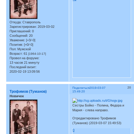
Откуда:
Ставрополь
Зарегистрирован
: 2019-03-02
Приглашений:
0
Сообщений:
20
Уважение:
[+3/-0]
Позитив:
[+0/-0]
Пол:
Мужской
Возраст:
61
[1964-10-17]
Провел на форуме:
13 часов 21 минуту
Последний визит:
2020-02-19 13:09:56
20
Поделиться
2019-03-07
Трофимов (Туманов)
15:49:20
Новичок
Сестры Бойко - Полина, Федора и
Мария - слева направо.
Отредактировано Трофимов
(Туманов) (2019-03-07 15:49:53)
0