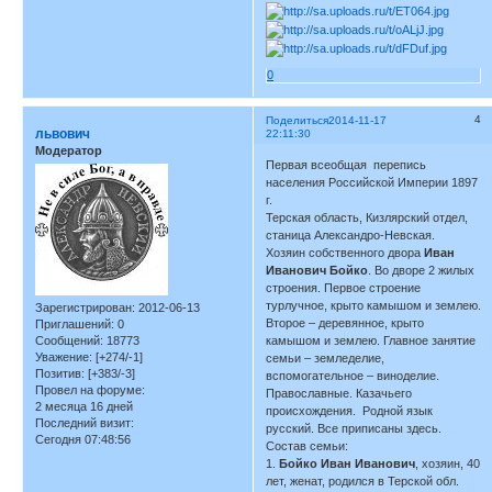
0
4
Поделиться
2014-11-17
львович
22:11:30
Модератор
Первая всеобщая перепись
населения Российской Империи 1897
г.
Терская область, Кизлярский отдел,
станица Александро-Невская.
Хозяин собственного двора
Иван
Иванович Бойко
. Во дворе 2 жилых
строения. Первое строение
турлучное, крыто камышом и землею.
Зарегистрирован
: 2012-06-13
Второе – деревянное, крыто
Приглашений:
0
Сообщений:
18773
камышом и землею. Главное занятие
Уважение:
[+274/-1]
семьи – земледелие,
Позитив:
[+383/-3]
вспомогательное – виноделие.
Провел на форуме:
Православные. Казачьего
2 месяца 16 дней
происхождения. Родной язык
Последний визит:
русский. Все приписаны здесь.
Сегодня 07:48:56
Состав семьи:
1.
Бойко Иван Иванович
, хозяин, 40
лет, женат, родился в Терской обл.