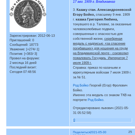
17 авг. 1909 г. Владикавказ
3.
Казаку стан. Александроневской
Егору Бойко,
спасшему 9 янв. 1909
г.
казака Григория Любина,
тонувшего в р. Таловке, за оказанные
человеколюбивые подвиги,
совершенные с опасностью для
Зарегистрирован
: 2012-06-13
собственной жизни,
серебряная
Приглашений:
0
медаль с надписью «за спасение
Сообщений:
18773
погибавших» для ношения на груди
Уважение:
[+274/-1]
на Владимирской ленте - соизволил
Позитив:
[+383/-3]
пожаловать Государь Император 7
Провел на форуме:
июля 1909 г.
2 месяца 16 дней
Последний визит:
Справка: приказ по казачьим и
Сегодня 07:48:56
иррегулярным войскам 7 июля 1909 г.
за № 51.
Род Бойко
Георгий (Егор) Фролович
Бойко.
Именно эта медаль со знаком ТКВ на
портрете
Род Бойко
.
Отредактировано львович (2021-05-
31 05:52:58)
0
25
Поделиться
2021-05-30