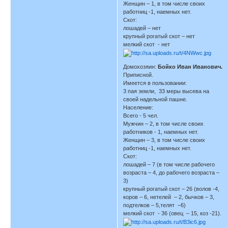
Женщин – 1, в том числе своих
работниц -1, наемных нет.
Скот:
лошадей – нет
крупный рогатый скот – нет
мелкий скот - нет
Домохозяин:
Бойко Иван Иванович.
Приписной.
Имеется в пользовании:
3 пая земли, 33 меры высева на
своей надельной пашне.
Население:
Всего - 5 чел.
Мужчин – 2, в том числе своих
работников - 1, наемных нет.
Женщин – 3, в том числе своих
работниц -1, наемных нет.
Скот:
лошадей – 7 (в том числе рабочего
возраста – 4, до рабочего возраста –
3)
крупный рогатый скот – 26 (волов -4,
коров – 6, нетелей – 2, бычков – 3,
подтелков – 5,телят –6)
мелкий скот - 36 (овец – 15, коз -21).