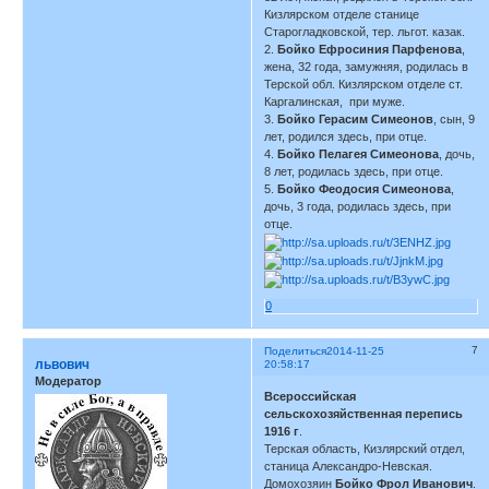
Кизлярском отделе станице
Старогладковской, тер. льгот. казак.
2.
Бойко Ефросиния Парфенова
,
жена, 32 года, замужняя, родилась в
Терской обл. Кизлярском отделе ст.
Каргалинская, при муже.
3.
Бойко Герасим Симеонов
, сын, 9
лет, родился здесь, при отце.
4.
Бойко Пелагея Симеонова
, дочь,
8 лет, родилась здесь, при отце.
5.
Бойко Феодосия Симеонова
,
дочь, 3 года, родилась здесь, при
отце.
0
7
Поделиться
2014-11-25
львович
20:58:17
Модератор
Всероссийская
сельскохозяйственная перепись
1916 г
.
Терская область, Кизлярский отдел,
станица Александро-Невская.
Домохозяин
Бойко Фрол Иванович
.