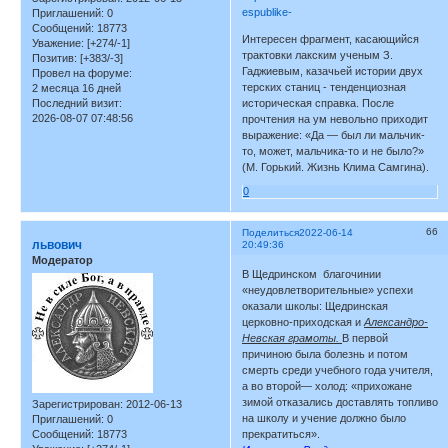
espublike-
Приглашений:
0
Сообщений:
18773
Интересен фрагмент, касающийся
Уважение:
[+274/-1]
трактовки лакским ученым З.
Позитив:
[+383/-3]
Гаджиевым, казачьей истории двух
Провел на форуме:
терских станиц - тенденциозная
2 месяца 16 дней
Последний визит:
историческая справка. После
2026-08-07 07:48:56
прочтения на ум невольно приходит
выражение: «Да — был ли мальчик-
то, может, мальчика-то и не было?»
(М. Горький. Жизнь Клима Самгина).
0
66
Поделиться
2022-06-14
львович
20:49:36
Модератор
В Щедринском благочинии
«неудовлетворительные» успехи
оказали школы: Щедринская
церковно-приходская и
Александро-
Невская грамоты.
В первой
причиною была болезнь и потом
смерть среди учебного года учителя,
а во второй— холод: «прихожане
зимой отказались доставлять топливо
Зарегистрирован
: 2012-06-13
на школу и учение должно было
Приглашений:
0
Сообщений:
18773
прекратиться».