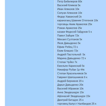
Петр Бибилюров 60к
Василий Климов 5к
Иван Алмазов 10к
Силуан Алмазов 10к
Федор Хаванский 2к
караногаец Шамник Отегенов 10к
торговцы Аким Аракелов 25к
Роман Аракелов 25к
казаки Федосей Гайдуков 5 к
Павел Зайцев 72к
Михаил Султанов 5к
Яков Давыденко 5к
Ефим Ребец 72 к
Еким Блашко 72к
Андрей Пастольной 5к
Марина Давыденко 72 к
Степан Чуйко 7к
Емельян Каринский 5к
Никифор Рубан 1р 44к
Степан Красильников 5к
Гавриил Шапошников 6 к
Андрей Берников 20 к
Дарья Давыденко 20к
Василий Абрамов 10к
Анна Эвадешидзе 15к
Афонасий Эвадешидзе 15к
Дмитрий Битадзе 25 к
торговец Калуст Налбандов 25 к