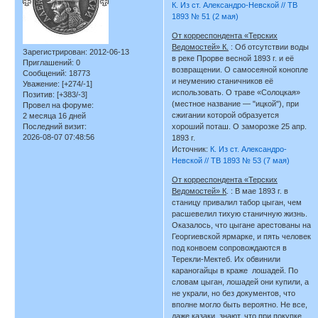
К. Из ст. Александро-Невской // ТВ
1893 № 51 (2 мая)
От корреспондента «Терских
Ведомостей» К.
: Об отсутствии воды
Зарегистрирован
: 2012-06-13
в реке Прорве весной 1893 г. и её
Приглашений:
0
возвращении. О самосеяной конопле
Сообщений:
18773
и неумению станичников её
Уважение:
[+274/-1]
использовать. О траве «Солоцкая»
Позитив:
[+383/-3]
(местное название — "ицкой"), при
Провел на форуме:
сжигании которой образуется
2 месяца 16 дней
Последний визит:
хороший поташ. О заморозке 25 апр.
2026-08-07 07:48:56
1893 г.
Источник:
К. Из ст. Александро-
Невской // ТВ 1893 № 53 (7 мая)
От корреспондента «Терских
Ведомостей» К
. : В мае 1893 г. в
станицу привалил табор цыган, чем
расшевелил тихую станичную жизнь.
Оказалось, что цыгане арестованы на
Георгиевской ярмарке, и пять человек
под конвоем сопровождаются в
Терекли-Мектеб. Их обвинили
караногайцы в краже лошадей. По
словам цыган, лошадей они купили, а
не украли, но без документов, что
вполне могло быть вероятно. Не все,
даже казаки, знают, что при покупке