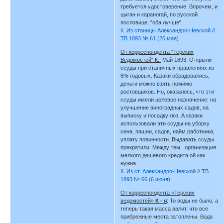
требуется удостоверение. Впрочем, и
цыган и караногай, по русской
пословице, "оба лучше".
К. Из станицы Александро-Невской //
ТВ 1893 № 61 (26 мая)
От корреспондента "Терских
Ведомостей" К.:
Май 1893. Открыли
ссуды при станичных правлениях из
6% годовых. Казаки обрадовались,
деньги можно взять помимо
ростовщиков. Но, оказалось, что эти
ссуды имели целевое назначение: на
улучшение виноградных садов, на
выписку и посадку лоз. А казаки
использовали эти ссуды на уборку
сена, пашни, садов, найм работника,
уплату повинности. Выдавать ссуды
прекратили. Между тем, организация
мелкого дешевого кредита ой как
нужна.
К. Из ст. Александро-Невской // ТВ
1893 № 66 (6 июня)
От корреспондента «Терских
ведомостей»
К - я
: То воды не было, а
теперь такая масса валит, что все
прибрежные места затоплены. Вода