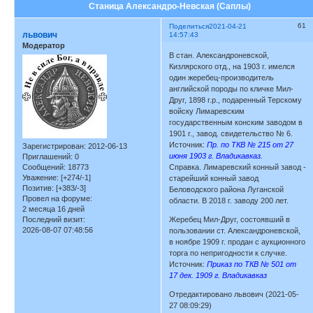
Станица Александро-Невская (Саплы)
61
Поделиться
2021-04-21
львович
14:57:43
Модератор
В стан. Александроневской,
Кизлярского отд., на 1903 г. имелся
один жеребец-производитель
английской породы по кличке Мил-
Друг, 1898 г.р., подаренный Терскому
войску Лимаревским
государственным конским заводом в
1901 г., завод. свидетельство № 6.
Источник:
Пр. по ТКВ № 215 от 27
Зарегистрирован
: 2012-06-13
июня 1903 г. Владикавказ.
Приглашений:
0
Сообщений:
18773
Справка. Лимаревский конный завод -
Уважение:
[+274/-1]
старейший конный завод
Позитив:
[+383/-3]
Беловодского района Луганской
Провел на форуме:
области. В 2018 г. заводу 200 лет.
2 месяца 16 дней
Последний визит:
Жеребец Мил-Друг, состоявший в
2026-08-07 07:48:56
пользовании ст. Александроневской,
в ноябре 1909 г. продан с аукционного
торга по непригодности к случке.
Источник:
Приказ по ТКВ № 501 от
17 дек. 1909 г. Владикавказ
Отредактировано львович (2021-05-
27 08:09:29)