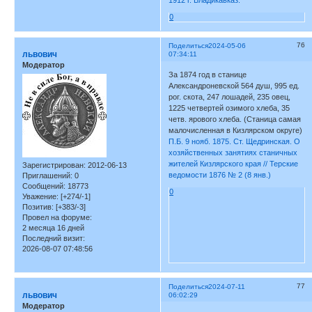
1912 г. Владикавказ.
0
76
Поделиться
2024-05-06
львович
07:34:11
Модератор
За 1874 год в станице
Александроневской 564 душ, 995 ед.
рог. скота, 247 лошадей, 235 овец,
1225 четвертей озимого хлеба, 35
четв. ярового хлеба. (Станица самая
малочисленная в Кизлярском округе)
П.Б. 9 нояб. 1875. Ст. Щедринская. О
хозяйственных занятиях станичных
жителей Кизлярского края // Терские
Зарегистрирован
: 2012-06-13
ведомости 1876 № 2 (8 янв.)
Приглашений:
0
Сообщений:
18773
0
Уважение:
[+274/-1]
Позитив:
[+383/-3]
Провел на форуме:
2 месяца 16 дней
Последний визит:
2026-08-07 07:48:56
77
Поделиться
2024-07-11
львович
06:02:29
Модератор