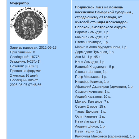
Модератор
Подписной лист на помощь
населению Самарской губернии ,
страдающему от голода, от
жителей станицы Александро-
Невской, Кизлярского округа.
Варлам Ломидзе, 1 р.
Михаил Ломидзе, 1 р.
Степан Ломидзе, 1 р.
Мария и Анна Мурадхановы, 1 р.
Зарегистрирован
: 2012-06-13
Дормедонт Туманов, 1 р.
Приглашений:
0
Сообщений:
18773
Аня М., 1 р. 45 к.
Уважение:
[+274/-1]
Илья Ломидзе, 1 р.
Позитив:
[+383/-3]
Василий Хвадагидзе, 5 р.
Провел на форуме:
Степан Шаншев, 1 р.
2 месяца 16 дней
Петр Мисхалов, 1 р.
Последний визит:
Никифор Климов, 1 р.
2026-08-07 07:48:56
Афаналий Джангиров (армянин), 1 р.
Самсон Кочетков, 1 р.
Андрей Калганов, 10 к.
Михаил Калганов, 7 к.
Семен Егоров, 15 к.
Тарас Дансков, 1 р.
Осип Кавалев, 1 р.
Иван Лагадзе, 1 р.
Андрей Шихов, 1 р.
Иван Тушин, 1 р.
Камбулат Максютов (караногаец), 1 р.