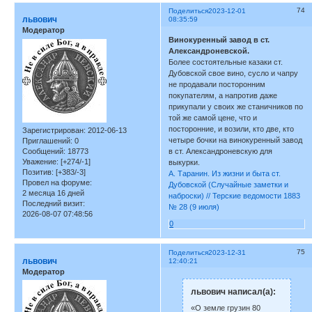
74
Поделиться
2023-12-01
львович
08:35:59
Модератор
Винокуренный завод в ст.
Александроневской.
Более состоятельные казаки ст.
Дубовской свое вино, сусло и чапру
не продавали посторонним
покупателям, а напротив даже
прикупали у своих же станичников по
той же самой цене, что и
посторонние, и возили, кто две, кто
Зарегистрирован
: 2012-06-13
четыре бочки на винокуренный завод
Приглашений:
0
Сообщений:
18773
в ст. Александроневскую для
Уважение:
[+274/-1]
выкурки.
Позитив:
[+383/-3]
А. Таранин. Из жизни и быта ст.
Провел на форуме:
Дубовской (Случайные заметки и
2 месяца 16 дней
наброски) // Терские ведомости 1883
Последний визит:
№ 28 (9 июля)
2026-08-07 07:48:56
0
75
Поделиться
2023-12-31
львович
12:40:21
Модератор
львович написал(а):
«О земле грузин 80