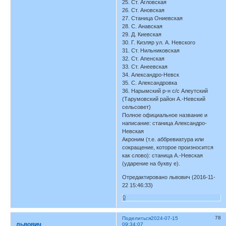
25. Ст. Агловская
26. Ст. Ановская
27. Станица Ониевская
28. С. Анавская
29. Д. Киевская
30. Г. Кизляр ул. А. Невского
31. Ст. Нильниковская
32. Ст. Апенская
33. Ст. Анеевская
34. Александро-Невск
35. С. Александровка
36. Нарымский р-н с/с Алеутский
(Тарумовский район А.-Невский
сельсовет)
Полное официальное название и
написание: станица Александро-
Невская
Акроним (т.е. аббревиатура или
сокращение, которое произносится
как слово): станица А.-Невская
(ударение на букву е).
Отредактировано львович (2016-11-
22 15:46:33)
0
78
Поделиться
2024-07-15
львович
09:34:07