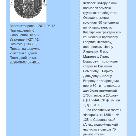
человек, которую они
называли землею
грузинского общества.
Отведено земли
грузинам 80 человекам
Зарегистрирован
: 2012-06-13
по их прошению из
Приглашений:
0
Кизлярской гражданской
Сообщений:
18773
канцелярии протопопу
Уважение:
[+274/-1]
Гавриле Яковлеву,
Позитив:
[+383/-3]
священикам Ивану
Провел на форуме:
Яковлеву, Егору
2 месяца 16 дней
Матвееву, Ивану
Последний визит:
Борисову...; грузинцам
2026-08-07 07:48:56
старосте Василию
Романову... Борису
Давыдову и Ивану
Егорову с товарищами
всего 80-ти человек... и
дан билет временный
1768 г. апреля 28 дня»
(ЦГА ЧИАССР, ф. 97, оп.
1, д. 6, л. 18).
… по сообщению газеты
«Иверия» за 1888 г., №
135, в Сасоплинской
(Александро-Невской)
числилось свыше 70
дымов грузин