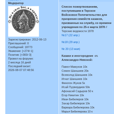
Модератор
Список пожертвованиям,
поступившим в Терское
Войсковое Попечительство для
призрения семейств казаков,
призванных на службу, со времени
учреждения по 25-е марта 1878
//
Терские ведомости 1878
№17 (22 апр.)
Зарегистрирован
: 2012-06-13
№18 (29 апр.)
Приглашений:
0
Сообщений:
18773
№ 20 (13 мая)
Уважение:
[+274/-1]
Позитив:
[+383/-3]
Казаки и иногородние ст.
Провел на форуме:
Александро-Невской:
2 месяца 16 дней
Последний визит:
Павел Мамуков 10к
2026-08-07 07:48:56
Семен Шаншиев 20к
Всеволод Шаншиев 10к
Игнат Шаншиев 10к
Финоген Жуков 5к
Исай Пурвердиев 50к
Афонасий Садыров 50 к
Егор Никитин 10к
Иван Бибилюров 10к
Захар Бибилюров 10к
Варвара Бибилюрова 10к
Марья Бибилюрова 10 к