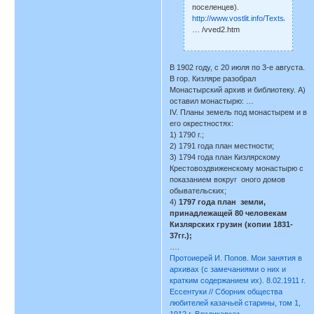
поселенцев).
http://www.vostlit.info/Texts/Dokum
… /vved2.htm
В 1902 году, с 20 июля по 3-е августа.
В гор. Кизляре разобрал
Монастырский архив и библиотеку. А)
оставил монастырю: …
IV. Планы земель под монастырем и в
его окрестностях:
1) 1790 г.;
2) 1791 года план местности;
3) 1794 года план Кизлярскому
Крестовоздвиженскому монастырю с
показанием вокруг оного домов
обывательских;
4)
1797 года план земли,
принадлежащей 80 человекам
Кизлярских грузин (копии 1831-
37гг.);
….
Протоиерей И. Попов. Мои занятия в
архивах (с замечаниями о них и
кратким содержанием их). 8.02.1911 г.
Ессентуки // Сборник общества
любителей казачьей старины, том 1,