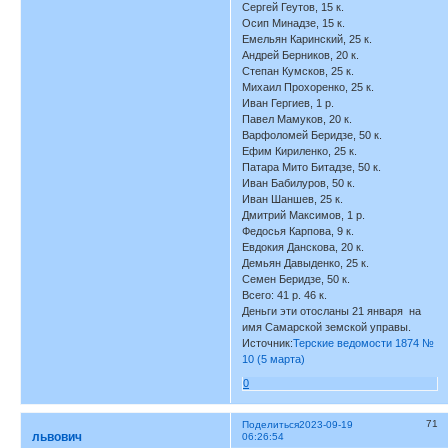
Сергей Геутов, 15 к.
Осип Минадзе, 15 к.
Емельян Каринский, 25 к.
Андрей Берников, 20 к.
Степан Кумсков, 25 к.
Михаил Прохоренко, 25 к.
Иван Гергиев, 1 р.
Павел Мамуков, 20 к.
Варфоломей Беридзе, 50 к.
Ефим Кириленко, 25 к.
Патара Мито Битадзе, 50 к.
Иван Бабилуров, 50 к.
Иван Шаншев, 25 к.
Дмитрий Максимов, 1 р.
Федосья Карпова, 9 к.
Евдокия Данскова, 20 к.
Демьян Давыденко, 25 к.
Семен Беридзе, 50 к.
Всего: 41 р. 46 к.
Деньги эти отосланы 21 января на
имя Самарской земской управы.
Источник:
Терские ведомости 1874 №
10 (5 марта)
0
71
Поделиться
2023-09-19
львович
06:26:54