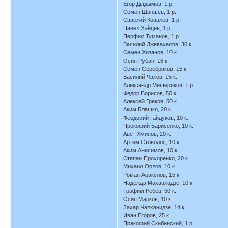
Егор Дыдымов, 1 р.
Семен Шаншев, 1 р.
Савелий Ковалев, 1 р.
Павел Зайцев, 1 р.
Перфил Туманов, 1 р.
Василий Джевахелов, 30 к.
Семен Хизанов, 10 к.
Осип Рубан, 16 к.
Семен Серебряков, 15 к.
Василий Чалов, 15 к.
Александр Мещеряков, 1 р.
Федор Борисов, 50 к.
Алексей Греков, 50 к.
Аким Блашко, 20 к.
Феодосий Гайдуков, 10 к.
Прокофий Барисенко, 10 к.
Авет Хминов, 20 к.
Артем Стоволос, 10 к.
Аким Анисимов, 10 к.
Степан Прохоренко, 20 к.
Михаил Орлов, 10 к.
Роман Аракелов, 15 к.
Надежда Махваладзе, 10 к.
Трафим Ребец, 50 к.
Осип Марков, 10 к.
Захар Чалханидзе, 14 к.
Иван Егоров, 25 к.
Пракофий Скибинский, 1 р.