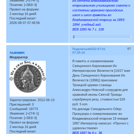
Уважение:
[+274/-1]
Из отчета Владикавказского
Позитив:
[+383/-3]
епархиального училищного совета о
Провел на форуме:
состоянии церковно-приходских
2 месяца 16 дней
школ и школ грамоты во
Последний визит:
Владикавказской епархии за 1893-
2026-08-07 07:48:56
1894 учебный год.
ВЕВ 1895 № 7 с. 108
0
67
Поделиться
2022-07-01
львович
07:35:16
Модератор
В память и ознаменование
Священного Коронования Их
Императорских Величеств [14/27 мая
День Священного Коронования Их
Величеств (1896)] прихожане
Троицкой церкви станицы
Александро-Невской соорудили для
храмовой иконы Святой Троицы
серебряную ризу, стоимостью 529
Зарегистрирован
: 2012-06-13
руб. 5 коп.
Приглашений:
0
Сообщений:
18773
На докладе Синодального Обер-
Уважение:
[+274/-1]
Прокурора о пожертвованиях во
Позитив:
[+383/-3]
Владикавказской епархии 19 января
Провел на форуме:
1897 Император написал: «Прочел с
2 месяца 16 дней
удовольствием»
Последний визит:
ВЕВ 1897 № 6 с. 36