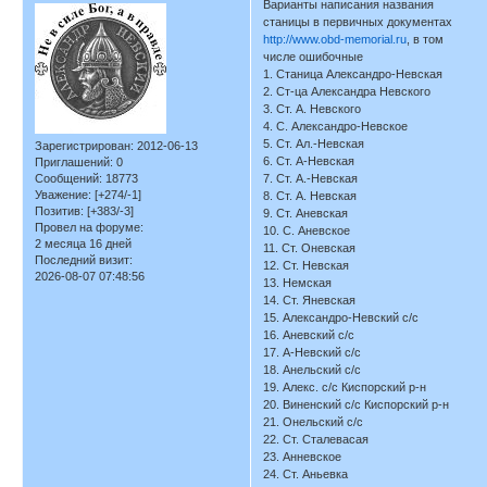
Варианты написания названия
станицы в первичных документах
http://www.obd-memorial.ru
, в том
числе ошибочные
1. Станица Александро-Невская
2. Ст-ца Александра Невского
3. Ст. А. Невского
4. С. Александро-Невское
5. Ст. Ал.-Невская
Зарегистрирован
: 2012-06-13
6. Ст. А-Невская
Приглашений:
0
Сообщений:
18773
7. Ст. А.-Невская
Уважение:
[+274/-1]
8. Ст. А. Невская
Позитив:
[+383/-3]
9. Ст. Аневская
Провел на форуме:
10. С. Аневское
2 месяца 16 дней
11. Ст. Оневская
Последний визит:
12. Ст. Невская
2026-08-07 07:48:56
13. Немская
14. Ст. Яневская
15. Александро-Невский с/с
16. Аневский с/с
17. А-Невский с/с
18. Анельский с/с
19. Алекс. с/с Киспорский р-н
20. Виненский с/с Киспорский р-н
21. Онельский с/с
22. Ст. Сталевасая
23. Анневское
24. Ст. Аньевка