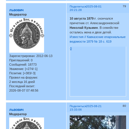
79
Поделиться
2025-08-01
львович
20:21:28
Модератор
10 августа 1879 г
. скончался
причетник ст. Александроневской
Николай Кузьмин
. В семействе
остались жена и двое детей.
Известия // Кавказские епархиальные
ведомости 1879 № 18 с. 619
0
Зарегистрирован
: 2012-06-13
Приглашений:
0
Сообщений:
18773
Уважение:
[+274/-1]
Позитив:
[+383/-3]
Провел на форуме:
2 месяца 16 дней
Последний визит:
2026-08-07 07:48:56
80
Поделиться
2025-08-21
львович
15:33:06
Модератор