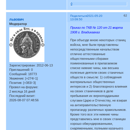
0
62
Поделиться
2021-05-20
львович
13:09:50
Модератор
Приказ по ТКВ № 120 от 21 марта
1908 г. Владикавказ
При объезде мною некоторых станиц
войска, мне были представлены
непосредственным начальством
отлично аттестованные
общественными сборами
поименованные в прилагаемом
Зарегистрирован
: 2012-06-13
списке нижние чины, как весьма
Приглашений:
0
полезные деятели своих станичных
Сообщений:
18773
обществ в смысле: 1) соблюдения
Уважение:
[+274/-1]
материальных общественных
Позитив:
[+383/-3]
интересов и 2) благотворного влияния
Провел на форуме:
на своих станичников в деле
2 месяца 16 дней
Последний визит:
пребывания их верноподдаными
2026-08-07 07:48:56
слугами Царю и Отечеству, не взирая
на антиправительственную
пропаганду различных крамольников.
Кроме того все эти нижние чины
представились мне в своих станицах
хорошо обмундированными,
снаряженными, полными казачьего