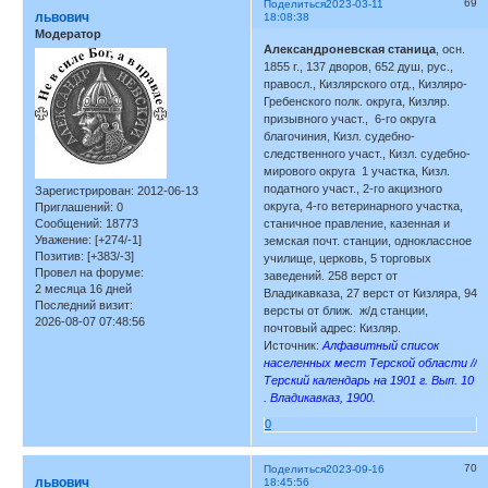
69
Поделиться
2023-03-11
львович
18:08:38
Модератор
Александроневская станица
, осн.
1855 г., 137 дворов, 652 душ, рус.,
правосл., Кизлярского отд., Кизляро-
Гребенского полк. округа, Кизляр.
призывного участ., 6-го округа
благочиния, Кизл. судебно-
следственного участ., Кизл. судебно-
мирового округа 1 участка, Кизл.
податного участ., 2-го акцизного
Зарегистрирован
: 2012-06-13
округа, 4-го ветеринарного участка,
Приглашений:
0
Сообщений:
18773
станичное правление, казенная и
Уважение:
[+274/-1]
земская почт. станции, одноклассное
Позитив:
[+383/-3]
училище, церковь, 5 торговых
Провел на форуме:
заведений. 258 верст от
2 месяца 16 дней
Владикавказа, 27 верст от Кизляра, 94
Последний визит:
версты от ближ. ж/д станции,
2026-08-07 07:48:56
почтовый адрес: Кизляр.
Источник:
Алфавитный список
населенных мест Терской области //
Терский календарь на 1901 г. Вып. 10
. Владикавказ, 1900.
0
70
Поделиться
2023-09-16
львович
18:45:56