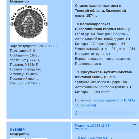
Модератор
Список населенных мест в
Терской области, Кизлярский
округ. 1874 г.
18
Александровская
(Сасоплинская) казачья станица
(17 от ур. М). Близ реки Прорвы и
Астраханской почтовой дороги. От
Кизляра - 17 верст. Дворов – 84.
Зарегистрирован
: 2012-06-13
Число жителей: м. п. – 241, ж. п. – 234.
Приглашений:
0
Народности: рус. груз.
Сообщений:
18773
Вероисповедание – православные.
Уважение:
[+274/-1]
Православная ц.
Позитив:
[+383/-3]
Провел на форуме:
19
Чунгульская (Аджихановская)
2 месяца 16 дней
почтовая станция
. Близ
Последний визит:
Чунгульского озера и Прорвы на
2026-08-07 07:48:56
Астраханском почтовом тракте. От
Кизляра – 223/4 верст.
Источник:
Терские ведомости 1874 №
11 (12 марта)
0
72
Поделиться
2023-11-03
львович
20:04:11
Модератор
1-й военный отдел ТКВ