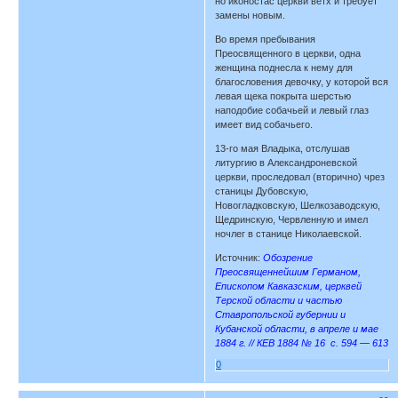
но иконостас церкви ветх и требует
замены новым.
Во время пребывания
Преосвященного в церкви, одна
женщина поднесла к нему для
благословения девочку, у которой вся
левая щека покрыта шерстью
наподобие собачьей и левый глаз
имеет вид собачьего.
13-го мая Владыка, отслушав
литургию в Александроневской
церкви, проследовал (вторично) чрез
станицы Дубовскую,
Новогладковскую, Шелкозаводскую,
Щедринскую, Червленную и имел
ночлег в станице Николаевской.
Источник:
Обозрение
Преосвященнейшим Германом,
Епископом Кавказским, церквей
Терской области и частью
Ставропольской губернии и
Кубанской области, в апреле и мае
1884 г. // КЕВ 1884 № 16 с. 594 — 613
0