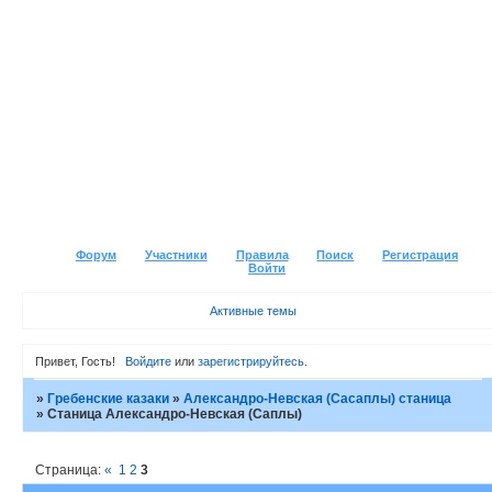
Форум
Участники
Правила
Поиск
Регистрация
Войти
Активные темы
Привет, Гость!
Войдите
или
зарегистрируйтесь
.
»
Гребенские казаки
»
Александро-Невская (Сасаплы) станица
»
Станица Александро-Невская (Саплы)
Страница:
«
1
2
3