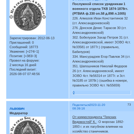
Послужной список урядникам 1
военного отдела ТКВ 1874-1878гг.
(РГВИА ф.330 оп.58 д.898 л.1005)
226. Алмазов Иван Константинов 32
(ст. Александроневской)
276. Донсков Денис Тарасов 30 (ст.
Александроневской)
302. Бобелуров Захар Петров 31 (ст.
Зарегистрирован
: 2012-06-13
Александроневской, имеет ЗОВО 4ст.
Приглашений:
0
Сообщений:
18773
№33581 от 1877г.) (правильно,
Уважение:
[+274/-1]
Бабилуров)
Позитив:
[+383/-3]
334. Мансурадзев Егор Павлов 34 (ст.
Провел на форуме:
Александроневской)
2 месяца 16 дней
351. Шапошников Николай Федоров
Последний визит:
26 (ст. Александроневской, имеет
2026-08-07 07:48:56
ЗОВО 4ст. №56314 от 1877г. и 3ст.
№3185 от 1878г.) (ошибка в номере,
правильно ЗОВО 4ст. №55659)
0
73
Поделиться
2023-11-20
львович
08:39:16
Модератор
От корреспондента "Терских
Ведомостей" К.
: О морозах 1892-
1893 г. и их пагубном влиянии на
хозяйство станичников.