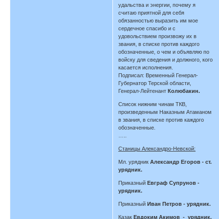
удальства и энергии, почему я
считаю приятной для себя
обязанностью выразить им мое
сердечное спасибо и с
удовольствием произвожу их в
звания, в списке против каждого
обозначенные, о чем и объявляю по
войску для сведения и должного, кого
касается исполнения.
Подписал: Временный Генерал-
Губернатор Терской области,
Генерал-Лейтенант
Колюбакин.
Список нижним чинам ТКВ,
произведенным Наказным Атаманом
в звания, в списке против каждого
обозначенные.
…..
Станицы Александро-Невской:
Мл. урядник
Александр Егоров - ст.
урядник.
Приказный
Евграф Супрунов -
урядник.
Приказный
Иван Петров - урядник.
Казак
Евдоким Акимов - урядник.