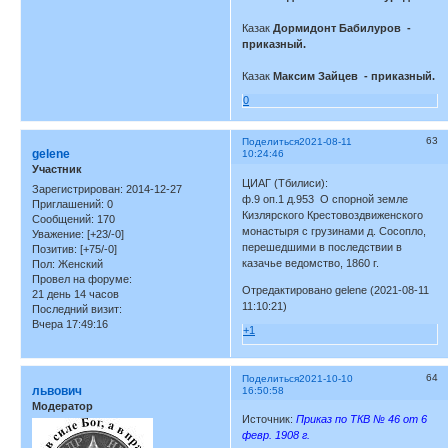
Казак
Дормидонт Бабилуров -
приказный.
Казак
Максим Зайцев - приказный.
0
63
Поделиться
2021-08-11
gelene
10:24:46
Участник
ЦИАГ (Тбилиси):
Зарегистрирован
: 2014-12-27
ф.9 оп.1 д.953 О спорной земле
Приглашений:
0
Кизлярского Крестовоздвиженского
Сообщений:
170
монастыря с грузинами д. Сосопло,
Уважение:
[+23/-0]
перешедшими в последствии в
Позитив:
[+75/-0]
казачье ведомство, 1860 г.
Пол:
Женский
Провел на форуме:
Отредактировано gelene (2021-08-11
21 день 14 часов
11:10:21)
Последний визит:
Вчера 17:49:16
+1
64
Поделиться
2021-10-10
львович
16:50:58
Модератор
Источник:
Приказ по ТКВ № 46 от 6
февр. 1908 г.