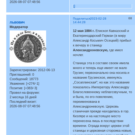
2026-08-07 07:48:56
0
68
Поделиться
2023-02-28
львович
14:44:28
Модератор
12 мая 1884 г.
Епископ Кавказский и
Екатеринодарский Герман (в миру
Александр Косьмич Осецкий) прибыл
к вечеру в станицу
Александроневскую,
где имел
ночлег.
Станица эта в составе своем имела
много и теперь еще имеет не мало
Зарегистрирован
: 2012-06-13
Грузин; первоначально она носила и
Приглашений:
0
название Грузинское, именуясь
Сообщений:
18773
„Сосаплинская"; но как это название
Уважение:
[+274/-1]
показалось Императору Александру
Позитив:
[+383/-3]
Благословенному неблагозвучным, то
Провел на форуме:
и была, по его повелению,
2 месяца 16 дней
Последний визит:
переименована в
2026-08-07 07:48:56
Александроневскую. Церковь
станичная прежде находилась в гор.
Кизляре и на настоящее место
перенесена лишь в последствии
времени. Ограда вокруг церкви этой
станицы и церковная сторожка новые,