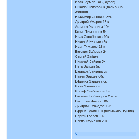
Исак Геумов 10к (Геутов)
Николай Мизгов 5к (возможно,
Жибгов)
Владимир Соболев 36к
Дмитрий Умарин 15 к
Аксинья Умарина 10к
Кирил Тимофеев 5к
Исак Серебряков 10к
Николай Кузьмин 5к
Иван Туманов 15 к
Евгения Зайцева 2к
Сергей Зайцев
Николай Зайцев 5к
Петр Зайцев 5к
Варвара Зайцева 5к
Павел Зайцев 60к
Ефимия Зайцева 6к
Иван Зайцев 6к
Иосиф Скабинский 5к
Василий Бабилюров 2-й 5к
Викентий Иванов 10к
Дмитрий Пхакадзе 72к
Ефрем Тужин 10к (возможно, Тушин)
Сергей Горлов 10к
Степан Кумсков 26к
------
0