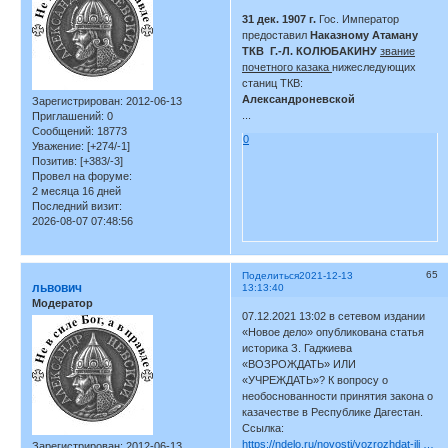
31 дек. 1907 г.
Гос. Император
предоставил
Наказному Атаману
ТКВ Г.-Л. КОЛЮБАКИНУ
звание
почетного казака
нижеследующих
станиц ТКВ:
Александроневской
Зарегистрирован
: 2012-06-13
...
Приглашений:
0
Сообщений:
18773
0
Уважение:
[+274/-1]
Позитив:
[+383/-3]
Провел на форуме:
2 месяца 16 дней
Последний визит:
2026-08-07 07:48:56
65
Поделиться
2021-12-13
львович
13:13:40
Модератор
07.12.2021 13:02 в сетевом издании
«Новое дело» опубликована статья
историка З. Гаджиева
«ВОЗРОЖДАТЬ» ИЛИ
«УЧРЕЖДАТЬ»? К вопросу о
необоснованности принятия закона о
казачестве в Республике Дагестан.
Ссылка:
https://ndelo.ru/novosti/vozrozhdat-ili …
Зарегистрирован
: 2012-06-13