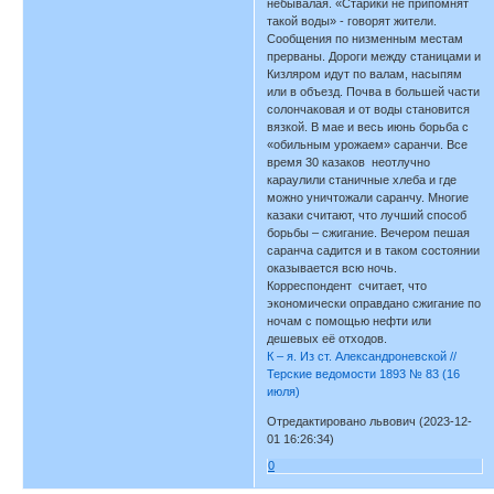
небывалая. «Старики не припомнят
такой воды» - говорят жители.
Сообщения по низменным местам
прерваны. Дороги между станицами и
Кизляром идут по валам, насыпям
или в объезд. Почва в большей части
солончаковая и от воды становится
вязкой. В мае и весь июнь борьба с
«обильным урожаем» саранчи. Все
время 30 казаков неотлучно
караулили станичные хлеба и где
можно уничтожали саранчу. Многие
казаки считают, что лучший способ
борьбы – сжигание. Вечером пешая
саранча садится и в таком состоянии
оказывается всю ночь.
Корреспондент считает, что
экономически оправдано сжигание по
ночам с помощью нефти или
дешевых её отходов.
К – я. Из ст. Александроневской //
Терские ведомости 1893 № 83 (16
июля)
Отредактировано львович (2023-12-
01 16:26:34)
0