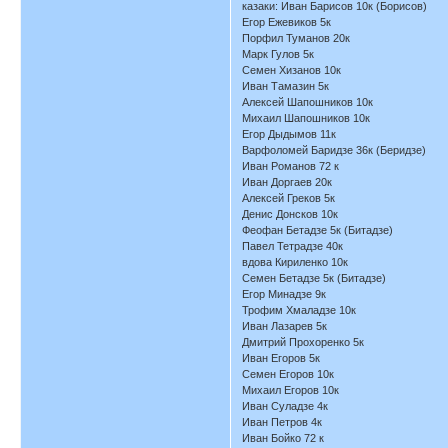
казаки: Иван Барисов 10к (Борисов)
Егор Ежевиков 5к
Порфил Туманов 20к
Марк Гулов 5к
Семен Хизанов 10к
Иван Тамазин 5к
Алексей Шапошников 10к
Михаил Шапошников 10к
Егор Дыдымов 11к
Варфоломей Баридзе 36к (Беридзе)
Иван Романов 72 к
Иван Доргаев 20к
Алексей Греков 5к
Денис Донсков 10к
Феофан Бетадзе 5к (Битадзе)
Павел Тетрадзе 40к
вдова Кириленко 10к
Семен Бетадзе 5к (Битадзе)
Егор Минадзе 9к
Трофим Хмаладзе 10к
Иван Лазарев 5к
Дмитрий Прохоренко 5к
Иван Егоров 5к
Семен Егоров 10к
Михаил Егоров 10к
Иван Суладзе 4к
Иван Петров 4к
Иван Бойко 72 к