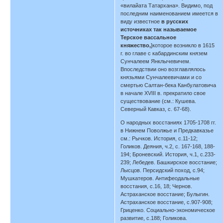
«вилайата Татархана». Видимо, под
последним наименованием имеется в
виду известное
в русских
источниках так называемое
Терское вассальное
княжество,
]которое возникло в 1615
г. во главе с кабардинским князем
Сунчалеем Янклычевичем.
Впоследствии оно возглавлялось
князьями Сунчалеевичами и со
смертью Салтан-бека Канбулатовича
в начале XVIII в. прекратило свое
существование (см.: Кушева.
Северный Кавказ, с. 67-68).
О народных восстаниях 1705-1708 гг.
в Нижнем Поволжье и Предкавказье
см.: Рычков. История, с.11-12;
Голиков. Деяния, ч.2, с. 167-168, 188-
194; Броневский. История, ч.1, с.233-
239; Лебедев. Башкирское восстание;
Лысцов. Персидский поход, с.94;
Мушкатеров. Антифеодальные
восстания, с.16, 18; Чернов.
Астраханское восстание; Булыгин.
Астраханское восстание, с.907-908;
Гриценко. Социально-экономическое
развитие, с.188; Голикова.