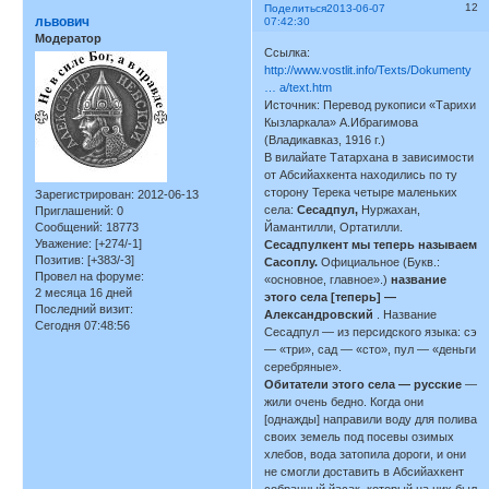
12
Поделиться
2013-06-07
львович
07:42:30
Модератор
Ссылка:
http://www.vostlit.info/Texts/Dokumenty
… a/text.htm
Источник: Перевод рукописи «Тарихи
Кызларкала» А.Ибрагимова
(Владикавказ, 1916 г.)
В вилайате Татархана в зависимости
от Абсийахкента находились по ту
сторону Терека четыре маленьких
Зарегистрирован
: 2012-06-13
села:
Сесадпул,
Нуржахан,
Приглашений:
0
Сообщений:
18773
Йамантилли, Ортатилли.
Уважение:
[+274/-1]
Сесадпулкент мы теперь называем
Позитив:
[+383/-3]
Сасоплу.
Официальное (Букв.:
Провел на форуме:
«основное, главное».)
название
2 месяца 16 дней
этого села [теперь] —
Последний визит:
Александровский
. Название
Сегодня 07:48:56
Сесадпул — из персидского языка: сэ
— «три», сад — «сто», пул — «деньги
серебряные».
Обитатели этого села — русские
—
жили очень бедно. Когда они
[однажды] направили воду для полива
своих земель под посевы озимых
хлебов, вода затопила дороги, и они
не смогли доставить в Абсийахкент