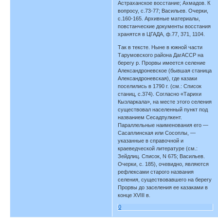
Астраханское восстание; Ахмадов. К
вопросу, с.73-77; Васильев. Очерки,
с.160-165. Архивные материалы,
повстанческие документы восстания
хранятся в ЦГАДА, ф.77, 371, 1104.
Так в тексте. Ныне в южной части
Тарумовского района ДагАССР на
берегу р. Прорвы имеется селение
Александроневское (бывшая станица
Александроневская), где казаки
поселились в 1790 г. (см.: Список
станиц, с.374). Согласно «Тарихи
Кызларкала», на месте этого селения
существовал населенный пункт под
названием Сесадпулкент.
Параллельные наименования его —
Сасаплинская или Сосоплы, —
указанные в справочной и
краеведческой литературе (см.:
Зейдлиц. Список, N 675; Васильев.
Очерки, с. 185), очевидно, являются
рефлексами старого названия
селения, существовавшего на берегу
Прорвы до заселения ее казаками в
конце XVIII в.
0