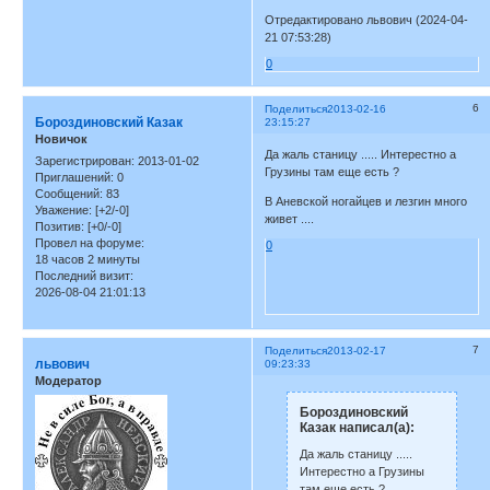
Отредактировано львович (2024-04-
21 07:53:28)
0
6
Поделиться
2013-02-16
Бороздиновский Казак
23:15:27
Новичок
Да жаль станицу ..... Интерестно а
Зарегистрирован
: 2013-01-02
Грузины там еще есть ?
Приглашений:
0
Сообщений:
83
В Аневской ногайцев и лезгин много
Уважение:
[+2/-0]
живет ....
Позитив:
[+0/-0]
Провел на форуме:
0
18 часов 2 минуты
Последний визит:
2026-08-04 21:01:13
7
Поделиться
2013-02-17
львович
09:23:33
Модератор
Бороздиновский
Казак написал(а):
Да жаль станицу .....
Интерестно а Грузины
там еще есть ?