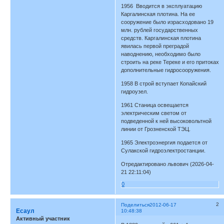
1956 Вводится в эксплуатацию
Каргалинская плотина. На ее
сооружение было израсходовано 19
млн. рублей государственных
средств. Каргалинская плотина
явилась первой преградой
наводнению, необходимо было
строить на реке Тереке и его притоках
дополнительные гидросооружения.
1958 В строй вступает Копайский
гидроузел.
1961 Станица освещается
электрическим светом от
подведенной к ней высоковольтной
линии от Грозненской ТЭЦ.
1965 Электроэнергия подается от
Сулакской гидроэлектростанции.
Отредактировано львович (2026-04-
21 22:11:04)
0
2
Поделиться
2012-06-17
Есаул
10:48:38
Активный участник