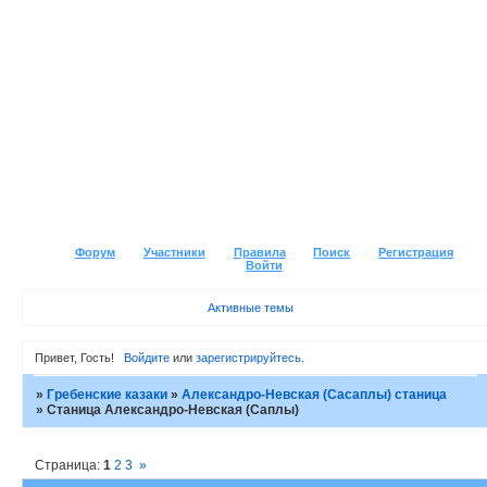
Форум
Участники
Правила
Поиск
Регистрация
Войти
Активные темы
Привет, Гость!
Войдите
или
зарегистрируйтесь
.
»
Гребенские казаки
»
Александро-Невская (Сасаплы) станица
»
Станица Александро-Невская (Саплы)
Страница:
1
2
3
»