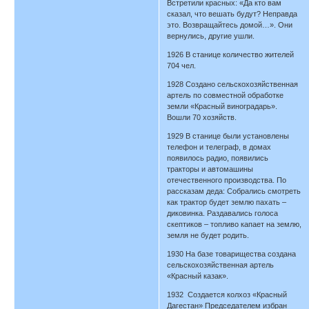
Встретили красных: «Да кто вам
сказал, что вешать будут? Неправда
это. Возвращайтесь домой…». Они
вернулись, другие ушли.
1926 В станице количество жителей
704 чел.
1928 Создано сельскохозяйственная
артель по совместной обработке
земли «Красный виноградарь».
Вошли 70 хозяйств.
1929 В станице были установлены
телефон и телеграф, в домах
появилось радио, появились
тракторы и автомашины
отечественного производства. По
рассказам деда: Собрались смотреть
как трактор будет землю пахать –
диковинка. Раздавались голоса
скептиков – топливо капает на землю,
земля не будет родить.
1930 На базе товарищества создана
сельскохозяйственная артель
«Красный казак».
1932 Создается колхоз «Красный
Дагестан» Председателем избран