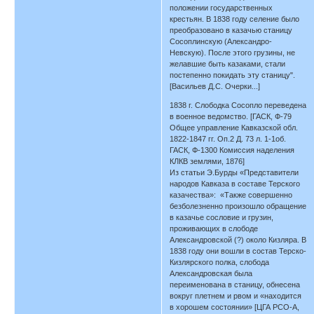
положении государственных
крестьян. В 1838 году селение было
преобразовано в казачью станицу
Сосоплинскую (Александро-
Невскую). После этого грузины, не
желавшие быть казаками, стали
постепенно покидать эту станицу".
[Васильев Д.С. Очерки...]
1838 г. Слободка Сосопло переведена
в военное ведомство. [ГАСК, Ф-79
Общее управление Кавказской обл.
1822-1847 гг. Оп.2 Д. 73 л. 1-1об.
ГАСК, Ф-1300 Комиссия наделения
КЛКВ землями, 1876]
Из статьи Э.Бурды «Представители
народов Кавказа в составе Терского
казачества»: «Также совершенно
безболезненно произошло обращение
в казачье сословие и грузин,
проживающих в слободе
Александровской (?) около Кизляра. В
1838 году они вошли в состав Терско-
Кизлярского полка, слобода
Александровская была
переименована в станицу, обнесена
вокруг плетнем и рвом и «находится
в хорошем состоянии» [ЦГА РСО-А,