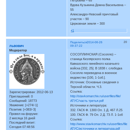
Петровны – 65
Вдова Кузьмина Домна Васильевна –
55
Александро-Невский причтовый
участок – 90
Церковная земля – 300
+1
20
Поделиться
2014-06-26
львович
09:37:22
Модератор
СОСОПЛИНСКАЯ (Сосопло) –
станица Кизлярского полка
Кавказского линейного казачьего
войска [332, 25]. В 1838 г. слободка
Сосопло переведена в военное
ведомство [100, 1-1об.].
Источник: Основные сведения о
Терской области. Ч.3.
Ссылка:
Зарегистрирован
: 2012-06-13
http://stavkomarchiv.ru/userfiles/file/
Приглашений:
0
Сообщений:
18773
АТУС/часть третья.pdf
Уважение:
[+274/-1]
Источники и литература:
Позитив:
[+383/-3]
332. ГАСК Ф. 1300 Оп. 1 Д. 467 Л.25
Провел на форуме:
100. ГАСК Ф. 79 Оп. 2 Д. 73 Л. 1-1об
2 месяца 16 дней
Ссылка:
Последний визит:
http://www.stavkomarchiv.ru/userfiles/file/
Сегодня 07:48:56
АТУС/источники и литература.pdf