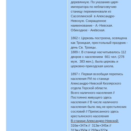
деревянную. По указанию царя-
императора по неблагозвучию
станицу переименовали из
Сасоплинской в Александро-
Невскую. Сокращенное
наименование - А.-Невская.
Обиходное - Ане́вская.
1862 г. Церковь построена, освящена
как Троицкая, престольный праздник -
день Св. Троицы.
1889 г. В станице насчитывалось 112
дворов с населением 661 чел. (278
муж. 383 жен.), была церковь и
церковно-приходская школа.
1897 г. Первая всеобщая перепись
населения РИ по станице
Александро-Невской Кизлярского
отдела Терской области.
Всего наличного населения //
Постоянно живущего здесь
населения // В числе наличного
населения было лиц не крестьянских
сословий // Приписанного здесь
крестьянского населения
В станице Александро-Невской:
316м+347ж // 313м+345ж //
313м+350ж // 293м+322ж.