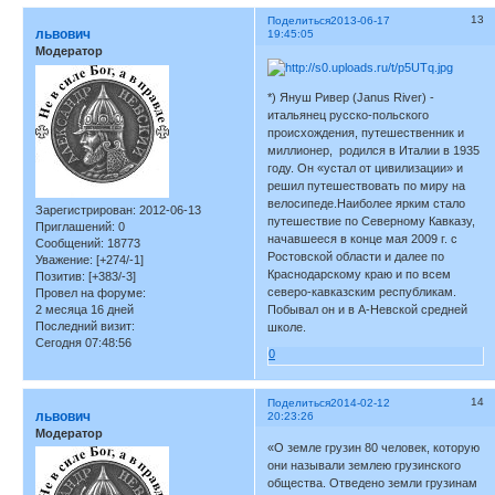
13
Поделиться
2013-06-17
львович
19:45:05
Модератор
*) Януш Ривер (Janus River) -
итальянец русско-польского
происхождения, путешественник и
миллионер, родился в Италии в 1935
году. Он «устал от цивилизации» и
решил путешествовать по миру на
велосипеде.Наиболее ярким стало
Зарегистрирован
: 2012-06-13
путешествие по Северному Кавказу,
Приглашений:
0
начавшееся в конце мая 2009 г. с
Сообщений:
18773
Ростовской области и далее по
Уважение:
[+274/-1]
Краснодарскому краю и по всем
Позитив:
[+383/-3]
северо-кавказским республикам.
Провел на форуме:
2 месяца 16 дней
Побывал он и в А-Невской средней
Последний визит:
школе.
Сегодня 07:48:56
0
14
Поделиться
2014-02-12
львович
20:23:26
Модератор
«О земле грузин 80 человек, которую
они называли землею грузинского
общества. Отведено земли грузинам