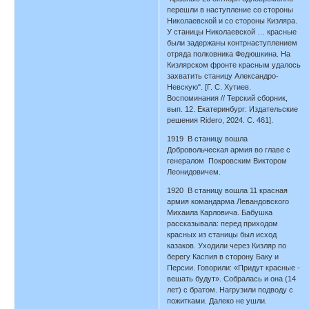
перешли в наступление со стороны
Николаевской и со стороны Кизляра.
У станицы Николаевской … красные
были задержаны контрнаступлением
отряда полковника Федюшкина. На
Кизлярском фронте красным удалось
захватить станицу Александро-
Невскую". [Г. С. Хутиев.
Воспоминания // Терский сборник,
вып. 12. Екатеринбург: Издательские
решения Ridero, 2024. С. 461].
1919 В станицу вошла
Добровольческая армия во главе с
генералом Покровским Виктором
Леонидовичем.
1920 В станицу вошла 11 красная
армия командарма Левандовского
Михаила Карловича. Бабушка
рассказывала: перед приходом
красных из станицы был исход
казаков. Уходили через Кизляр по
берегу Каспия в сторону Баку и
Персии. Говорили: «Придут красные -
вешать будут». Собралась и она (14
лет) с братом. Нагрузили подводу с
пожитками. Далеко не ушли.