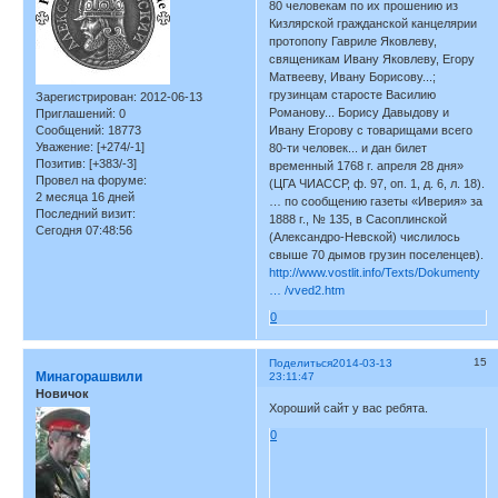
80 человекам по их прошению из
Кизлярской гражданской канцелярии
протопопу Гавриле Яковлеву,
священикам Ивану Яковлеву, Егору
Матвееву, Ивану Борисову...;
грузинцам старосте Василию
Зарегистрирован
: 2012-06-13
Романову... Борису Давыдову и
Приглашений:
0
Сообщений:
18773
Ивану Егорову с товарищами всего
Уважение:
[+274/-1]
80-ти человек... и дан билет
Позитив:
[+383/-3]
временный 1768 г. апреля 28 дня»
Провел на форуме:
(ЦГА ЧИАССР, ф. 97, оп. 1, д. 6, л. 18).
2 месяца 16 дней
… по сообщению газеты «Иверия» за
Последний визит:
1888 г., № 135, в Сасоплинской
Сегодня 07:48:56
(Александро-Невской) числилось
свыше 70 дымов грузин поселенцев).
http://www.vostlit.info/Texts/Dokumenty
… /vved2.htm
0
15
Поделиться
2014-03-13
Минагорашвили
23:11:47
Новичок
Хороший сайт у вас ребята.
0