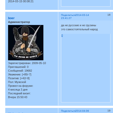
2014-03-15 00:08:21
18
Поделиться
2014-03-14
boer
23:41:27
Администратор
да не русские и не грузины
это самостоятельный народ
0
Зарегистрирован
: 2009-05-10
Приглашений:
0
Сообщений:
19682
Уважение:
[+85/-7]
Позитив:
[+42/-8]
Пол:
Мужской
Провел на форуме:
4 месяца 3 дня
Последний визит:
Вчера 15:50:43
19
Поделиться
2014-04-06