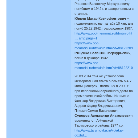
Рященко Валентину Меркурьевичу,
погибшим в 1942 г. и захороненным в
станице.
Юрьев Макар Ксенофонтович
–
подполковник, нач. штаба 10 кав. див.
погиб 25.12.1942, год рождения 1907.
http://www.obd-memorial.ru/html/info.ht
… amp;page=1
https://www.obd-
memorial.ru/html/info.htm?id=88122209
Рященко Валентин Меркурьевич
,
погиб в декабре 1942.
https://www.obd-
memorial.ru/html/info.htm?id=88122210
28.03.2014 там же установлена
мемориальная плита в память о 4-х
милиционерах, погибших в 2000 г.
при исполнении служебного долга во
время чеченской войны. Их имена:
Фелькер Владислав Викторович,
Авдеев Федор Владиславович,
Птицын Семен Васильевич,
Суворов Александр Анатольевич
,
уроженец ст. А-Невской
Тарумовского района, 1977 г.р.
http://www.tarumovka.ru/i-plakal-
dozhd…