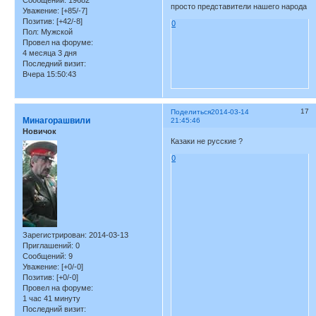
просто представители нашего народа
Уважение:
[+85/-7]
Позитив:
[+42/-8]
0
Пол:
Мужской
Провел на форуме:
4 месяца 3 дня
Последний визит:
Вчера 15:50:43
17
Поделиться
2014-03-14
Минагорашвили
21:45:46
Новичок
Казаки не русские ?
0
Зарегистрирован
: 2014-03-13
Приглашений:
0
Сообщений:
9
Уважение:
[+0/-0]
Позитив:
[+0/-0]
Провел на форуме:
1 час 41 минуту
Последний визит: