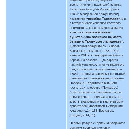
линии материнской); один из
деспотических правителей из рода
Татархана был убит Аманхором в
1705 г. Феодальное владение под
названием
«вилайат Татархана»
или
«Татарханское ханство» состояло,
несмотря на свое громкое название,
всего из семи населенных
пунктов. Оно возникло на месте
бывшего Тюменского владения
(о
Тюменском владении см.: Лавров.
Кавказская Тюмень, с. 163-175) в
начале XVII в. в междуречье Кумы и
Терека, на востоке — до берегов
Каспийского моря, и после недолгого
существования было уничтожено в
1705 г., в период народных восстаний,
охвативших Предкавказье и Нижнее
Поволжье. Территория бывшего
«ханства» на севере (Прикумье)
была захвачена калмыками, на юге
(Притеречье) — подпала вновь под
власть эндирейских и ташгечивских
правителей (Ибрагимов-Кизлярский.
Аманхор, с.24, 138; Васильев.
Загадка, с.44, 52).
Первый раздел «Тарихи Кызларкала»
целиком посвящен истории