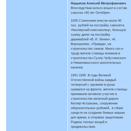
Нацыпов Алексей Митрофанович
.
Впоследствии колхоз вошел в состав
совхоза «40 лет Октября».
1935 Станичники внесли около 40
тыс. рублей на постройку самолета
«Кизлярский комсомолец», большую
сумму денег на постройку
дирижаблей «В. И. Ленин», «К.
Ворошилов», «Правда», на
строительство танков. Много сил и
труда жители станицы вложили в
строительство Суллу-Чубутлинского
и Невиномысского оросительных
каналов.
1941-1945 В годы Великой
Отечественной войны каждый
четвертый с оружием в руках
сражался на фронте, жители станицы
принимали активное участие в
строительстве железной дороги
Кизляр-Астрахань, сооружении
оборонительных рубежей, в сборе
средств на создание боевых машин
для армии, в отправке защитникам
Родины теплых вещей и
продовольствия.