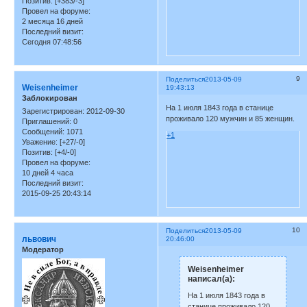
Позитив:
[+383/-3]
Провел на форуме:
2 месяца 16 дней
Последний визит:
Сегодня 07:48:56
9
Поделиться
2013-05-09
Weisenheimer
19:43:13
Заблокирован
На 1 июля 1843 года в станице
Зарегистрирован
: 2012-09-30
проживало 120 мужчин и 85 женщин.
Приглашений:
0
Сообщений:
1071
+1
Уважение:
[+27/-0]
Позитив:
[+4/-0]
Провел на форуме:
10 дней 4 часа
Последний визит:
2015-09-25 20:43:14
10
Поделиться
2013-05-09
львович
20:46:00
Модератор
Weisenheimer
написал(а):
На 1 июля 1843 года в
станице проживало 120