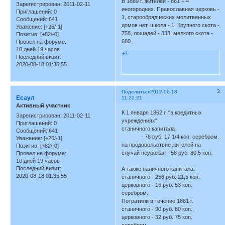
В 1889 г. жителей - 661 + 4
Зарегистрирован
: 2011-02-11
иногородних. Православная церковь -
Приглашений:
0
1, старообрядческих молитвенных
Сообщений:
641
домов нет, школа - 1. Крупного скота -
Уважение:
[+26/-1]
758, лошадей - 333, мелкого скота -
Позитив:
[+82/-0]
680.
Провел на форуме:
10 дней 19 часов
+1
Последний визит:
2020-08-18 01:35:55
3
Поделиться
2012-06-18
Есаул
11:20:21
Активный участник
К 1 января 1862 г. "в кредитных
Зарегистрирован
: 2011-02-11
учреждениях"
Приглашений:
0
станичного капитала
Сообщений:
641
- 78 руб. 17 1/4 коп. серебром.
Уважение:
[+26/-1]
на продовольствие жителей на
Позитив:
[+82/-0]
случай неурожая - 58 руб. 80,5 коп.
Провел на форуме:
10 дней 19 часов
Последний визит:
А также наличного капитала:
2020-08-18 01:35:55
станичного - 256 руб. 21,5 коп.
церковного - 16 руб. 53 коп.
серебром.
Потратили в течение 1861 г.
станичного - 90 руб. 80 коп.,
церковного - 32 руб. 75 коп.
серебром.