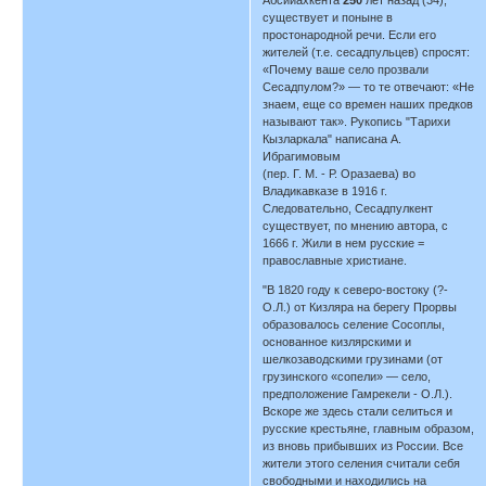
существует и поныне в
простонародной речи. Если его
жителей (т.е. сесадпульцев) спросят:
«Почему ваше село прозвали
Сесадпулом?» — то те отвечают: «Не
знаем, еще со времен наших предков
называют так». Рукопись "Тарихи
Кызларкала" написана А.
Ибрагимовым
(пер. Г. М. - Р. Оразаева) во
Владикавказе в 1916 г.
Следовательно, Сесадпулкент
существует, по мнению автора, с
1666 г. Жили в нем русские =
православные христиане.
"В 1820 году к северо-востоку (?-
О.Л.) от Кизляра на берегу Прорвы
образовалось селение Сосоплы,
основанное кизлярскими и
шелкозаводскими грузинами (от
грузинского «сопели» — село,
предположение Гамрекели - О.Л.).
Вскоре же здесь стали селиться и
русские крестьяне, главным образом,
из вновь прибывших из России. Все
жители этого селения считали себя
свободными и находились на