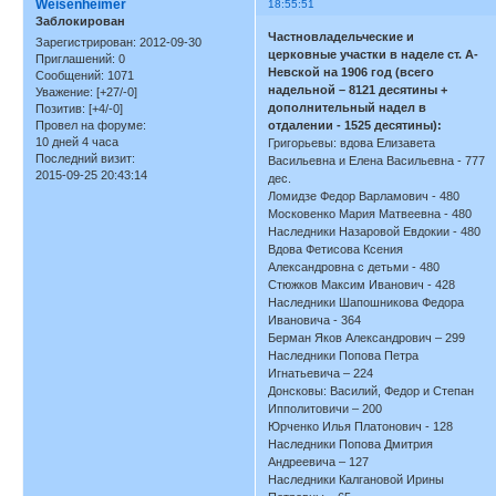
Weisenheimer
18:55:51
Заблокирован
Частновладельческие и
Зарегистрирован
: 2012-09-30
церковные участки в наделе ст. А-
Приглашений:
0
Невской на 1906 год (всего
Сообщений:
1071
надельной – 8121 десятины +
Уважение:
[+27/-0]
дополнительный надел в
Позитив:
[+4/-0]
отдалении - 1525 десятины):
Провел на форуме:
10 дней 4 часа
Григорьевы: вдова Елизавета
Последний визит:
Васильевна и Елена Васильевна - 777
2015-09-25 20:43:14
дес.
Ломидзе Федор Варламович - 480
Московенко Мария Матвеевна - 480
Наследники Назаровой Евдокии - 480
Вдова Фетисова Ксения
Александровна с детьми - 480
Стюжков Максим Иванович - 428
Наследники Шапошникова Федора
Ивановича - 364
Берман Яков Александрович – 299
Наследники Попова Петра
Игнатьевича – 224
Донсковы: Василий, Федор и Степан
Ипполитовичи – 200
Юрченко Илья Платонович - 128
Наследники Попова Дмитрия
Андреевича – 127
Наследники Калгановой Ирины