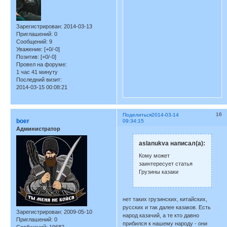
Зарегистрирован
: 2014-03-13
Приглашений:
0
Сообщений:
9
Уважение:
[+0/-0]
Позитив:
[+0/-0]
Провел на форуме:
1 час 41 минуту
Последний визит:
2014-03-15 00:08:21
16
Поделиться
2014-03-14
boer
09:34:15
Администратор
aslanukva написал(а):
Кому может
заинтересует статья
Грузины казаки
нет таких грузинских, китайских,
русских и так далее казаков. Есть
Зарегистрирован
: 2009-05-10
народ казачий, а те кто давно
Приглашений:
0
прибился к нашему народу - они
Сообщений:
19682