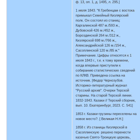
ф. 13, оп. 1, д. 1495, л. 295.]
1 июля 1843. "К Гребенцам с востока
примыкал Семейный Кизлярский
полк. Он состоял из станиц:
Каргалинской 487 м./593 ж.,
Дубовской 426 м./452 ж.,
Бороздинской 264 м./312 ж.,
Кизлярской 698 м./766 ж.,
Александрийской 126 м./154 ж.,
Сасоплинской 120 м./85 ж."
Примечание. Цифры относятся к 1
июля 1843 г., т.е. к тому времени,
когда впервые приступили к
собиранию статистических сведений
по КЛКВ. Приведена ссылка на
источник. [Федор Чернозубов.
Историко-литературный журнал
"Русский архив". Очерки Терской
старины. На старой Терской линии.
1832-1843. Казаки // Терский сборник,
вып. 10. Екатеринбург, 2023. С. 541]
1853 г. Казаки-грузины переселены на
новое место?. [ Великая Н.Н.]
1858 г. Из станицы Кизлярской в
Сасоплинскую решено перенести
казачью Свято-Троицкую церковь,