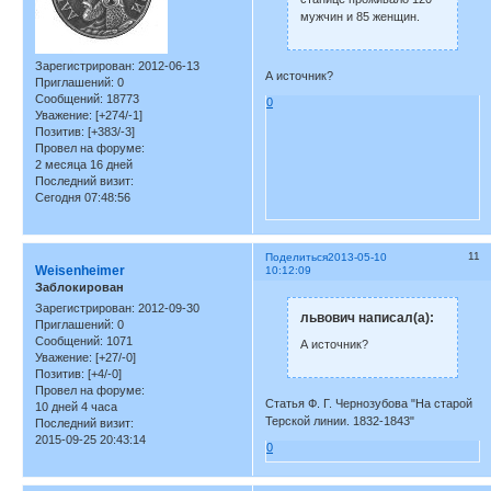
мужчин и 85 женщин.
Зарегистрирован
: 2012-06-13
А источник?
Приглашений:
0
Сообщений:
18773
0
Уважение:
[+274/-1]
Позитив:
[+383/-3]
Провел на форуме:
2 месяца 16 дней
Последний визит:
Сегодня 07:48:56
11
Поделиться
2013-05-10
Weisenheimer
10:12:09
Заблокирован
Зарегистрирован
: 2012-09-30
львович написал(а):
Приглашений:
0
Сообщений:
1071
А источник?
Уважение:
[+27/-0]
Позитив:
[+4/-0]
Провел на форуме:
Статья Ф. Г. Чернозубова "На старой
10 дней 4 часа
Терской линии. 1832-1843"
Последний визит:
2015-09-25 20:43:14
0