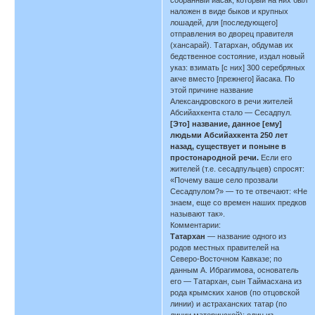
собранный йасак, который на них был
наложен в виде быков и крупных
лошадей, для [последующего]
отправления во дворец правителя
(хансарай). Татархан, обдумав их
бедственное состояние, издал новый
указ: взимать [с них] 300 серебряных
акче вместо [прежнего] йасака. По
этой причине название
Александровского в речи жителей
Абсийахкента стало — Сесадпул.
[Это] название, данное [ему]
людьми Абсийахкента 250 лет
назад, существует и поныне в
простонародной речи.
Если его
жителей (т.е. сесадпульцев) спросят:
«Почему ваше село прозвали
Сесадпулом?» — то те отвечают: «Не
знаем, еще со времен наших предков
называют так».
Комментарии:
Татархан
— название одного из
родов местных правителей на
Северо-Восточном Кавказе; по
данным А. Ибрагимова, основатель
его — Татархан, сын Таймасхана из
рода крымских ханов (по отцовской
линии) и астраханских татар (по