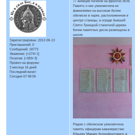
77 аневцев погибли на фронтах ВОВ.
Память о них увековечена их
фамилиями на высоком белом
обелиске в парке, расположенном в
центре станицы, в ограде бывшей
Свято-Троицкой станичной церкви.
Копии памятных досок размещены в
школе.
Зарегистрирован
: 2012-06-13
Приглашений:
0
Сообщений:
18773
Уважение:
[+274/-1]
Позитив:
[+383/-3]
Провел на форуме:
2 месяца 16 дней
Последний визит:
Сегодня 07:48:56
Рядом с обелиском увековечена
память офицерам-кавалеристам:
Юрьеву Макару Ксенофонтовичу и