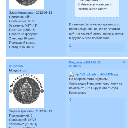
В Аневской ногайцев и
лезгин много живет ....
Зарегистрирован
: 2012-06-13
Приглашений:
0
Сообщений:
18773
В станице были казаки грузинского
Уважение:
[+274/-1]
происхождения. Те, кто не захотел
Позитив:
[+383/-3]
войти в казачий этнос, переселялись
Провел на форуме:
в другие места проживания.
2 месяца 16 дней
Последний визит:
0
Сегодня 07:48:56
8
Поделиться
2013-02-22
львович
20:45:30
Модератор
На обороте фото надпись:
Александра Невскому Кресткому на
память от 2-го Окружного съезда
Кресткомов
0
Зарегистрирован
: 2012-06-13
Приглашений:
0
Сообщений:
18773
Уважение:
[+274/-1]