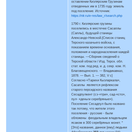
оставлении Кизлярским Грузинам
отведенных им в 1735 году земель
под поселение. Источник:
https://nlr.ru/e-res/law_r/search.php
1790 г. Кизлярские грузины
поселились в местечке Сасаплы
(Саплы), будущей станицы
Александо-Невской.[Список станиц
Терского казачьего войска, с
показанием времени основания,
положения и народонаселения каждой
станицы. —Сборник сведений о
Терской области / Изд. Терск. обл.
стат. ком. под ред. и. д. секр. ком. Н.
Благовещенского. — Владикавказ,
1878. — Вып. 1. — 382, V с]
Согласно «Тарихи Кызларкала»,
Сасаплы является рефлексом
старого персидского названия
Сесадпулкент (сэ-«три», сад-«сто»,
пул- «деньги серебряные»).
Поселение Сесадпул было названо
так потому, что жители этого
поселения - русские - были
обложены феодальным владельцем
ясаком в 300 серебряных монет. "
[Это] название, данное [ему] людьми
Абсийахкента
250
лет назад (34),