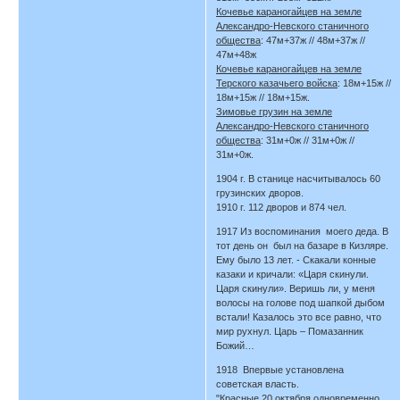
Кочевье караногайцев на земле
Александро-Невского станичного
общества
: 47м+37ж // 48м+37ж //
47м+48ж
Кочевье караногайцев на земле
Терского казачьего войска
: 18м+15ж //
18м+15ж // 18м+15ж.
Зимовье грузин на земле
Александро-Невского станичного
общества
: 31м+0ж // 31м+0ж //
31м+0ж.
1904 г. В станице насчитывалось 60
грузинских дворов.
1910 г. 112 дворов и 874 чел.
1917 Из воспоминания моего деда. В
тот день он был на базаре в Кизляре.
Ему было 13 лет. - Скакали конные
казаки и кричали: «Царя скинули.
Царя скинули». Веришь ли, у меня
волосы на голове под шапкой дыбом
встали! Казалось это все равно, что
мир рухнул. Царь – Помазанник
Божий…
1918 Впервые установлена
советская власть.
"Красные 20 октября одновременно