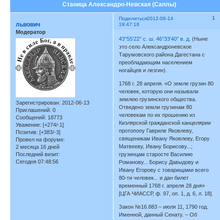
Станица Александро-Невская (Саплы)
1
Поделиться
2012-06-14
львович
19:47:18
Модератор
43°55′22″ с. ш. 46°33′40″ в. д.
(Ныне
это село Александроневское
Тарумовского района Дагестана с
преобладающим населением
ногайцев и лезгин).
1768 г. 28 апреля. «О земле грузин 80
человек, которую они называли
землею грузинского общества.
Зарегистрирован
: 2012-06-13
Отведено земли грузинам 80
Приглашений:
0
человекам по их прошению из
Сообщений:
18773
Кизлярской гражданской канцелярии
Уважение:
[+274/-1]
протопопу Гавриле Яковлеву,
Позитив:
[+383/-3]
священикам Ивану Яковлеву, Егору
Провел на форуме:
Матвееву, Ивану Борисову...;
2 месяца 16 дней
Последний визит:
грузинцам старосте Василию
Сегодня 07:48:56
Романову... Борису Давыдову и
Ивану Егорову с товарищами всего
80-ти человек... и дан билет
временный 1768 г. апреля 28 дня»
[ЦГА ЧИАССР, ф. 97, оп. 1, д. 6, л. 18].
Закон №16.883 – июля 11, 1790 год.
Именной, данный Сенату. – Об