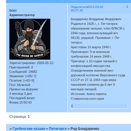
1
Поделиться
2012-03-04
boer
20:27:35
Администратор
Бондаренко Владимир Федорович
Родился в 1926 г., г. Пя-тигорск;
образование низшее; член ВЛКСМ с
1946 года; военнослужащий в/ч
58130, рядовой. Проживал: г. Пя-
тигорск.
Арестован 15 марта 1948 г.
Приговорен: 9-м военным
трибуналом 14 июня 1948 г.
Приговор: к 10 годам лагерей с
Зарегистрирован
: 2009-05-10
конфискацией имущества.
Приглашений:
0
Определением военной жел.
Сообщений:
19682
дорожной коллегии Верховного суда
Уважение:
[+85/-7]
СССР от 27.11.1954 года мера
Позитив:
[+42/-8]
наказания снижена до 6 лет 6
Пол:
Мужской
Провел на форуме:
месяцев лагерей.
4 месяца 3 дня
Источник: Книга памяти
Последний визит:
Ставропольского края
Вчера 15:50:43
0
Страница:
1
»
Гребенские казаки
»
Пятигорск
»
Род Бондаренко