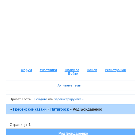
Форум
Участники
Правила
Поиск
Регистрация
Войти
Активные темы
Привет, Гость!
Войдите
или
зарегистрируйтесь
.
»
Гребенские казаки
»
Пятигорск
»
Род Бондаренко
Страница:
1
Род Бондаренко