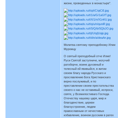
жизни, проведенных в монастыре".
Молитва святому преподобному Илии
Муромцу
О святый преподобный отче Илие!
Руси Святой заступниче, могучий
ратоборче, воине духовный и
телесный ей явивыйся, в житии
своем благу народа Русскаго и
прославлению Бога Христианскаго
верно послуживый, и по
преставлении своем престательства
своего о нас не оставивый, испроси,
святе, у Всемилостиваго Господа
Отечеству нашему царя, мир и
благоденствие, церкви
благоустроение, людем
православным от нечестивых
избавление, воином русским в ратех