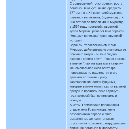
С современной точки зрения, росту
богатырь был чуть выше среднего -
177 см, но в XII веке такой мужчина
считался великаном, (и даже спустя
350 лет после гибели Ильи Муромца,
в 1584 году, проезжий львовский
купец Мартин Грюневег был поражен
"мощами великана" древнерусской
истории).
Впрочем, телосложением Илья
Муромец действительно отличался от
обычных людей - он был "ладно
скроен и крепко сбит" - "косая сажень
в плечах", как говаривали в старину.
Феноменальная сила богатыря
передалась по наследству и его
далеким потомкам - роду
карачаровских селян Гущиных,
которые вполне могли, как их великий
предок, в прошлом веке сдвинуть
груз, который был не под силу и
лошади.
Анатомы отметили в поясничном
отделе тела Ильи искривление
позвоночника вправо и явно
выраженные дополнительные
отростки на позвонках, затруднявшие
движение богатыря в молодости