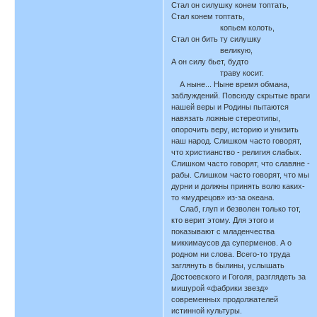
Стал он силушку конем топтать,
Стал конем топтать,
копьем колоть,
Стал он бить ту силушку
великую,
А он силу бьет, будто
траву косит.
А ныне... Ныне время обмана,
заблуждений. Повсюду скрытые враги
нашей веры и Родины пытаются
навязать ложные стереотипы,
опорочить веру, историю и унизить
наш народ. Слишком часто говорят,
что христианство - религия слабых.
Слишком часто говорят, что славяне -
рабы. Слишком часто говорят, что мы
дурни и должны принять волю каких-
то «мудрецов» из-за океана.
Слаб, глуп и безволен только тот,
кто верит этому. Для этого и
показывают с младенчества
миккимаусов да суперменов. А о
родном ни слова. Всего-то труда
заглянуть в былины, услышать
Достоевского и Гоголя, разглядеть за
мишурой «фабрики звезд»
современных продолжателей
истинной культуры.