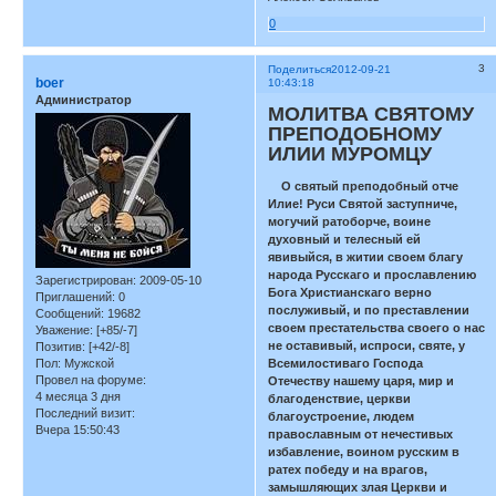
0
3
Поделиться
2012-09-21
boer
10:43:18
Администратор
МОЛИТВА СВЯТОМУ
ПРЕПОДОБНОМУ
ИЛИИ МУРОМЦУ
О святый преподобный отче
Илие! Руси Святой заступниче,
могучий ратоборче, воине
духовный и телесный ей
явивыйся, в житии своем благу
народа Русскаго и прославлению
Зарегистрирован
: 2009-05-10
Бога Христианскаго верно
Приглашений:
0
послуживый, и по преставлении
Сообщений:
19682
своем престательства своего о нас
Уважение:
[+85/-7]
не оставивый, испроси, святе, у
Позитив:
[+42/-8]
Пол:
Мужской
Всемилостиваго Господа
Провел на форуме:
Отечеству нашему царя, мир и
4 месяца 3 дня
благоденствие, церкви
Последний визит:
благоустроение, людем
Вчера 15:50:43
православным от нечестивых
избавление, воином русским в
ратех победу и на врагов,
замышляющих злая Церкви и