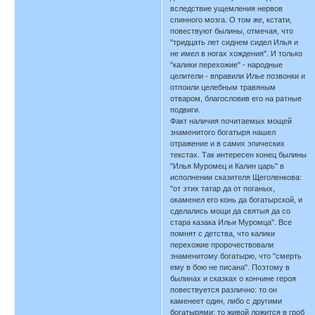
вследствие ущемления нервов
спинного мозга. О том же, кстати,
повествуют былины, отмечая, что
"тридцать лет сиднем сидел Илья и
не имел в ногах хождения". И только
"калики перехожие" - народные
целители - вправили Илье позвонки и
отпоили целебным травяным
отваром, благословив его на ратные
подвиги.
Факт наличия почитаемых мощей
знаменитого богатыря нашел
отражение и в самих эпических
текстах. Так интересен конец былины
"Илья Муромец и Калин царь" в
исполнении сказителя Щеголенкова:
"от этих татар да от поганых,
окаменел его конь да богатырской, и
сделались мощи да святыя да со
стара казака Ильи Муромца". Все
помнят с детства, что калики
перехожие пророчествовали
знаменитому богатырю, что "смерть
ему в бою не писана". Поэтому в
былинах и сказках о кончине героя
повествуется различно: то он
каменеет один, либо с другими
богатырями; то живой ложится в гроб