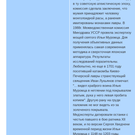
в ту советскую атеистическую эпоху,
комиссия сделала заключение, что
мумия принадлежит человеку
монголоидной расы, а ранения
имитированы монахами лавры. В
1988г. Межведомственная комиссия
Минздрава УССР провела экспертизу
мощей святого Ильи Муромца. Для
получения объективных данных
применялась самая современная
методика и сверхточная японская
аппаратура. Результаты
исследований поразительны.
Любопытно, но еще в 1701 году
посетивший катакомбы Киево-
Печерской лавры странствующий
священник Иван Лукьянов отмечал:
"... видел храброго воина Илью
Муромца в нетлении под покрывалом
златым, рука у него левая пробита
копием". Другую рану на груди
паломник не мог видеть из-за
золоченого покрывала.
Медэксперты датировали останки с
честью павшего в бою ратника XII
веком, и по версии Сергея Хведчени
временной период жизни Ильи
Муромца с 1148 по 1203 годы.