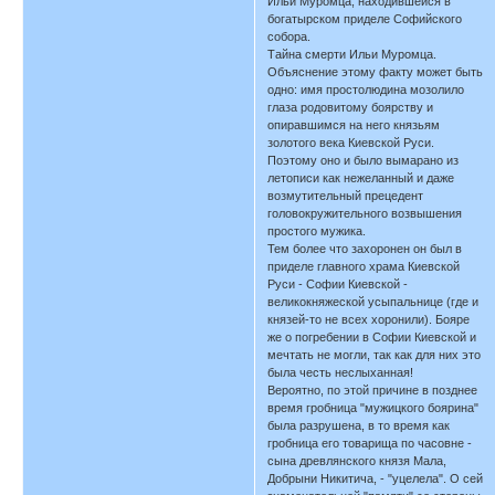
Ильи Муромца, находившейся в
богатырском приделе Софийского
собора.
Тайна смерти Ильи Муромца.
Объяснение этому факту может быть
одно: имя простолюдина мозолило
глаза родовитому боярству и
опиравшимся на него князьям
золотого века Киевской Руси.
Поэтому оно и было вымарано из
летописи как нежеланный и даже
возмутительный прецедент
головокружительного возвышения
простого мужика.
Тем более что захоронен он был в
приделе главного храма Киевской
Руси - Софии Киевской -
великокняжеской усыпальнице (где и
князей-то не всех хоронили). Бояре
же о погребении в Софии Киевской и
мечтать не могли, так как для них это
была честь неслыханная!
Вероятно, по этой причине в позднее
время гробница "мужицкого боярина"
была разрушена, в то время как
гробница его товарища по часовне -
сына древлянского князя Мала,
Добрыни Никитича, - "уцелела". О сей