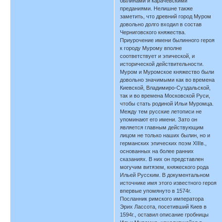
былинами и карачевскими
преданиями. Нелишне также
заметить, что древний город Муром
довольно долго входил в состав
Черниговского княжества.
Приурочение имени былинного героя
к городу Мурому вполне
соответствует и эпической, и
исторической действительности.
Муром и Муромское княжество были
довольно значимыми как во времена
Киевской, Владимиро-Суздальской,
так и во времена Московской Руси,
чтобы стать родиной Ильи Муромца.
Между тем русские летописи не
упоминают его имени. Зато он
является главным действующим
лицом не только наших былин, но и
германских эпических поэм XIIIв.,
основанных на более ранних
сказаниях. В них он представлен
могучим витязем, княжеского рода
Ильей Русским. В документальном
источнике имя этого известного героя
впервые упомянуто в 1574г.
Посланник римского императора
Эрих Лассота, посетивший Киев в
1594г., оставил описание гробницы