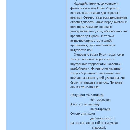
Чудодейственную духовную и
физическую силу Илья Муромец
использовал только для борьбы с
врагами Отечества и восстановления
справедливости. Даже перед битвой с
половцем Калином он долго
уговаривает его уйти добровольно, не
проливая зря крови. И только
встретив упрямство и злобу
противника, русский богатырь
вступает в бой.
Основные враги Руси тогда, как и
теперь, внешние агрессоры и
внутренние террористы «соловьи-
разбойники». Их никто не называл
тогда «борющимся народом», как
сейчас называют убийц Беслана. Не
было путаницы в мыслях. Поганые
они и есть поганые.
Напущает-то богатырь
святорусския
А на тую ли на силу
на татарскую.
Он спустил коня
да богатырскаго,
Да поехал ли по той по силушке
татарской,