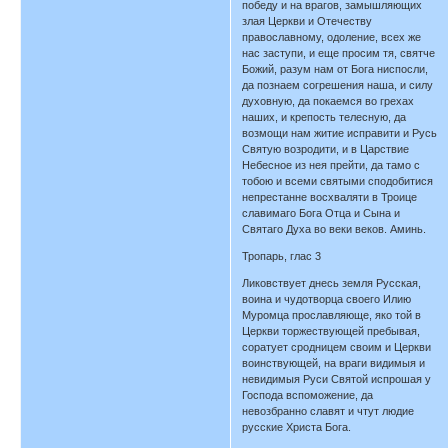
победу и на врагов, замышляющих
злая Церкви и Отечеству
православному, одоление, всех же
нас заступи, и еще просим тя, святче
Божий, разум нам от Бога ниспосли,
да познаем согрешения наша, и силу
духовную, да покаемся во грехах
наших, и крепость телесную, да
возмощи нам житие исправити и Русь
Святую возродити, и в Царствие
Небесное из нея прейти, да тамо с
тобою и всеми святыми сподобитися
непрестанне восхваляти в Троице
славимаго Бога Отца и Сына и
Святаго Духа во веки веков. Аминь.
Тропарь, глас 3
Ликовствует днесь земля Русская,
воина и чудотворца своего Илию
Муромца прославляюще, яко той в
Церкви торжествующей пребывая,
соратует сродницем своим и Церкви
воинствующей, на враги видимыя и
невидимыя Руси Святой испрошая у
Господа вспоможение, да
невозбранно славят и чтут людие
русские Христа Бога.