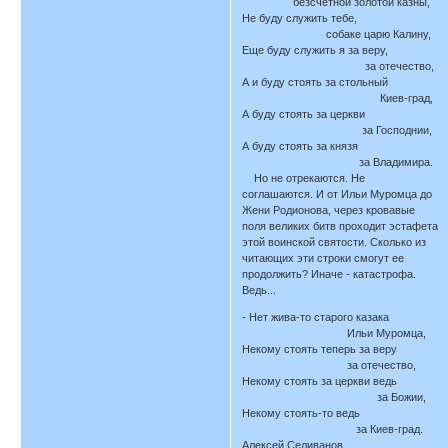
безсчетной золотой казны,
Не буду служить тебе,
собаке царю Калину,
Еще буду служить я за веру,
за отечество,
А и буду стоять за стольный
Киев-град,
А буду стоять за церкви
за Господнии,
А буду стоять за князя
за Владимира.
Но не отрекаются. Не
соглашаются. И от Ильи Муромца до
Жени Родионова, через кровавые
поля великих битв проходит эстафета
этой воинской святости. Сколько из
читающих эти строки смогут ее
продолжить? Иначе - катастрофа.
Ведь...
- Нет жива-то старого казака
Ильи Муромца,
Некому стоять теперь за веру
за отечество,
Некому стоять за церкви ведь
за Божии,
Некому стоять-то ведь
за Киев-град.
Алексей Селиванов