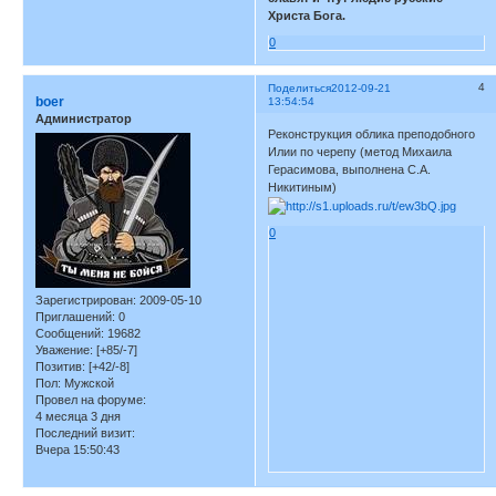
Христа Бога.
0
4
Поделиться
2012-09-21
boer
13:54:54
Администратор
Реконструкция облика преподобного
Илии по черепу (метод Михаила
Герасимова, выполнена С.А.
Никитиным)
0
Зарегистрирован
: 2009-05-10
Приглашений:
0
Сообщений:
19682
Уважение:
[+85/-7]
Позитив:
[+42/-8]
Пол:
Мужской
Провел на форуме:
4 месяца 3 дня
Последний визит:
Вчера 15:50:43