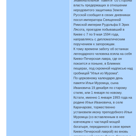
знаменательной "памяти" со стороны
власть предержащих в отношении
неродовитого защитника Земли
Русской сообщил в своих дневниках
посол императора Священной
Римской империи Рудольфа II Эрих
Лясота, проездом побывавший в
Киеве с 7 по 9 мая 1594 года,
направляясь с дипломатическим
поручением к запорожцам.
К тому времени заботу об останках
легендарного человека взяла на себя
Киево-Печерская лавра, где он
покоится и поныне, в Ближних
пещерах, под скромной надписью над
гробницей "Илья из Мурома".
По церковному календарю день
памяти Ильи Муромца, сына
Ивановича 19 декабря по старому
стилю, или 1 января по новому.
Кстати, именно 1 января 1993 года на
родине Ильи Ивановича, в селе
Карачарове, торжественно
установили икону преподобного Ильи
Муромца (со вставленным в нее
ковчежцем с частицей мощей
богатыря, переданного в свое время
Киево-Печерской лаврой) во вновь