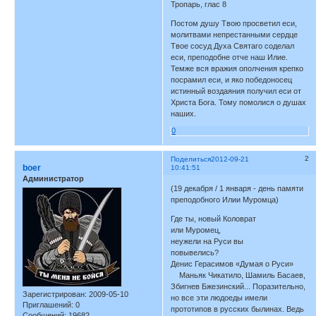
Тропарь, глас 8
Постом душу Твою просветил еси,
молитвами непрестанными сердце
Твое сосуд Духа Святаго соделал
еси, преподобне отче наш Илие.
Темже вся вражия ополчения крепко
посрамил еси, и яко победоносец
истинный воздаяния получил еси от
Христа Бога. Тому помолися о душах
наших.
0
2
Поделиться
2012-09-21
boer
10:41:51
Администратор
(19 декабря / 1 января - день памяти
преподобного Илии Муромца)
Где ты, новый Коловрат
или Муромец,
неужели на Руси вы
повывелись?
Денис Герасимов «Думая о Руси»
Маньяк Чикатило, Шамиль Басаев,
Збигнев Бжезинский... Поразительно,
Зарегистрирован
: 2009-05-10
но все эти людоеды имели
Приглашений:
0
прототипов в русских былинах. Ведь
Сообщений:
19682