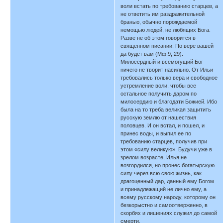
воли встать по требованию старцев, а
не ответить им раздражительной
бранью, обычно порождаемой
немощью людей, не любящих Бога.
Разве не об этом говорится в
священном писании: По вере вашей
да будет вам (Мф.9, 29).
Милосердный и всемогущий Бог
ничего не творит насильно. От Ильи
требовались только вера и свободное
устремление воли, чтобы все
остальное получить даром по
милосердию и благодати Божией. Ибо
была на то треба великая защитить
русскую землю от нашествия
половцев. И он встал, и пошел, и
принес воды, и выпил ее по
требованию старцев, получив при
этом «силу великую». Будучи уже в
зрелом возрасте, Илья не
возгордился, но пронес богатырскую
силу через всю свою жизнь, как
драгоценный дар, данный ему Богом
и принадлежащий не лично ему, а
всему русскому народу, которому он
безкорыстно и самоотверженно, в
скорбях и лишениях служил до самой
смерти.