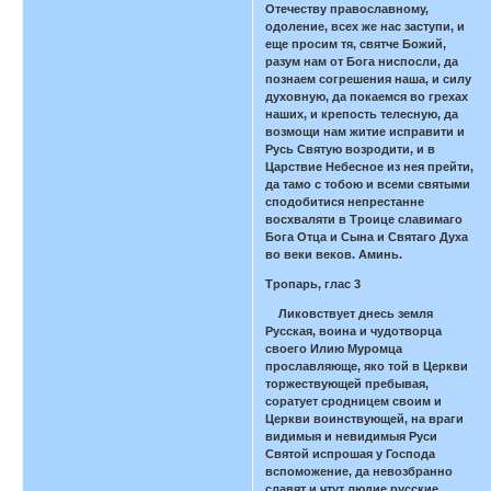
Отечеству православному,
одоление, всех же нас заступи, и
еще просим тя, святче Божий,
разум нам от Бога ниспосли, да
познаем согрешения наша, и силу
духовную, да покаемся во грехах
наших, и крепость телесную, да
возмощи нам житие исправити и
Русь Святую возродити, и в
Царствие Небесное из нея прейти,
да тамо с тобою и всеми святыми
сподобитися непрестанне
восхваляти в Троице славимаго
Бога Отца и Сына и Святаго Духа
во веки веков. Аминь.
Тропарь, глас 3
Ликовствует днесь земля
Русская, воина и чудотворца
своего Илию Муромца
прославляюще, яко той в Церкви
торжествующей пребывая,
соратует сродницем своим и
Церкви воинствующей, на враги
видимыя и невидимыя Руси
Святой испрошая у Господа
вспоможение, да невозбранно
славят и чтут людие русские