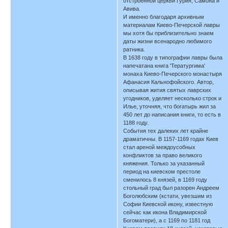
отстроенной церкви Гурия, Самона и
Авива.
И именно благодаря архивным
материалам Киево-Печерской лавры
мы хотя бы приблизительно знаем
даты жизни всенародно любимого
ратника.
В 1638 году в типографии лавры была
напечатана книга 'Тератургима'
монаха Киево-Печерского монастыря
Афанасия Кальнофойского. Автор,
описывая жития святых лаврских
угодников, уделяет несколько строк и
Илье, уточняя, что богатырь жил за
450 лет до написания книги, то есть в
1188 году.
События тех далеких лет крайне
драматичны. В 1157-1169 годах Киев
стал ареной междоусобных
конфликтов за право великого
княжения. Только за указанный
период на киевском престоле
сменилось 8 князей, в 1169 году
стольный град был разорен Андреем
Боголюбским (кстати, увезшим из
Софии Киевской икону, известную
сейчас как икона Владимирской
Богоматери), а с 1169 по 1181 год