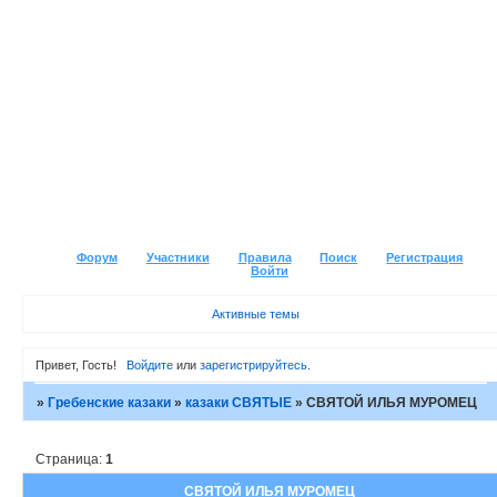
Форум
Участники
Правила
Поиск
Регистрация
Войти
Активные темы
Привет, Гость!
Войдите
или
зарегистрируйтесь
.
»
Гребенские казаки
»
казаки СВЯТЫЕ
»
СВЯТОЙ ИЛЬЯ МУРОМЕЦ
Страница:
1
СВЯТОЙ ИЛЬЯ МУРОМЕЦ