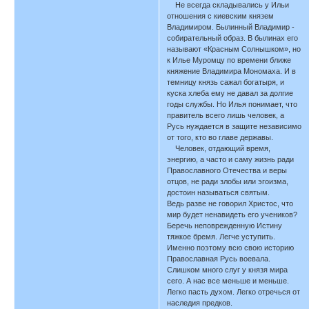
Не всегда складывались у Ильи
отношения с киевским князем
Владимиром. Былинный Владимир -
собирательный образ. В былинах его
называют «Красным Солнышком», но
к Илье Муромцу по времени ближе
княжение Владимира Мономаха. И в
темницу князь сажал богатыря, и
куска хлеба ему не давал за долгие
годы службы. Но Илья понимает, что
правитель всего лишь человек, а
Русь нуждается в защите независимо
от того, кто во главе державы.
Человек, отдающий время,
энергию, а часто и саму жизнь ради
Православного Отечества и веры
отцов, не ради злобы или эгоизма,
достоин называться святым.
Ведь разве не говорил Христос, что
мир будет ненавидеть его учеников?
Беречь неповрежденную Истину
тяжкое бремя. Легче уступить.
Именно поэтому всю свою историю
Православная Русь воевала.
Слишком много слуг у князя мира
сего. А нас все меньше и меньше.
Легко пасть духом. Легко отречься от
наследия предков.