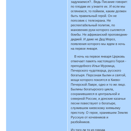
задумаемся?.. Ведь Писание говорит:
по плодам их узнаете их. И если мы
оглянемся, то поймем, каким должен
быть правильный герой. Он не
попсовик с телеэкрана. Не
респектабельный политик, по
мановению руки которого сыплются
бомбы. Не африканский проповедник-
диджей. И даже не Дед Мороз,
появления которого мы ждем в ночь
на первое января.
В ночь на первое января Церковь
отмечает память настоящего Героя -
преподобного Ильи Муромца,
Печерского чудотворца, русского
богатыря. Персонаж былин и святой,
мощи которого покоятся в Киево-
Печерской Лавре, одно и то же лицо.
Былины богатырского цикла,
сохранившиеся в центральной и
северной России, и донские казачьи
песни повествуют о богатыре,
служившем киевскому княжьему
престолу. О герое, хранившем Землю
Русскую от кочевников и
разбойников.
Из того ли то из города