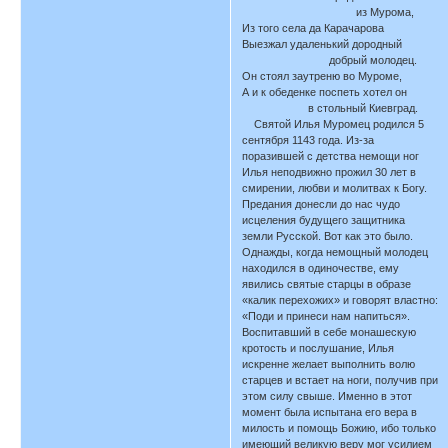
из Мурома,
Из того села да Карачарова
Выезжал удаленький дородный
добрый молодец.
Он стоял заутреню во Муроме,
А и к обеденке поспеть хотел он
в стольный Киевград.
Святой Илья Муромец родился 5
сентября 1143 года. Из-за
поразившей с детства немощи ног
Илья неподвижно прожил 30 лет в
смирении, любви и молитвах к Богу.
Предания донесли до нас чудо
исцеления будущего защитника
земли Русской. Вот как это было.
Однажды, когда немощный молодец
находился в одиночестве, ему
явились святые старцы в образе
«калик перехожих» и говорят властно:
«Поди и принеси нам напиться».
Воспитавший в себе монашескую
кротость и послушание, Илья
искренне желает выполнить волю
старцев и встает на ноги, получив при
этом силу свыше. Именно в этот
момент была испытана его вера в
милость и помощь Божию, ибо только
имеющий великую веру мог усилием