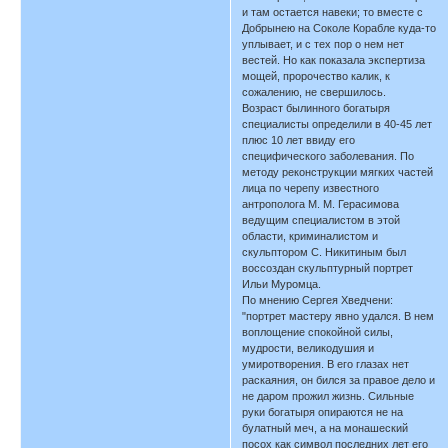
и там остается навеки; то вместе с
Добрынею на Соколе Корабле куда-то
уплывает, и с тех пор о нем нет
вестей. Но как показала экспертиза
мощей, пророчество калик, к
сожалению, не свершилось.
Возраст былинного богатыря
специалисты определили в 40-45 лет
плюс 10 лет ввиду его
специфического заболевания. По
методу реконструкции мягких частей
лица по черепу известного
антрополога М. М. Герасимова
ведущим специалистом в этой
области, криминалистом и
скульптором С. Никитиным был
воссоздан скульптурный портрет
Ильи Муромца.
По мнению Сергея Хведчени:
"портрет мастеру явно удался. В нем
воплощение спокойной силы,
мудрости, великодушия и
умиротворения. В его глазах нет
раскаяния, он бился за правое дело и
не даром прожил жизнь. Сильные
руки богатыря опираются не на
булатный меч, а на монашеский
посох как символ последних лет его