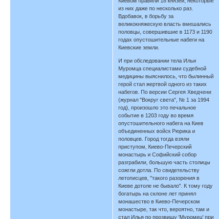
Киевом правили 18 князей, некоторые
из них даже по несколько раз.
Вдобавок, в борьбу за
великокняжескую власть вмешались
половцы, совершившие в 1173 и 1190
годах опустошительные набеги на
Киевские земли.
И при обследовании тела Ильи
Муромца специалистами судебной
медицины выяснилось, что былинный
герой стал жертвой одного из таких
набегов. По версии Сергея Хведчени
(журнал "Вокруг света", № 1 за 1994
год), произошло это печальное
событие в 1203 году во время
опустошительного набега на Киев
объединенных войск Рюрика и
половцев. Город тогда взяли
приступом, Киево-Печерский
монастырь и Софийский собор
разграбили, большую часть столицы
сожгли дотла. По свидетельству
летописцев, "такого разорения в
Киеве дотоле не бывало". К тому году
богатырь на склоне лет принял
монашество в Киево-Печерском
монастыре, так что, вероятно, там и
стал Илья по прозвищу 'Муромец' при