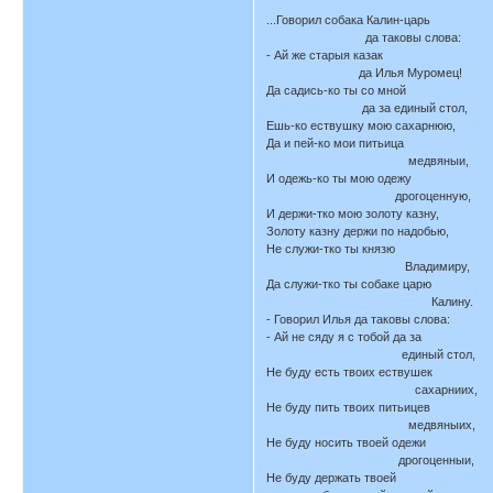
...Говорил собака Калин-царь
да таковы слова:
- Ай же старыя казак
да Илья Муромец!
Да садись-ко ты со мной
да за единый стол,
Ешь-ко ествушку мою сахарнюю,
Да и пей-ко мои питьица
медвяныи,
И одежь-ко ты мою одежу
дрогоценную,
И держи-тко мою золоту казну,
Золоту казну держи по надобью,
Не служи-тко ты князю
Владимиру,
Да служи-тко ты собаке царю
Калину.
- Говорил Илья да таковы слова:
- Ай не сяду я с тобой да за
единый стол,
Не буду есть твоих ествушек
сахарниих,
Не буду пить твоих питьицев
медвяныих,
Не буду носить твоей одежи
дрогоценныи,
Не буду держать твоей