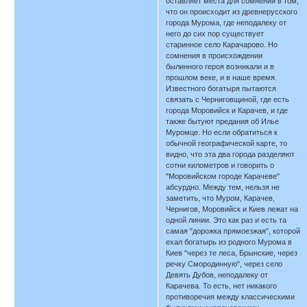
оставляет места для сомнений в том,
что он происходит из древнерусского
города Мурома, где неподалеку от
него до сих пор существует
старинное село Карачарово. Но
сомнения в происхождении
былинного героя возникали и в
прошлом веке, и в наше время.
Известного богатыря пытаются
связать с Черниговщиной, где есть
города Моровийск и Карачев, и где
также бытуют предания об Илье
Муромце. Но если обратиться к
обычной географической карте, то
видно, что эта два города разделяют
сотни километров и говорить о
"Моровийском городе Карачеве"
абсурдно. Между тем, нельзя не
заметить, что Муром, Карачев,
Чернигов, Моровийск и Киев лежат на
одной линии. Это как раз и есть та
самая "дорожка прямоезжая", которой
ехал богатырь из родного Мурома в
Киев "через те леса, Брынские, через
речку Смородинную", через село
Девять Дубов, неподалеку от
Карачева. То есть, нет никакого
противоречия между классическими