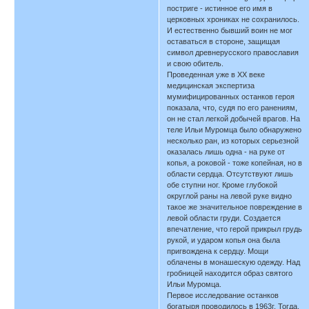
постриге - истинное его имя в
церковных хрониках не сохранилось.
И естественно бывший воин не мог
оставаться в стороне, защищая
символ древнерусского православия
и свою обитель.
Проведенная уже в XX веке
медицинская экспертиза
мумифицированных останков героя
показала, что, судя по его ранениям,
он не стал легкой добычей врагов. На
теле Ильи Муромца было обнаружено
несколько ран, из которых серьезной
оказалась лишь одна - на руке от
копья, а роковой - тоже копейная, но в
области сердца. Отсутствуют лишь
обе ступни ног. Кроме глубокой
округлой раны на левой руке видно
такое же значительное повреждение в
левой области груди. Создается
впечатление, что герой прикрыл грудь
рукой, и ударом копья она была
пригвождена к сердцу. Мощи
облачены в монашескую одежду. Над
гробницей находится образ святого
Ильи Муромца.
Первое исследование останков
богатыря проводилось в 1963г. Тогда,