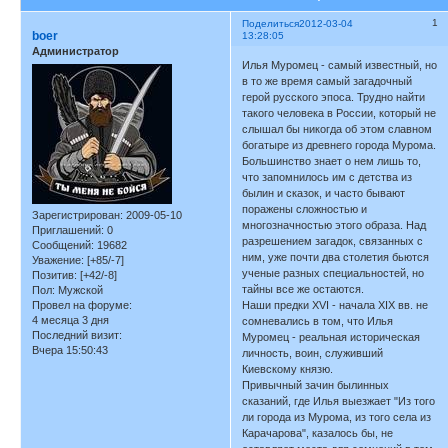
1
Поделиться
2012-03-04
boer
13:28:05
Администратор
Илья Муромец - самый известный, но
в то же время самый загадочный
герой русского эпоса. Трудно найти
такого человека в России, который не
слышал бы никогда об этом славном
богатыре из древнего города Мурома.
Большинство знает о нем лишь то,
что запомнилось им с детства из
былин и сказок, и часто бывают
поражены сложностью и
Зарегистрирован
: 2009-05-10
многозначностью этого образа. Над
Приглашений:
0
разрешением загадок, связанных с
Сообщений:
19682
ним, уже почти два столетия бьются
Уважение:
[+85/-7]
ученые разных специальностей, но
Позитив:
[+42/-8]
тайны все же остаются.
Пол:
Мужской
Провел на форуме:
Наши предки XVI - начала XIX вв. не
4 месяца 3 дня
сомневались в том, что Илья
Последний визит:
Муромец - реальная историческая
Вчера 15:50:43
личность, воин, служивший
Киевскому князю.
Привычный зачин былинных
сказаний, где Илья выезжает "Из того
ли города из Мурома, из того села из
Карачарова", казалось бы, не