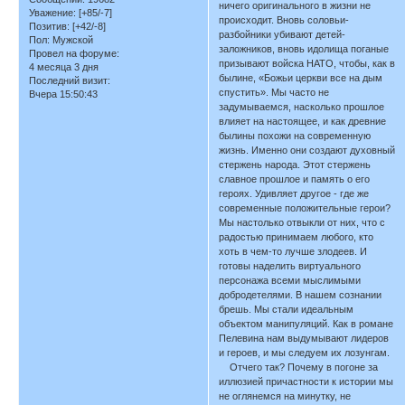
ничего оригинального в жизни не
Уважение:
[+85/-7]
происходит. Вновь соловьи-
Позитив:
[+42/-8]
разбойники убивают детей-
Пол:
Мужской
заложников, вновь идолища поганые
Провел на форуме:
призывают войска НАТО, чтобы, как в
4 месяца 3 дня
былине, «Божьи церкви все на дым
Последний визит:
спустить». Мы часто не
Вчера 15:50:43
задумываемся, насколько прошлое
влияет на настоящее, и как древние
былины похожи на современную
жизнь. Именно они создают духовный
стержень народа. Этот стержень
славное прошлое и память о его
героях. Удивляет другое - где же
современные положительные герои?
Мы настолько отвыкли от них, что с
радостью принимаем любого, кто
хоть в чем-то лучше злодеев. И
готовы наделить виртуального
персонажа всеми мыслимыми
добродетелями. В нашем сознании
брешь. Мы стали идеальным
объектом манипуляций. Как в романе
Пелевина нам выдумывают лидеров
и героев, и мы следуем их лозунгам.
Отчего так? Почему в погоне за
иллюзией причастности к истории мы
не оглянемся на минутку, не