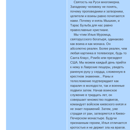
Святость на Руси многомерна.
Западному человеку не понять,
почему проповедники и затворники,
целители и воины равно почитаются
нами. Почему и князь Мышкин, и
Тарас Бульба для нас равно
православные христиане.
Мы чтим Илью Муромца,
святорусского богатыря, одинаково
как воина и как монаха. Он
абсолютно реален. Более реален, чем
любая картинка в телевизоре, будь то
Санта Клаус, Рэмбо или президент
США. Мы можем каждый день прийти
к нему в Лаврские пещеры, увидеть
раненую руку у сердца, сложенную в
крестном знамении... Раны и
телосложение подтверждают как
паралич в молодости, так и военные
подвиги затем. Начав воинское
служение в тридцать лет, он
совершает множество подвигов,
командует войском киевского князя и
не знает поражений. Затем, уже
страдая от ран, затворяется в Киево-
Печерском монастыре. Будучи
признанным героем, Илья отличается
кротостью и не держит зла на врагов.