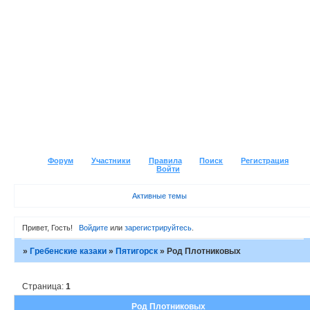
Форум
Участники
Правила
Поиск
Регистрация
Войти
Активные темы
Привет, Гость!
Войдите
или
зарегистрируйтесь
.
»
Гребенские казаки
»
Пятигорск
»
Род Плотниковых
Страница:
1
Род Плотниковых