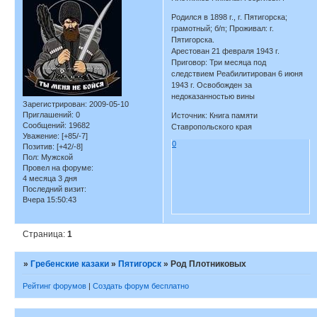
Родился в 1898 г., г. Пятигорска;
грамотный; б/п; Проживал: г.
Пятигорска.
Арестован 21 февраля 1943 г.
Приговор: Три месяца под
следствием Реабилитирован 6 июня
1943 г. Освобожден за
недоказанностью вины
Зарегистрирован
: 2009-05-10
Приглашений:
0
Источник: Книга памяти
Сообщений:
19682
Ставропольского края
Уважение:
[+85/-7]
0
Позитив:
[+42/-8]
Пол:
Мужской
Провел на форуме:
4 месяца 3 дня
Последний визит:
Вчера 15:50:43
Страница:
1
»
Гребенские казаки
»
Пятигорск
»
Род Плотниковых
Рейтинг форумов
|
Создать форум бесплатно