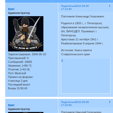
1
Поделиться
2011-09-28
boer
17:14:45
Администратор
Плотников Александр Георгиевич
Родился в 1903 г., г. Пятигорска;
образование незаконченное высшее;
б/п; ВИНОДЕЛ. Проживал: г.
Пятигорска.
Арестован 21 октября 1941 г.
Реабилитирован 8 апреля 1944 г.
Источник: Книга памяти
Зарегистрирован
: 2009-05-10
Ставропольского края
Приглашений:
0
0
Сообщений:
19682
Уважение:
[+85/-7]
Позитив:
[+42/-8]
Пол:
Мужской
Провел на форуме:
4 месяца 3 дня
Последний визит:
Вчера 15:50:43
2
Поделиться
2011-09-28
boer
17:24:56
Администратор
Плотников Николай Георгиевич