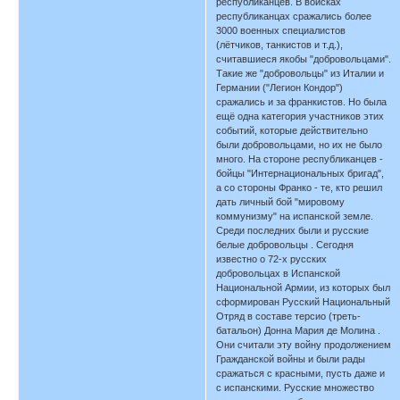
республиканцев. В войсках
республиканцах сражались более
3000 военных специалистов
(лётчиков, танкистов и т.д.),
считавшиеся якобы "добровольцами".
Такие же "добровольцы" из Италии и
Германии ("Легион Кондор")
сражались и за франкистов. Но была
ещё одна категория участников этих
событий, которые действительно
были добровольцами, но их не было
много. На стороне республиканцев -
бойцы "Интернациональных бригад",
а со стороны Франко - те, кто решил
дать личный бой "мировому
коммунизму" на испанской земле.
Среди последних были и русские
белые добровольцы . Сегодня
известно о 72-х русских
добровольцах в Испанской
Национальной Армии, из которых был
сформирован Русский Национальный
Отряд в составе терсио (треть-
батальон) Донна Мария де Молина .
Они считали эту войну продолжением
Гражданской войны и были рады
сражаться с красными, пусть даже и
с испанскими. Русские множество