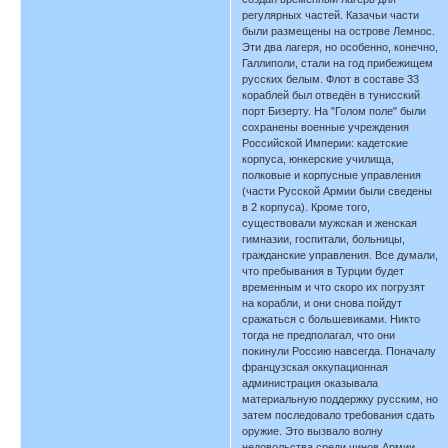
регулярных частей. Казачьи части
были размещены на острове Лемнос.
Эти два лагеря, но особенно, конечно,
Галлиполи, стали на год прибежищем
русских белым. Флот в составе 33
кораблей был отведён в тунисский
порт Бизерту. На "Голом поле" были
сохранены военные учреждения
Российской Империи: кадетские
корпуса, юнкерские училища,
полковые и корпусные управления
(части Русской Армии были сведены
в 2 корпуса). Кроме того,
существовали мужская и женская
гимназии, госпитали, больницы,
гражданские управления. Все думали,
что пребывания в Турции будет
временным и что скоро их погрузят
на корабли, и они снова пойдут
сражаться с большевиками. Никто
тогда не предполагал, что они
покинули Россию навсегда. Поначалу
французская оккупационная
администрация оказывала
материальную поддержку русским, но
затем последовало требования сдать
оружие. Это вызвало волну
недовольства среди чинов Армии,