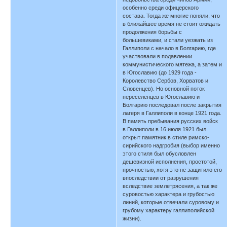
особенно среди офицерского
состава. Тогда же многие поняли, что
в ближайшее время не стоит ожидать
продолжения борьбы с
большевиками, и стали уезжать из
Галлиполи с начало в Болгарию, где
участвовали в подавлении
коммунистического мятежа, а затем и
в Югославию (до 1929 года -
Королевство Сербов, Хорватов и
Словенцев). Но основной поток
переселенцев в Югославию и
Болгарию последовал после закрытия
лагеря в Галлиполи в конце 1921 года.
В память пребывания русских войск
в Галлиполи в 16 июля 1921 был
открыт памятник в стиле римско-
сирийского надгробия (выбор именно
этого стиля был обусловлен
дешевизной исполнения, простотой,
прочностью, хотя это не защитило его
впоследствии от разрушения
вследствие землетрясения, а так же
суровостью характера и грубостью
линий, которые отвечали суровому и
грубому характеру галлиполийской
жизни).