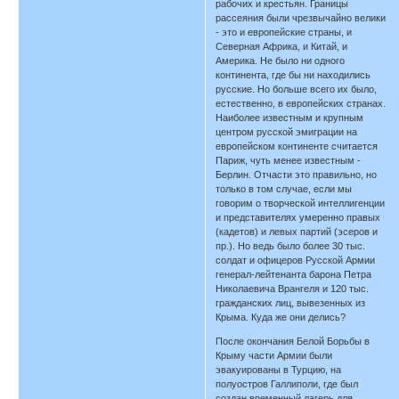
рабочих и крестьян. Границы
рассеяния были чрезвычайно велики
- это и европейские страны, и
Северная Африка, и Китай, и
Америка. Не было ни одного
континента, где бы ни находились
русские. Но больше всего их было,
естественно, в европейских странах.
Наиболее известным и крупным
центром русской эмиграции на
европейском континенте считается
Париж, чуть менее известным -
Берлин. Отчасти это правильно, но
только в том случае, если мы
говорим о творческой интеллигенции
и представителях умеренно правых
(кадетов) и левых партий (эсеров и
пр.). Но ведь было более 30 тыс.
солдат и офицеров Русской Армии
генерал-лейтенанта барона Петра
Николаевича Врангеля и 120 тыс.
гражданских лиц, вывезенных из
Крыма. Куда же они делись?
После окончания Белой Борьбы в
Крыму части Армии были
эвакуированы в Турцию, на
полуостров Галлиполи, где был
создан временный лагерь для