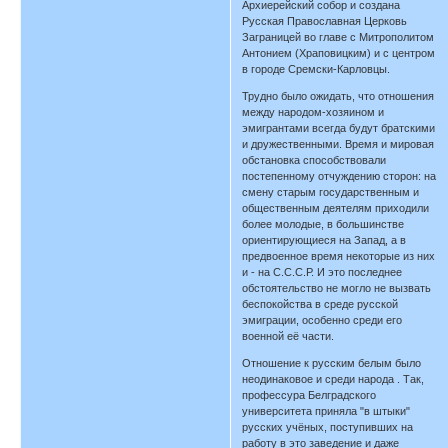
Архиерейский собор и создана
Русская Православная Церковь
Заграницей во главе с Митрополитом
Антонием (Храповицким) и с центром
в городе Сремски-Карловцы.
Трудно было ожидать, что отношения
между народом-хозяином и
эмигрантами всегда будут братскими
и дружественными. Время и мировая
обстановка способствовали
постепенному отчуждению сторон: на
смену старым государственным и
общественным деятелям приходили
более молодые, в большинстве
ориентирующиеся на Запад, а в
предвоенное время некоторые из них
и - на С.С.С.Р. И это последнее
обстоятельство не могло не вызвать
беспокойства в среде русской
эмиграции, особенно среди его
военной её части.
Отношение к русским белым было
неодинаковое и среди народа . Так,
профессура Белградского
университета приняла "в штыки"
русских учёных, поступивших на
работу в это заведение и даже