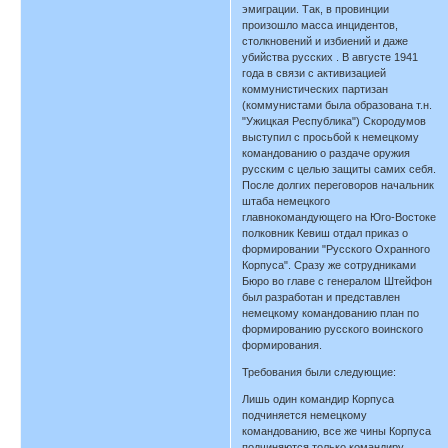
эмиграции. Так, в провинции
произошло масса инцидентов,
столкновений и избиений и даже
убийства русских . В августе 1941
года в связи с активизацией
коммунистических партизан
(коммунистами была образована т.н.
"Ужицкая Республика") Скородумов
выступил с просьбой к немецкому
командованию о раздаче оружия
русским с целью защиты самих себя.
После долгих переговоров начальник
штаба немецкого
главнокомандующего на Юго-Востоке
полковник Кевиш отдал приказ о
формировании "Русского Охранного
Корпуса". Сразу же сотрудниками
Бюро во главе с генералом Штейфон
был разработан и представлен
немецкому командованию план по
формированию русского воинского
формирования.
Требования были следующие:
Лишь один командир Корпуса
подчиняется немецкому
командованию, все же чины Корпуса
подчиняются только командиру