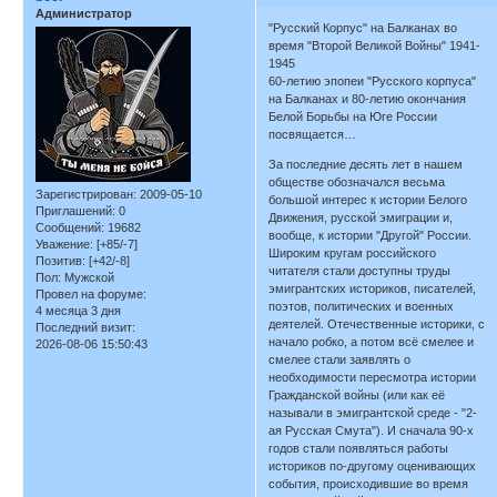
Администратор
"Русский Корпус" на Балканах во
время "Второй Великой Войны" 1941-
1945
60-летию эпопеи "Русского корпуса"
на Балканах и 80-летию окончания
Белой Борьбы на Юге России
посвящается…
За последние десять лет в нашем
обществе обозначался весьма
Зарегистрирован
: 2009-05-10
большой интерес к истории Белого
Приглашений:
0
Движения, русской эмиграции и,
Сообщений:
19682
вообще, к истории "Другой" России.
Уважение:
[+85/-7]
Широким кругам российского
Позитив:
[+42/-8]
читателя стали доступны труды
Пол:
Мужской
эмигрантских историков, писателей,
Провел на форуме:
поэтов, политических и военных
4 месяца 3 дня
деятелей. Отечественные историки, с
Последний визит:
начало робко, а потом всё смелее и
2026-08-06 15:50:43
смелее стали заявлять о
необходимости пересмотра истории
Гражданской войны (или как её
называли в эмигрантской среде - "2-
ая Русская Смута"). И сначала 90-х
годов стали появляться работы
историков по-другому оценивающих
события, происходившие во время