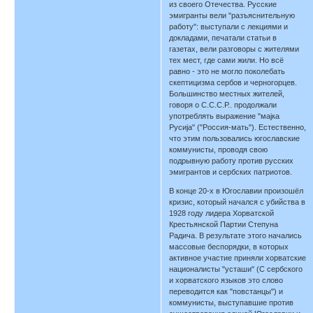
из своего Отечества. Русские
эмигранты вели "разъяснительную
работу": выступали с лекциями и
докладами, печатали статьи в
газетах, вели разговоры с жителями
тех мест, где сами жили. Но всё
равно - это не могло поколебать
скептицизма сербов и черногорцев.
Большинство местных жителей,
говоря о С.С.С.Р.. продолжали
употреблять выражение "мајка
Русија" ("Россия-мать"). Естественно,
что этим пользовались югославские
коммунисты, проводя свою
подрывную работу против русских
эмигрантов и сербских патриотов.
В конце 20-х в Югославии произошёл
кризис, который начался с убийства в
1928 году лидера Хорватской
Крестьянской Партии Степуна
Радича. В результате этого начались
массовые беспорядки, в которых
активное участие приняли хорватские
националисты "усташи" (С сербского
и хорватского языков это слово
переводится как "повстанцы") и
коммунисты, выступавшие против