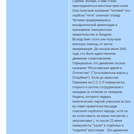
Сербии. Вскоре, к ним стали
присоединяться местные крестьяне.
Они получили названия "четники" (по-
сербски "чета" означает отряд).
Четники придерживались
монархической ориентации и
признавали эмигрантское
правительство в Лондоне.
Вследствие этого они получали
военную помощь от англо-
американцев. До начала июля 1941
года это было единственное
движение сопротивления.
Официально это движение носило
название "Югославская армия в
Отечестве" ("Југосковенска војска у
Отаџбини"). Если до агрессии
Германии на С.С.С.Р. коммунисты
открыто и охотно сотрудничали с
немцами (в отличие от генерала
Недича, которого лидеры
политических партий упросили встать
во главе правительства ради
спасения сербского народа, хотя он
не хотел иметь ни каких контактов с
оккупантами ), то после 22 июня
коммунисты "ушли" в подполье и
"подняли" восстание . Это движение