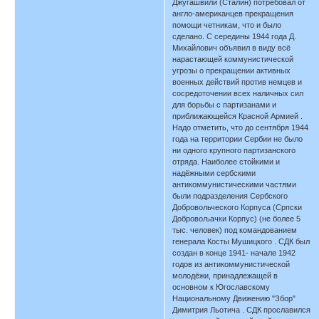
Джугашвили (Сталин) потребовал от
англо-американцев прекращения
помощи четникам, что и было
сделано. С середины 1944 года Д.
Михайлович объявил в виду всё
нарастающей коммунистической
угрозы о прекращении активных
военных действий против немцев и
сосредоточении всех наличных сил
для борьбы с партизанами и
приближающейся Красной Армией .
Надо отметить, что до сентября 1944
года на территории Сербии не было
ни одного крупного партизанского
отряда. Наиболее стойкими и
надёжными сербскими
антикоммунистическими частями
были подразделения Сербского
Добровольческого Корпуса (Српски
Добровољачки Корпус) (не более 5
тыс. человек) под командованием
генерала Косты Мушицкого . СДК был
создан в конце 1941- начале 1942
годов из антикоммунистической
молодёжи, принадлежащей в
основном к Югославскому
Национальному Движению "Збор"
Димитрия Льотича . СДК прославился