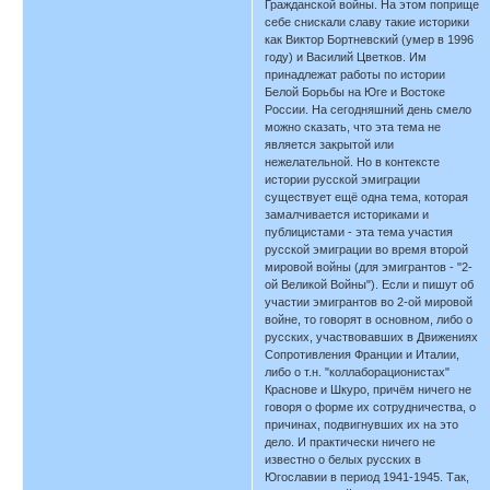
Гражданской войны. На этом поприще
себе снискали славу такие историки
как Виктор Бортневский (умер в 1996
году) и Василий Цветков. Им
принадлежат работы по истории
Белой Борьбы на Юге и Востоке
России. На сегодняшний день смело
можно сказать, что эта тема не
является закрытой или
нежелательной. Но в контексте
истории русской эмиграции
существует ещё одна тема, которая
замалчивается историками и
публицистами - эта тема участия
русской эмиграции во время второй
мировой войны (для эмигрантов - "2-
ой Великой Войны"). Если и пишут об
участии эмигрантов во 2-ой мировой
войне, то говорят в основном, либо о
русских, участвовавших в Движениях
Сопротивления Франции и Италии,
либо о т.н. "коллаборационистах"
Краснове и Шкуро, причём ничего не
говоря о форме их сотрудничества, о
причинах, подвигнувших их на это
дело. И практически ничего не
известно о белых русских в
Югославии в период 1941-1945. Так,