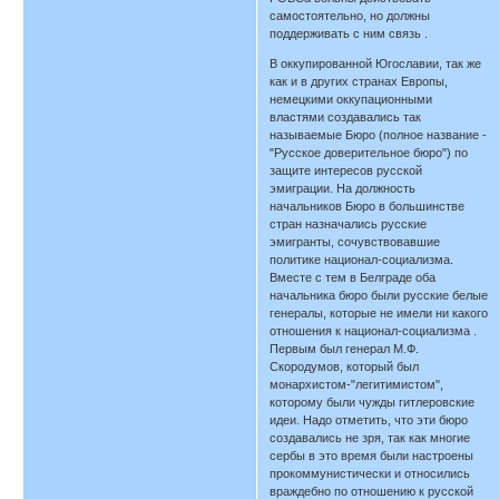
самостоятельно, но должны
поддерживать с ним связь .
В оккупированной Югославии, так же
как и в других странах Европы,
немецкими оккупационными
властями создавались так
называемые Бюро (полное название -
"Русское доверительное бюро") по
защите интересов русской
эмиграции. На должность
начальников Бюро в большинстве
стран назначались русские
эмигранты, сочувствовавшие
политике национал-социализма.
Вместе с тем в Белграде оба
начальника бюро были русские белые
генералы, которые не имели ни какого
отношения к национал-социализма .
Первым был генерал М.Ф.
Скородумов, который был
монархистом-"легитимистом",
которому были чужды гитлеровские
идеи. Надо отметить, что эти бюро
создавались не зря, так как многие
сербы в это время были настроены
прокоммунистически и относились
враждебно по отношению к русской