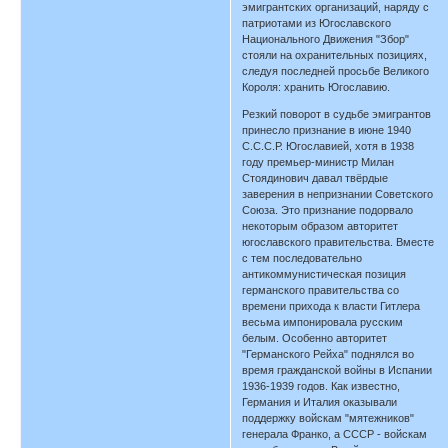
эмигрантских организаций, наряду с
патриотами из Югославского
Национального Движения "Збор"
стояли на охранительных позициях,
следуя последней просьбе Великого
Короля: хранить Югославию.
Резкий поворот в судьбе эмигрантов
принесло признание в июне 1940
С.С.С.Р. Югославией, хотя в 1938
году премьер-министр Милан
Стоядинович давал твёрдые
заверения в непризнании Советского
Союза. Это признание подорвало
некоторым образом авторитет
югославского правительства. Вместе
с тем последовательно
антикоммунистическая позиция
германского правительства со
времени прихода к власти Гитлера
весьма импонировала русским
белым. Особенно авторитет
"Германского Рейха" поднялся во
время гражданской войны в Испании
1936-1939 годов. Как известно,
Германия и Италия оказывали
поддержку войскам "мятежников"
генерала Франко, а СССР - войскам