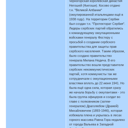
черногорская королевская династия
Негошей (Његоши). Косово отдано
т.н. "Великой Албании"
(оккупированной итальянцами ещё в
1938 году). На территории Сербии
был создан т.н. "Протекторат Сербия".
Лидеры сербских партий обратились
к командующему оккупационными
войсками генералу Фостеру с
просьбой о создании сербского
правительства для защиты прав
сербского населения. Таким образом,
было создано правительство
генерала Милана Недича. В его
правительство вошли представители
сербских некоммунистических
партий, хотя коммунисты так же
сотрудничали с оккупационными
властями вплоть до 22 июня 1941. Но
была ещё одна сила, которая сразу
же начала борьбу с оккупантами - это
была группа офицеров и солдат во
главе с полковником (затем-
генералом) Драголюбом (Дражей)
Михайловичем (1893-1946), которая
избежала плена и укрылась в лесах
горного массива Равна Гора недалеко
от города Вальева в Западной