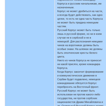
Корпуса и русским начальникам, им
назначенным.
Корпус не может дробиться на части,
а всегда будет действовать, как одно
целое, то есть ни одна часть Корпуса
не может быть придана немецким
частям.
Русский Корпус может быть только
лишь в русской форме, но ни в коем
случае не в сербской и не в
немецкой. Для распознания немцами
чинов на воротниках должны быть
особые знаки. На шлемах же должны
быть ополченские кресты белого
цвета.
Никто из чинов Корпуса не приносит
ни какой присяги, кроме командира
Корпуса.
Когда Корпус закончит формирование
и коммунистическое движение в
Сербии будет подавлено, немецкое
командование обязуется Корпус
перебросить на Восточный фронт.
Русский Корпус не может быть
использован ни против какого-либо
государства, ни против сербских
националистов Дражи Михайловича и
др. Отдельный Русский Корпус может