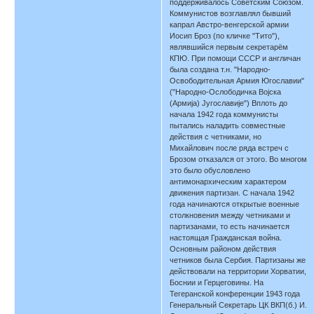
поддерживалось Советским Союзом.
Коммунистов возглавлял бывший
капрал Австро-венгерской армии
Иосип Броз (по кличке "Тито"),
являвшийся первым секретарём
КПЮ. При помощи СССР и англичан
была создана т.н. "Народно-
Освободительная Армия Югославии"
("Народно-Ослободичка Воjска
(Армиja) Jугославиjе") Вплоть до
начала 1942 года коммунисты
пытались наладить совместные
действия с четниками, но
Михайлович после ряда встреч с
Брозом отказался от этого. Во многом
это было обусловлено
антимонархическим характером
движения партизан. С начала 1942
года начинаются открытые военные
столкновения между четниками и
партизанами, то есть начинается
настоящая Гражданская война.
Основным районом действия
четников была Сербия. Партизаны же
действовали на территории Хорватии,
Боснии и Герцеговины. На
Тегеранской конференции 1943 года
Генеральный Секретарь ЦК ВКП(б.) И.