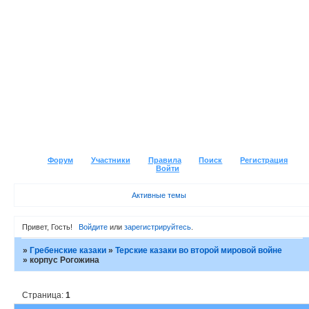
Форум
Участники
Правила
Поиск
Регистрация
Войти
Активные темы
Привет, Гость!
Войдите
или
зарегистрируйтесь
.
»
Гребенские казаки
»
Терские казаки во второй мировой войне
»
корпус Рогожина
Страница:
1