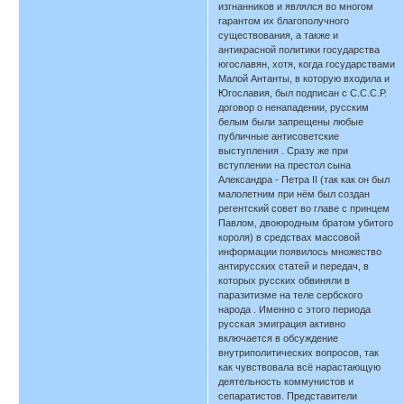
изгнанников и являлся во многом
гарантом их благополучного
существования, а также и
антикрасной политики государства
югославян, хотя, когда государствами
Малой Антанты, в которую входила и
Югославия, был подписан с С.С.С.Р.
договор о ненападении, русским
белым были запрещены любые
публичные антисоветские
выступления . Сразу же при
вступлении на престол сына
Александра - Петра II (так как он был
малолетним при нём был создан
регентский совет во главе с принцем
Павлом, двоюродным братом убитого
короля) в средствах массовой
информации появилось множество
антирусских статей и передач, в
которых русских обвиняли в
паразитизме на теле сербского
народа . Именно с этого периода
русская эмиграция активно
включается в обсуждение
внутриполитических вопросов, так
как чувствовала всё нарастающую
деятельность коммунистов и
сепаратистов. Представители