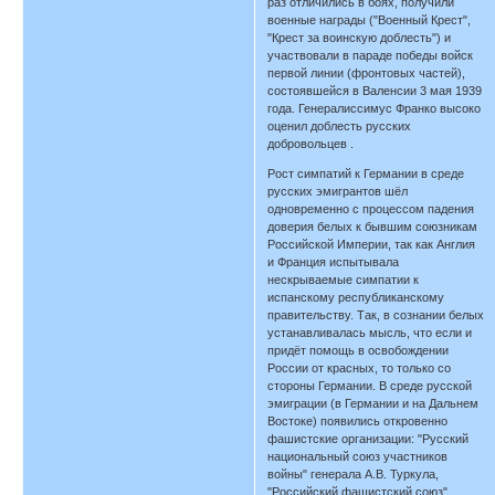
раз отличились в боях, получили
военные награды ("Военный Крест",
"Крест за воинскую доблесть") и
участвовали в параде победы войск
первой линии (фронтовых частей),
состоявшейся в Валенсии 3 мая 1939
года. Генералиссимус Франко высоко
оценил доблесть русских
добровольцев .
Рост симпатий к Германии в среде
русских эмигрантов шёл
одновременно с процессом падения
доверия белых к бывшим союзникам
Российской Империи, так как Англия
и Франция испытывала
нескрываемые симпатии к
испанскому республиканскому
правительству. Так, в сознании белых
устанавливалась мысль, что если и
придёт помощь в освобождении
России от красных, то только со
стороны Германии. В среде русской
эмиграции (в Германии и на Дальнем
Востоке) появились откровенно
фашистские организации: "Русский
национальный союз участников
войны" генерала А.В. Туркула,
"Российский фашистский союз"