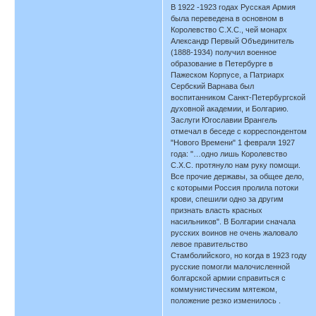
В 1922 -1923 годах Русская Армия
была переведена в основном в
Королевство С.Х.С., чей монарх
Александр Первый Объединитель
(1888-1934) получил военное
образование в Петербурге в
Пажеском Корпусе, а Патриарх
Сербский Варнава был
воспитанником Санкт-Петербургской
духовной академии, и Болгарию.
Заслуги Югославии Врангель
отмечал в беседе с корреспондентом
"Нового Времени" 1 февраля 1927
года: "…одно лишь Королевство
С.Х.С. протянуло нам руку помощи.
Все прочие державы, за общее дело,
с которыми Россия пролила потоки
крови, спешили одно за другим
признать власть красных
насильников". В Болгарии сначала
русских воинов не очень жаловало
левое правительство
Стамболийского, но когда в 1923 году
русские помогли малочисленной
болгарской армии справиться с
коммунистическим мятежом,
положение резко изменилось .