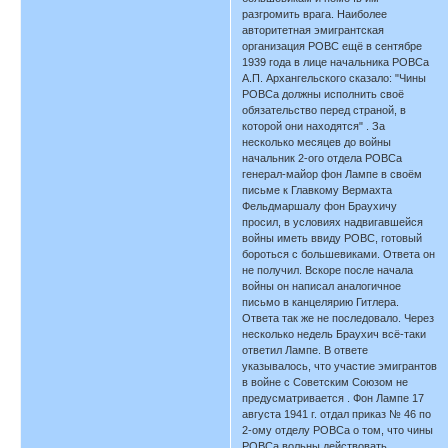
разгромить врага. Наиболее
авторитетная эмигрантская
организация РОВС ещё в сентябре
1939 года в лице начальника РОВСа
А.П. Архангельского сказало: "Чины
РОВСа должны исполнить своё
обязательство перед страной, в
которой они находятся" . За
несколько месяцев до войны
начальник 2-ого отдела РОВСа
генерал-майор фон Лампе в своём
письме к Главкому Вермахта
Фельдмаршалу фон Браухичу
просил, в условиях надвигавшейся
войны иметь ввиду РОВС, готовый
бороться с большевиками. Ответа он
не получил. Вскоре после начала
войны он написал аналогичное
письмо в канцелярию Гитлера.
Ответа так же не последовало. Через
несколько недель Браухич всё-таки
ответил Лампе. В ответе
указывалось, что участие эмигрантов
в войне с Советским Союзом не
предусматривается . Фон Лампе 17
августа 1941 г. отдал приказ № 46 по
2-ому отделу РОВСа о том, что чины
РОВСа вольны действовать