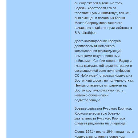
он содержался в течение трёх
недель. Арестовали его за
"проявленную инициативу", так же
был смещён и полковник Кевиш.
Место Скородумова занял его
начальник штаба генерал-лейтенант
Б.А. Штейфон
Долго командование Корпуса
добивалось от немецкого
командования (командующий
немецкими оккупационными
войсками в Сербии генерал Бадер и
глава гражданской администрации в
оккупационной зоне группенфюрер
СС Нойхаузен) отправки Корпуса на
Восточный фронт, но получило отказ.
Немцы опасались отправлять на
Восток крупную русскую часть,
неплохо обученную и
подготовленную.
Боевые действия Русского Корпуса.
Хронологически всю боевую
деятельность Русского Корпуса
следует разделить на 3 периода:
Осень 1941 - весна 1944, когда части
Корпуса выполняли в основном