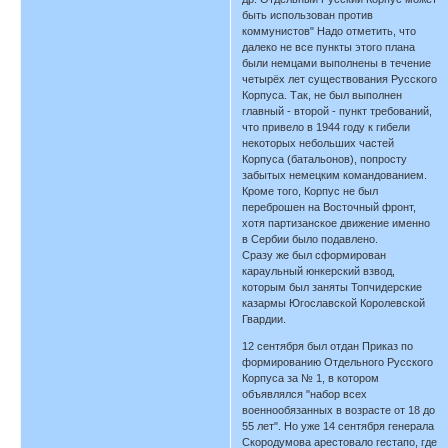
быть использован против
коммунистов" Надо отметить, что
далеко не все пункты этого плана
были немцами выполнены в течение
четырёх лет существования Русского
Корпуса. Так, не был выполнен
главный - второй - пункт требований,
что привело в 1944 году к гибели
некоторых небольших частей
Корпуса (батальонов), попросту
забытых немецким командованием.
Кроме того, Корпус не был
переброшен на Восточный фронт,
хотя партизанское движение именно
в Сербии было подавлено.
Сразу же был сформирован
караульный юнкерский взвод,
которым был заняты Топчидерские
казармы Югославской Королевской
Гвардии.
12 сентября был отдан Приказ по
формированию Отдельного Русского
Корпуса за № 1, в котором
объявлялся "набор всех
военнообязанных в возрасте от 18 до
55 лет". Но уже 14 сентября генерала
Скородумова арестовало гестапо, где