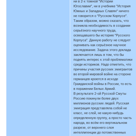
ни в 2-х томной "Истории
Югославии", ни в учебнике "История
Южных и Западных Славян" ничего
не говорится о "Русском Корпусе".
Таким образом, можно сказать, что
возникла необходимость в создании
серьёзного научного труда,
освещавшего бы историю "Русского
Корпуса". Данную работу не следует
оценивать как серьёзное научное
исследование. Задача этого доклада
заключается лишь в том, что бы
поднять интерес к этой проблематики
среди историков. Надо отметить, что
причины участия русских эмигрантов
во второй мировой войне на стороне
германцев кроются в исходе
Гражданской войны в России, то есть
в поражении Белых Армий.
В результате 2-ой Русской Смуты
Россию покинули более двух
миллионов русских людей. Русская
эмиграция представляла собой не
класс, не слой, не какую-нибудь
определенную группу, а просто часть
народа, во всём его вертикальном
разрезе, от верхнего слоя
интеллигенции до потомственных