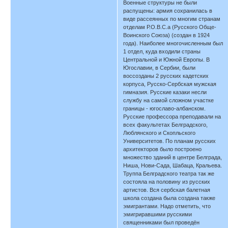
Военные структуры не были
распущены: армия сохранилась в
виде рассеянных по многим странам
отделам Р.О.В.С.а (Русского Обще-
Воинского Союза) (создан в 1924
года). Наиболее многочисленным был
1 отдел, куда входили страны
Центральной и Южной Европы. В
Югославии, в Сербии, были
воссозданы 2 русских кадетских
корпуса, Русско-Сербская мужская
гимназия. Русские казаки несли
службу на самой сложном участке
границы - югославо-албанском.
Русские профессора преподавали на
всех факультетах Белградского,
Люблянского и Скопльского
Университетов. По планам русских
архитекторов было построено
множество зданий в центре Белграда,
Ниша, Нови-Сада, Шабаца, Кральева.
Труппа Белградского театра так же
состояла на половину из русских
артистов. Вся сербская балетная
школа создана была создана также
эмигрантами. Надо отметить, что
эмигриравшими русскими
священниками был проведён