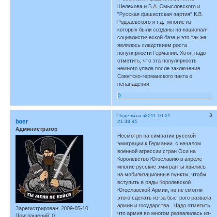
Шелехова и Б.А. Смысловского и
"Русская фашистская партия" К.В.
Родзаевского и т.д., многие из
которых были созданы на национал-
социалистической базе и это так же
являлось следствием роста
популярности Германии. Хотя, надо
отметить, что эта популярность
немного упала после заключения
Советско-германского пакта о
ненападении.
0
3
Поделиться
2011-10-31
boer
21:38:45
Администратор
Несмотря на симпатии русской
эмиграции к Германии, с началом
военной агрессии стран Оси на
Королевство Югославию в апреле
многие русские эмигранты явились
на мобилизационные пункты, чтобы
вступить в ряды Королевской
Югославской Армии, но не смогли
этого сделать из-за быстрого развала
армии и государства . Надо отметить,
Зарегистрирован
: 2009-05-10
что армия во многом развалилась из-
Приглашений:
0