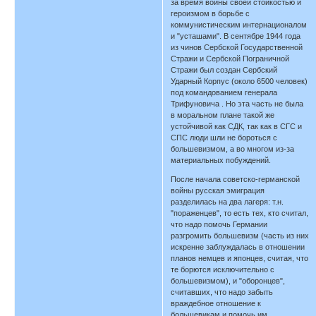
за время войны своей стойкостью и
героизмом в борьбе с
коммунистическим интернационалом
и "усташами". В сентябре 1944 года
из чинов Сербской Государственной
Стражи и Сербской Пограничной
Стражи был создан Сербский
Ударный Корпус (около 6500 человек)
под командованием генерала
Трифуновича . Но эта часть не была
в моральном плане такой же
устойчивой как СДК, так как в СГС и
СПС люди шли не бороться с
большевизмом, а во многом из-за
материальных побуждений.
После начала советско-германской
войны русская эмиграция
разделилась на два лагеря: т.н.
"пораженцев", то есть тех, кто считал,
что надо помочь Германии
разгромить большевизм (часть из них
искренне заблуждалась в отношении
планов немцев и японцев, считая, что
те борются исключительно с
большевизмом), и "оборонцев",
считавших, что надо забыть
враждебное отношение к
большевикам и помочь им