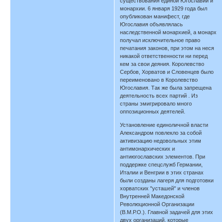
существования единой Югославии и
монархии. 6 января 1929 года был
опубликован манифест, где
Югославия объявлялась
наследственной монархией, а монарх
получал исключительное право
печатания законов, при этом на неся
никакой ответственности ни перед
кем за свои деяния. Королевство
Сербов, Хорватов и Словенцев было
переименовано в Королевство
Югославия. Так же была запрещена
деятельность всех партий . Из
страны эмигрировало много
оппозиционных деятелей.
Установление единоличной власти
Александром повлекло за собой
активизацию недовольных этим
антимонархических и
антиюгославских элементов. При
поддержке спецслужб Германии,
Италии и Венгрии в этих странах
были созданы лагеря для подготовки
хорватских "усташей" и членов
Внутренней Македонской
Революционной Организации
(В.М.Р.О.). Главной задачей для этих
двух организаций, которые