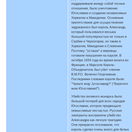
поддерживали между собой тесные
отношения, было уничтожение
Югославии и создании независимых
Хорватии и Македонии. Основным
препятствием для осуществления
задуманного был король Александр,
который пользовался весьма
большой популярностью не только в
Сербии и Черногории, но также в
Хорватии, Македонии и Словении.
Поэтому, "усташи" и вмровцы
готовили покушения на короля. В
октябре 1934 года во время визита во
Францию, в Марселе Король-
Объеденитель был убит членом
В.М.Р.О. Величко Георгиевым .
Последними словами короля были:
"Чувате моjу Југославију!" ("Берегите
мою Югославию!").
Убийство великого монарха было
большой потерей для всех народов
Югославии, которое предвещало
немыслимые несчастья. Русские
эмигранты восприняли убийство
Александра как личную трагедию.
Они прекрасно осознавали, что
король сделал очень много для белых