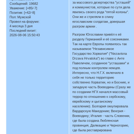
за массового дезертирства "усташей"
Сообщений:
19682
и коммунистов, которые по сути дела
Уважение:
[+85/-7]
явились своего рода "пятой колоны".
Позитив:
[+42/-8]
Они же и стреляли в спину
Пол:
Мужской
Провел на форуме:
югославским солдатам, довершая
4 месяца 3 дня
разгром армии .
Последний визит:
Разгром Югославии привёл к её
2026-08-06 15:50:43
разделу Германией и её союзниками.
Так на карте Европы появилось так
называемое "Независимое
Государство Хорватия" ("Nezavisna
Drzava Hrvatska") во главе с Анте
Павеличем, созданное "усташами" и
под полным контролем немцев.
Интересно, что Н.Г.Х. включило в
себя не только территорию
собственно Хорватии, но и Боснию, и
западную часть Воеводины (Сразу же
по создании НГХ начался массовый
террор по отношению к сербскому,
еврейскому и цыганскому
населению). Болгария оккупировала
Вардарскую Македонию; Венгрия -
Воеводину; Италия - часть Словении,
где была создана Люблянская
провинция, Далмацию и Черногорию,
где была реставрирована