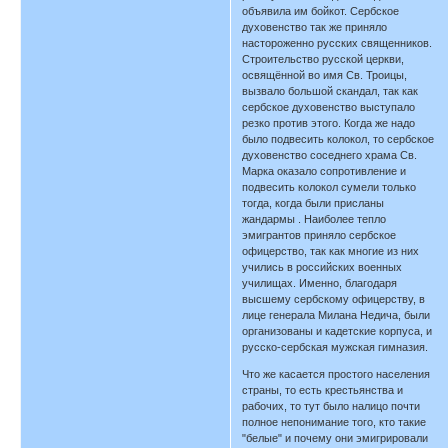
объявила им бойкот. Сербское
духовенство так же приняло
настороженно русских священников.
Строительство русской церкви,
освящённой во имя Св. Троицы,
вызвало большой скандал, так как
сербское духовенство выступало
резко против этого. Когда же надо
было подвесить колокол, то сербское
духовенство соседнего храма Св.
Марка оказало сопротивление и
подвесить колокол сумели только
тогда, когда были присланы
жандармы . Наиболее тепло
эмигрантов приняло сербское
офицерство, так как многие из них
учились в российских военных
училищах. Именно, благодаря
высшему сербскому офицерству, в
лице генерала Милана Недича, были
организованы и кадетские корпуса, и
русско-сербская мужская гимназия.
Что же касается простого населения
страны, то есть крестьянства и
рабочих, то тут было налицо почти
полное непонимание того, кто такие
"белые" и почему они эмигрировали