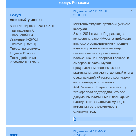
корпус Рогожина
1
Поделиться
2011-05-18
Есаул
21:05:01
Активный участник
Местонахождение архива «Русского
Зарегистрирован
: 2011-02-11
корпуса»
Приглашений:
0
8 мая 2011 года в г.Подольске, в
Сообщений:
641
конференц-зале «Музея антибольше-
Уважение:
[+26/-1]
вистского сопротивления» прошел
Позитив:
[+82/-0]
научно-практический семинар,
Провел на форуме:
10 дней 19 часов
посвященный современному
Последний визит:
положению на Северном Кавказе. В
2020-08-18 01:35:55
смотровых залах музея
представлены всевозможные
материалы, включая отдельный стенд
с экспозицией «Русского корпуса» и
его командира полковника
А.И.Рогожина. В приватной беседе
экскурсовод подтвердил, что все
документы подлинные и весь архив
находится в запасниках музея, с
которыми есть возможность
ознакомиться.
0
2
Поделиться
2011-10-31
boer
21:38:08