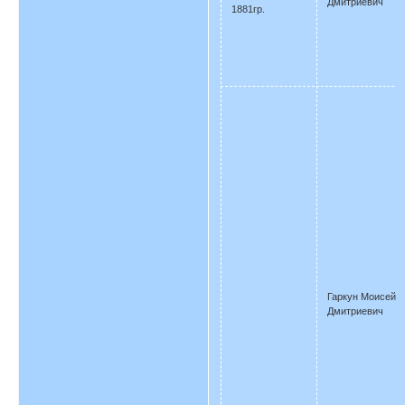
Дмитриевич
1881гр.
Гаркун Моисей
Дмитриевич