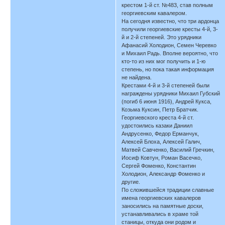
крестом 1-й ст. №483, став полным
георгиевским кавалером.
На сегодня известно, что три ардонца
получили георгиевские кресты 4-й, 3-
й и 2-й степеней. Это урядники
Афанасий Холодион, Семен Черевко
и Михаил Радь. Вполне вероятно, что
кто-то из них мог получить и 1-ю
степень, но пока такая информация
не найдена.
Крестами 4-й и 3-й степеней были
награждены урядники Михаил Губский
(погиб 6 июня 1916), Андрей Кукса,
Козьма Куксин, Петр Братчик.
Георгиевского креста 4-й ст.
удостоились казаки Даниил
Андрусенко, Федор Ерманчук,
Алексей Блоха, Алексей Галич,
Матвей Савченко, Василий Гречкин,
Иосиф Ковтун, Роман Васечко,
Сергей Фоменко, Константин
Холодион, Александр Фоменко и
другие.
По сложившейся традиции славные
имена георгиевских кавалеров
заносились на памятные доски,
устанавливались в храме той
станицы, откуда они родом и