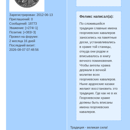
Зарегистрирован
: 2012-06-13
Феликс написал(а):
Приглашений:
0
По сложившейся
Сообщений:
18773
Уважение:
[+274/-1]
традиции славные имена
Позитив:
[+383/-3]
георгиевских кавалеров
Провел на форуме:
заносились на памятные
2 месяца 16 дней
доски, устанавливались
Последний визит:
в храме той станицы,
2026-08-07 07:48:56
откуда они родом и
вписывалось в книгу
вечного поминовения.
Чтобы ангелы храма
держали в вечной
молитве всех
георгиевских кавалеров.
Ныне ардонские казаки
желают восстановить это
традицию. Где как не в их
Георгиевском храме
должны быть вписаны
имена георгиевских
кавалеров.
Традиция - великая сила!