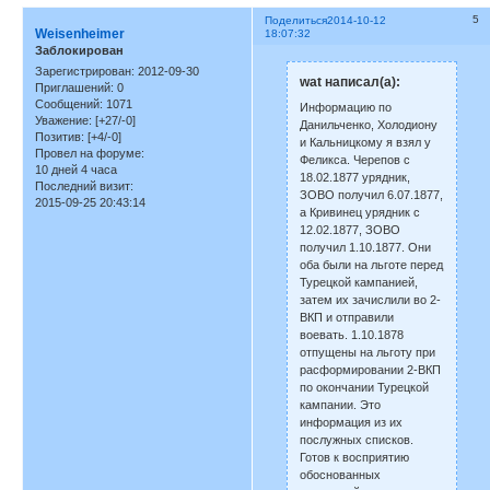
5
Поделиться
2014-10-12
Weisenheimer
18:07:32
Заблокирован
Зарегистрирован
: 2012-09-30
wat написал(а):
Приглашений:
0
Сообщений:
1071
Информацию по
Уважение:
[+27/-0]
Данильченко, Холодиону
Позитив:
[+4/-0]
и Кальницкому я взял у
Провел на форуме:
Феликса. Черепов с
10 дней 4 часа
18.02.1877 урядник,
Последний визит:
ЗОВО получил 6.07.1877,
2015-09-25 20:43:14
а Кривинец урядник с
12.02.1877, ЗОВО
получил 1.10.1877. Они
оба были на льготе перед
Турецкой кампанией,
затем их зачислили во 2-
ВКП и отправили
воевать. 1.10.1878
отпущены на льготу при
расформировании 2-ВКП
по окончании Турецкой
кампании. Это
информация из их
послужных списков.
Готов к восприятию
обоснованных