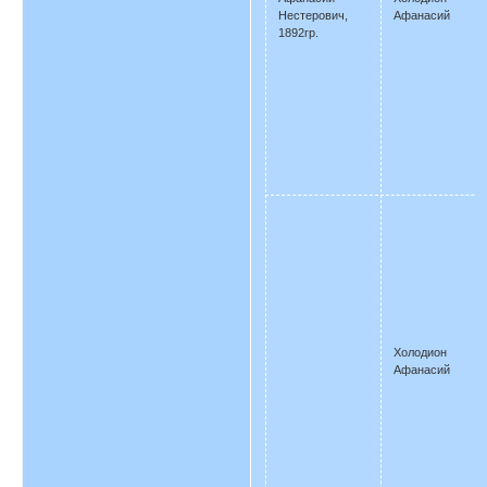
Нестерович,
Афанасий
1892гр.
Холодион
Афанасий