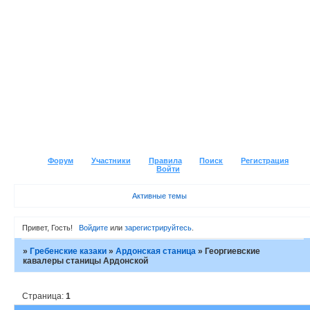
Форум
Участники
Правила
Поиск
Регистрация
Войти
Активные темы
Привет, Гость!
Войдите
или
зарегистрируйтесь
.
»
Гребенские казаки
»
Ардонская станица
»
Георгиевские
кавалеры станицы Ардонской
Страница:
1