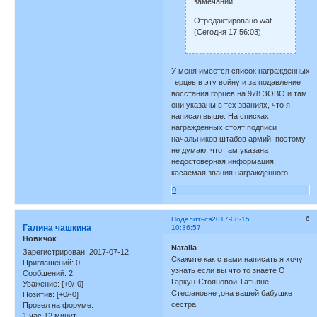
замечаний.
Отредактировано wat
(Сегодня 17:56:03)
У меня имеется список награжденных
терцев в эту войну и за подавление
восстания горцев на 978 ЗОВО и там
они указаны в тех званиях, что я
написал выше. На списках
награжденных стоят подписи
начальников штабов армий, поэтому
не думаю, что там указана
недостоверная информация,
касаемая звания награжденного.
0
6
Поделиться
2017-08-15
Галина чашкина
10:36:57
Новичок
Natalia
Зарегистрирован
: 2017-07-12
Скажите как с вами написать я хочу
Приглашений:
0
узнать если вы что то знаете О
Сообщений:
2
Гаркун-Стояновой Татьяне
Уважение:
[+0/-0]
Стефановне ,она вашей бабушке
Позитив:
[+0/-0]
сестра
Провел на форуме:
1 час 12 минут