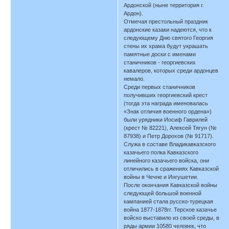
Ардонской (ныне территория г.
Ардон).
Отмечая престольный праздник
ардонские казаки надеются, что к
следующему Дню святого Георгия
стены их храма будут украшать
памятные доски с именами
станичников - георгиевских
кавалеров, которых среди ардонцев
немало.
Среди первых станичников
получивших георгиевский крест
(тогда эта награда именовалась
«Знак отличия военного ордена»)
были урядники Иосиф Гаврилей
(крест № 82221), Алексей Тягун (№
87938) и Петр Дорохов (№ 91717).
Служа в составе Владикавказского
казачьего полка Кавказского
линейного казачьего войска, они
отличились в сражениях Кавказской
войны в Чечне и Ингушетии.
После окончания Кавказской войны
следующей большой военной
кампанией стала русско-турецкая
война 1877-1878гг. Терское казачье
войско выставило из своей среды, в
ряды армии 10580 человек, что