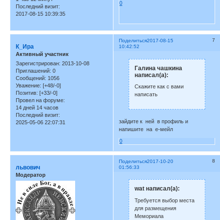
0
Последний визит:
2017-08-15 10:39:35
7
Поделиться
2017-08-15
К_Ира
10:42:52
Активный участник
Зарегистрирован
: 2013-10-08
Галина чашкина
Приглашений:
0
написал(а):
Сообщений:
1056
Уважение:
[+48/-0]
Скажите как с вами
Позитив:
[+33/-0]
написать
Провел на форуме:
14 дней 14 часов
Последний визит:
зайдите к ней в профиль и
2025-05-06 22:07:31
напишите на е-мейл
0
8
Поделиться
2017-10-20
львович
01:56:33
Модератор
wat написал(а):
Требуется выбор места
для размещения
Мемориала