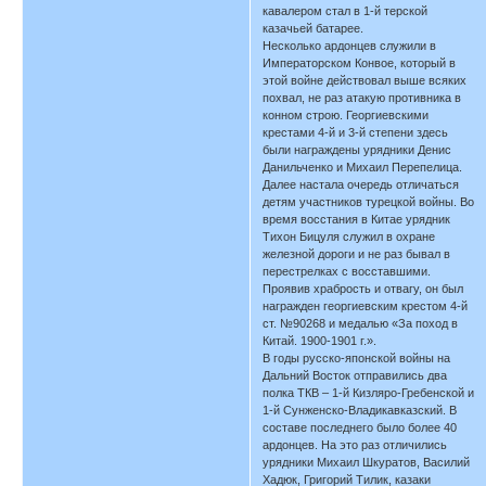
кавалером стал в 1-й терской
казачьей батарее.
Несколько ардонцев служили в
Императорском Конвое, который в
этой войне действовал выше всяких
похвал, не раз атакую противника в
конном строю. Георгиевскими
крестами 4-й и 3-й степени здесь
были награждены урядники Денис
Данильченко и Михаил Перепелица.
Далее настала очередь отличаться
детям участников турецкой войны. Во
время восстания в Китае урядник
Тихон Бицуля служил в охране
железной дороги и не раз бывал в
перестрелках с восставшими.
Проявив храбрость и отвагу, он был
награжден георгиевским крестом 4-й
ст. №90268 и медалью «За поход в
Китай. 1900-1901 г.».
В годы русско-японской войны на
Дальний Восток отправились два
полка ТКВ – 1-й Кизляро-Гребенской и
1-й Сунженско-Владикавказский. В
составе последнего было более 40
ардонцев. На это раз отличились
урядники Михаил Шкуратов, Василий
Хадюк, Григорий Тилик, казаки