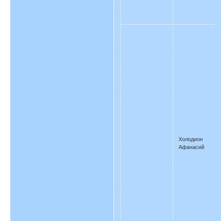
Холодион
Афанасий