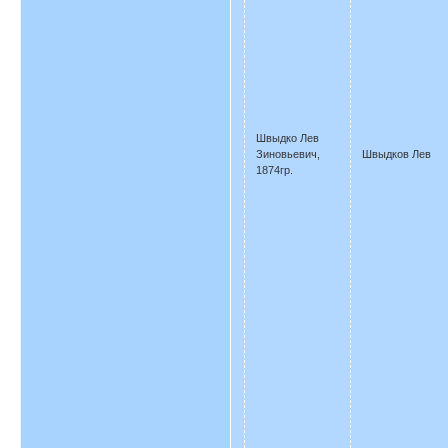
Швыдко Лев
Зиновьевич,
Швыдков Лев
1874гр.