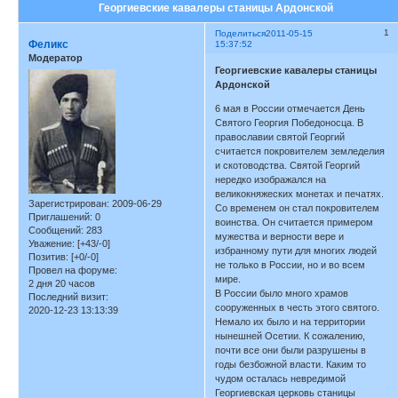
Георгиевские кавалеры станицы Ардонской
1
Поделиться
2011-05-15
Феликс
15:37:52
Модератор
Георгиевские кавалеры станицы
Ардонской
6 мая в России отмечается День
Святого Георгия Победоносца. В
православии святой Георгий
считается покровителем земледелия
и скотоводства. Святой Георгий
нередко изображался на
великокняжеских монетах и печатях.
Зарегистрирован
: 2009-06-29
Со временем он стал покровителем
Приглашений:
0
воинства. Он считается примером
Сообщений:
283
мужества и верности вере и
Уважение:
[+43/-0]
избранному пути для многих людей
Позитив:
[+0/-0]
не только в России, но и во всем
Провел на форуме:
мире.
2 дня 20 часов
В России было много храмов
Последний визит:
сооруженных в честь этого святого.
2020-12-23 13:13:39
Немало их было и на территории
нынешней Осетии. К сожалению,
почти все они были разрушены в
годы безбожной власти. Каким то
чудом осталась невредимой
Георгиевская церковь станицы