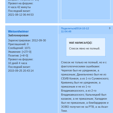
Провел на форуме:
4 часа 42 минуты
Последний визит:
2021-08-12 06:44:53
3
Поделиться
2014-10-12
Weisenheimer
11:04:46
Заблокирован
Зарегистрирован
: 2012-09-30
wat написал(а):
Приглашений:
0
Сообщений:
1071
Список явно не полный.
Уважение:
[+27/-0]
Позитив:
[+4/-0]
Провел на форуме:
Список не только не полный, но и с
10 дней 4 часа
фактологическими ошибками:
Последний визит:
Черепов был не урядником, а
2015-09-25 20:43:14
приказным; Данильченко был не из
СЕИВ Конвоя, а из 1-го Сунженского;
Кривинец был не урядником, а
приказным и не из 1-го
Владикавказского, а из 2-го
Владикавказского; Кальницкий был
казаком, а не приказным; Халадион
был не приказным, а бомбардиром и
ЗОВО получил не за РТВ, а за Ахал-
Теке.