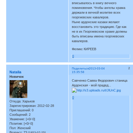
вписывалось в книгу вечного
поминовения. Чтобы ангелы храма
держали в вечной молитве всех
георгиевских кавалеров.
Ныне ардонские казаки желают
восстановить это традицию. Где как
не в их Георгиевском храме должны
быть вписаны имена георгиевских
кавалеров.
Феликс КИРЕЕВ
0
2
Поделиться
2013-03-04
Natalia
15:35:58
Новичок
Савченко Савва Федорович станица
Ардонская - мой прадед...
0
Откуда:
Харьков
Зарегистрирован
: 2012-02-28
Приглашений:
0
Сообщений:
2
Уважение:
[+0/-0]
Позитив:
[+0/-0]
Пол:
Женский
Возраст:
73
[1953-07-25]