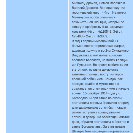
Михаил Дорохов, Семен Васечко и
Василий Даценко. Все они получил
георгиевский крест 4-й ст. На полях
Манчжурии особо отличился
вахмистр Лев Швыдко, который за
отвагу и храбрость был награжден
крестами 4-й ст. №110549, 3-й ст.
№5498 и 2-й ст. №3889.
В годы первой мировой войны
больше всего георгиевских наград
ардонцы получили во 2-м Сунженско-
Владикавказском полку, который
воевал в Карпатах, на полях Галиции
и в Румынии. Во время мобилизации
в это полк, оставив должность
атамана станицы, поступил герой
японской войны Лев Швыдко. Как
прежде, храбро и мужественно
сражаясь, он отличился уже в начале
войны. 15 октября 1914 года у с.
Богородчаны при атаке на окопы
противника первым бросился вперед,
а когда командир сотни был тяжело
ранен, вступил в командование
сотней и довершил блестяще начатое
дело, обратив противника в бегство и
заняв Богородчаны. За этот подвиг
Швыдко был награжден георгиевским