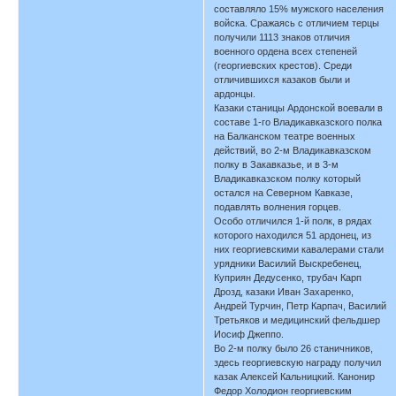
составляло 15% мужского населения
войска. Сражаясь с отличием терцы
получили 1113 знаков отличия
военного ордена всех степеней
(георгиевских крестов). Среди
отличившихся казаков были и
ардонцы.
Казаки станицы Ардонской воевали в
составе 1-го Владикавказского полка
на Балканском театре военных
действий, во 2-м Владикавказском
полку в Закавказье, и в 3-м
Владикавказском полку который
остался на Северном Кавказе,
подавлять волнения горцев.
Особо отличился 1-й полк, в рядах
которого находился 51 ардонец, из
них георгиевскими кавалерами стали
урядники Василий Выскребенец,
Куприян Дедусенко, трубач Карп
Дрозд, казаки Иван Захаренко,
Андрей Турчин, Петр Карпач, Василий
Третьяков и медицинский фельдшер
Иосиф Джеппо.
Во 2-м полку было 26 станичников,
здесь георгиевскую награду получил
казак Алексей Кальницкий. Канонир
Федор Холодион георгиевским