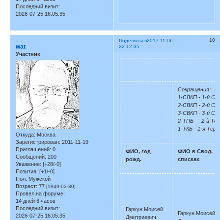
Последний визит:
2026-07-25 16:05:35
10
Поделиться
2017-11-06
wat
22:12:35
Участник
Сокращения:
1-СВКП - 1-й Су
2-СВКП - 2-й Су
3-СВКП - 3-й Су
2-ТПБ - 2-й Те
1-ТКБ - 1-я Тер
Откуда:
Москва
Зарегистрирован
: 2011-11-19
Приглашений:
0
ФИО, год
ФИО в Свод.
Сообщений:
200
рожд.
списках
Уважение:
[+28/-0]
Позитив:
[+1/-0]
Пол:
Мужской
Возраст:
77
[1949-03-30]
Провел на форуме:
14 дней 6 часов
Последний визит:
Гаркун Моисей
Гаркун Моисей
2026-07-25 16:05:35
Дмитриевич,