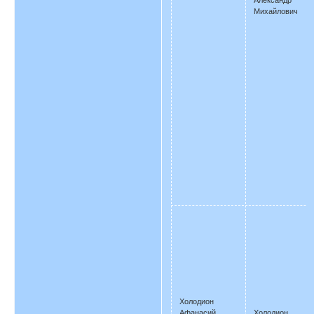
Михайлович
Холодион
Афанасий
Холодион