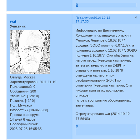
0
4
Поделиться
2014-10-12
wat
17:17:35
Участник
Информацию по Данильченко,
Холодиону и Кальницкому я взял у
Феликса. Черепов с 18.02.1877
урядник, ЗОВО получил 6.07.1877, а
Кривинец урядник с 12.02.1877, ЗОВО
получил 1.10.1877. Они оба были на
льготе перед Турецкой кампанией,
затем их зачислили во 2-ВКП и
отправили воевать. 1.10.1878
отпущены на льготу при
Откуда:
Москва
расформировании 2-ВКП по
Зарегистрирован
: 2011-11-19
окончании Турецкой кампании. Это
Приглашений:
0
информация из их послужных
Сообщений:
200
списков.
Уважение:
[+28/-0]
Готов к восприятию обоснованных
Позитив:
[+1/-0]
Пол:
Мужской
замечаний.
Возраст:
77
[1949-03-30]
Отредактировано wat (2014-10-12
Провел на форуме:
17:56:03)
14 дней 6 часов
Последний визит:
0
2026-07-25 16:05:35