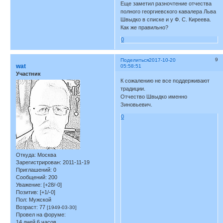
Еще заметил разночтение отчества
полного георгиевского кавалера Льва
Швыдко в списке и у Ф. С. Киреева.
Как же правильно?
0
9
Поделиться
2017-10-20
wat
05:58:51
Участник
К сожалению не все поддерживают
традиции.
Отчество Швыдко именно
Зиновьевич.
0
Откуда:
Москва
Зарегистрирован
: 2011-11-19
Приглашений:
0
Сообщений:
200
Уважение:
[+28/-0]
Позитив:
[+1/-0]
Пол:
Мужской
Возраст:
77
[1949-03-30]
Провел на форуме:
14 дней 6 часов