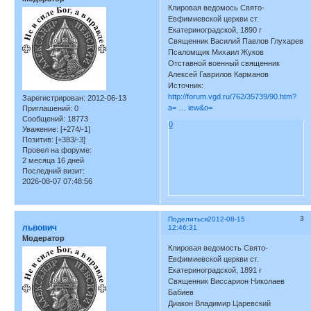
Клировая ведомось Свято-
Евфимиевской церкви ст.
Екатериноградской, 1890 г
Священник Василий Павлов Глухарев
Псаломщик Михаил Жуков
Отставной военный священник
Алексей Гаврилов Карманов
Источник:
http://forum.vgd.ru/762/35739/90.htm?
Зарегистрирован
: 2012-06-13
a= … iew&o=
Приглашений:
0
Сообщений:
18773
0
Уважение:
[+274/-1]
Позитив:
[+383/-3]
Провел на форуме:
2 месяца 16 дней
Последний визит:
2026-08-07 07:48:56
3
Поделиться
2012-08-15
львович
12:46:31
Модератор
Клировая ведомость Свято-
Евфимиевской церкви ст.
Екатериноградской, 1891 г
Священник Виссарион Николаев
Бабиев
Диакон Владимир Царевский