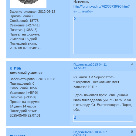
Источник:
http://forum.vgd.ru/762/35739/90.htm?
a= … iew&o=
Зарегистрирован
: 2012-06-13
Приглашений:
0
0
Сообщений:
18773
Уважение:
[+274/-1]
Позитив:
[+383/-3]
Провел на форуме:
2 месяца 16 дней
Последний визит:
2026-08-07 07:48:56
4
Поделиться
2015-04-11
К_Ира
14:58:42
Активный участник
из книги В.И.Чернопятовъ
Зарегистрирован
: 2013-10-08
"Некрополь нескольких мест
Приглашений:
0
Кавказа" 1911 г.
Сообщений:
1056
Уважение:
[+48/-0]
Здѣсь покоится прахъ священника
Позитив:
[+33/-0]
Василiя Кедpoвa
, ум. въ 1875 на 50
Провел на форуме:
г. отъ роду. Ст. Екатеринодаръ, Терек,
14 дней 14 часов
обл.
Последний визит:
2025-05-06 22:07:31
0
5
Поделиться
2018-02-07
львович
08:23:52