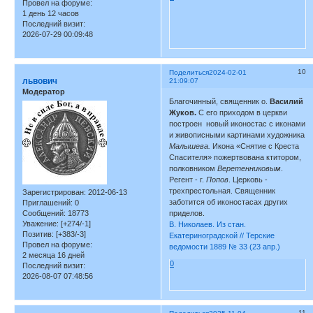
Провел на форуме:
1 день 12 часов
Последний визит:
2026-07-29 00:09:48
10
Поделиться
2024-02-01
львович
21:09:07
Модератор
Благочинный, священник о.
Василий
Жуков.
С его приходом в церкви
построен новый иконостас с иконами
и живописными картинами художника
Малышева.
Икона «Снятие с Креста
Спасителя» пожертвована ктитором,
полковником
Веретенниковым
.
Регент - г.
Попов
. Церковь -
трехпрестольная. Священник
Зарегистрирован
: 2012-06-13
заботится об иконостасах других
Приглашений:
0
Сообщений:
18773
приделов.
Уважение:
[+274/-1]
В. Николаев. Из стан.
Позитив:
[+383/-3]
Екатериноградской // Терские
Провел на форуме:
ведомости 1889 № 33 (23 апр.)
2 месяца 16 дней
0
Последний визит:
2026-08-07 07:48:56
11