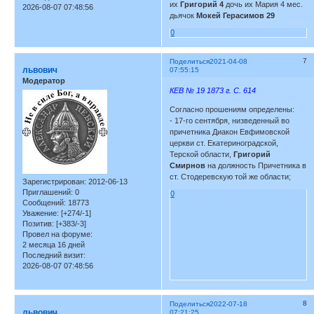
их
Григорий 4
дочь их Мария 4 мес.
2026-08-07 07:48:56
дьячок
Мокей Герасимов 29
0
7
Поделиться
2021-04-08
львович
07:55:15
Модератор
КЕВ № 19 1873 г. С. 614
Согласно прошениям определены:
- 17-го сен­тября, низведенный во
причетника Диакон Евфимовской
церкви ст. Екатериноградской,
Терской области,
Григорий
Смирнов
на должность Причетника в
ст. Стодеревскую той же области;
Зарегистрирован
: 2012-06-13
Приглашений:
0
0
Сообщений:
18773
Уважение:
[+274/-1]
Позитив:
[+383/-3]
Провел на форуме:
2 месяца 16 дней
Последний визит:
2026-08-07 07:48:56
8
Поделиться
2022-07-18
львович
07:21:25