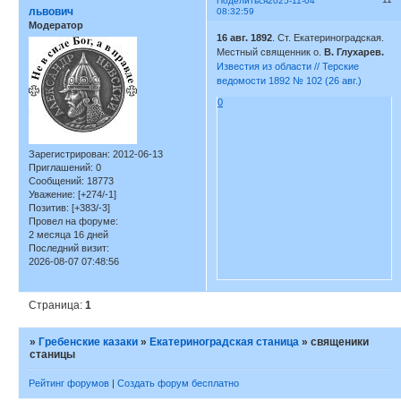
Поделиться
2025-11-04
львович
08:32:59
Модератор
16 авг. 1892
. Ст. Екатериноградская.
Местный священник о.
В. Глухарев.
Известия из области // Терские
ведомости 1892 № 102 (26 авг.)
0
Зарегистрирован
: 2012-06-13
Приглашений:
0
Сообщений:
18773
Уважение:
[+274/-1]
Позитив:
[+383/-3]
Провел на форуме:
2 месяца 16 дней
Последний визит:
2026-08-07 07:48:56
Страница:
1
»
Гребенские казаки
»
Екатериноградская станица
»
священики
станицы
Рейтинг форумов
|
Создать форум бесплатно