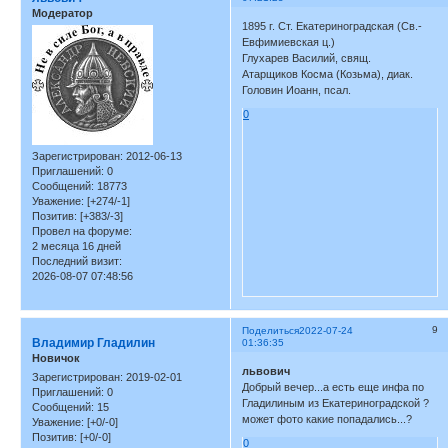
Модератор
1895 г. Ст. Екатериноградская (Св.-
Евфимиевская ц.)
Глухарев Василий, свящ.
Атарщиков Косма (Козьма), диак.
Головин Иоанн, псал.
0
Зарегистрирован
: 2012-06-13
Приглашений:
0
Сообщений:
18773
Уважение:
[+274/-1]
Позитив:
[+383/-3]
Провел на форуме:
2 месяца 16 дней
Последний визит:
2026-08-07 07:48:56
9
Поделиться
2022-07-24
Владимир Гладилин
01:36:35
Новичок
львович
Зарегистрирован
: 2019-02-01
Добрый вечер...а есть еще инфа по
Приглашений:
0
Гладилиным из Екатериноградской ?
Сообщений:
15
может фото какие попадались...?
Уважение:
[+0/-0]
Позитив:
[+0/-0]
0