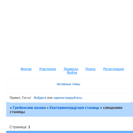
Форум
Участники
Правила
Поиск
Регистрация
Войти
Активные темы
Привет, Гость!
Войдите
или
зарегистрируйтесь
.
»
Гребенские казаки
»
Екатериноградская станица
»
священики
станицы
Страница:
1