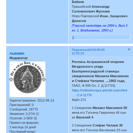
Бабиев
Пришибской
Александр
Соломонович Жускаев
Ново-Павловской
Иоан. Захарович
Денисов
[Терский календарь на 1894 г. Вып.3
кн. 1. Владикавказ, 1893 г.]
0
6
Поделиться
2019-08-30
львович
11:55:33
Модератор
Роспись Астраханской епархии
Моздокского уезда
Екатериноградской станицы
священников Михаила Максимова
и Стефана Чилаева …1802 года.
ГААО, Ф.599 Оп. 2 Д.1177(б).
https://rodoslovnaya.astrobl.ru/archive
… -2-d-1177b
Файл 273
Зарегистрирован
: 2012-06-13
Приглашений:
0
1 Священник
Михаил Максимов 50
Сообщений:
18773
жена его Татьяна Гаврилова 46 сын
Уважение:
[+274/-1]
их
Василий 4
Позитив:
[+383/-3]
Провел на форуме:
2 Священник
Стефан Чилаев 30
2 месяца 16 дней
жена его Татьяна Васильева 23 сын
Последний визит: