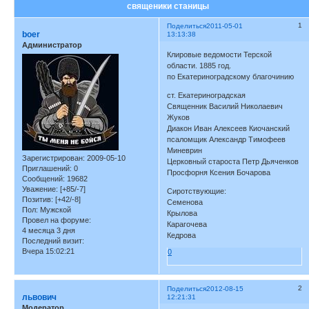
священики станицы
1
Поделиться
2011-05-01
boer
13:13:38
Администратор
Клировые ведомости Терской
области. 1885 год.
по Екатериноградскому благочинию
ст. Екатериноградская
Священник Василий Николаевич
Жуков
Диакон Иван Алексеев Киочанский
псаломщик Александр Тимофеев
Миневрин
Зарегистрирован
: 2009-05-10
Церковный староста Петр Дьяченков
Приглашений:
0
Просфорня Ксения Бочарова
Сообщений:
19682
Уважение:
[+85/-7]
Сиротствующие:
Позитив:
[+42/-8]
Семенова
Пол:
Мужской
Крылова
Провел на форуме:
Карагочева
4 месяца 3 дня
Кедрова
Последний визит:
Вчера 15:02:21
0
2
Поделиться
2012-08-15
львович
12:21:31
Модератор