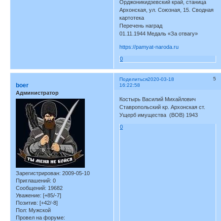
Орджоникидзевский край, станица
Архонская, ул. Союзная, 15. Сводная
картотека
Перечень наград
01.11.1944 Медаль «За отвагу»
https://pamyat-naroda.ru
0
5
Поделиться
2020-03-18
boer
16:22:58
Администратор
Костырь Василий Михайлович
Ставропольский кр. Архонская ст.
Ущерб имущества (ВОВ) 1943
0
Зарегистрирован
: 2009-05-10
Приглашений:
0
Сообщений:
19682
Уважение:
[+85/-7]
Позитив:
[+42/-8]
Пол:
Мужской
Провел на форуме: