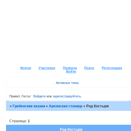
Форум
Участники
Правила
Поиск
Регистрация
Войти
Активные темы
Привет, Гость!
Войдите
или
зарегистрируйтесь
.
»
Гребенские казаки
»
Архонская станица
»
Род Костыря
Страница:
1
Род Костыря