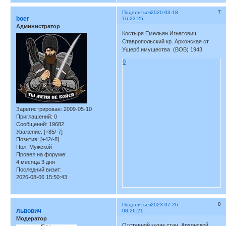
7
Поделиться
2020-03-18
boer
16:23:25
Администратор
Костыря Емельян Игнатович
Ставропольский кр. Архонская ст.
Ущерб имущества (ВОВ) 1943
0
Зарегистрирован
: 2009-05-10
Приглашений:
0
Сообщений:
19682
Уважение:
[+85/-7]
Позитив:
[+42/-8]
Пол:
Мужской
Провел на форуме:
4 месяца 3 дня
Последний визит:
2026-08-06 15:50:43
8
Поделиться
2023-07-26
львович
08:26:21
Модератор
Отставной казак стан. Архонской