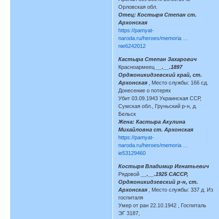
Орловская обл.
Отец: Костыря Степан ст.
Архонская
https://pamyat-
naroda.ru/heroes/memoria …
nie6242012
Кастыра Степан Захарович
Красноармеец
__.__.1897
Орджоникидзевский край, ст.
Архонская
, Место службы: 166 сд.
Донесение о потерях
Убит 03.09.1943 Украинская ССР,
Сумская обл., Груньский р-н, д.
Бельск
Жена: Кастыра Акулина
Михайловна ст. Архонская
https://pamyat-
naroda.ru/heroes/memoria …
ie53129460
Костыря Владимир Игнатьевич
Рядовой
__.__.1925 САССР,
Орджоникидзевский р-н, ст.
Архонская
, Место службы: 337 д. Из
госпиталя
Умер от ран 22.10.1942 , Госпиталь
ЭГ 3187,