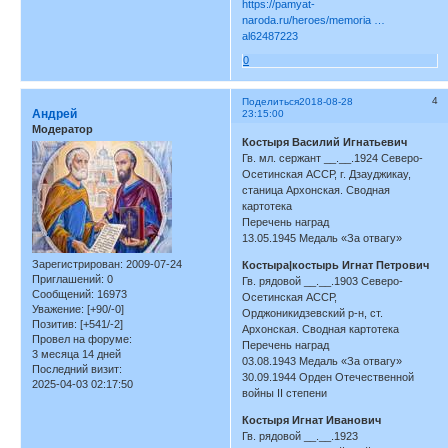
https://pamyat-
naroda.ru/heroes/memoria …
al62487223
0
4
Поделиться
2018-08-28
Андрей
23:15:00
Модератор
Костыря Василий Игнатьевич
Гв. мл. сержант __.__.1924 Северо-
Осетинская АССР, г. Дзауджикау,
станица Архонская. Сводная
картотека
Перечень наград
13.05.1945 Медаль «За отвагу»
Зарегистрирован
: 2009-07-24
Костыра|костырь Игнат Петрович
Приглашений:
0
Гв. рядовой __.__.1903 Северо-
Сообщений:
16973
Осетинская АССР,
Уважение:
[+90/-0]
Орджоникидзевский р-н, ст.
Позитив:
[+541/-2]
Архонская. Сводная картотека
Провел на форуме:
Перечень наград
3 месяца 14 дней
03.08.1943 Медаль «За отвагу»
Последний визит:
30.09.1944 Орден Отечественной
2025-04-03 02:17:50
войны II степени
Костыря Игнат Иванович
Гв. рядовой __.__.1923