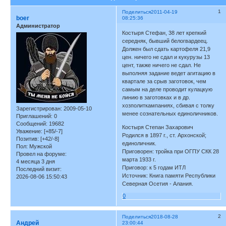
1
Поделиться
2011-04-19
boer
08:25:36
Администратор
Костыря Стефан, 38 лет крепкий
середняк, бывший белогвардеец.
Должен был сдать картофеля 21,9
цен. ничего не сдал и кукурузы 13
цент, также ничего не сдал. Не
выполняя задание ведет агитацию в
квартале за срыв заготовок, чем
самым на деле проводит кулацкую
линию в заготовках и в др.
хозполиткампаниях, сбивая с толку
Зарегистрирован
: 2009-05-10
менее сознательных единоличников.
Приглашений:
0
Сообщений:
19682
Костыря Степан Захарович
Уважение:
[+85/-7]
Родился в 1897 г., ст. Архонской;
Позитив:
[+42/-8]
единоличник.
Пол:
Мужской
Приговорен: тройка при ОГПУ СКК 28
Провел на форуме:
марта 1933 г.
4 месяца 3 дня
Приговор: к 5 годам ИТЛ
Последний визит:
Источник: Книга памяти Республики
2026-08-06 15:50:43
Северная Осетия - Алания.
0
2
Поделиться
2018-08-28
Андрей
23:00:44