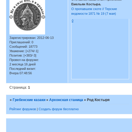
Емельян Костыра.
О пропавшем скоте // Терские
ведомости 1871 № 19 (7 мая)
0
Зарегистрирован
: 2012-06-13
Приглашений:
0
Сообщений:
18773
Уважение:
[+274/-1]
Позитив:
[+383/-3]
Провел на форуме:
2 месяца 16 дней
Последний визит:
Вчера 07:48:56
Страница:
1
»
Гребенские казаки
»
Архонская станица
»
Род Костыря
Рейтинг форумов
|
Создать форум бесплатно