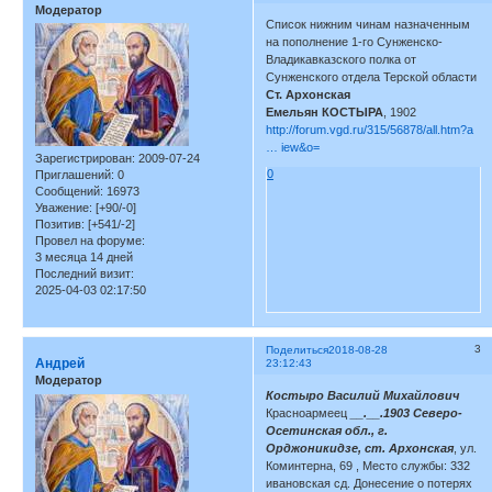
Модератор
Список нижним чинам назначенным
на пополнение 1-го Сунженско-
Владикавказского полка от
Сунженского отдела Терской области
Ст. Архонская
Емельян КОСТЫРА
, 1902
http://forum.vgd.ru/315/56878/all.htm?a
… iew&o=
Зарегистрирован
: 2009-07-24
0
Приглашений:
0
Сообщений:
16973
Уважение:
[+90/-0]
Позитив:
[+541/-2]
Провел на форуме:
3 месяца 14 дней
Последний визит:
2025-04-03 02:17:50
3
Поделиться
2018-08-28
Андрей
23:12:43
Модератор
Костыро Василий Михайлович
Красноармеец
__.__.1903 Северо-
Осетинская обл., г.
Орджоникидзе, ст. Архонская
, ул.
Коминтерна, 69 , Место службы: 332
ивановская сд. Донесение о потерях