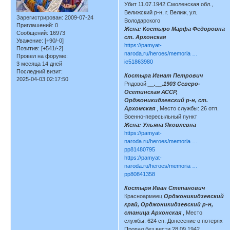
Убит 11.07.1942 Смоленская обл.,
Велижский р-н, г. Велиж, ул.
Зарегистрирован
: 2009-07-24
Володарского
Приглашений:
0
Жена: Костыро Марфа Федоровна
Сообщений:
16973
ст. Архонская
Уважение:
[+90/-0]
https://pamyat-
Позитив:
[+541/-2]
naroda.ru/heroes/memoria …
Провел на форуме:
ie51863980
3 месяца 14 дней
Последний визит:
Костыра Игнат Петрович
2025-04-03 02:17:50
Рядовой
__.__.1903 Северо-
Осетинская АССР,
Орджоникидзевский р-н, ст.
Архомская
, Место службы: 26 отп.
Военно-пересыльный пункт
Жена: Ульяна Яковлевна
https://pamyat-
naroda.ru/heroes/memoria …
pp81480795
https://pamyat-
naroda.ru/heroes/memoria …
pp80841358
Костыря Иван Степанович
Красноармеец
Орджоникидзевский
край, Орджоникидзевский р-н,
станица Архонская
, Место
службы: 624 сп. Донесение о потерях
Пропал без вести 28.09.1942