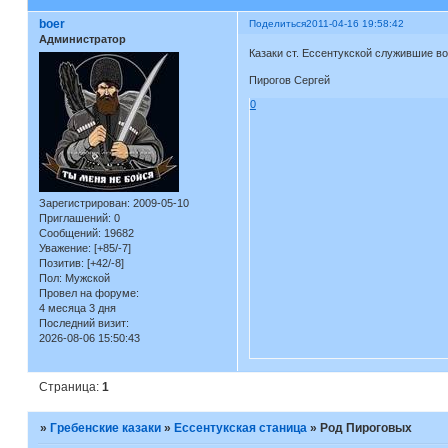
boer
Поделиться
2011-04-16 19:58:42
Администратор
Казаки ст. Ессентукской служившие во
Пирогов Сергей
0
Зарегистрирован
: 2009-05-10
Приглашений:
0
Сообщений:
19682
Уважение:
[+85/-7]
Позитив:
[+42/-8]
Пол:
Мужской
Провел на форуме:
4 месяца 3 дня
Последний визит:
2026-08-06 15:50:43
Страница:
1
»
Гребенские казаки
»
Ессентукская станица
»
Род Пироговых