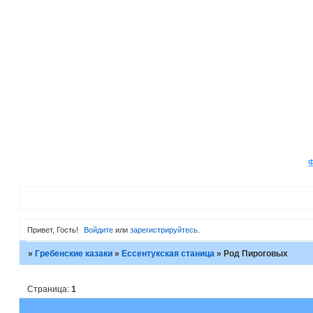
Привет, Гость!
Войдите
или
зарегистрируйтесь
.
»
Гребенские казаки
»
Ессентукская станица
»
Род Пироговых
Страница:
1