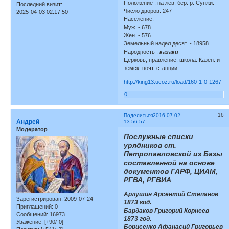
Положение : на лев. бер. р. Сунжи.
Последний визит:
Число дворов: 247
2025-04-03 02:17:50
Население:
Муж. - 678
Жен. - 576
Земельный надел десят. - 18958
Народность :
казаки
Церковь, правление, школа. Казен. и
земск. почт. станции.
http://king13.ucoz.ru/load/160-1-0-1267
0
16
Поделиться
2016-07-02
Андрей
13:56:57
Модератор
Послужные списки
урядников ст.
Петропавловской из Базы
составленной на основе
документов ГАРФ, ЦИАМ,
РГВА, РГВИА
Арлушин Арсентий Степанов
Зарегистрирован
: 2009-07-24
1873 год.
Приглашений:
0
Бардаков Григорий Корнеев
Сообщений:
16973
1873 год.
Уважение:
[+90/-0]
Борисенко Афанасий Григорьев