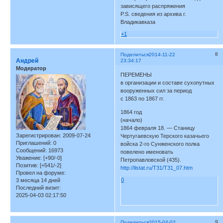
зависящего распряжения
P.S. сведения из архива г.
Владикавказа
+1
8
Поделиться
2014-11-22
Андрей
23:34:17
Модератор
ПЕРЕМЕНЫ
в организации и составе сухопутных
вооруженных сил за период
с 1863 по 1867 гг.
1864 год
(начало)
1864 февраля 18. — Станицу
Зарегистрирован
: 2009-07-24
Чертугаевскую Терского казачьего
Приглашений:
0
войска 2-го Сунженского полка
Сообщений:
16973
повелено именовать
Уважение:
[+90/-0]
Петропавловской (435).
Позитив:
[+541/-2]
http://listat.ru/T31/T31_07.htm
Провел на форуме:
0
3 месяца 14 дней
Последний визит:
2025-04-03 02:17:50
9
Поделиться
2015-04-02