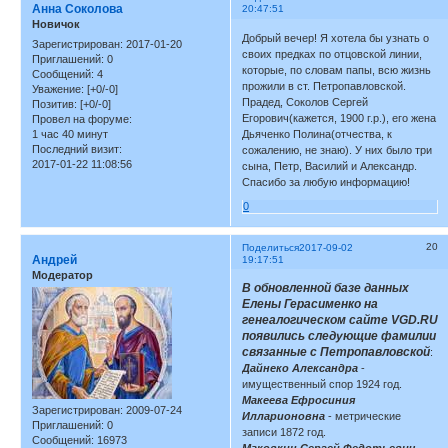
Анна Соколова
20:47:51
Новичок
Добрый вечер! Я хотела бы узнать о
Зарегистрирован
: 2017-01-20
своих предках по отцовской линии,
Приглашений:
0
которые, по словам папы, всю жизнь
Сообщений:
4
прожили в ст. Петропавловской.
Уважение:
[+0/-0]
Прадед, Соколов Сергей
Позитив:
[+0/-0]
Егорович(кажется, 1900 г.р.), его жена
Провел на форуме:
1 час 40 минут
Дьяченко Полина(отчества, к
Последний визит:
сожалению, не знаю). У них было три
2017-01-22 11:08:56
сына, Петр, Василий и Александр.
Спасибо за любую информацию!
0
20
Поделиться
2017-09-02
Андрей
19:17:51
Модератор
В обновленной базе данных
Елены Герасименко на
генеалогическом сайте VGD.RU
появились следующие фамилии
связанные с Петропавловской
:
Дайнеко Александра
-
имущественный спор 1924 год.
Макеева Ефросиния
Зарегистрирован
: 2009-07-24
Илларионовна
- метрические
Приглашений:
0
записи 1872 год.
Сообщений:
16973