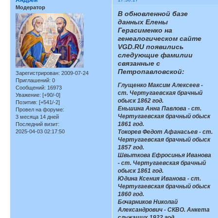
Модератор
В обновленной базе
данных Елены
Герасименко на
генеалогическом сайте
VGD.RU появились
следующие фамилии
связанные с
Петропавловской:
Зарегистрирован
: 2009-07-24
Приглашений:
0
Глущенко Максим Алексеев -
Сообщений:
16973
ст. Чертугаевская брачный
Уважение:
[+90/-0]
обыск 1862 год.
Позитив:
[+541/-2]
Еньшина Анна Павлова - ст.
Провел на форуме:
Чертугаевская брачный обыск
3 месяца 14 дней
1861 год.
Последний визит:
2025-04-03 02:17:50
Токорев Федот Афанасьев - ст.
Чертугаевская брачный обыск
1857 год.
Швыткова Ефросинья Иванова
- ст. Чертугаевская брачный
обыск 1861 год.
Юдина Ксения Иванова - ст.
Чертугаевская брачный обыск
1860 год.
Бочарников Николай
Александрович - СКВО. Анкета
служащих 1922 год.