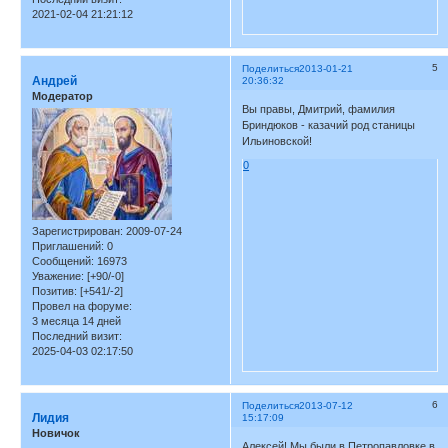
2021-02-04 21:21:12
5
Поделиться
2013-01-21
Андрей
20:36:32
Модератор
Вы правы, Дмитрий, фамилия
Бриндюков - казачий род станицы
Ильиновской!
0
Зарегистрирован
: 2009-07-24
Приглашений:
0
Сообщений:
16973
Уважение:
[+90/-0]
Позитив:
[+541/-2]
Провел на форуме:
3 месяца 14 дней
Последний визит:
2025-04-03 02:17:50
6
Поделиться
2013-07-12
Лидия
15:17:09
Новичок
Алексей! Мы были в Петропавловке в