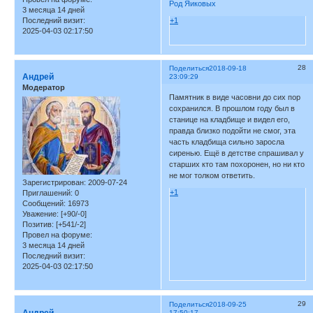
Род Яиковых
3 месяца 14 дней
Последний визит:
+1
2025-04-03 02:17:50
28
Поделиться
2018-09-18
Андрей
23:09:29
Модератор
Памятник в виде часовни до сих пор
сохранился. В прошлом году был в
станице на кладбище и видел его,
правда близко подойти не смог, эта
часть кладбища сильно заросла
сиренью. Ещё в детстве спрашивал у
старших кто там похоронен, но ни кто
не мог толком ответить.
Зарегистрирован
: 2009-07-24
+1
Приглашений:
0
Сообщений:
16973
Уважение:
[+90/-0]
Позитив:
[+541/-2]
Провел на форуме:
3 месяца 14 дней
Последний визит:
2025-04-03 02:17:50
29
Поделиться
2018-09-25
Андрей
17:50:17