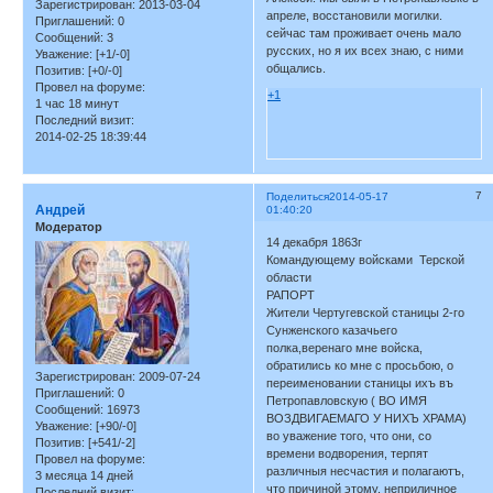
Зарегистрирован
: 2013-03-04
апреле, восстановили могилки.
Приглашений:
0
сейчас там проживает очень мало
Сообщений:
3
русских, но я их всех знаю, с ними
Уважение:
[+1/-0]
общались.
Позитив:
[+0/-0]
Провел на форуме:
+1
1 час 18 минут
Последний визит:
2014-02-25 18:39:44
7
Поделиться
2014-05-17
Андрей
01:40:20
Модератор
14 декабря 1863г
Командующему войсками Терской
области
РАПОРТ
Жители Чертугевской станицы 2-го
Сунженского казачьего
полка,веренаго мне войска,
обратились ко мне с просьбою, о
Зарегистрирован
: 2009-07-24
переименовании станицы ихъ въ
Приглашений:
0
Петропавловскую ( ВО ИМЯ
Сообщений:
16973
ВОЗДВИГАЕМАГО У НИХЪ ХРАМА)
Уважение:
[+90/-0]
во уважение того, что они, со
Позитив:
[+541/-2]
времени водворения, терпят
Провел на форуме:
различныя несчастия и полагаютъ,
3 месяца 14 дней
что причиной этому, неприличное
Последний визит: