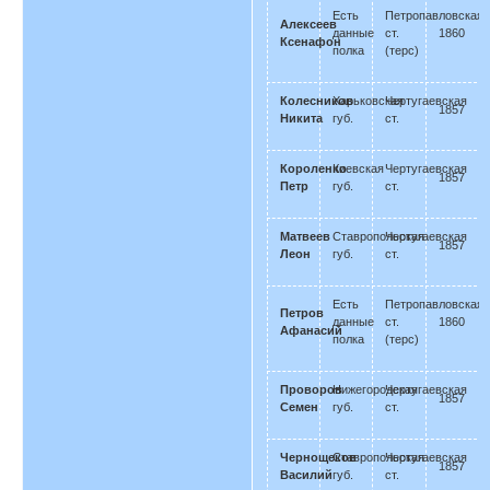
Есть
Петропавловская
Алексеев
данные
ст.
1860
Ксенафон
полка
(терс)
Колесников
Харьковская
Чертугаевская
1857
Никита
губ.
ст.
Короленко
Киевская
Чертугаевская
1857
Петр
губ.
ст.
Матвеев
Ставропольская
Чертугаевская
1857
Леон
губ.
ст.
Есть
Петропавловская
Петров
данные
ст.
1860
Афанасий
полка
(терс)
Проворов
Нижегородская
Чертугаевская
1857
Семен
губ.
ст.
Чернощеков
Ставропольская
Чертугаевская
1857
Василий
губ.
ст.