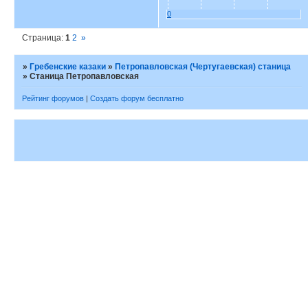
0
Страница:
1
2
»
»
Гребенские казаки
»
Петропавловская (Чертугаевская) станица
»
Станица Петропавловская
Рейтинг форумов
|
Создать форум бесплатно