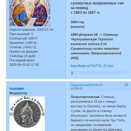
сухопутных вооруженных сил
за период
с 1863 по 1867 гг.
1864 год
(начало)
Зарегистрирован
: 2009-07-24
Приглашений:
0
1864 февраля 18. — Станицу
Сообщений:
16973
Чертугаевскую Терского
Уважение:
[+90/-0]
казачьего войска 2-го
Позитив:
[+541/-2]
Сунженского полка повелено
Провел на форуме:
именовать Петропавловской
3 месяца 14 дней
(435).
Последний визит:
2025-04-03 02:17:50
http://listat.ru/T31/T31_07.htm
0
22
Поделиться
2018-01-27
львович
18:00:02
Модератор
Петропавловская.
Станица,
расположена в 15 км к северо-
востоку от Грозного, на левом берегу
Сунжи, по дороге в станицу
Ильинскую. Заложена была на месте
бывшего чеченского аула Чур-ТогIе,
по преданиям, основанном
выходцами из общества Шикъара,