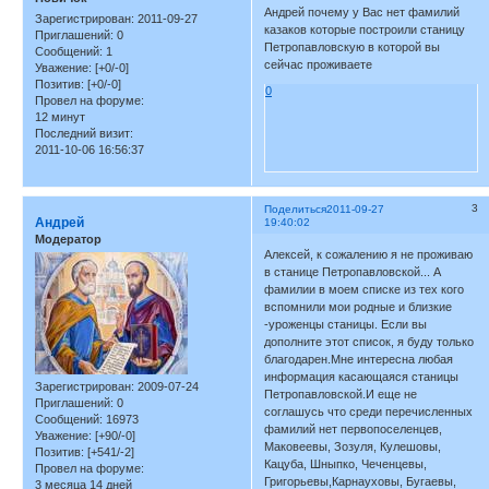
Андрей почему у Вас нет фамилий
Зарегистрирован
: 2011-09-27
казаков которые построили станицу
Приглашений:
0
Петропавловскую в которой вы
Сообщений:
1
сейчас проживаете
Уважение:
[+0/-0]
Позитив:
[+0/-0]
0
Провел на форуме:
12 минут
Последний визит:
2011-10-06 16:56:37
3
Поделиться
2011-09-27
Андрей
19:40:02
Модератор
Алексей, к сожалению я не проживаю
в станице Петропавловской... А
фамилии в моем списке из тех кого
вспомнили мои родные и близкие
-уроженцы станицы. Если вы
дополните этот список, я буду только
благодарен.Мне интересна любая
информация касающаяся станицы
Зарегистрирован
: 2009-07-24
Петропавловской.И еще не
Приглашений:
0
соглашусь что среди перечисленных
Сообщений:
16973
фамилий нет первопоселенцев,
Уважение:
[+90/-0]
Маковеевы, Зозуля, Кулешовы,
Позитив:
[+541/-2]
Кацуба, Шныпко, Чеченцевы,
Провел на форуме:
Григорьевы,Карнауховы, Бугаевы,
3 месяца 14 дней