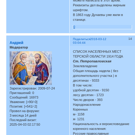
Можете написать в этот архив.
Реквизиты дел выделены жирным
шрифтом.
В 1863 году Дунаевы уже жили в
станице.
0
14
Поделиться
2016-03-12
Андрей
03:04:44
Модератор
СПИСОК НАСЕЛЕННЫХ МЕСТ
ТЕРСКОЙ ОБЛАСТИ 1914 ГОДА
Ст. Петропавловская
Землевладение
Общая площадь надела ( без
дополнительного участка ) в
десятинах - 9333
В том числе:
Зарегистрирован
: 2009-07-24
удобной десятин - 9150
Приглашений:
0
лесу десятин - 1723
Сообщений:
16973
Число дворов - 393
Уважение:
[+90/-0]
Народонаселение
Позитив:
[+541/-2]
Коренных
Провел на форуме:
м- 1158
3 месяца 14 дней
ж- 1231
Последний визит:
Национальность и вероисповедание
2025-04-03 02:17:50
коренного населения:
Русские православные