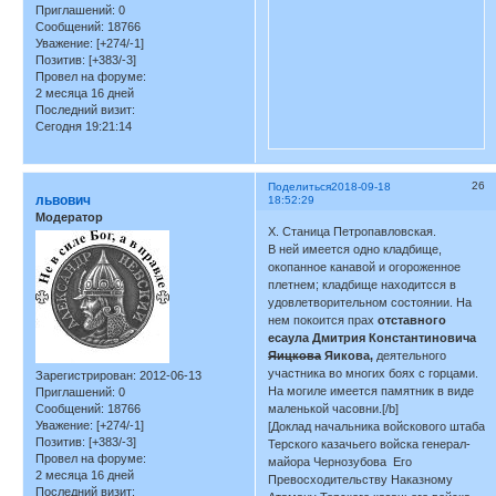
Приглашений:
0
Сообщений:
18766
Уважение:
[+274/-1]
Позитив:
[+383/-3]
Провел на форуме:
2 месяца 16 дней
Последний визит:
Сегодня 19:21:14
26
Поделиться
2018-09-18
львович
18:52:29
Модератор
X. Станица Петропавловская.
В ней имеется одно кладбище,
окопанное канавой и огороженное
плетнем; кладбище находитсся в
удовлетворительном состоянии. На
нем покоится прах
отставного
есаула Дмитрия Константиновича
Яицкова
Яикова,
деятельного
участника во многих боях с горцами.
Зарегистрирован
: 2012-06-13
На могиле имеется памятник в виде
Приглашений:
0
Сообщений:
18766
маленькой часовни.[/b]
Уважение:
[+274/-1]
[Доклад начальника войскового штаба
Позитив:
[+383/-3]
Терского казачьего войска генерал-
Провел на форуме:
майора Чернозубова Его
2 месяца 16 дней
Превосходительству Наказному
Последний визит: