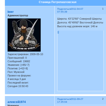
Станица Петропавловская
1
Поделиться
2011-04-07
boer
07:55:39
Администратор
Широта: 43°22'60'' Северной Широты
Долгота: 45°49'60'' Восточной Долготы
Высота над уровнем моря: 146 м
0
Зарегистрирован
: 2009-05-10
Приглашений:
0
Сообщений:
19682
Уважение:
[+85/-7]
Позитив:
[+42/-8]
Пол:
Мужской
Провел на форуме:
4 месяца 3 дня
Последний визит:
Сегодня 15:50:43
2
Поделиться
2011-09-27
алексей1974
17:35:04
Новичок