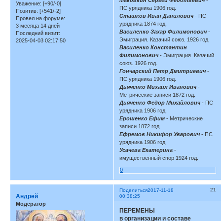
Маковкин Сергей Федотьевич
-
Уважение:
[+90/-0]
ПС урядника 1906 год.
Позитив:
[+541/-2]
Сташков Иван Данилович
- ПС
Провел на форуме:
урядника 1874 год.
3 месяца 14 дней
Василенко Захар Филимонович
-
Последний визит:
Эмиграция. Казачий союз. 1926 год.
2025-04-03 02:17:50
Василенко Константин
Филимонович
- Эмиграция. Казачий
союз. 1926 год.
Гончарский Петр Дмитриевич
-
ПС урядника 1906 год.
Дьяченко Михаил Иванович
-
Метрические записи 1872 год.
Дьяченко Федор Михайлович
- ПС
урядника 1906 год.
Ерошенко Ефим
- Метрические
записи 1872 год.
Ефремов Никифор Уварович
- ПС
урядника 1906 год
Усачева Екатерина
-
имущественный спор 1924 год.
0
21
Поделиться
2017-11-18
Андрей
00:38:25
Модератор
ПЕРЕМЕНЫ
в организации и составе