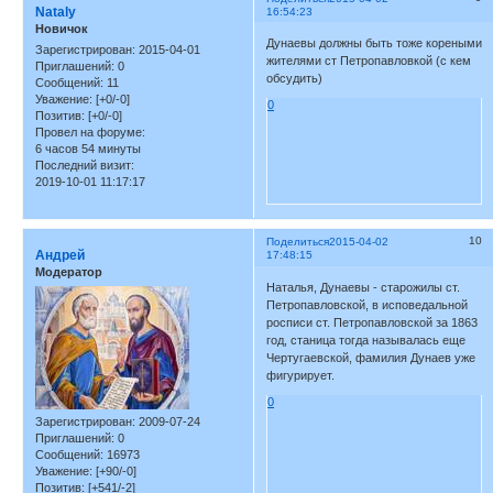
Nataly
16:54:23
Новичок
Дунаевы должны быть тоже кореными
Зарегистрирован
: 2015-04-01
жителями ст Петропавловкой (с кем
Приглашений:
0
обсудить)
Сообщений:
11
Уважение:
[+0/-0]
0
Позитив:
[+0/-0]
Провел на форуме:
6 часов 54 минуты
Последний визит:
2019-10-01 11:17:17
10
Поделиться
2015-04-02
Андрей
17:48:15
Модератор
Наталья, Дунаевы - старожилы ст.
Петропавловской, в исповедальной
росписи ст. Петропавловской за 1863
год, станица тогда называлась еще
Чертугаевской, фамилия Дунаев уже
фигурирует.
0
Зарегистрирован
: 2009-07-24
Приглашений:
0
Сообщений:
16973
Уважение:
[+90/-0]
Позитив:
[+541/-2]