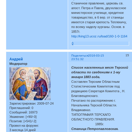
Станичное правление, церковь св.
апост. Петра и Павла, двухклассное
министерское училище, кредитное
товарищество, в 6 вер. от станицы
имеется старая крепость Теплекичу,
по всему наделу курганы. Основ. в
1857г.
http://king13.ucoz.ru/load/160-1-0-1164
0
15
Поделиться
2016-03-15
Андрей
23:51:32
Модератор
Список населенных мест Терской
области по сведениям к 1-му
января 1883 года.
Составлен Терским Областным
Статистическим Комитетом под
редакциею Секретаря Комитета , Н.
Благовещенскаго.
Печатано по распоряжению г.
Зарегистрирован
: 2009-07-24
Начальника Терской Области.
Приглашений:
0
Владикавказ.
Сообщений:
16973
ТИПОГРАФИЯ ТЕРСКАГО
Уважение:
[+90/-0]
ОБЛАСТНОГО ПРАВЛЕНИЯ.
Позитив:
[+541/-2]
1885г.
Провел на форуме:
Станица Петропавловская.
3 месяца 14 дней