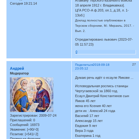
Атаману Терского казачьего войска
Сегодня 19:21:14
18 апреля 1912 г. Владикавказ].
ЦГА РСО-А ф.203, оп.1, д.18, л. 1-
13об.]
Доклад полностью опубликован в
Терском сборнике, М.: Миракль, 2017. -
Вып. 2.
Отредактировано львович (2023-07-
05 11:57:23)
0
27
Поделиться
2018-09-18
Андрей
23:05:12
Модератор
Думаю речь идёт о есауле Яикове ...
Исповедальная роспись станицы
Чертугаевской за 1860 год.
Есаул Дмитрий Константинов сын
Яиков 45 лет
жена его Ксения 40 лет
дети их : Алексий 24 года
Зарегистрирован
: 2009-07-24
Василий 17 лет
Приглашений:
0
Александр 15 лет
Сообщений:
16973
Евдокия 9 лет
Уважение:
[+90/-0]
Вера 3 года
Позитив:
[+541/-2]
Екатерина 1 год
Провел на форуме: