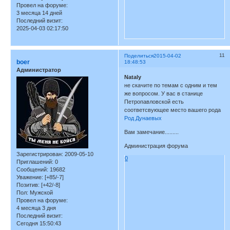
Провел на форуме:
3 месяца 14 дней
Последний визит:
2025-04-03 02:17:50
11
Поделиться
2015-04-02
boer
18:48:53
Администратор
Nataly
не скачите по темам с одним и тем
же вопросом. У вас в станице
Петропавловской есть
соответсвующее место вашего рода
Род Дунаевых
Вам замечание.........
Администрация форума
Зарегистрирован
: 2009-05-10
0
Приглашений:
0
Сообщений:
19682
Уважение:
[+85/-7]
Позитив:
[+42/-8]
Пол:
Мужской
Провел на форуме:
4 месяца 3 дня
Последний визит:
Сегодня 15:50:43