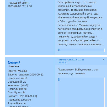
Бессарабовы и др. - это самые
Последний визит:
коренные Петропавловские
2025-04-03 02:17:50
фамилии...В станице проживали
казаки из разоренной в 20-е годы
Ильиновской например Брендюковы,
в 30-е годы был наплыв
переселенцев из Украины и других
регионов и эти фамилии я конечно в
список не включил.Поэтому ,
пожалуйста, добавляйте, а где я
допустил ошибку, исправляйте этот
список, совместно придем к истине...
0
4
Поделиться
2013-01-21
Дмитрий
00:34:17
Новичок
Правильнее - БрИндюковы... мои
Откуда:
Москва
дальние родственники
Зарегистрирован
: 2010-09-12
Приглашений:
0
0
Сообщений:
20
Уважение:
[+4/-0]
Позитив:
[+0/-0]
Пол:
Мужской
Возраст:
52
[1973-09-01]
Провел на форуме:
1 день 8 часов
Последний визит: