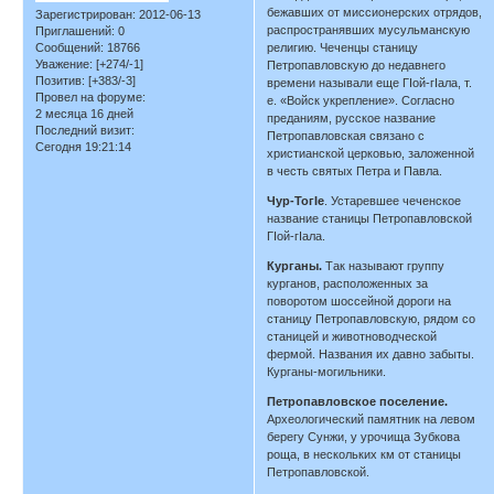
бежавших от миссионерских отрядов,
Зарегистрирован
: 2012-06-13
распространявших мусульманскую
Приглашений:
0
Сообщений:
18766
религию. Чеченцы станицу
Уважение:
[+274/-1]
Петропавловскую до недавнего
Позитив:
[+383/-3]
времени называли еще ГIой-гIала, т.
Провел на форуме:
е. «Войск укрепление». Согласно
2 месяца 16 дней
преданиям, русское название
Последний визит:
Петропавловская связано с
Сегодня 19:21:14
христианской церковью, заложенной
в честь святых Петра и Павла.
Чур-ТогIе
. Устаревшее чеченское
название станицы Петропавловской
ГIой-гIала.
Курганы.
Так называют группу
курганов, расположенных за
поворотом шоссейной дороги на
станицу Петропавловскую, рядом со
станицей и животноводческой
фермой. Названия их давно забыты.
Курганы-могильники.
Петропавловское поселение.
Археологический памятник на левом
берегу Сунжи, у урочища Зубкова
роща, в нескольких км от станицы
Петропавловской.