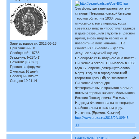
Это фото, где запечатлены жители
станицы Петропавловской бывшей
Терской области в 1938 году,
относится к тому периоду, когда
советская власть «простила» казаков
и даже разрешила служить в Красной
армии, вновь надеть черкески и
повесить на пояс кинжалы... На
Зарегистрирован
: 2012-06-13
Приглашений:
0
снимке из 13 человек – десять
Сообщений:
18766
девушек в мужской одежде.
Уважение:
[+274/-1]
На обороте есть надпись: «На память
Позитив:
[+383/-3]
Синченко Алексей. Снималась в 1938
Провел на форуме:
года 17 апреля (зачеркнуто слово
2 месяца 16 дней
март). Ездили в город областной
Последний визит:
(вероятно Грозный) за знаменем.
Сегодня 19:21:14
Синченко Александр».
Фотография ныне хранится в семье
потомка терских казаков Мельникова
Евгения Геннадьевича. Его мама
Надежда Филипповна на фотографии
крайняя слева в нижнем ряду.
Источник: [Еремин. Казачки]
http://www.proza.ru/2016/04/10/943
+1
19
Поделиться
2017-01-20