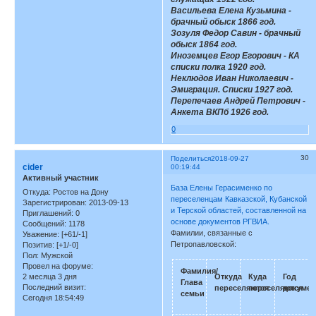
Васильева Елена Кузьмина -
брачный обыск 1866 год.
Зозуля Федор Савин - брачный
обыск 1864 год.
Иноземцев Егор Егорович - КА
списки полка 1920 год.
Неклюдов Иван Николаевич -
Эмиграция. Списки 1927 год.
Перепечаев Андрей Петрович -
Анкета ВКПб 1926 год.
0
30
Поделиться
2018-09-27
cider
00:19:44
Активный участник
База Елены Герасименко по
Откуда:
Ростов на Дону
переселенцам Кавказской, Кубанской
Зарегистрирован
: 2013-09-13
и Терской областей, составленной на
Приглашений:
0
основе документов РГВИА.
Сообщений:
1178
Фамилии, связанные с
Уважение:
[+61/-1]
Петропавловской:
Позитив:
[+1/-0]
Пол:
Мужской
Провел на форуме:
Фамилия/
2 месяца 3 дня
Откуда
Куда
Год
Глава
Последний визит:
переселяются
переселяются
докумен
семьи
Сегодня 18:54:49