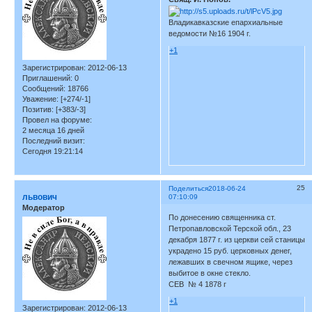
Владикавказские епархиальные
ведомости №16 1904 г.
+1
Зарегистрирован
: 2012-06-13
Приглашений:
0
Сообщений:
18766
Уважение:
[+274/-1]
Позитив:
[+383/-3]
Провел на форуме:
2 месяца 16 дней
Последний визит:
Сегодня 19:21:14
25
Поделиться
2018-06-24
львович
07:10:09
Модератор
По донесению священника ст.
Петропавловской Терской обл., 23
декабря 1877 г. из церкви сей станицы
украдено 15 руб. церковных денег,
лежавших в свечном ящике, через
выбитое в окне стекло.
СЕВ № 4 1878 г
+1
Зарегистрирован
: 2012-06-13