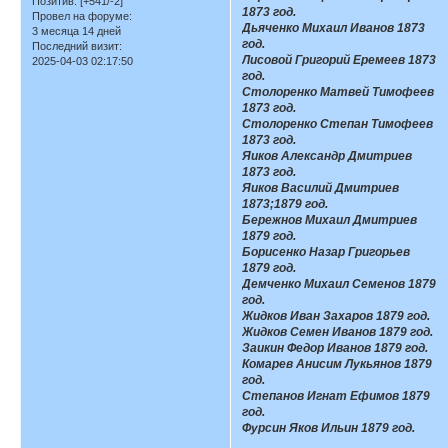
Позитив:
[+541/-2]
1873 год.
Провел на форуме:
Дьяченко Михаил Иванов 1873
3 месяца 14 дней
год.
Последний визит:
Лисовой Григорий Еремеев 1873
2025-04-03 02:17:50
год.
Столоренко Матвей Тимофеев
1873 год.
Столоренко Степан Тимофеев
1873 год.
Яиков Александр Дмитриев
1873 год.
Яиков Василий Дмитриев
1873;1879 год.
Бережнов Михаил Дмитриев
1879 год.
Борисенко Назар Григорьев
1879 год.
Демченко Михаил Семенов 1879
год.
Жидков Иван Захаров 1879 год.
Жидков Семен Иванов 1879 год.
Заикин Федор Иванов 1879 год.
Комарев Анисим Лукьянов 1879
год.
Степанов Игнат Ефимов 1879
год.
Фурсин Яков Ильин 1879 год.