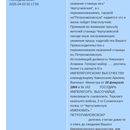
название станицы ихъ"
2025-04-03 02:17:50
Чертугаевская", а с
переименованиемъ, таковой
на"Петропавловскую" надиятся что и
жизнь пойдет благоплучние.
Принимая во внимание просьбу
жителей станицы Чертугаевской
находя оную заслуживающею
уважения прошу ходатайства Вашего
Превосходительства о
переименовании названной станицы
въ Петропавловскую.
Исполняющий должность Наказнаго
Атамана Генерал майор .......роспись
Копия съ рапорта Его
ИМПЕРАТОРСКОМУ ВЫСОЧЕСТВУ
командующему Кавказскою Армиею,
Военнаго Министра от
18 февраля
1864 г
№ 162 ГОСУДАРЬ
ИМПЕРАТОРЪ ВЫСОЧАЙШЕ
повелеваетъ соизволилъ: Терскаго
казачьяго войска, 2 го Сунженскаго
полка, ст Чертугаевскую
ИМЕНОВАТь "
ПЕТРОПАВЛОВСКОЮ"
долгомъ считаю довести
о сёмъ до свединия Вашего
Императорского высочества, для