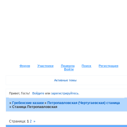
Форум
Участники
Правила
Поиск
Регистрация
Войти
Активные темы
Привет, Гость!
Войдите
или
зарегистрируйтесь
.
»
Гребенские казаки
»
Петропавловская (Чертугаевская) станица
»
Станица Петропавловская
Страница:
1
2
»