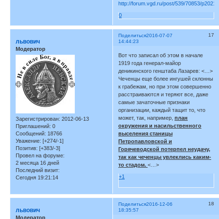
http://forum.vgd.ru/post/539/70853/p2021
0
17
Поделиться
2016-07-07
львович
14:44:23
Модератор
Вот что записал об этом в начале
1919 года генерал-майор
деникинского генштаба Лазарев: <…>
Чеченцы еще более ингушей склонны
к грабежам, но при этом совершенно
расстраиваются и теряют все, даже
самые зачаточные признаки
организации, каждый тащит то, что
может, так, например,
план
Зарегистрирован
: 2012-06-13
окружения и насильственного
Приглашений:
0
Сообщений:
18766
выселения станицы
Уважение:
[+274/-1]
Петропавловской и
Позитив:
[+383/-3]
Горячеводской потерпел неудачу,
Провел на форуме:
так как чеченцы увлеклись каким-
2 месяца 16 дней
то стадом.
<…>
Последний визит:
+1
Сегодня 19:21:14
18
Поделиться
2016-12-06
львович
18:35:57
Модератор