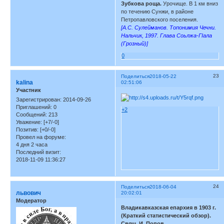
Зубкова роща.
Урочище. В 1 км вниз
по течению Сунжи, в районе
Петропавловского поселения.
[А.С. Сулейманов. Топонимия Чечни.
Нальчик, 1997. Глава Соьлжа-ГIала
(Грозный)]
0
23
Поделиться
2018-05-22
kalina
02:51:06
Участник
Зарегистрирован
: 2014-09-26
Приглашений:
0
+2
Сообщений:
213
Уважение:
[+7/-0]
Позитив:
[+0/-0]
Провел на форуме:
4 дня 2 часа
Последний визит:
2018-11-09 11:36:27
24
Поделиться
2018-06-04
львович
20:02:01
Модератор
Владикавказская епархия в 1903 г.
(Краткий статистический обзор).
Свящ. И. Попов.