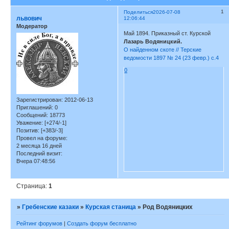
1
Поделиться
2026-07-08
львович
12:06:44
Модератор
Май 1894. Приказный ст. Курской
Лазарь Водяницкий.
О найденном скоте // Терские
ведомости 1897 № 24 (23 февр.) с.4
0
Зарегистрирован
: 2012-06-13
Приглашений:
0
Сообщений:
18773
Уважение:
[+274/-1]
Позитив:
[+383/-3]
Провел на форуме:
2 месяца 16 дней
Последний визит:
Вчера 07:48:56
Страница:
1
»
Гребенские казаки
»
Курская станица
»
Род Водяницких
Рейтинг форумов
|
Создать форум бесплатно