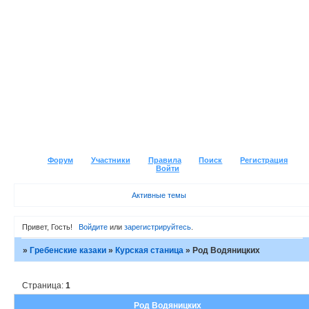
Форум
Участники
Правила
Поиск
Регистрация
Войти
Активные темы
Привет, Гость!
Войдите
или
зарегистрируйтесь
.
»
Гребенские казаки
»
Курская станица
»
Род Водяницких
Страница:
1
Род Водяницких