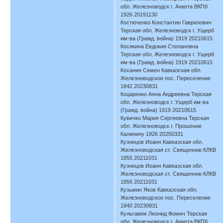
обл. Железноводск г. Анкета ВКПб
1926 20191130
Костюченко Константин Гаврилович
Терская обл. Железноводск г. Ущерб
им-ва (Гражд. война) 1919 20210615
Косякина Евдокия Степановна
Терская обл. Железноводск г. Ущерб
им-ва (Гражд. война) 1919 20210615
Коханин Семен Кавказская обл.
Железноводское пос. Переселение
1842 20230831
Коцаренко Анна Андреевна Терская
обл. Железноводск г. Ущерб им-ва
(Гражд. война) 1919 20210615
Кувичко Мария Сергеевна Терская
обл. Железноводск г. Прошение
Калинину 1926 20250331
Кузнецов Иоанн Кавказская обл.
Железноводская ст. Священник КЛКВ
1855 20211031
Кузнецов Иоанн Кавказская обл.
Железноводская ст. Священник КЛКВ
1856 20211031
Кузьмин Яков Кавказская обл.
Железноводское пос. Переселение
1840 20230831
Кульгавюк Леонид Фомич Терская
обл. Железноводск г. Анкета ВКПб