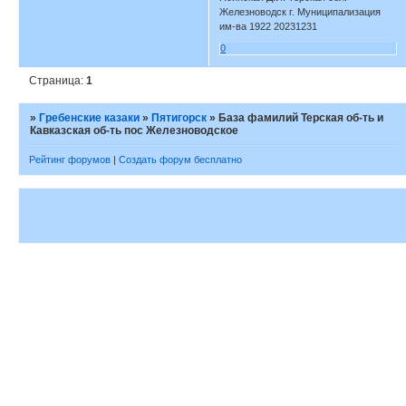
Железноводск г. Муниципализация
им-ва 1922 20231231
0
Страница:
1
»
Гребенские казаки
»
Пятигорск
»
База фамилий Терская об-ть и
Кавказская об-ть пос Железноводское
Рейтинг форумов
|
Создать форум бесплатно