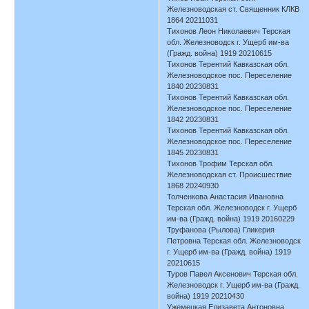
Железноводская ст. Священник КЛКВ
1864 20211031
Тихонов Леон Николаевич Терская
обл. Железноводск г. Ущерб им-ва
(Гражд. война) 1919 20210615
Тихонов Терентий Кавказская обл.
Железноводское пос. Переселение
1840 20230831
Тихонов Терентий Кавказская обл.
Железноводское пос. Переселение
1842 20230831
Тихонов Терентий Кавказская обл.
Железноводское пос. Переселение
1845 20230831
Тихонов Трофим Терская обл.
Железноводская ст. Происшествие
1868 20240930
Толченкова Анастасия Ивановна
Терская обл. Железноводск г. Ущерб
им-ва (Гражд. война) 1919 20160229
Труфанова (Рылова) Гликерия
Петровна Терская обл. Железноводск
г. Ущерб им-ва (Гражд. война) 1919
20210615
Туров Павел Аксенович Терская обл.
Железноводск г. Ущерб им-ва (Гражд.
война) 1919 20210430
Ужемецкая Елизавета Антоновна