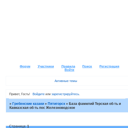
Форум
Участники
Правила
Поиск
Регистрация
Войти
Активные темы
Привет, Гость!
Войдите
или
зарегистрируйтесь
.
»
Гребенские казаки
»
Пятигорск
»
База фамилий Терская об-ть и
Кавказская об-ть пос Железноводское
Страница:
1