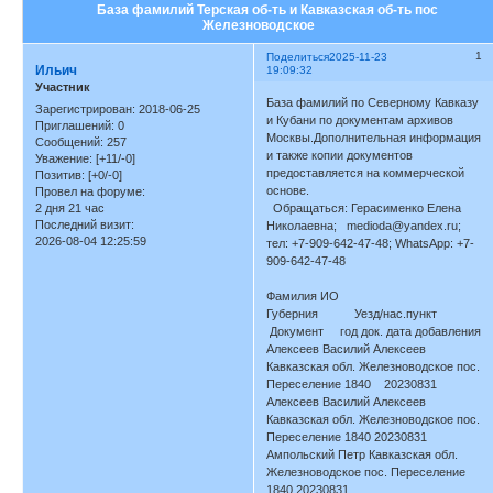
База фамилий Терская об-ть и Кавказская об-ть пос
Железноводское
1
Поделиться
2025-11-23
Ильич
19:09:32
Участник
База фамилий по Северному Кавказу
Зарегистрирован
: 2018-06-25
и Кубани по документам архивов
Приглашений:
0
Москвы.Дополнительная информация
Сообщений:
257
и также копии документов
Уважение:
[+11/-0]
предоставляется на коммерческой
Позитив:
[+0/-0]
основе.
Провел на форуме:
2 дня 21 час
Обращаться: Герасименко Елена
Последний визит:
Николаевна; medioda@yandex.ru;
2026-08-04 12:25:59
тел: +7-909-642-47-48; WhatsApp: +7-
909-642-47-48
Фамилия ИО
Губерния Уезд/нас.пункт
Документ год док. дата добавления
Алексеев Василий Алексеев
Кавказская обл. Железноводское пос.
Переселение 1840 20230831
Алексеев Василий Алексеев
Кавказская обл. Железноводское пос.
Переселение 1840 20230831
Ампольский Петр Кавказская обл.
Железноводское пос. Переселение
1840 20230831