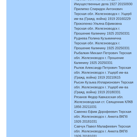
Имущественные дела 1927 20150930
Прилипко Спиридон Антонович
Терская обл. Железноводск г. Ущерб
им-ва (Гражд. война) 1919 20160229
Прокопенко Ульяна Ефимовна
Терская обл. Железноводск г.
Прошение Калинину 1925 20250331
Руднева Полина Кузьминична
Терская обл. Железноводск г.
Прошение Калинину 1925 20250331
Рыбалкин Михаил Петрович Терская
обл. Железноводск г. Прошение
Калинину 1925 20250331
Рылов Александр Петрович Терская
обл. Железноводск г. Ущерб им-ва
(Гражд. война) 1919 20210615
Рысин Кузьма Илларионович Терская
обл. Железноводск г. Ущерб им-ва
(Гражд. война) 1919 20180331
Рязанов Федор Кавказская обл.
Железноводская ст. Священник КЛКВ
1856 20211031
Савенко Ефим Дорофеевич Терская
обл. Железноводск г. Анкета ВКПб
1926 20181031
Савчук Павел Малафеевич Терская
обл. Железноводск г. Анкета ВКПб
1926 20181031