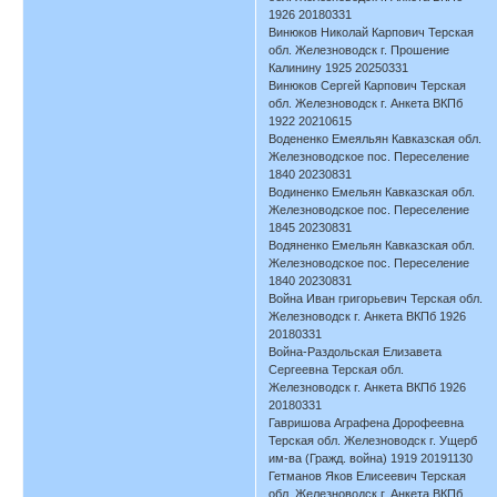
1926 20180331
Винюков Николай Карпович Терская
обл. Железноводск г. Прошение
Калинину 1925 20250331
Винюков Сергей Карпович Терская
обл. Железноводск г. Анкета ВКПб
1922 20210615
Водененко Емеяльян Кавказская обл.
Железноводское пос. Переселение
1840 20230831
Водиненко Емельян Кавказская обл.
Железноводское пос. Переселение
1845 20230831
Водяненко Емельян Кавказская обл.
Железноводское пос. Переселение
1840 20230831
Война Иван григорьевич Терская обл.
Железноводск г. Анкета ВКПб 1926
20180331
Война-Раздольская Елизавета
Сергеевна Терская обл.
Железноводск г. Анкета ВКПб 1926
20180331
Гавришова Аграфена Дорофеевна
Терская обл. Железноводск г. Ущерб
им-ва (Гражд. война) 1919 20191130
Гетманов Яков Елисеевич Терская
обл. Железноводск г. Анкета ВКПб