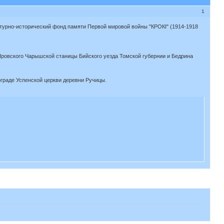
1
льтурно-исторический фонд памяти Первой мировой войны "КРОКІ" (1914-1918
 Яровского Чарышской станицы Бийского уезда Томской губернии и Бедрина
ограде Успенской церкви деревни Ручицы.