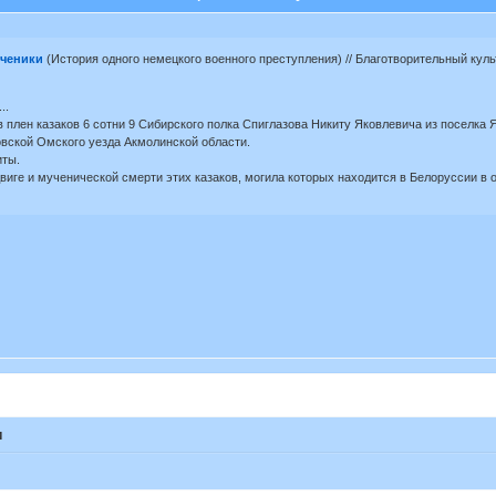
ученики
(История одного немецкого военного преступления) // Благотворительный ку
..
в плен казаков 6 сотни 9 Сибирского полка Спиглазова Никиту Яковлевича из поселка
вской Омского уезда Акмолинской области.
иты.
виге и мученической смерти этих казаков, могила которых находится в Белоруссии в 
и