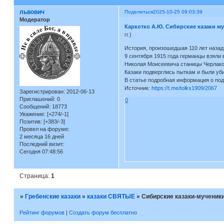
львович
Поделиться
2025-10-25 09:03:39
Модератор
Каркотко А.Ю. Сибирские казаки м
гг.)
История, произошедшая 110 лет назад.
9 сентября 1915 года германцы взяли 
Николая Моисеевича станицы Черлако
Казаки подверглись пыткам и были уб
В статье подробная информация о под
Источник:
https://t.me/tolks1909/2067
Зарегистрирован
: 2012-06-13
Приглашений:
0
0
Сообщений:
18773
Уважение:
[+274/-1]
Позитив:
[+383/-3]
Провел на форуме:
2 месяца 16 дней
Последний визит:
Сегодня 07:48:56
Страница:
1
»
Гребенские казаки
»
казаки СВЯТЫЕ
»
Сибирские казаки-мученик
Рейтинг форумов
|
Создать форум бесплатно