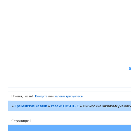
Привет, Гость!
Войдите
или
зарегистрируйтесь
.
»
Гребенские казаки
»
казаки СВЯТЫЕ
»
Сибирские казаки-мученик
Страница:
1