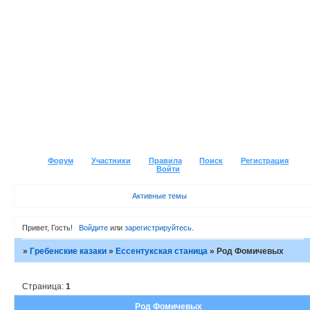
Форум
Участники
Правила
Поиск
Регистрация
Войти
Активные темы
Привет, Гость!
Войдите
или
зарегистрируйтесь
.
»
Гребенские казаки
»
Ессентукская станица
»
Род Фомичевых
Страница:
1
Род Фомичевых