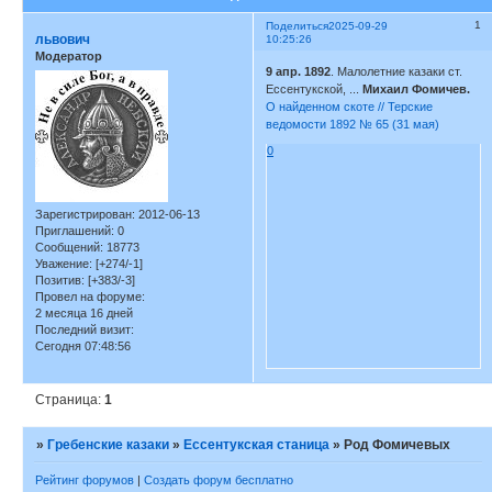
1
Поделиться
2025-09-29
львович
10:25:26
Модератор
9 апр. 1892
. Малолетние казаки ст.
Ессентукской, ...
Михаил Фомичев.
О найденном скоте // Терские
ведомости 1892 № 65 (31 мая)
0
Зарегистрирован
: 2012-06-13
Приглашений:
0
Сообщений:
18773
Уважение:
[+274/-1]
Позитив:
[+383/-3]
Провел на форуме:
2 месяца 16 дней
Последний визит:
Сегодня 07:48:56
Страница:
1
»
Гребенские казаки
»
Ессентукская станица
»
Род Фомичевых
Рейтинг форумов
|
Создать форум бесплатно