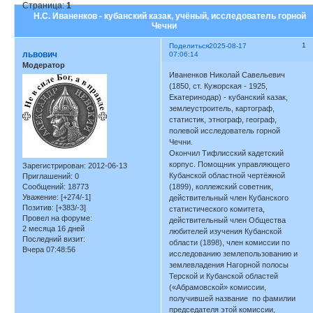
Страница:
1
Н.С. Иваненков - кубанский казак, учёный, исследователь горной
Чечни
1
Поделиться
2025-08-17
львович
07:06:14
Модератор
Иваненков Николай Савельевич
(1850, ст. Кужорская - 1925,
Екатеринодар) - кубанский казак,
землеустроитель, картограф,
статистик, этнограф, географ,
полевой исследователь горной
Чечни.
Окончил Тифлисский кадетский
корпус. Помощник управляющего
Зарегистрирован
: 2012-06-13
Кубанской областной чертёжной
Приглашений:
0
Сообщений:
18773
(1899), коллежский советник,
Уважение:
[+274/-1]
действительный член Кубанского
Позитив:
[+383/-3]
статистического комитета,
Провел на форуме:
действительный член Общества
2 месяца 16 дней
любителей изучения Кубанской
Последний визит:
области (1898), член комиссии по
Вчера 07:48:56
исследованию землепользованию и
землевладения Нагорной полосы
Терской и Кубанской областей
(«Абрамовской» комиссии,
получившей название по фамилии
председателя этой комиссии,