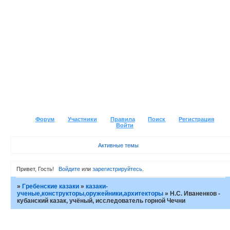
Форум
Участники
Правила
Поиск
Регистрация
Войти
Активные темы
Привет, Гость!
Войдите
или
зарегистрируйтесь
.
»
Гребенские казаки
»
казаки-
ученые,конструкторы,оружейники,архитекторы
»
Н.С. Иваненков -
кубанский казак, учёный, исследователь горной Чечни