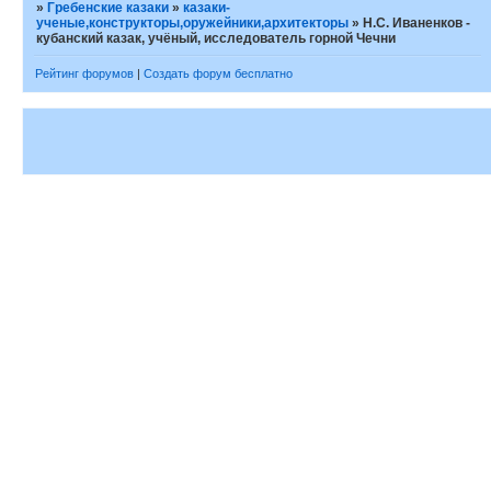
»
Гребенские казаки
»
казаки-
ученые,конструкторы,оружейники,архитекторы
»
Н.С. Иваненков -
кубанский казак, учёный, исследователь горной Чечни
Рейтинг форумов
|
Создать форум бесплатно