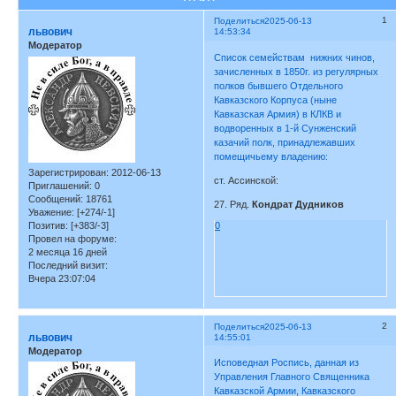
1
Поделиться
2025-06-13
львович
14:53:34
Модератор
Список семействам нижних чинов,
зачисленных в 1850г. из регулярных
полков бывшего Отдельного
Кавказского Корпуса (ныне
Кавказская Армия) в КЛКВ и
водворенных в 1-й Сунженский
казачий полк, принадлежавших
помещичьему владению:
Зарегистрирован
: 2012-06-13
ст. Ассинской:
Приглашений:
0
Сообщений:
18761
27. Ряд.
Кондрат Дудников
Уважение:
[+274/-1]
Позитив:
[+383/-3]
0
Провел на форуме:
2 месяца 16 дней
Последний визит:
Вчера 23:07:04
2
Поделиться
2025-06-13
львович
14:55:01
Модератор
Исповедная Роспись, данная из
Управления Главного Священника
Кавказской Армии, Кавказского