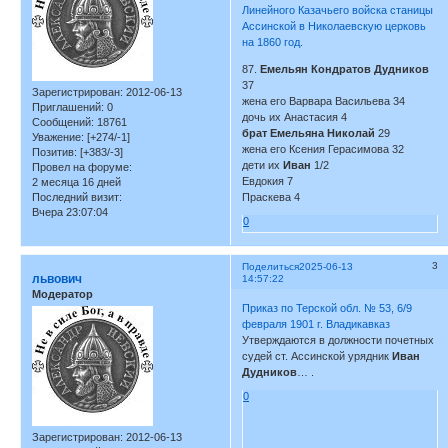
Линейного Казачьего войска станицы
Ассинской в Николаевскую церковь
на 1860 год.
87.
Емельян Кондратов Дудников
37
Зарегистрирован
: 2012-06-13
жена его Варвара Васильева 34
Приглашений:
0
дочь их Анастасия 4
Сообщений:
18761
брат Емельяна Николай
29
Уважение:
[+274/-1]
жена его Ксения Герасимова 32
Позитив:
[+383/-3]
дети их
Иван
1/2
Провел на форуме:
Евдокия 7
2 месяца 16 дней
Последний визит:
Праскева 4
Вчера 23:07:04
0
3
Поделиться
2025-06-13
львович
14:57:22
Модератор
Приказ по Терской обл. № 53, 6/9
февраля 1901 г. Владикавказ
Утверждаются в должности почетных
судей ст. Ассинской урядник
Иван
Дудников
… .
0
Зарегистрирован
: 2012-06-13