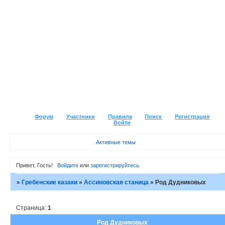
Форум
Участники
Правила
Поиск
Регистрация
Войти
Активные темы
Привет, Гость!
Войдите
или
зарегистрируйтесь
.
»
Гребенские казаки
»
Ассиновская станица
»
Род Дудниковых
Страница:
1
Род Дудниковых