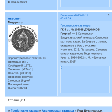
Вчера 23:07:04
5
Поделиться
2025-06-14
львович
05:41:59
Модератор
Георгиевские кавалеры
ГК 4 ст. № 104088 ДУДНИКОВ
Георгий
— 1 Сунженско-
Владикавказский генерала Слепцова
каз. полк, казак. За боевые отличия,
оказанные в бою с турками.
Источник: [С.Б. Патрикеев. Сводные
списки кавалеров Георгиевского
Креста. 1914-1922 гг. М., «Духовная
Зарегистрирован
: 2012-06-13
нива», 2015]
Приглашений:
0
Сообщений:
18761
0
Уважение:
[+274/-1]
Позитив:
[+383/-3]
Провел на форуме:
2 месяца 16 дней
Последний визит:
Вчера 23:07:04
Страница:
1
»
Гребенские казаки
»
Ассиновская станица
»
Род Дудниковых