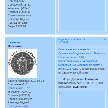
Приглашений:
0
Сообщений:
18761
Уважение:
[+274/-1]
Позитив:
[+383/-3]
Провел на форуме:
2 месяца 16 дней
Последний визит:
Вчера 23:07:04
4
Поделиться
2025-06-13
львович
14:58:49
Модератор
Список нижним чинам 1-го
Сунженско-Владикавказскго Генерала
Слепцова полка ТКВ,
представленным к награждению
медалями «За усердие» по сроку 1
июля 1916 года.
(Серебряная шейная
на Станиславской ленте):
15. Мл.ур.
Дуднеков Григорий
Зарегистрирован
: 2012-06-13
Иванович
(имеет ГК 4ст. №104088);
Приглашений:
0
(возможно,
Дудников
)
Сообщений:
18761
Уважение:
[+274/-1]
0
Позитив:
[+383/-3]
Провел на форуме:
2 месяца 16 дней
Последний визит: