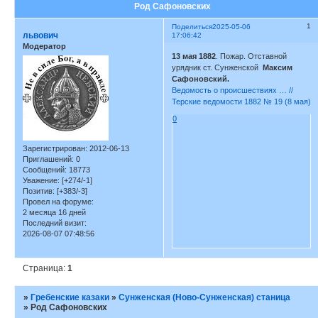
Род Сафоновских
1
Поделиться
2025-05-06
львович
17:06:42
Модератор
13 мая 1882
. Пожар. Отставной
урядник ст. Сунженской
Максим
Сафоновский.
Ведомость о происшествиях … //
Терские ведомости 1882 № 19 (8 мая)
0
Зарегистрирован
: 2012-06-13
Приглашений:
0
Сообщений:
18773
Уважение:
[+274/-1]
Позитив:
[+383/-3]
Провел на форуме:
2 месяца 16 дней
Последний визит:
2026-08-07 07:48:56
Страница:
1
»
Гребенские казаки
»
Сунженская (Ново-Сунженская) станица
»
Род Сафоновских