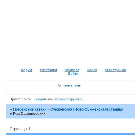
Форум
Участники
Правила
Поиск
Регистрация
Войти
Активные темы
Привет, Гость!
Войдите
или
зарегистрируйтесь
.
»
Гребенские казаки
»
Сунженская (Ново-Сунженская) станица
»
Род Сафоновских
Страница:
1