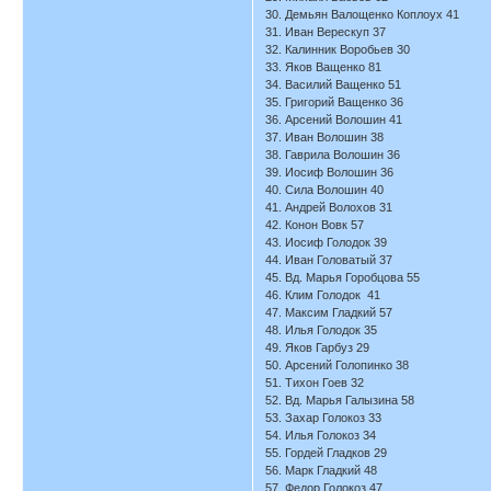
30. Демьян Валощенко Коплоух 41
31. Иван Верескуп 37
32. Калинник Воробьев 30
33. Яков Ващенко 81
34. Василий Ващенко 51
35. Григорий Ващенко 36
36. Арсений Волошин 41
37. Иван Волошин 38
38. Гаврила Волошин 36
39. Иосиф Волошин 36
40. Сила Волошин 40
41. Андрей Волохов 31
42. Конон Вовк 57
43. Иосиф Голодок 39
44. Иван Головатый 37
45. Вд. Марья Горобцова 55
46. Клим Голодок 41
47. Максим Гладкий 57
48. Илья Голодок 35
49. Яков Гарбуз 29
50. Арсений Голопинко 38
51. Тихон Гоев 32
52. Вд. Марья Галызина 58
53. Захар Голокоз 33
54. Илья Голокоз 34
55. Гордей Гладков 29
56. Марк Гладкий 48
57. Федор Голокоз 47