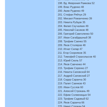
198. Вд. Феврония Ражкова 52
199. Влас Руденко 48
200. Аким Руденко 49
201. Стефан Рябчук 29
202. Михаил Романченко 39
203. Никита Рубцов 35
204. Филип Скучалкин 49
205. Николай Сасиков 48
206. Григорий Самголенко 50
207. Иван Сагайдашный 38
208. Трофим Саенко 55
209. Яков Столяров 48
210. Игнат Силар 47
211. Егор Скорняков 35
212. Тимофей Страхолысов 40
213. Юрий Скель 57
214. Яков Савченко 44
215. Трофим Серенко 27
216. Никита Саповской 64
217. Андрей Саповский 27
218. Сидор Саранча 30
219. Палит Саенков 43
220. Иван Суслов 60
221. Алексей Строкань 49
222. Ефим Солженицын 54
223. Трофим Садовый 62
224. Яков Саранча 66
225. Никит Строкан 54