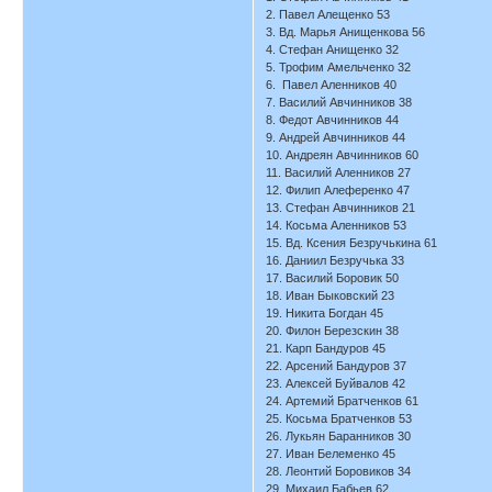
2. Павел Алещенко 53
3. Вд. Марья Анищенкова 56
4. Стефан Анищенко 32
5. Трофим Амельченко 32
6. Павел Аленников 40
7. Василий Авчинников 38
8. Федот Авчинников 44
9. Андрей Авчинников 44
10. Андреян Авчинников 60
11. Василий Аленников 27
12. Филип Алеференко 47
13. Стефан Авчинников 21
14. Косьма Аленников 53
15. Вд. Ксения Безручькина 61
16. Даниил Безручька 33
17. Василий Боровик 50
18. Иван Быковский 23
19. Никита Богдан 45
20. Филон Березскин 38
21. Карп Бандуров 45
22. Арсений Бандуров 37
23. Алексей Буйвалов 42
24. Артемий Братченков 61
25. Косьма Братченков 53
26. Лукьян Баранников 30
27. Иван Белеменко 45
28. Леонтий Боровиков 34
29. Михаил Бабьев 62