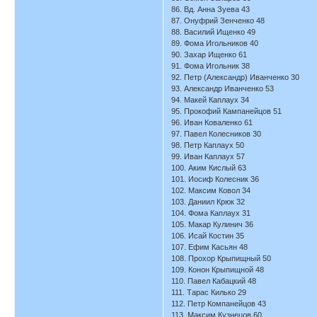
86. Вд. Анна Зуева 43
87. Онуфрий Зенченко 48
88. Василий Ищенко 49
89. Фома Игольников 40
90. Захар Ищенко 61
91. Фома Игольник 38
92. Петр (Александр) Иванченко 30
93. Александр Иванченко 53
94. Макей Каплаух 34
95. Прокофий Кампанейцов 51
96. Иван Коваленко 61
97. Павел Колесников 30
98. Петр Каплаух 50
99. Иван Каплаух 57
100. Аким Кислый 63
101. Иосиф Колесник 36
102. Максим Ковол 34
103. Даниил Крюк 32
104. Фома Каплаух 31
105. Макар Кулинич 36
106. Исай Костин 35
107. Ефим Касьян 48
108. Прохор Крыпищный 50
109. Конон Крыпищной 48
110. Павел Кабацкий 48
111. Тарас Килько 29
112. Петр Компанейцов 43
113. Максим Кузнецов 60