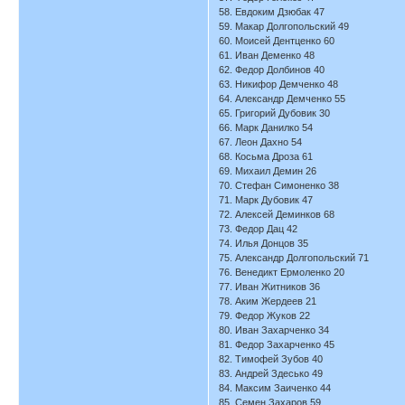
58. Евдоким Дзюбак 47
59. Макар Долгопольский 49
60. Моисей Дентценко 60
61. Иван Деменко 48
62. Федор Долбинов 40
63. Никифор Демченко 48
64. Александр Демченко 55
65. Григорий Дубовик 30
66. Марк Данилко 54
67. Леон Дахно 54
68. Косьма Дроза 61
69. Михаил Демин 26
70. Стефан Симоненко 38
71. Марк Дубовик 47
72. Алексей Деминков 68
73. Федор Дац 42
74. Илья Донцов 35
75. Александр Долгопольский 71
76. Венедикт Ермоленко 20
77. Иван Житников 36
78. Аким Жердеев 21
79. Федор Жуков 22
80. Иван Захарченко 34
81. Федор Захарченко 45
82. Тимофей Зубов 40
83. Андрей Здесько 49
84. Максим Заиченко 44
85. Семен Захаров 59