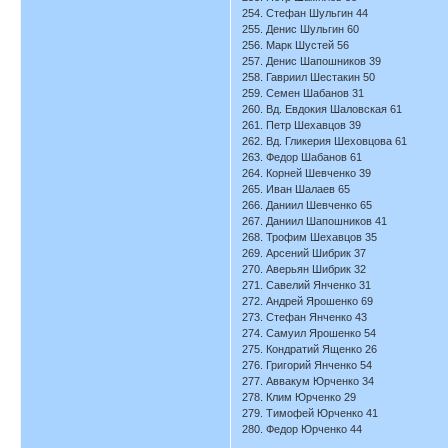
254. Стефан Шульгин 44
255. Денис Шульгин 60
256. Марк Шустей 56
257. Денис Шапошников 39
258. Гавриил Шестакин 50
259. Семен Шабанов 31
260. Вд. Евдокия Шаловская 61
261. Петр Шехавцов 39
262. Вд. Гликерия Шеховцова 61
263. Федор Шабанов 61
264. Корней Шевченко 39
265. Иван Шалаев 65
266. Даниил Шевченко 65
267. Даниил Шапошников 41
268. Трофим Шехавцов 35
269. Арсений Шибрик 37
270. Аверьян Шибрик 32
271. Савелий Янченко 31
272. Андрей Ярошенко 69
273. Стефан Янченко 43
274. Самуил Ярошенко 54
275. Кондратий Ященко 26
276. Григорий Янченко 54
277. Аввакум Юрченко 34
278. Клим Юрченко 29
279. Тимофей Юрченко 41
280. Федор Юрченко 44