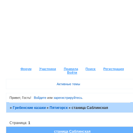
Форум
Участники
Правила
Поиск
Регистрация
Войти
Активные темы
Привет, Гость!
Войдите
или
зарегистрируйтесь
.
»
Гребенские казаки
»
Пятигорск
»
станица Саблинская
Страница:
1
станица Саблинская