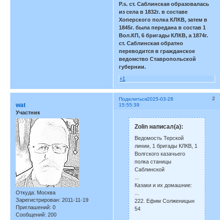
P.s. ст. Саблинская образовалась
из села в 1832г. в составе
Хоперского полка КЛКВ, затем в
1845г. была передана в состав 1
Вол.КП, 6 бригады КЛКВ, а 1874г.
ст. Саблинская обратно
переводится в гражданское
ведомство Ставропольской
губернии.
+1
2
Поделиться
2025-03-28
wat
15:55:39
Участник
Zolin написал(а):
Ведомость Терской
линии, 1 бригады КЛКВ, 1
Волгского казачьего
полка станицы
Саблинской
...
Казаки и их домашние:
Откуда:
Москва
...
Зарегистрирован
: 2011-11-19
222. Ефим Солженицын
Приглашений:
0
54
Сообщений:
200