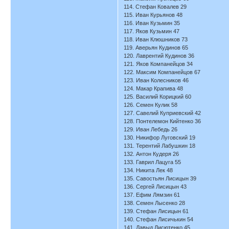
114. Стефан Ковалев 29
115. Иван Курьянов 48
116. Иван Кузьмин 35
117. Яков Кузьмин 47
118. Иван Клюшников 73
119. Аверьян Кудинов 65
120. Лаврентий Кудинов 36
121. Яков Компанейцов 34
122. Максим Компанейцов 67
123. Иван Колесников 46
124. Макар Крапива 48
125. Василий Корицкий 60
126. Семен Кулик 58
127. Савелий Куприевский 42
128. Понтелемон Кийтенко 36
129. Иван Лебедь 26
130. Никифор Луговский 19
131. Терентий Лабушкин 18
132. Антон Кудеря 26
133. Гаврил Лацуга 55
134. Никита Лек 48
135. Савостьян Лисицын 39
136. Сергей Лисицын 43
137. Ефим Лямзин 61
138. Семен Лысенко 28
139. Стефан Лисицын 61
140. Стефан Лисичькин 54
141. Давыд Лисютенко 45