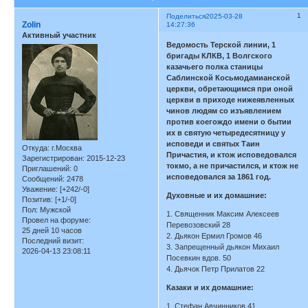
1
Поделиться
2025-03-28
Zolin
14:27:36
Активный участник
Ведомость Терской линии, 1
бригады КЛКВ, 1 Волгского
казачьего полка станицы
Саблинской Косьмодамианской
церкви, обретающимся при оной
церкви в приходе нижеявленных
чинов людям со изъявлением
против коегождо имени о бытии
их в святую четыредесятницу у
исповеди и святых Таин
Откуда:
г.Москва
Причастия, и ктож исповедовался
Зарегистрирован
: 2015-12-23
токмо, а не причастился, и ктож не
Приглашений:
0
исповедовался за 1861 год.
Сообщений:
2478
Уважение:
[+242/-0]
Духовные и их домашние:
Позитив:
[+1/-0]
Пол:
Мужской
1. Священник Максим Алексеев
Провел на форуме:
Перевозовский 28
25 дней 10 часов
2. Дьякон Ермил Громов 46
Последний визит:
3. Запрещенный дьякон Михаил
2026-04-13 23:08:11
Посевкин вдов. 50
4. Дьячок Петр Прилатов 22
Казаки и их домашние:
1. Стефан Авчинников 41