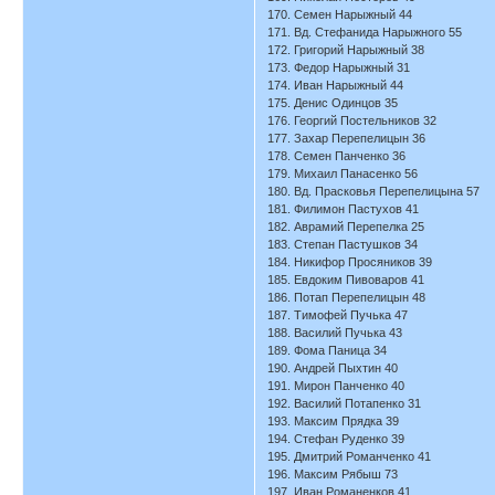
170. Семен Нарыжный 44
171. Вд. Стефанида Нарыжного 55
172. Григорий Нарыжный 38
173. Федор Нарыжный 31
174. Иван Нарыжный 44
175. Денис Одинцов 35
176. Георгий Постельников 32
177. Захар Перепелицын 36
178. Семен Панченко 36
179. Михаил Панасенко 56
180. Вд. Прасковья Перепелицына 57
181. Филимон Пастухов 41
182. Аврамий Перепелка 25
183. Степан Пастушков 34
184. Никифор Просяников 39
185. Евдоким Пивоваров 41
186. Потап Перепелицын 48
187. Тимофей Пучька 47
188. Василий Пучька 43
189. Фома Паница 34
190. Андрей Пыхтин 40
191. Мирон Панченко 40
192. Василий Потапенко 31
193. Максим Прядка 39
194. Стефан Руденко 39
195. Дмитрий Романченко 41
196. Максим Рябыш 73
197. Иван Романенков 41