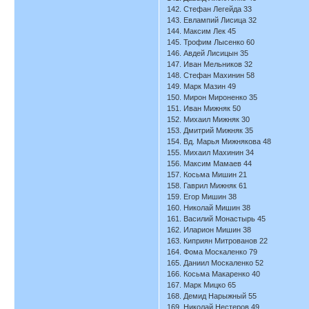
142. Стефан Легейда 33
143. Евлампий Лисица 32
144. Максим Лек 45
145. Трофим Лысенко 60
146. Авдей Лисицын 35
147. Иван Мельников 32
148. Стефан Махинин 58
149. Марк Мазин 49
150. Мирон Мироненко 35
151. Иван Мижняк 50
152. Михаил Мижняк 30
153. Дмитрий Мижняк 35
154. Вд. Марья Мижнякова 48
155. Михаил Махинин 34
156. Максим Мамаев 44
157. Косьма Мишин 21
158. Гаврил Мижняк 61
159. Егор Мишин 38
160. Николай Мишин 38
161. Василий Монастырь 45
162. Иларион Мишин 38
163. Киприян Митрованов 22
164. Фома Москаленко 79
165. Даниил Москаленко 52
166. Косьма Макаренко 40
167. Марк Мицко 65
168. Демид Нарыжный 55
169. Николай Нестеров 49