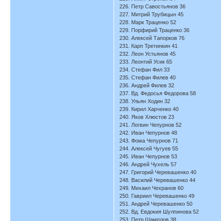
226. Петр Савостьянов 36
227. Митрий Трубицын 45
228. Марк Траценко 52
229. Порфирий Траценко 36
230. Алексей Тапорков 76
231. Карп Третинкин 41
232. Леон Устьянов 45
233. Леонтий Усик 65
234. Стефан Фил 33
235. Стефан Филев 40
236. Андрей Филев 32
237. Вд. Федосья Федорова 58
238. Ульян Ходин 32
239. Кирил Харченко 40
240. Яков Хлюстов 23
241. Логвин Чепурнов 52
242. Иван Чепурнов 48
243. Фома Чепурнов 71
244. Алексей Чугуев 55
245. Иван Чепурнов 53
246. Андрей Чухель 57
247. Григорий Черевашенко 40
248. Василий Черевашенко 44
249. Михаил Чехранов 60
250. Гавриил Черевашенко 49
251. Андрей Черевашенко 50
252. Вд. Евдокия Шулпинова 52
253. Петр Шамплов 38