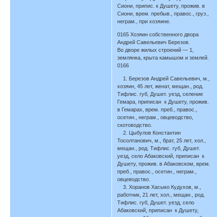
Сиони, припис. к Душету, прожив. в
Сиони, врем. пребыв., правос., груз.,
неграм., при хозяине.
0165 Хозяин собственного двора
Андрей Савельевич Березов.
Во дворе жилых строений — 1,
землянка, крыта камышом и землей.
0166
1. Березов Андрей Савельевич, м.,
хозяин, 45 лет, женат, мещан., род.
Тифлис. губ, Душет. уезд, селение
Гемара, приписан к Душету, прожив.
в Гемарах, врем. преб., правос.,
осетин., неграм., овцеводство,
скотоводство.
2. Цыбулов Константин
Тосолтанович, м., брат, 25 лет, хол.,
мещан., род. Тифлис. губ, Душет.
уезд, село Абаковский, приписан к
Душету, прожив. в Абаковском, врем.
преб., правос., осетин., неграм.,
овцеводство.
3. Хоранов Хасыко Кудухов, м.,
работник, 21 лет, хол., мещан., род.
Тифлис. губ, Душет. уезд, село
Абаковский, приписан к Душету,