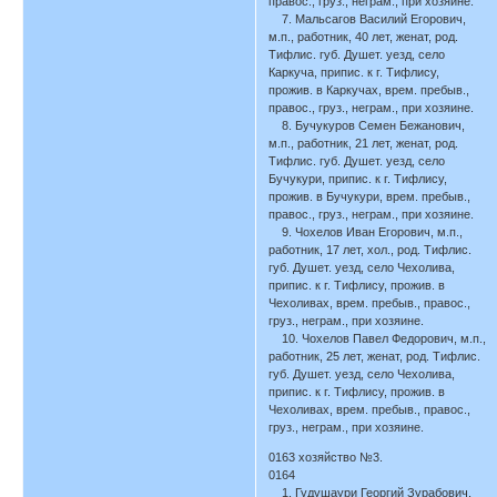
правос., груз., неграм., при хозяине.
7. Мальсагов Василий Егорович,
м.п., работник, 40 лет, женат, род.
Тифлис. губ. Душет. уезд, село
Каркуча, припис. к г. Тифлису,
прожив. в Каркучах, врем. пребыв.,
правос., груз., неграм., при хозяине.
8. Бучукуров Семен Бежанович,
м.п., работник, 21 лет, женат, род.
Тифлис. губ. Душет. уезд, село
Бучукури, припис. к г. Тифлису,
прожив. в Бучукури, врем. пребыв.,
правос., груз., неграм., при хозяине.
9. Чохелов Иван Егорович, м.п.,
работник, 17 лет, хол., род. Тифлис.
губ. Душет. уезд, село Чехолива,
припис. к г. Тифлису, прожив. в
Чехоливах, врем. пребыв., правос.,
груз., неграм., при хозяине.
10. Чохелов Павел Федорович, м.п.,
работник, 25 лет, женат, род. Тифлис.
губ. Душет. уезд, село Чехолива,
припис. к г. Тифлису, прожив. в
Чехоливах, врем. пребыв., правос.,
груз., неграм., при хозяине.
0163 хозяйство №3.
0164
1. Гудушаури Георгий Зурабович,