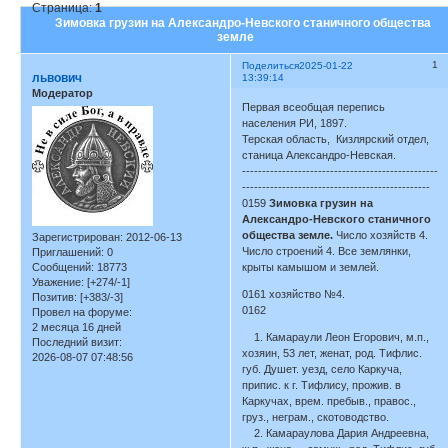
Страница:
1
Зимовка грузин на Александро-Невского станичного общества
земле
1
Поделиться
2025-01-22
львович
13:39:14
Модератор
Первая всеобщая перепись
населения РИ, 1897.
Терская область, Кизлярский отдел,
станица Александро-Невская.
-------------------------------------------------
-----------------------------------------------
0159
Зимовка грузин на
Александро-Невского станичного
общества земле.
Число хозяйств 4.
Зарегистрирован
: 2012-06-13
Число строений 4. Все землянки,
Приглашений:
0
Сообщений:
18773
крыты камышом и землей.
Уважение:
[+274/-1]
0161 хозяйство №4.
Позитив:
[+383/-3]
0162
Провел на форуме:
2 месяца 16 дней
1. Камараули Леон Егорович, м.п.,
Последний визит:
хозяин, 53 лет, женат, род. Тифлис.
2026-08-07 07:48:56
губ. Душет. уезд, село Каркуча,
припис. к г. Тифлису, прожив. в
Каркучах, врем. пребыв., правос.,
груз., неграм., скотоводство.
2. Камараулова Дария Андреевна,