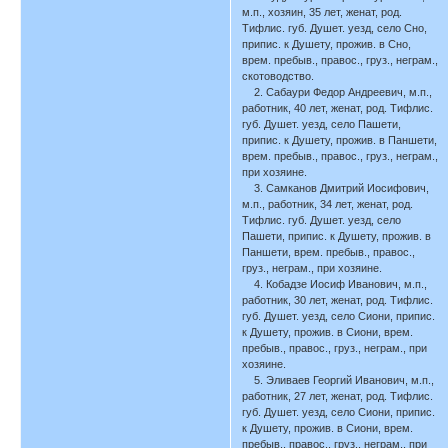
м.п., хозяин, 35 лет, женат, род.
Тифлис. губ. Душет. уезд, село Сно,
припис. к Душету, прожив. в Сно,
врем. пребыв., правос., груз., неграм.,
скотоводство.
2. Сабаури Федор Андреевич, м.п.,
работник, 40 лет, женат, род. Тифлис.
губ. Душет. уезд, село Пашети,
припис. к Душету, прожив. в Паншети,
врем. пребыв., правос., груз., неграм.,
при хозяине.
3. Самканов Дмитрий Иосифович,
м.п., работник, 34 лет, женат, род.
Тифлис. губ. Душет. уезд, село
Пашети, припис. к Душету, прожив. в
Паншети, врем. пребыв., правос.,
груз., неграм., при хозяине.
4. Кобадзе Иосиф Иванович, м.п.,
работник, 30 лет, женат, род. Тифлис.
губ. Душет. уезд, село Сиони, припис.
к Душету, прожив. в Сиони, врем.
пребыв., правос., груз., неграм., при
хозяине.
5. Эливаев Георгий Иванович, м.п.,
работник, 27 лет, женат, род. Тифлис.
губ. Душет. уезд, село Сиони, припис.
к Душету, прожив. в Сиони, врем.
пребыв., правос., груз., неграм., при