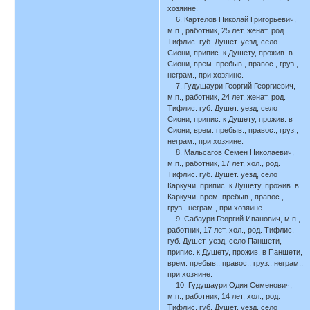
хозяине.
6. Картелов Николай Григорьевич,
м.п., работник, 25 лет, женат, род.
Тифлис. губ. Душет. уезд, село
Сиони, припис. к Душету, прожив. в
Сиони, врем. пребыв., правос., груз.,
неграм., при хозяине.
7. Гудушаури Георгий Георгиевич,
м.п., работник, 24 лет, женат, род.
Тифлис. губ. Душет. уезд, село
Сиони, припис. к Душету, прожив. в
Сиони, врем. пребыв., правос., груз.,
неграм., при хозяине.
8. Мальсагов Семен Николаевич,
м.п., работник, 17 лет, хол., род.
Тифлис. губ. Душет. уезд, село
Каркучи, припис. к Душету, прожив. в
Каркучи, врем. пребыв., правос.,
груз., неграм., при хозяине.
9. Сабаури Георгий Иванович, м.п.,
работник, 17 лет, хол., род. Тифлис.
губ. Душет. уезд, село Паншети,
припис. к Душету, прожив. в Паншети,
врем. пребыв., правос., груз., неграм.,
при хозяине.
10. Гудушаури Одия Семенович,
м.п., работник, 14 лет, хол., род.
Тифлис. губ. Душет. уезд, село