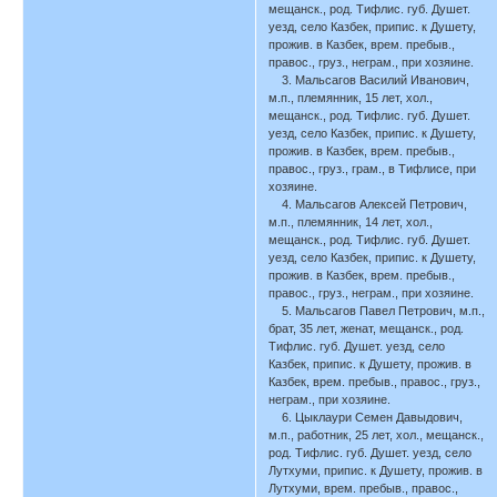
мещанск., род. Тифлис. губ. Душет.
уезд, село Казбек, припис. к Душету,
прожив. в Казбек, врем. пребыв.,
правос., груз., неграм., при хозяине.
3. Мальсагов Василий Иванович,
м.п., племянник, 15 лет, хол.,
мещанск., род. Тифлис. губ. Душет.
уезд, село Казбек, припис. к Душету,
прожив. в Казбек, врем. пребыв.,
правос., груз., грам., в Тифлисе, при
хозяине.
4. Мальсагов Алексей Петрович,
м.п., племянник, 14 лет, хол.,
мещанск., род. Тифлис. губ. Душет.
уезд, село Казбек, припис. к Душету,
прожив. в Казбек, врем. пребыв.,
правос., груз., неграм., при хозяине.
5. Мальсагов Павел Петрович, м.п.,
брат, 35 лет, женат, мещанск., род.
Тифлис. губ. Душет. уезд, село
Казбек, припис. к Душету, прожив. в
Казбек, врем. пребыв., правос., груз.,
неграм., при хозяине.
6. Цыклаури Семен Давыдович,
м.п., работник, 25 лет, хол., мещанск.,
род. Тифлис. губ. Душет. уезд, село
Лутхуми, припис. к Душету, прожив. в
Лутхуми, врем. пребыв., правос.,