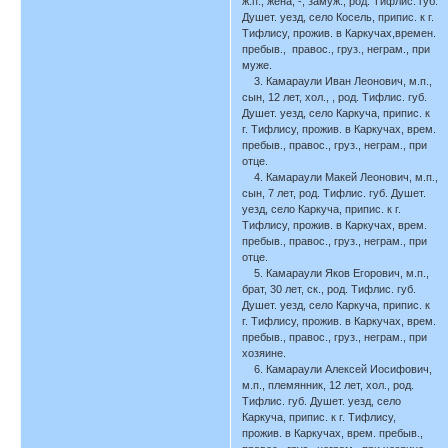
ж.п., жена, -, замуж., род. Тифлис. губ.
Душет. уезд, село Косель, припис. к г.
Тифлису, прожив. в Каркучах,времен.
пребыв., правос., груз., неграм., при
муже.
3. Камараули Иван Леонович, м.п.,
сын, 12 лет, хол., , род. Тифлис. губ.
Душет. уезд, село Каркуча, припис. к
г. Тифлису, прожив. в Каркучах, врем.
пребыв., правос., груз., неграм., при
отце.
4. Камараули Макей Леонович, м.п.,
сын, 7 лет, род. Тифлис. губ. Душет.
уезд, село Каркуча, припис. к г.
Тифлису, прожив. в Каркучах, врем.
пребыв., правос., груз., неграм., при
отце.
5. Камараули Яков Егорович, м.п.,
брат, 30 лет, ск., род. Тифлис. губ.
Душет. уезд, село Каркуча, припис. к
г. Тифлису, прожив. в Каркучах, врем.
пребыв., правос., груз., неграм., при
хозяине.
6. Камараули Алексей Иосифович,
м.п., племянник, 12 лет, хол., род.
Тифлис. губ. Душет. уезд, село
Каркуча, припис. к г. Тифлису,
прожив. в Каркучах, врем. пребыв.,