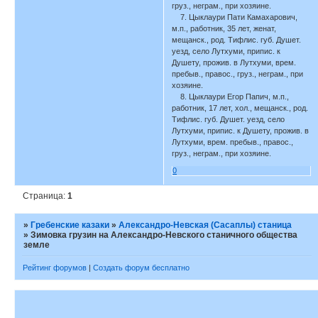
груз., неграм., при хозяине.
7. Цыклаури Пати Камахарович,
м.п., работник, 35 лет, женат,
мещанск., род. Тифлис. губ. Душет.
уезд, село Лутхуми, припис. к
Душету, прожив. в Лутхуми, врем.
пребыв., правос., груз., неграм., при
хозяине.
8. Цыклаури Егор Папич, м.п.,
работник, 17 лет, хол., мещанск., род.
Тифлис. губ. Душет. уезд, село
Лутхуми, припис. к Душету, прожив. в
Лутхуми, врем. пребыв., правос.,
груз., неграм., при хозяине.
0
Страница:
1
»
Гребенские казаки
»
Александро-Невская (Сасаплы) станица
»
Зимовка грузин на Александро-Невского станичного общества
земле
Рейтинг форумов
|
Создать форум бесплатно