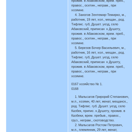
прожив. в Абаковском, врем. преб.,
правос., осетин., неграм., при
хозяине.
4. Заногов Зентемир-Темирко, м.,
работник, 19 лет, хол., мещан., род.
Тифлис. губ, Душет. уезд, село
Абаковский, приписан к Душету,
прожив. в Абаковском, врем. преб.,
правос., осетин., неграм., при
хозяине.
5. Березов Бочер Васильевич, м.,
работник, 16 лет, хол., мещан., род.
Тифлис. губ, Душет. уезд, село
Абаковский, приписан к Душету,
прожив. в Абаковском, врем. преб.,
правос., осетин., неграм., при
хозяине.
0167 хозяйство № 1.
0168
1. Мальсагов Грирорий Степанович,
м.п., хозяин, 40 лет, женат, мещанск.,
род. Тифлис. губ. Душет. уезд, село
Казбек, припис. к Душету, прожив. в
Казбеки, врем. пребыв., правос.,
груз., неграм., скотоводство.
2. Мальсагов Ростом Петрович,
м.п., племянник, 29 лет, женат,