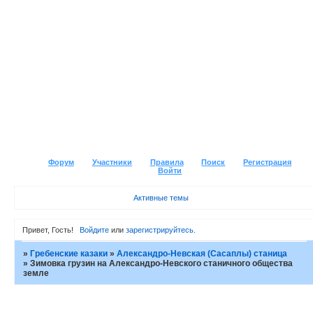
Форум
Участники
Правила
Поиск
Регистрация
Войти
Активные темы
Привет, Гость!
Войдите
или
зарегистрируйтесь
.
»
Гребенские казаки
»
Александро-Невская (Сасаплы) станица
»
Зимовка грузин на Александро-Невского станичного общества
земле