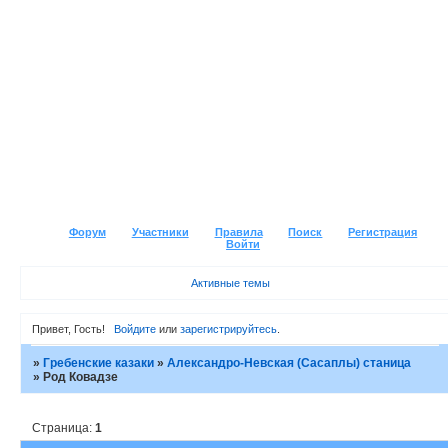
Форум
Участники
Правила
Поиск
Регистрация
Войти
Активные темы
Привет, Гость!
Войдите
или
зарегистрируйтесь
.
»
Гребенские казаки
»
Александро-Невская (Сасаплы) станица
»
Род Ковадзе
Страница:
1