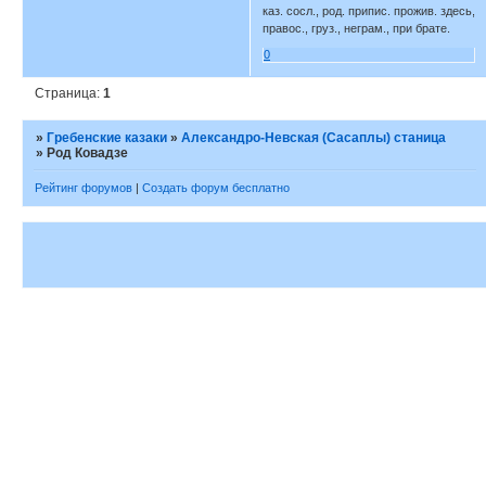
каз. сосл., род. припис. прожив. здесь,
правос., груз., неграм., при брате.
0
Страница:
1
»
Гребенские казаки
»
Александро-Невская (Сасаплы) станица
»
Род Ковадзе
Рейтинг форумов
|
Создать форум бесплатно