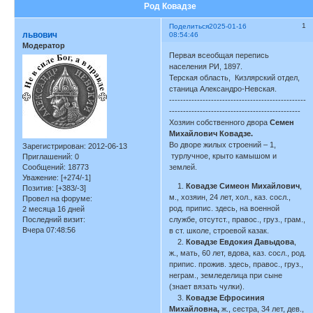
Род Ковадзе
1
Поделиться
2025-01-16
львович
08:54:46
Модератор
Первая всеобщая перепись
населения РИ, 1897.
Терская область, Кизлярский отдел,
станица Александро-Невская.
-------------------------------------------------
-----------------------------------------------
Хозяин собственного двора
Семен
Михайлович Ковадзе.
Во дворе жилых строений – 1,
Зарегистрирован
: 2012-06-13
турлучное, крыто камышом и
Приглашений:
0
Сообщений:
18773
землей.
Уважение:
[+274/-1]
1.
Ковадзе Симеон Михайлович
,
Позитив:
[+383/-3]
м., хозяин, 24 лет, хол., каз. сосл.,
Провел на форуме:
род. припис. здесь, на военной
2 месяца 16 дней
Последний визит:
службе, отсутст., правос., груз., грам.,
Вчера 07:48:56
в ст. школе, строевой казак.
2.
Ковадзе Евдокия Давыдова
,
ж., мать, 60 лет, вдова, каз. сосл., род.
припис. прожив. здесь, правос., груз.,
неграм., земледелица при сыне
(знает вязать чулки).
3.
Ковадзе Ефросиния
Михайловна,
ж., сестра, 34 лет, дев.,