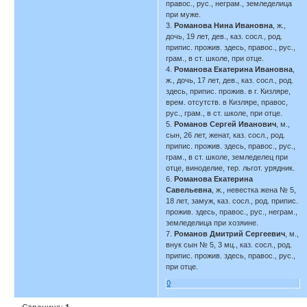
правос., рус., неграм., земледелица
при муже.
3.
Романова Нина Ивановна
, ж.,
дочь, 19 лет, дев., каз. сосл., род.
припис. прожив. здесь, правос., рус.,
грам., в ст. школе, при отце.
4.
Романова Екатерина Ивановна
,
ж., дочь, 17 лет, дев., каз. сосл., род.
здесь, припис. прожив. в г. Кизляре,
врем. отсутств. в Кизляре, правос,
рус., грам., в ст. школе, при отце.
5.
Романов Сергей Иванович
, м.,
сын, 26 лет, женат, каз. сосл., род.
припис. прожив. здесь, правос., рус.,
грам., в ст. школе, земледелец при
отце, виноделие, тер. льгот. урядник.
6.
Романова Екатерина
Савельевна
, ж., невестка жена № 5,
18 лет, замуж, каз. сосл., род. припис.
прожив. здесь, правос., рус., неграм.,
земледелица при хозяине.
7.
Романов Дмитрий Сергеевич
, м.,
внук сын № 5, 3 мц., каз. сосл., род.
припис. прожив. здесь, правос., рус.,
при отце.
0