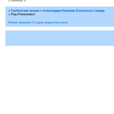
Страница:
1
»
Гребенские казаки
»
Александро-Невская (Сасаплы) станица
»
Род Романовых
Рейтинг форумов
|
Создать форум бесплатно