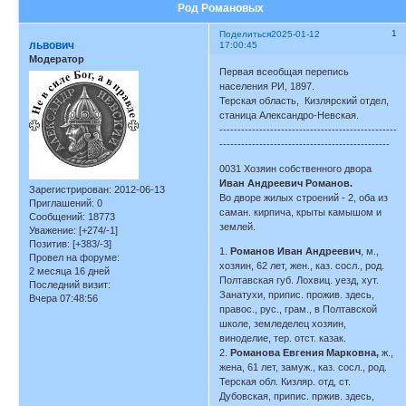
Род Романовых
1
Поделиться
2025-01-12
львович
17:00:45
Модератор
Первая всеобщая перепись
населения РИ, 1897.
Терская область, Кизлярский отдел,
станица Александро-Невская.
-------------------------------------------------
-----------------------------------------------
0031 Хозяин собственного двора
Иван Андреевич Романов.
Зарегистрирован
: 2012-06-13
Во дворе жилых строений - 2, оба из
Приглашений:
0
саман. кирпича, крыты камышом и
Сообщений:
18773
землей.
Уважение:
[+274/-1]
Позитив:
[+383/-3]
1.
Романов Иван Андреевич
, м.,
Провел на форуме:
хозяин, 62 лет, жен., каз. сосл., род.
2 месяца 16 дней
Полтавская губ. Лохвиц. уезд, хут.
Последний визит:
Занатухи, припис. прожив. здесь,
Вчера 07:48:56
правос., рус., грам., в Полтавской
школе, земледелец хозяин,
виноделие, тер. отст. казак.
2.
Романова Евгения Марковна,
ж.,
жена, 61 лет, замуж., каз. сосл., род.
Терская обл. Кизляр. отд, ст.
Дубовская, припис. пржив. здесь,