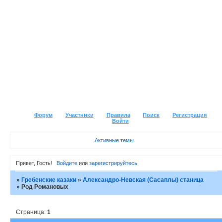
Форум
Участники
Правила
Поиск
Регистрация
Войти
Активные темы
Привет, Гость!
Войдите
или
зарегистрируйтесь
.
»
Гребенские казаки
»
Александро-Невская (Сасаплы) станица
»
Род Романовых
Страница:
1