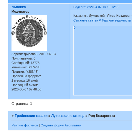
львович
Поделиться
2024-07-16 10:12:02
Модератор
Казаки ст. Луковской:
Яков Козарев
—
Сыскные статьи // Терские ведомости 
0
Зарегистрирован
: 2012-06-13
Приглашений:
0
Сообщений:
18773
Уважение:
[+274/-1]
Позитив:
[+383/-3]
Провел на форуме:
2 месяца 16 дней
Последний визит:
2026-08-07 07:48:56
Страница:
1
»
Гребенские казаки
»
Луковская станица
»
Род Козаревых
Рейтинг форумов
|
Создать форум бесплатно