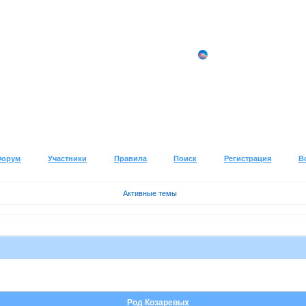
Форум
Участники
Правила
Поиск
Регистрация
В
Активные темы
Род Козаревых