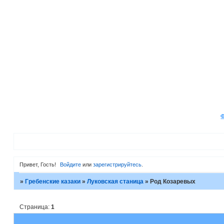
Привет, Гость!
Войдите
или
зарегистрируйтесь
.
»
Гребенские казаки
»
Луковская станица
»
Род Козаревых
Страница:
1