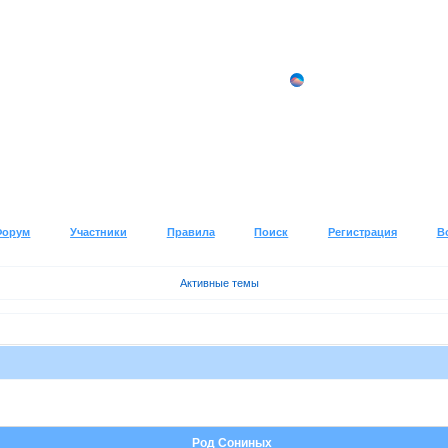
Форум
Участники
Правила
Поиск
Регистрация
В
Активные темы
Род Сониных