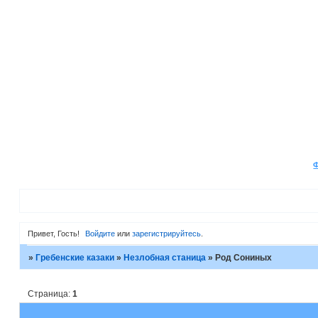
Привет, Гость!
Войдите
или
зарегистрируйтесь
.
»
Гребенские казаки
»
Незлобная станица
»
Род Сониных
Страница:
1