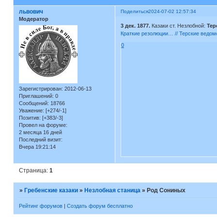
львович
Поделиться
2024-07-02 12:57:34
Модератор
3 дек. 1877.
Казаки ст. Незлобной:
Тер
Краткие резолюции… // Терские ведомо
0
Зарегистрирован
: 2012-06-13
Приглашений:
0
Сообщений:
18766
Уважение:
[+274/-1]
Позитив:
[+383/-3]
Провел на форуме:
2 месяца 16 дней
Последний визит:
Вчера 19:21:14
Страница:
1
»
Гребенские казаки
»
Незлобная станица
»
Род Сониных
Рейтинг форумов
|
Создать форум бесплатно