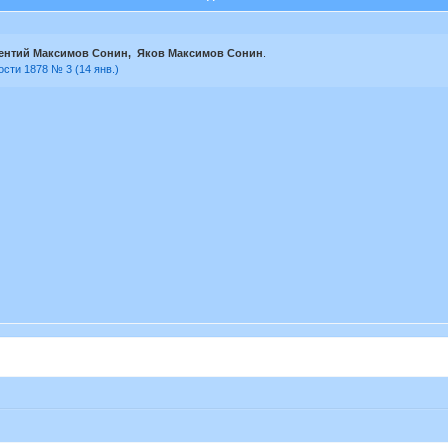
ентий Максимов Сонин, Яков Максимов Сонин
.
сти 1878 № 3 (14 янв.)