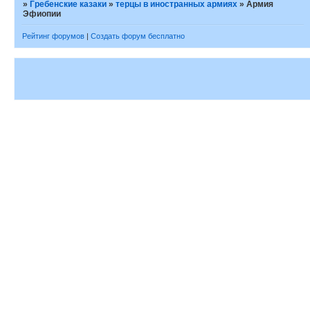
»
Гребенские казаки
»
терцы в иностранных армиях
»
Армия
Эфиопии
Рейтинг форумов
|
Создать форум бесплатно