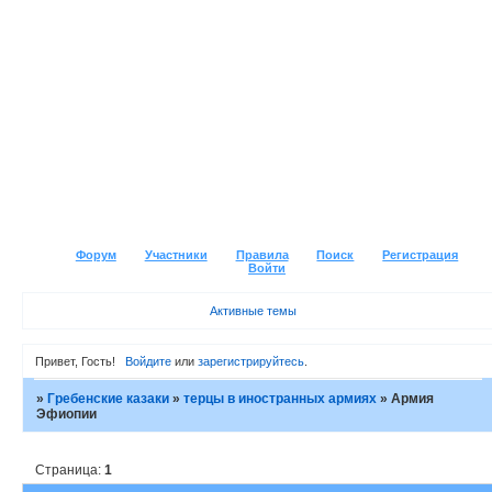
Форум
Участники
Правила
Поиск
Регистрация
Войти
Активные темы
Привет, Гость!
Войдите
или
зарегистрируйтесь
.
»
Гребенские казаки
»
терцы в иностранных армиях
»
Армия
Эфиопии
Страница:
1