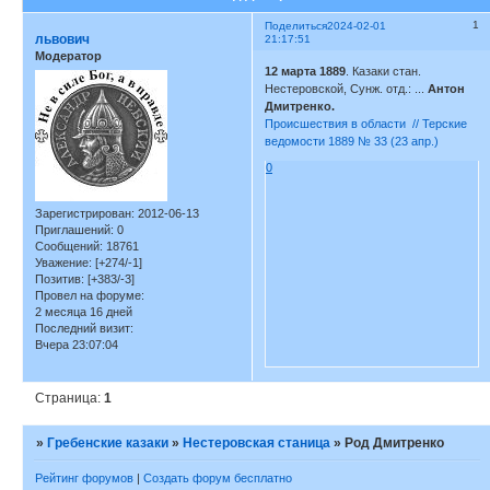
1
Поделиться
2024-02-01
львович
21:17:51
Модератор
12 марта 1889
. Казаки стан.
Нестеровской, Сунж. отд.: ...
Антон
Дмитренко.
Происшествия в области // Терские
ведомости 1889 № 33 (23 апр.)
0
Зарегистрирован
: 2012-06-13
Приглашений:
0
Сообщений:
18761
Уважение:
[+274/-1]
Позитив:
[+383/-3]
Провел на форуме:
2 месяца 16 дней
Последний визит:
Вчера 23:07:04
Страница:
1
»
Гребенские казаки
»
Нестеровская станица
»
Род Дмитренко
Рейтинг форумов
|
Создать форум бесплатно