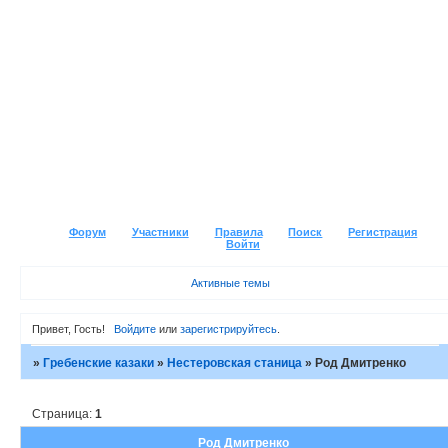
Форум
Участники
Правила
Поиск
Регистрация
Войти
Активные темы
Привет, Гость!
Войдите
или
зарегистрируйтесь
.
»
Гребенские казаки
»
Нестеровская станица
»
Род Дмитренко
Страница:
1
Род Дмитренко