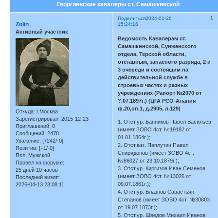
Георгиевские кавалеры ст. Самашкинской
1
Поделиться
2024-01-26
Zolin
15:24:16
Активный участник
Ведомость Кавалерам ст.
Самашкинской, Сунженского
отдела, Терской области,
отставным, запасного разряда, 2 и
3 очереди и состоящим на
действительной службе в
строевых частях и разных
учреждениях (Рапорт №2070 от
?.07.1897г.) (ЦГА РСО-Алания
ф.20,оп.1, д.2905, л.129)
Откуда:
г.Москва
Зарегистрирован
: 2015-12-23
1. Отст.ур. Банников Павел Васильев
Приглашений:
0
(имеет ЗОВО 4ст. №19182 от
Сообщений:
2478
01.01.1864г.);
Уважение:
[+242/-0]
2. Отст.каз. Паплутин Павел
Позитив:
[+1/-0]
Спиридонов (имеет ЗОВО 4ст.
Пол:
Мужской
№86027 от 23.10.1879г.);
Провел на форуме:
3. Отст.ур. Киргизов Иван Семенов
25 дней 10 часов
(имеет ЗОВО 4ст. №13026 от
Последний визит:
09.07.1861г.);
2026-04-13 23:08:11
4. Отст.ур. Блазнов Савастьян
Степанов (имеет ЗОВО 4ст. №30803
от 19.07.1873г.);
5. Отст.ур. Шведов Михаил Иванов