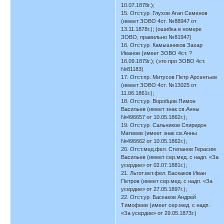
10.07.1878г.);
15. Отст.ур. Глухов Агап Семенов
(имеет ЗОВО 4ст. №88947 от
13.11.1878г.); (ошибка в номере
ЗОВО, правильно №81947)
16. Отст.ур. Камышников Захар
Иванов (имеет ЗОВО 4ст. ?
16.09.1879г.); (это про ЗОВО 4ст.
№81183)
17. Отст.пр. Митусов Петр Арсентьев
(имеет ЗОВО 4ст. №13025 от
11.06.1861г.);
18. Отст.ур. Воробцов Пимон
Васильев (имеет знак св.Анны
№496657 от 10.05.1862г.);
19. Отст.ур. Сальников Спиридон
Матвеев (имеет знак св.Анны
№496662 от 10.05.1862г.);
20. Отст.мед.фел. Степанов Герасим
Васильев (имеет сер.мед. с надп. «За
усердие» от 02.07.1881г.);
21. Льгот.вет.фел. Баскаков Иван
Петров (имеет сер.мед. с надп. «За
усердие» от 27.05.1897г.);
22. Отст.ур. Баскаков Андрей
Тимофеев (имеет сер.мед. с надп.
«За усердие» от 29.05.1873г.)