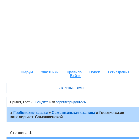
Форум
Участники
Правила
Поиск
Регистрация
Войти
Активные темы
Привет, Гость!
Войдите
или
зарегистрируйтесь
.
»
Гребенские казаки
»
Самашкинская станица
»
Георгиевские
кавалеры ст. Самашкинской
Страница:
1