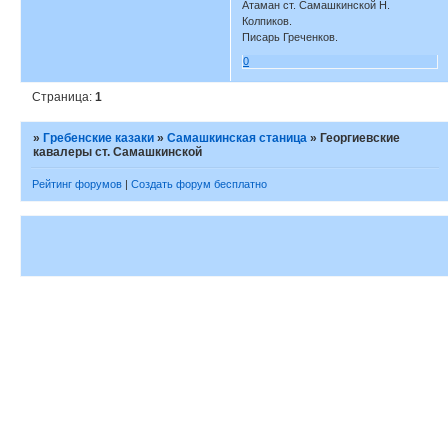
Атаман ст. Самашкинской Н.
Колпиков.
Писарь Греченков.
0
Страница:
1
»
Гребенские казаки
»
Самашкинская станица
»
Георгиевские
кавалеры ст. Самашкинской
Рейтинг форумов
|
Создать форум бесплатно