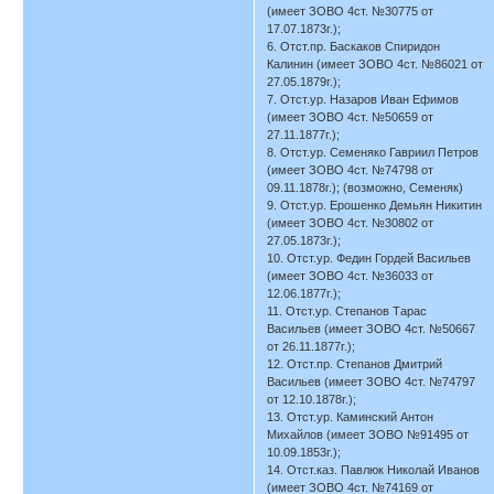
(имеет ЗОВО 4ст. №30775 от
17.07.1873г.);
6. Отст.пр. Баскаков Спиридон
Калинин (имеет ЗОВО 4ст. №86021 от
27.05.1879г.);
7. Отст.ур. Назаров Иван Ефимов
(имеет ЗОВО 4ст. №50659 от
27.11.1877г.);
8. Отст.ур. Семеняко Гавриил Петров
(имеет ЗОВО 4ст. №74798 от
09.11.1878г.); (возможно, Семеняк)
9. Отст.ур. Ерошенко Демьян Никитин
(имеет ЗОВО 4ст. №30802 от
27.05.1873г.);
10. Отст.ур. Федин Гордей Васильев
(имеет ЗОВО 4ст. №36033 от
12.06.1877г.);
11. Отст.ур. Степанов Тарас
Васильев (имеет ЗОВО 4ст. №50667
от 26.11.1877г.);
12. Отст.пр. Степанов Дмитрий
Васильев (имеет ЗОВО 4ст. №74797
от 12.10.1878г.);
13. Отст.ур. Каминский Антон
Михайлов (имеет ЗОВО №91495 от
10.09.1853г.);
14. Отст.каз. Павлюк Николай Иванов
(имеет ЗОВО 4ст. №74169 от