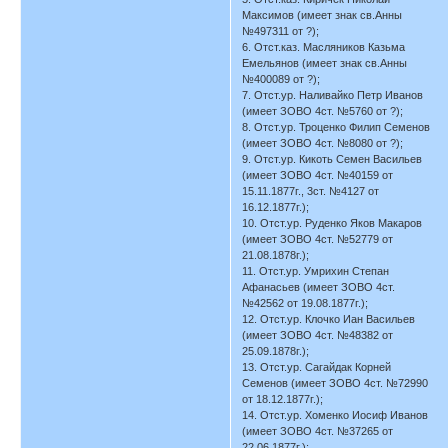
Максимов (имеет знак св.Анны
№497311 от ?);
6. Отст.каз. Масляников Казьма
Емельянов (имеет знак св.Анны
№400089 от ?);
7. Отст.ур. Наливайко Петр Иванов
(имеет ЗОВО 4ст. №5760 от ?);
8. Отст.ур. Троценко Филип Семенов
(имеет ЗОВО 4ст. №8080 от ?);
9. Отст.ур. Кикоть Семен Васильев
(имеет ЗОВО 4ст. №40159 от
15.11.1877г., 3ст. №4127 от
16.12.1877г.);
10. Отст.ур. Руденко Яков Макаров
(имеет ЗОВО 4ст. №52779 от
21.08.1878г.);
11. Отст.ур. Умрихин Степан
Афанасьев (имеет ЗОВО 4ст.
№42562 от 19.08.1877г.);
12. Отст.ур. Клочко Иан Васильев
(имеет ЗОВО 4ст. №48382 от
25.09.1878г.);
13. Отст.ур. Сагайдак Корней
Семенов (имеет ЗОВО 4ст. №72990
от 18.12.1877г.);
14. Отст.ур. Хоменко Иосиф Иванов
(имеет ЗОВО 4ст. №37265 от
22.06.1877г.);