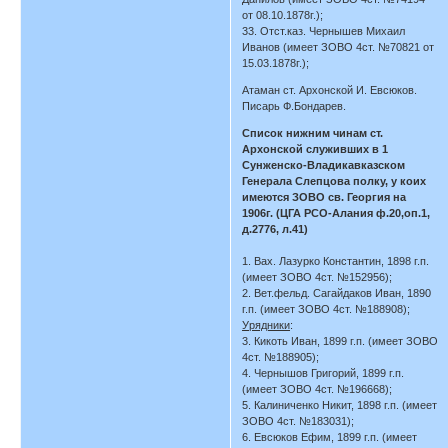
от 08.10.1878г.);
33. Отст.каз. Чернышев Михаил
Иванов (имеет ЗОВО 4ст. №70821 от
15.03.1878г.);
Атаман ст. Архонской И. Евсюков.
Писарь Ф.Бондарев.
Список нижним чинам ст.
Архонской служивших в 1
Сунженско-Владикавказском
Генерала Слепцова полку, у коих
имеются ЗОВО св. Георгия на
1906г. (ЦГА РСО-Алания ф.20,оп.1,
д.2776, л.41)
1. Вах. Лазурко Константин, 1898 г.п.
(имеет ЗОВО 4ст. №152956);
2. Вет.фельд. Сагайдаков Иван, 1890
г.п. (имеет ЗОВО 4ст. №188908);
Урядники
:
3. Кикоть Иван, 1899 г.п. (имеет ЗОВО
4ст. №188905);
4. Чернышов Григорий, 1899 г.п.
(имеет ЗОВО 4ст. №196668);
5. Калиниченко Никит, 1898 г.п. (имеет
ЗОВО 4ст. №183031);
6. Евсюков Ефим, 1899 г.п. (имеет