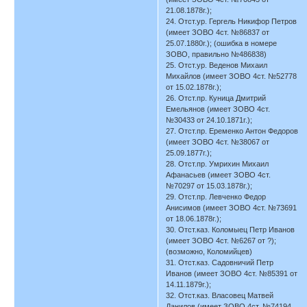
21.08.1878г.);
24. Отст.ур. Гергель Никифор Петров
(имеет ЗОВО 4ст. №86837 от
25.07.1880г.); (ошибка в номере
ЗОВО, правильно №486838)
25. Отст.ур. Веденов Михаил
Михайлов (имеет ЗОВО 4ст. №52778
от 15.02.1878г.);
26. Отст.пр. Куница Дмитрий
Емельянов (имеет ЗОВО 4ст.
№30433 от 24.10.1871г.);
27. Отст.пр. Еременко Антон Федоров
(имеет ЗОВО 4ст. №38067 от
25.09.1877г.);
28. Отст.пр. Умрихин Михаил
Афанасьев (имеет ЗОВО 4ст.
№70297 от 15.03.1878г.);
29. Отст.пр. Левченко Федор
Анисимов (имеет ЗОВО 4ст. №73691
от 18.06.1878г.);
30. Отст.каз. Коломыец Петр Иванов
(имеет ЗОВО 4ст. №6267 от ?);
(возможно, Коломийцев)
31. Отст.каз. Садовничий Петр
Иванов (имеет ЗОВО 4ст. №85391 от
14.11.1879г.);
32. Отст.каз. Власовец Матвей
Данилов (имеет ЗОВО 4ст. №74194