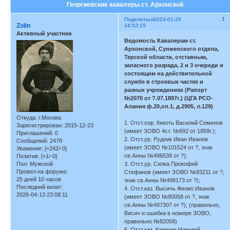
Георгиевские кавалеры ст. Архонской
1
Поделиться
2024-01-26
Zolin
14:52:15
Активный участник
Ведомость Кавалерам ст.
Архонской, Сунженского отдела,
Терской области, отставным,
запасного разряда, 2 и 3 очереди и
состоящим на действительной
службе в строевых частях и
разных учреждениях (Рапорт
№2070 от ?.07.1897г.) (ЦГА РСО-
Алания ф.20,оп.1, д.2905, л.129)
Откуда:
г.Москва
1. Отст.хор. Кикоть Василий Семенов
Зарегистрирован
: 2015-12-23
(имеет ЗОВО 4ст. №692 от 1859г.);
Приглашений:
0
2. Отст.ур. Рудник Иван Иванов
Сообщений:
2478
(имеет ЗОВО №101524 от ?, знак
Уважение:
[+242/-0]
св.Анны №496538 от ?);
Позитив:
[+1/-0]
Пол:
Мужской
3. Отст.ур. Силка Прокофий
Провел на форуме:
Стефанов (имеет ЗОВО №83211 от ?,
25 дней 10 часов
знак св.Анны №498173 от ?);
Последний визит:
4. Отст.каз. Высичь Филип Иванов
2026-04-13 23:08:11
(имеет ЗОВО №80058 от ?, знак
св.Анны №497307 от ?); (правильно,
Висич и ошибка в номере ЗОВО,
правильно №82058)
5. Отст.каз. Киричек Николай