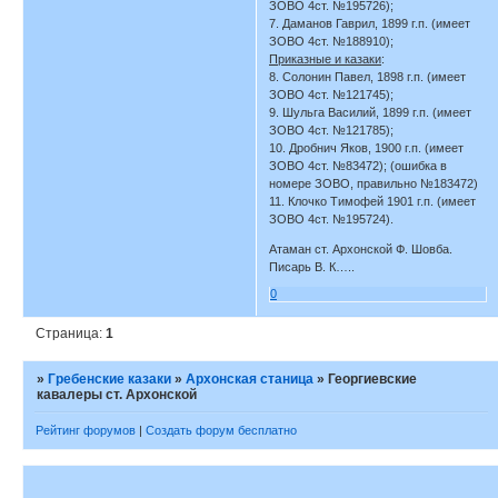
ЗОВО 4ст. №195726);
7. Даманов Гаврил, 1899 г.п. (имеет
ЗОВО 4ст. №188910);
Приказные и казаки
:
8. Солонин Павел, 1898 г.п. (имеет
ЗОВО 4ст. №121745);
9. Шульга Василий, 1899 г.п. (имеет
ЗОВО 4ст. №121785);
10. Дробнич Яков, 1900 г.п. (имеет
ЗОВО 4ст. №83472); (ошибка в
номере ЗОВО, правильно №183472)
11. Клочко Тимофей 1901 г.п. (имеет
ЗОВО 4ст. №195724).
Атаман ст. Архонской Ф. Шовба.
Писарь В. К…..
0
Страница:
1
»
Гребенские казаки
»
Архонская станица
»
Георгиевские
кавалеры ст. Архонской
Рейтинг форумов
|
Создать форум бесплатно