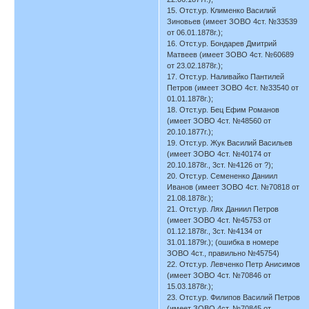
15. Отст.ур. Клименко Василий
Зиновьев (имеет ЗОВО 4ст. №33539
от 06.01.1878г.);
16. Отст.ур. Бондарев Дмитрий
Матвеев (имеет ЗОВО 4ст. №60689
от 23.02.1878г.);
17. Отст.ур. Наливайко Пантилей
Петров (имеет ЗОВО 4ст. №33540 от
01.01.1878г.);
18. Отст.ур. Бец Ефим Романов
(имеет ЗОВО 4ст. №48560 от
20.10.1877г.);
19. Отст.ур. Жук Василий Васильев
(имеет ЗОВО 4ст. №40174 от
20.10.1878г., 3ст. №4126 от ?);
20. Отст.ур. Семененко Даниил
Иванов (имеет ЗОВО 4ст. №70818 от
21.08.1878г.);
21. Отст.ур. Лях Даниил Петров
(имеет ЗОВО 4ст. №45753 от
01.12.1878г., 3ст. №4134 от
31.01.1879г.); (ошибка в номере
ЗОВО 4ст., правильно №45754)
22. Отст.ур. Левченко Петр Анисимов
(имеет ЗОВО 4ст. №70846 от
15.03.1878г.);
23. Отст.ур. Филипов Василий Петров
(имеет ЗОВО 4ст. №70845 от